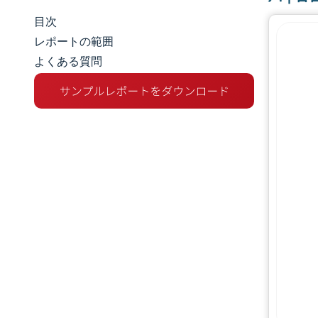
目次
市場規模とシェア
レポートの範囲
よくある質問
市場分析
トレンドとインサイト
セグメント分析
地理分析
競争環境
主要プレーヤー
業界の動向