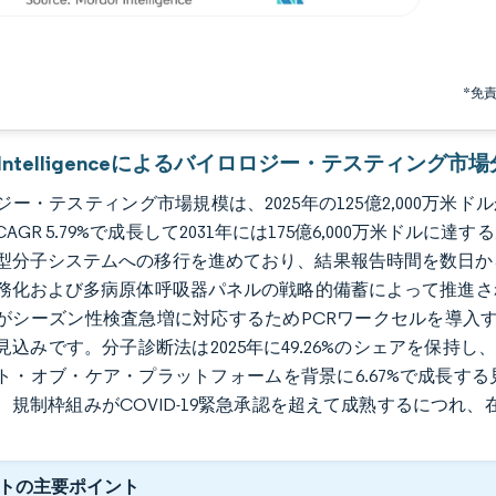
*免
or Intelligenceによるバイロロジー・テスティング市
ー・テスティング市場規模は、2025年の125億2,000万米ドルから
のCAGR 5.79%で成長して2031年には175億6,000万米
型分子システムへの移行を進めており、結果報告時間を数日か
務化および多病原体呼吸器パネルの戦略的備蓄によって推進されて
がシーズン性検査急増に対応するためPCRワークセルを導入する
込みです。分子診断法は2025年に49.26%のシェアを保持し、Cep
ト・オブ・ケア・プラットフォームを背景に6.67%で成長する見込
、規制枠組みがCOVID-19緊急承認を超えて成熟するにつれ、在
トの主要ポイント