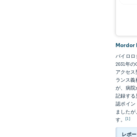
Mord
バイロロジ
2031年
アクセス
ランス義
が、病院
記録する見
認ポイン
ましたが
[1]
す。
レポー