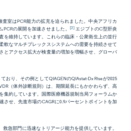
州立検査室はPCR能力の拡充を迫られました。中央アフリカ
[2]
イムPCRの展開を加速させました。
エジプトのC型肝炎
査を維持しています。これらの臨床・公衆衛生上の並行
柔軟なマルチプレックスシステムへの需要を持続させて
さとアクセス拡大が検査量の増加を増幅させ、グローバ
例としてQIAGENのQIAstat-Dx Riseが2025
IVDR（体外診断規則）は、期限延長にもかかわらず、高
を集約しています。国際医療機器規制当局フォーラムか
させ、先進市場のCAGRに0.9パーセントポイントを加
設置数を超え、救急部門に迅速なトリアージ能力を提供しています。