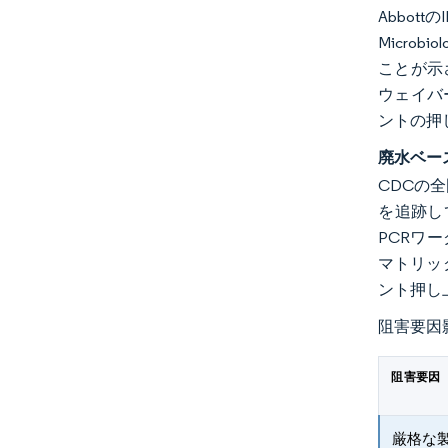
Abbott
Micro
ことが示さ
ウェイバ
ントの押
廃水ベー
CDCの全
を追跡し
PCRワ
マトリッ
ント押し
阻害要因
阻害要因
厳格な