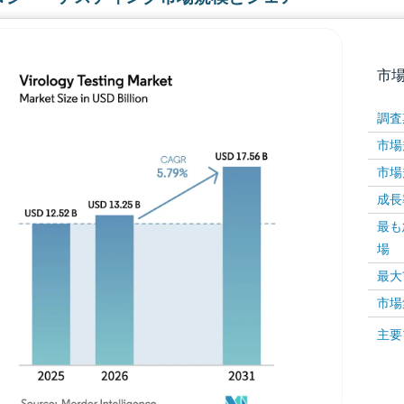
市
調査
市場規
市場規
成長率 
最も
場
画像 © Mordor Intelligence。再利用にはCC BY 4
最大
市場
画像 ©
主要