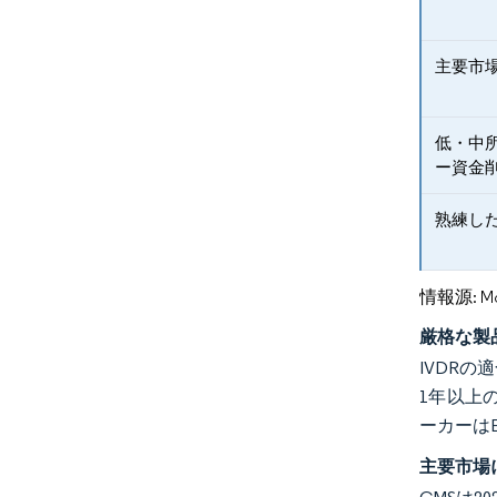
主要市
低・中
ー資金
熟練し
情報源: Mord
厳格な製
IVDR
1年以上
ーカーは
主要市場