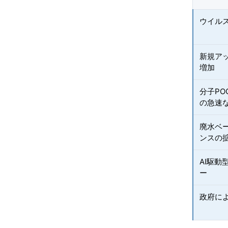
ウイル
新規ア
増加
分子PO
の急速
廃水ベ
ンスの
AI駆
ー
政府に