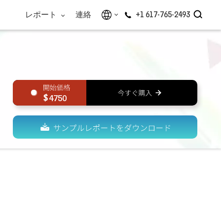
レポート
連絡
+1 617-765-2493
4750