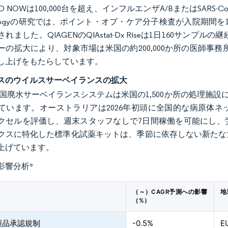
のID NOWは100,000台を超え、インフルエンザA/BまたはSARS-CoV-2
biologyの研究では、ポイント・オブ・ケア分子検査が入院期間を
れました。QIAGENのQIAstat-Dx Riseは1日160サン
ーの拡大により、対象市場は米国の約200,000か所の医師事
し上げをもたらしています。
スのウイルスサーベイランスの拡大
国廃水サーベイランスシステムは米国の1,500か所の処理施設に及び
ています。オーストラリアは2026年初頭に全国的な病原体
ークセルを評価し、週末スタッフなしで7日間稼働を可能にし
クスに特化した標準化試薬キットは、季節に依存しない新たな消
上げています。
影響分析
*
（～）CAGR予測への影響
地
（%）
製品承認規制
-0.5%
E