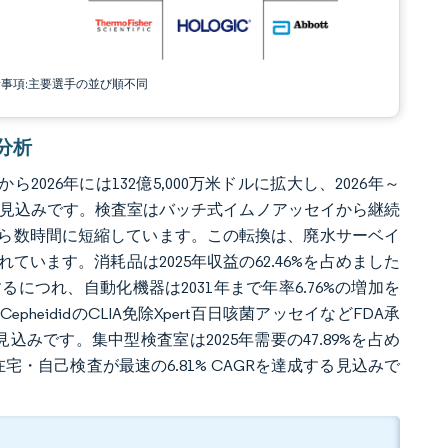
責事項:主要選手の並び順不同
場分析
2026年には132億5,000万米ドルに拡大し、2026年～
ドルに達する見込みです。検査室はバッチ式イムノアッセイから継続
ら数時間に短縮しています。この転換は、廃水サーベイ
います。消耗品は2025年収益の62.46%を占めました
につれ、自動化機器は2031年まで年率6.76%の増加を
heididのCLIA免除Xpert百日咳菌アッセイなどFDA承
みです。集中型検査室は2025年需要の47.89%を占め
宅・自己検査が最速の6.81% CAGRを達成する見込みで