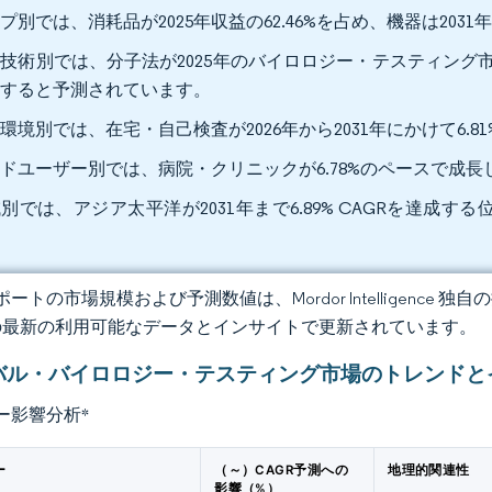
プ別では、消耗品が2025年収益の62.46%を占め、機器は2031
技術別では、分子法が2025年のバイロロジー・テスティング市場シェア
長すると予測されています。
環境別では、在宅・自己検査が2026年から2031年にかけて6.8
ドユーザー別では、病院・クリニックが6.78%のペースで成
別では、アジア太平洋が2031年まで6.89% CAGRを達成する
。
ートの市場規模および予測数値は、Mordor Intelligence
の最新の利用可能なデータとインサイトで更新されています。
バル・バイロロジー・テスティング市場のトレンドと
ー影響分析
*
ー
（～）CAGR予測への
地理的関連性
影響（%）