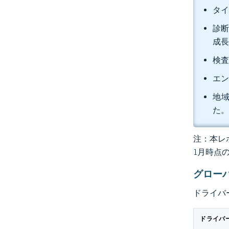
タイ
診断
成
検査
エン
地域
た
注：本レポ
1月時点
グロー
ドライバ
ドライバ