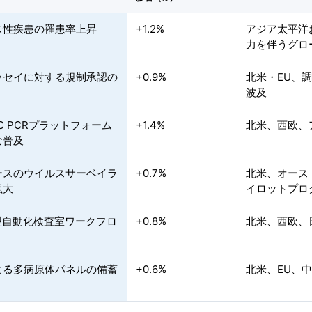
ス性疾患の罹患率上昇
+1.2%
アジア太平洋
力を伴うグロ
ッセイに対する規制承認の
+0.9%
北米・EU、
波及
C PCRプラットフォーム
+1.4%
北米、西欧、
な普及
ースのウイルスサーベイラ
+0.7%
北米、オース
拡大
イロットプロ
動型自動化検査室ワークフロ
+0.8%
北米、西欧、
よる多病原体パネルの備蓄
+0.6%
北米、EU、