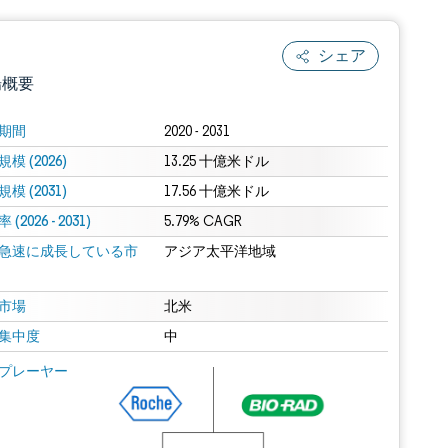
シェア
場概要
期間
2020 - 2031
模 (2026)
13.25 十億米ドル
模 (2031)
17.56 十億米ドル
(2026 - 2031)
5.79% CAGR
急速に成長している市
アジア太平洋地域
.0の表示が必要です。
市場
北米
集中度
中
 Mordor Intelligence。再利用にはCC BY 4.0の表示が必要です。
プレーヤー