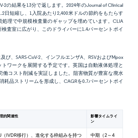
の結果を13分で返します。2024年のJournal of Clinical
1.2日短縮し、1入院あたり2,400米ドルの節約をもたらす
プルの継続処理で中規模検査量のギャップを埋めています。CLIA
務所検査室に広がり、このドライバーに1.4パーセントポイ
、SARS-CoV-2、インフルエンザA、RSVおよびMpox
ネットワークを展開する予定です。英国は自動液体処理と
、労働コスト削減を実証しました。阻害物質が豊富な廃水
耗品ストリームを形成し、CAGRを0.7パーセントポイ
理的関連性
影響タイムライ
ン
U（IVDR移行）、進化する枠組みを持つ
中期（2～4