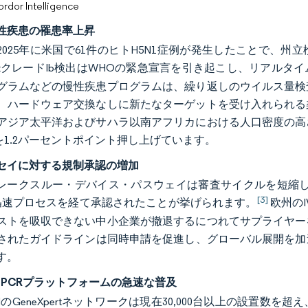
or Intelligence
性疾患の罹患率上昇
年～2025年に米国で61件のヒトH5N1症例が発生したことで、
oxクレードIb検出はWHOの緊急宣言を引き起こし、リアルタ
グラムなどの慢性疾患プログラムは、繰り返しのウイルス量検
、ハードウェア交換なしに新たなターゲットを受け入れられる
アジア太平洋およびサハラ以南アフリカにおける人口密度の高
Rを1.2パーセントポイント押し上げています。
セイに対する規制承認の増加
レークスルー・デバイス・パスウェイは審査サイクルを短縮しており、その
[3]
迅速プロセスを経て承認されたことが挙げられます。
欧州の
ストを吸収できない中小企業が撤退するにつれてサプライヤー
されたガイドラインは同時申請を促進し、グローバル展開を加速
す。
C PCRプラットフォームの急速な普及
ididのGeneXpertネットワークは現在30,000台以上の