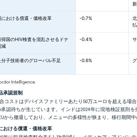
場における償還・価格改革
-0.7%
北
所得国のHIV検査を混乱させるドナ
-0.4%
削減
た分子技術者のグローバル不足
-0.6%
or Intelligence
品承認規制
の適合コストはデバイスファミリーあたり50万ユーロを超える場
の承認待ちが生じています。インドは2024年に現地検証規則
EUから撤退しており、メニューの多様性が狭まり、移行期間中の
における償還・価格改革