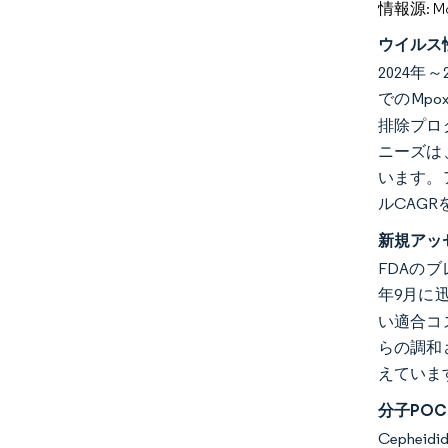
情報源: Mord
ウイルス
2024
でのMp
排除プロ
ニーズは
います。
ルCAG
新規アッ
FDAのブ
年9月に
い適合コ
らの調和
えていま
分子PO
Cephe