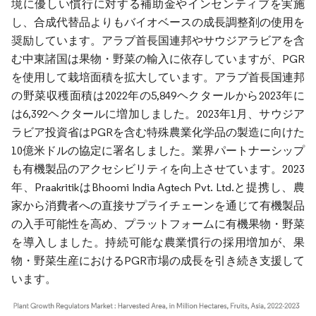
境に優しい慣行に対する補助金やインセンティブを実施
し、合成代替品よりもバイオベースの成長調整剤の使用を
奨励しています。アラブ首長国連邦やサウジアラビアを含
む中東諸国は果物・野菜の輸入に依存していますが、PGR
を使用して栽培面積を拡大しています。アラブ首長国連邦
の野菜収穫面積は2022年の5,849ヘクタールから2023年に
は6,392ヘクタールに増加しました。2023年1月、サウジア
ラビア投資省はPGRを含む特殊農業化学品の製造に向けた
10億米ドルの協定に署名しました。業界パートナーシップ
も有機製品のアクセシビリティを向上させています。2023
年、PraakritikはBhoomi India Agtech Pvt. Ltd.と提携し、農
家から消費者への直接サプライチェーンを通じて有機製品
の入手可能性を高め、プラットフォームに有機果物・野菜
を導入しました。持続可能な農業慣行の採用増加が、果
物・野菜生産におけるPGR市場の成長を引き続き支援して
います。