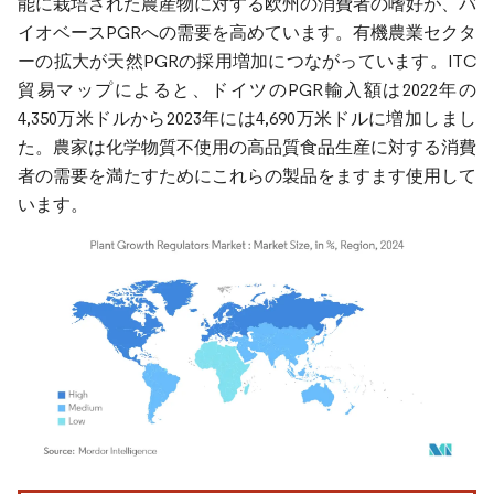
能に栽培された農産物に対する欧州の消費者の嗜好が、バ
イオベースPGRへの需要を高めています。有機農業セクタ
ーの拡大が天然PGRの採用増加につながっています。ITC
貿易マップによると、ドイツのPGR輸入額は2022年の
4,350万米ドルから2023年には4,690万米ドルに増加しまし
た。農家は化学物質不使用の高品質食品生産に対する消費
者の需要を満たすためにこれらの製品をますます使用して
います。
画像 © Mordor Intelligence。再利用にはCC BY 4.0の表示が必要です。