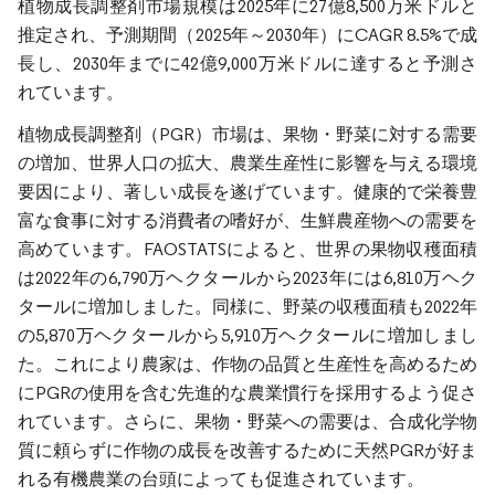
植物成長調整剤市場規模は2025年に27億8,500万米ドルと
推定され、予測期間（2025年～2030年）にCAGR 8.5%で成
長し、2030年までに42億9,000万米ドルに達すると予測さ
れています。
植物成長調整剤（PGR）市場は、果物・野菜に対する需要
の増加、世界人口の拡大、農業生産性に影響を与える環境
要因により、著しい成長を遂げています。健康的で栄養豊
富な食事に対する消費者の嗜好が、生鮮農産物への需要を
高めています。FAOSTATSによると、世界の果物収穫面積
は2022年の6,790万ヘクタールから2023年には6,810万ヘク
タールに増加しました。同様に、野菜の収穫面積も2022年
の5,870万ヘクタールから5,910万ヘクタールに増加しまし
た。これにより農家は、作物の品質と生産性を高めるため
にPGRの使用を含む先進的な農業慣行を採用するよう促さ
れています。さらに、果物・野菜への需要は、合成化学物
質に頼らずに作物の成長を改善するために天然PGRが好ま
れる有機農業の台頭によっても促進されています。