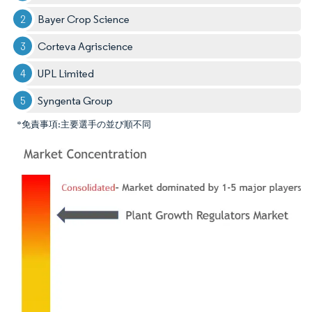
Bayer Crop Science
Corteva Agriscience
UPL Limited
Syngenta Group
*免責事項:主要選手の並び順不同