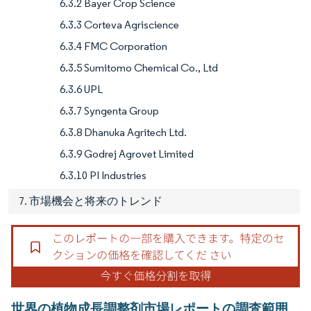
6.3.2 Bayer Crop Science
6.3.3 Corteva Agriscience
6.3.4 FMC Corporation
6.3.5 Sumitomo Chemical Co., Ltd
6.3.6 UPL
6.3.7 Syngenta Group
6.3.8 Dhanuka Agritech Ltd.
6.3.9 Godrej Agrovet Limited
6.3.10 PI Industries
7. 市場機会と将来のトレンド
世界の植物成長調整剤市場レポートの調査範囲