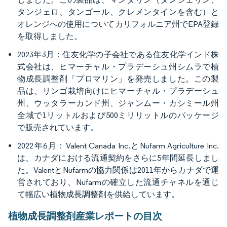
タンジェロ、タンゴール、クレメンタインを含む）と
オレンジへの使用についてカリフォルニア州でEPA登録
を取得しました。
2023年3月：住友化学の子会社である住友化学インド株
式会社は、ヒマーチャル・プラデーシュ州シムラで植
物成長調整剤「プロマリン」を発売しました。この製
品は、リンゴ栽培向けにヒマーチャル・プラデーシュ
州、ウッタラーカンド州、ジャンムー・カシミール州
全域で1リットルおよび500ミリリットルのパッケージ
で販売されています。
2022年6月：Valent Canada Inc.とNufarm Agriculture Inc.
は、カナダにおける流通契約をさらに5年間延長しまし
た。ValentとNufarmの協力関係は2011年からカナダで運
営されており、Nufarmの確立した流通チャネルを通じ
て幅広い植物成長調整剤を供給しています。
植物成長調整剤産業レポートの目次