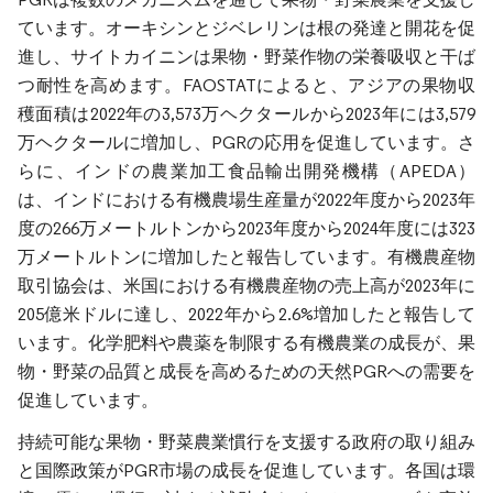
ています。オーキシンとジベレリンは根の発達と開花を促
進し、サイトカイニンは果物・野菜作物の栄養吸収と干ば
つ耐性を高めます。FAOSTATによると、アジアの果物収
穫面積は2022年の3,573万ヘクタールから2023年には3,579
万ヘクタールに増加し、PGRの応用を促進しています。さ
らに、インドの農業加工食品輸出開発機構（APEDA）
は、インドにおける有機農場生産量が2022年度から2023年
度の266万メートルトンから2023年度から2024年度には323
万メートルトンに増加したと報告しています。有機農産物
取引協会は、米国における有機農産物の売上高が2023年に
205億米ドルに達し、2022年から2.6%増加したと報告して
います。化学肥料や農薬を制限する有機農業の成長が、果
物・野菜の品質と成長を高めるための天然PGRへの需要を
促進しています。
持続可能な果物・野菜農業慣行を支援する政府の取り組み
と国際政策がPGR市場の成長を促進しています。各国は環