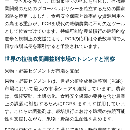
ー」ラベルを導入し、国際市場での地位を強化し、有機農
業開発のためのグローバルポリシーを確立するための国家
戦略を策定しました。食料安全保障と効率的な資源利用へ
の高まる重点が、PGRを現代の穀物農業に不可欠なツール
として位置づけています。持続可能な農業慣行の継続的な
進歩と規制上の支援により、PGRの応用は今後数年間で大
幅な市場成長を牽引すると予測されています。
世界の植物成長調整剤市場のトレンドと洞察
果物・野菜セグメントが市場を支配
果物・野菜セグメントは、世界の植物成長調整剤（PGR）
市場において最大の市場シェアを維持しています。農家
は、気候変動、土壌劣化、食料安全保障の要件を含む農業
上の課題に対処するためにPGRをますます採用していま
す。これらの調整剤は、栽培慣行における環境の持続可能
性を支援しながら、果物・野菜の生産性を高めます。
PGRは複数のメカニズムを通じて果物・野菜農業を支援し