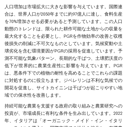
人口増加は市場拡大に大きな影響を与えています。国際連
合は、世界人口が2050年までに約97億人に達し、食料生産
を70%増加させる必要があると予測しています。この人口
動態のトレンドは、限られた耕作可能な土地からの収量を
最大化することを必要とし、PGRを作物効率の改善と収穫
後損失の削減に不可欠なものとしています。気候変動や土
壌劣化を含む環境要因がPGRの採用を促進しています。予
測不可能な気象パターン、長期的な干ばつ、土壌肥沃度の
低下が世界的に農業生産性に影響を与えています。PGR
は、悪条件下での植物の耐性を高めることでこれらの課題
に対処するのに役立ちます。ジベレリンは不利な気候での
開花を促進し、サイトカイニンは干ばつが起こりやすい地
域での保水性を改善します。
持続可能な農業を支援する政府の取り組みと農業研究への
投資が、市場成長に有利な条件を生み出しています。2022
年、イタリアは「オーガニック・メイド・イン・イタリ