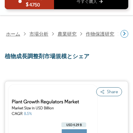
4750
ホーム
市場分析
農業研究
作物保護研究
植物
植物成長調整剤市場規模とシェア
Share