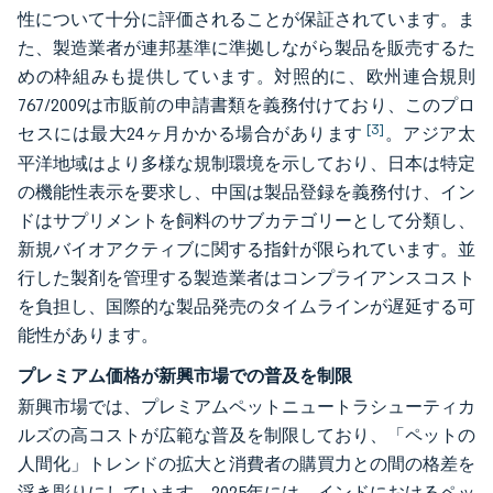
性について十分に評価されることが保証されています。ま
た、製造業者が連邦基準に準拠しながら製品を販売するた
めの枠組みも提供しています。対照的に、欧州連合規則
767/2009は市販前の申請書類を義務付けており、このプロ
[3]
セスには最大24ヶ月かかる場合があります
。アジア太
平洋地域はより多様な規制環境を示しており、日本は特定
の機能性表示を要求し、中国は製品登録を義務付け、イン
ドはサプリメントを飼料のサブカテゴリーとして分類し、
新規バイオアクティブに関する指針が限られています。並
行した製剤を管理する製造業者はコンプライアンスコスト
を負担し、国際的な製品発売のタイムラインが遅延する可
能性があります。
プレミアム価格が新興市場での普及を制限
新興市場では、プレミアムペットニュートラシューティカ
ルズの高コストが広範な普及を制限しており、「ペットの
人間化」トレンドの拡大と消費者の購買力との間の格差を
浮き彫りにしています。2025年には、インドにおけるペッ