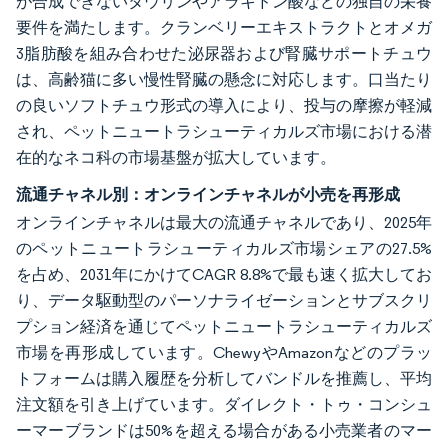
が合成できないタウリンやアラキドン酸などの独自の栄養
要件を満たします。クランベリーエキストラクトとオメガ
3脂肪酸を組み合わせた泌尿器および腎臓サポートチュウ
は、高齢猫に多い慢性腎臓の懸念に対応します。口当たり
の良いソフトチュウ形式の導入により、投与の摩擦が軽減
され、ペットニュートラシューティカルズ市場における潜
在的なネコ科の市場基盤が拡大しています。
流通チャネル別：オンラインチャネルが小売を再形成
オンラインチャネルは最大の流通チャネルであり、2025年
のペットニュートラシューティカルズ市場シェアの27.5%
を占め、2031年にかけてCAGR 8.8%で最も速く拡大してお
り、データ駆動型のパーソナライゼーションとサブスクリ
プション経済を通じてペットニュートラシューティカルズ
市場を再形成しています。ChewyやAmazonなどのプラッ
トフォームは購入履歴を分析してバンドルを推薦し、平均
注文額を引き上げています。ダイレクト・トゥ・コンシュ
ーマーブランドは50%を超える場合がある小売業者のマー