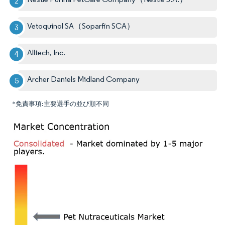
Vetoquinol SA（Soparfin SCA）
Alltech, Inc.
Archer Daniels Midland Company
*免責事項:主要選手の並び順不同