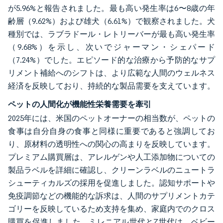
が5.96%と報告されました。最も高い発生率は6〜8歳の年
齢層（9.62%）および雄犬（6.61%）で観察されました。犬
種別では、ラブラドール・レトリーバーが最も高い発生率
（9.68%）を示し、次いでジャーマン・シェパード
（7.24%）でした。エピソード的な治療から予防的なサプ
リメント補給へのシフトは、より広範な人間のウェルネス
経済を反映しており、持続的な製品需要を支えています。
ペットの人間化が機能性栄養需要を牽引
2025年には、米国のペットオーナーの相当数が、ペットの
食事は自分自身の食事と同様に重要であると強調してお
り、原材料の透明性への関心の高まりを反映しています。
プレミアム購買層は、アレルゲンや人工添加物についての
製品ラベルを詳細に確認し、クリーンラベルのニュートラ
シューティカルズの採用を促進しました。認知サポートや
免疫調節などの機能的な訴求は、人間のサプリメントカテ
ゴリーを反映しているため支持を集め、家庭内でのクロス
購買を促進しました。ミレニアル世代とZ世代は、ベビー