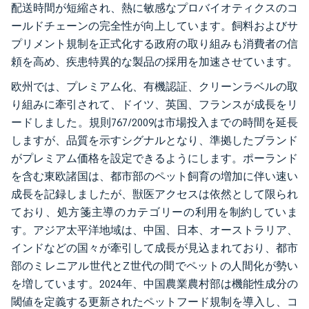
配送時間が短縮され、熱に敏感なプロバイオティクスのコ
ールドチェーンの完全性が向上しています。飼料およびサ
プリメント規制を正式化する政府の取り組みも消費者の信
頼を高め、疾患特異的な製品の採用を加速させています。
欧州では、プレミアム化、有機認証、クリーンラベルの取
り組みに牽引されて、ドイツ、英国、フランスが成長をリ
ードしました。規則767/2009は市場投入までの時間を延長
しますが、品質を示すシグナルとなり、準拠したブランド
がプレミアム価格を設定できるようにします。ポーランド
を含む東欧諸国は、都市部のペット飼育の増加に伴い速い
成長を記録しましたが、獣医アクセスは依然として限られ
ており、処方箋主導のカテゴリーの利用を制約していま
す。アジア太平洋地域は、中国、日本、オーストラリア、
インドなどの国々が牽引して成長が見込まれており、都市
部のミレニアル世代とZ世代の間でペットの人間化が勢い
を増しています。2024年、中国農業農村部は機能性成分の
閾値を定義する更新されたペットフード規制を導入し、コ