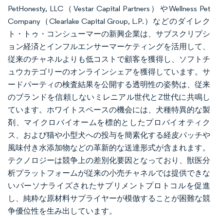
PetHonesty, LLC（Vestar Capital Partners）やWellness Pet
Company（Clearlake Capital Group, L.P.）などのダイレク
ト・トゥ・コンシューマーの新興企業は、サブスクリプシ
ョン経済とインフルエンサーマーケティングを活用して、
従来のチャネルよりも低コストで顧客を獲得し、ソフトチ
ュウカテゴリーのオンラインシェアを獲得しています。サ
ードパーティの検査結果を公開する透明性の姿勢は、従来
のブランドを信頼しないミレニアル世代とZ世代に共鳴し
ています。ホワイトスペースの機会には、犬種特異的な製
剤、マイクロバイオームを標的としたプロバイオティク
ス、および猫や小型犬への投与を簡素化する経皮パッチや
風味付き水添加物などの革新的な送達形式が含まれます。
テクノロジーは競争上の差別化要因となっており、獣医分
析プラットフォームが従来の小売チャネルでは提供できな
いパーソナライズされたサプリメントプロトコルを促進
し、純粋な原材料サプライヤーが模倣することが困難な競
争優位性を生み出しています。