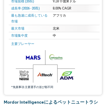
市場規模 (2031)
9.18 十億米ドル
成長率 (2026 - 2031)
8.00% CAGR
最も急速に成長している
アフリカ
市場
最大市場
北米
市場集中度
中
画像 © Mordor Intelligence。再利用にはCC BY 4.0の表示が必要です。
主要プレーヤー
*免責事項:主要選手の並び順不同
Mordor Intelligenceによるペットニュートラシ