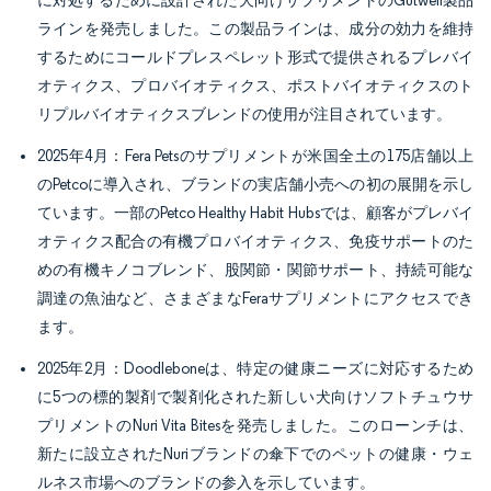
に対処するために設計された犬向けサプリメントのGutwell製品
ラインを発売しました。この製品ラインは、成分の効力を維持
するためにコールドプレスペレット形式で提供されるプレバイ
オティクス、プロバイオティクス、ポストバイオティクスのト
リプルバイオティクスブレンドの使用が注目されています。
2025年4月：Fera Petsのサプリメントが米国全土の175店舗以上
のPetcoに導入され、ブランドの実店舗小売への初の展開を示し
ています。一部のPetco Healthy Habit Hubsでは、顧客がプレバイ
オティクス配合の有機プロバイオティクス、免疫サポートのた
めの有機キノコブレンド、股関節・関節サポート、持続可能な
調達の魚油など、さまざまなFeraサプリメントにアクセスでき
ます。
2025年2月：Doodleboneは、特定の健康ニーズに対応するため
に5つの標的製剤で製剤化された新しい犬向けソフトチュウサ
プリメントのNuri Vita Bitesを発売しました。このローンチは、
新たに設立されたNuriブランドの傘下でのペットの健康・ウェ
ルネス市場へのブランドの参入を示しています。