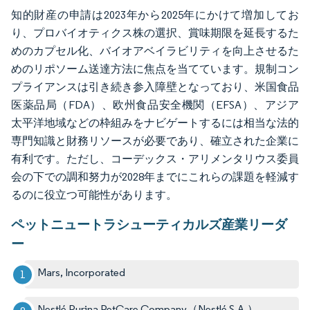
知的財産の申請は2023年から2025年にかけて増加してお
り、プロバイオティクス株の選択、賞味期限を延長するた
めのカプセル化、バイオアベイラビリティを向上させるた
めのリポソーム送達方法に焦点を当てています。規制コン
プライアンスは引き続き参入障壁となっており、米国食品
医薬品局（FDA）、欧州食品安全機関（EFSA）、アジア
太平洋地域などの枠組みをナビゲートするには相当な法的
専門知識と財務リソースが必要であり、確立された企業に
有利です。ただし、コーデックス・アリメンタリウス委員
会の下での調和努力が2028年までにこれらの課題を軽減す
るのに役立つ可能性があります。
ペットニュートラシューティカルズ産業リーダ
ー
Mars, Incorporated
Nestlé Purina PetCare Company（Nestlé S.A.）