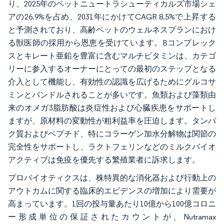
り、2025年のペットニュートラシューティカルズ市場シェ
アの26.9%を占め、2031年にかけてCAGR 8.5%で上昇する
と予測されており、高齢ペットのウェルネスプランにおけ
る獣医師の採用から恩恵を受けています。Bコンプレック
スとキレート亜鉛を豊富に含むマルチビタミンは、カテゴ
リーに参入するオーナーにとっての最初のステップとなる
介入として機能し、有効性の認識を広げるためにグルコサ
ミンとバンドルされることが多いです。魚類および藻類由
来のオメガ3脂肪酸は炎症性および心臓疾患をサポートし
ますが、原材料の変動性が粗利益率を圧迫します。タンパ
ク質およびペプチド、特にコラーゲン加水分解物は関節の
完全性をサポートし、ラクトフェリンなどのミルクバイオ
アクティブは免疫を優先する繁殖業者に訴求します。
プロバイオティクスは、株特異的な消化器および行動上の
アウトカムに関する臨床的エビデンスの増加により需要が
高まっています。1回の投与量あたり10億から100億コロニ
ー形成単位の保証されたカウントが、Nutramax