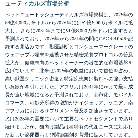
ューティカルズ市場分析
ペットニュートラシューティカルズ市場規模は、2025年の
58億4,000万米ドルから2026年には62億5,000万米ドルに拡
大し、さらに2031年までに91億8,000万米ドルに達すると
予測されており、2026年から2031年の間にCAGR 8.0%を記
録する見込みです。獣医診断とコンシューマーグレードの
ウェアラブル端末を連携させた精密栄養プロトコルの普及
拡大が、健康志向のペットオーナーの潜在的な市場基盤を
広げています。北米は2025年の収益において首位を占め、
高い獣医クリニック密度と特定疾患向け製剤への強い支払
い意欲が牽引しました。アフリカは2031年にかけて最も成
長が速い地域になると予測されており、都市化、モバイル
コマース、可処分所得の増加がナイジェリア、ケニア、南
アフリカにおけるサプリメント普及を加速させています。
犬は2025年の需要において主要なペットセグメントであり
続けましたが、猫向け製品は種特有の代謝ニーズに対応し
た新しい泌尿器および関節製剤を背景に拡大しています。