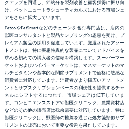
クアップを回避し、節約分を製剤改善と顧客獲得に振り向
け、ペットニュートラシューティカルズにおける市場シェ
アをさらに拡大しています。
PetcoやPetSmartなどのチェーンを含む専門店は、店内の
獣医コンサルタントと製品サンプリングの恩恵を受け、プ
レミアム製品の採用を促進しています。厳選されたアソー
トメントは、特に疾患特異的な製品についてアドバイスを
求める初めての購入者の信頼を構築します。スーパーマー
ケットおよびハイパーマーケットは、マスマーケットのマ
ルチビタミンや基本的な関節サプリメントで価格に敏感な
消費者に対応しています。消費者がより幅広いアソートメ
ントとサブスクリプションベースの利便性を提供するチャ
ネルにシフトするにつれて、市場シェアは低下していま
す。コンビニエンスストアや獣医クリニック、農業資材店
などのその他の販売店は残余需要に対応しています。特に
獣医クリニックは、獣医師の推薦を通じた処方箋類似サプ
リメントの販売において重要な役割を果たしています。