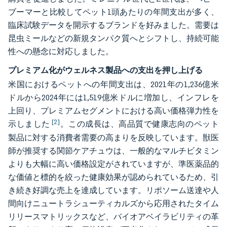
ブーマーと比較してペット1頭あたりの年間支出が多く、
臨床試験データを開示するブランドを好みました。需要は
昆虫ミールなどの新規タンパク質へとシフトし、持続可能
性への懸念に対応しました。
プレミアム化がウェルネス製品への支出を押し上げる
米国におけるペットへの年間支出は、2021年の1,236億米
ドルから2024年には1,519億米ドルに増加し、インフレを
上回り、プレミアムセグメントにおける高い価格弾力性を
[2]
示しました
。この成長は、高品質で健康志向のペット
製品に対する消費者需要の高まりを反映しています。獣医
師が推奨する関節ケアチュウは、一般的なマルチビタミン
よりも大幅に高い価格設定がされていますが、準医薬品的
な価値と標的を絞った健康効果が認められているため、引
き続き好調な売上を達成しています。リポソーム送達や人
間向けニュートラシューティカルズから応用されたタイム
リリースマトリックスなど、バイオアベイラビリティの革