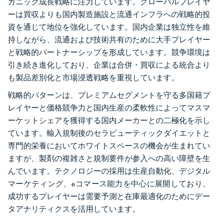
ガニック成長戦略に注力しています。グローバルプレイヤ
ーは買収よりも国内製造施設と流通インフラへの戦略的投
資を通じて地位を強化しています。国内企業は独立性を維
持しながら、流通および技術共有のために大手プレイヤー
と戦略的パートナーシップを形成しています。競争環境は
引き続き進化しており、企業は合併・買収による統合より
も製品差別化と市場浸透戦略を重視しています。
戦略的パターンは、プレミアムセグメントを守る多国籍プ
レイヤーと価格競争力と国内生産の柔軟性によってマスマ
ーケットシェアを獲得する国内メーカーとの二極化を示し
ています。輸入規制後のセラピューティックダイエットと
専門的栄養においてホワイトスペースの機会が生まれてい
ますが、製剤の複雑さと規制要件が参入への高い障壁を生
んでいます。テクノロジーの採用は生産自動化、デジタル
マーケティング、eコマース能力を中心に展開しており、
成功するプレイヤーは需要予測と在庫最適化のためにデー
タアナリティクスを活用しています。