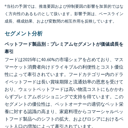
*当社の予測では、推進要因および抑制要因の影響を加算的ではな
く方向性のあるものとして扱います。影響予測は、ベースライン
成長、構成効果、および変数間の相互作用を反映しています。
セグメント分析
ペットフード製品別：プレミアムセグメントが価値成長を
牽引
フードは2025年に40.60%の市場シェアを占めており、マス
マーケット消費者向けドライキブルの利便性とコスト優位
性によって牽引されています。フードカテゴリー内のドラ
イペットフードは長い賞味期限と流通効率の恩恵を受けて
おり、ウェットペットフードは高い物流コストにもかかわ
らずプレミアムポジショニングで支持を得ています。この
セグメントの優位性は、ペットオーナーの適切なペット栄
養に対する認識の高まり、家庭料理からコマーシャルペッ
トフード製品へのシフトの拡大、およびロシアにおけるペ
ット人口の増加によって牽引されています。