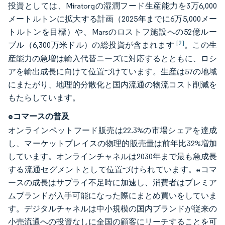
投資としては、Miratorgの湿潤フード生産能力を3万6,000
メートルトンに拡大する計画（2025年までに6万5,000メー
トルトンを目標）や、Marsのロストフ施設への52億ルー
[2]
ブル（6,300万米ドル）の総投資が含まれます
。この生
産能力の急増は輸入代替ニーズに対応するとともに、ロシ
アを輸出成長に向けて位置づけています。生産は57の地域
にまたがり、地理的分散化と国内流通の物流コスト削減を
もたらしています。
eコマースの普及
オンラインペットフード販売は22.3%の市場シェアを達成
し、マーケットプレイスの物理的販売量は前年比32%増加
しています。オンラインチャネルは2030年まで最も急成長
する流通セグメントとして位置づけられています。eコマ
ースの成長はサプライ不足時に加速し、消費者はプレミア
ムブランドが入手可能になった際にまとめ買いをしていま
す。デジタルチャネルは中小規模の国内ブランドが従来の
小売流通への投資なしに全国の顧客にリーチすることを可