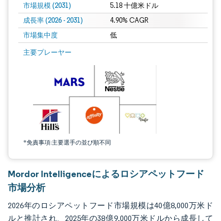
市場規模 (2031)
5.18 十億米ドル
成長率 (2026 - 2031)
4.90% CAGR
市場集中度
低
画像 © Mordor Intelligence。再利用にはCC BY 4.0の表示が必要です。
主要プレーヤー
*免責事項:主要選手の並び順不同
Mordor Intelligenceによるロシアペットフード
市場分析
2026年のロシアペットフード市場規模は40億8,000万米ド
ルと推計され、2025年の38億9,000万米ドルから成長して