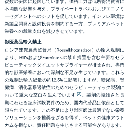
複数の要因に起因しています。価格圧力は低所得消費者に
不均衡な影響を与え、プライベートラベルおよびエコノミ
ーセグメントへのシフトを促しています。インフレ環境は
新製品開発と設備投資を制約する一方、プレミアムペット
栄養への裁量支出を減少させています。
獣医薬品輸入禁止
ロシア連邦農業監督局（Rosselkhoznadzor）の輸入規制に
より、Hill'sおよびFarminaへの禁止措置を含む主要なセラ
ピューティックダイエットサプライヤーが排除され、専門
的な獣医栄養において深刻な不足が生じています。これら
の規制は輸入総量の約12.5%に影響しますが、糖尿病、腎
臓病、消化器系過敏症のためのセラピューティック製剤に
[3]
おいて重大な空白を生んでいます
。製剤の複雑さと長
期にわたる臨床試験要件のため、国内代替品は依然として
限られています。この不足により獣医師は最適でない栄養
ソリューションを推奨せざるを得ず、ペットの健康アウト
カムを損ない、責任問題を生じさせる可能性があります。