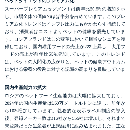
ペットダイエットのプレミアム化
スーパープレミアムセグメントは前年比20.8%の増加を示
し、市場全体の価値のほぼ半分を占めています。このプレ
ミアム化トレンドはインフレ圧力にもかかわらず持続して
おり、消費者はコストよりペットの健康を優先していま
す。ロシアブランドはこの変革において相当なシェアを獲
得しており、国内猫用フードの売上が22%上昇し、犬用フ
ードの売上が前年比35%増加しています。このトレンド
は、ペットの人間化の広がりと、ペットの健康アウトカム
における栄養の役割に対する認識の高まりを反映していま
す。
国内生産能力の拡大
ロシアのペットフード生産能力は大幅に拡大しており、
2024年の国内生産量は150万メートルトンに達し、前年か
ら10%増加しています。義務的な表示ラベル制度の導入
後、登録メーカー数は313社から555社に増加し、それまで
未登録だった生産者が正規経済に組み込まれました。主な