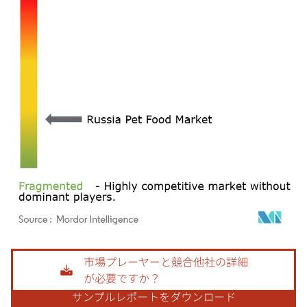
画像 © Mordor Intelligence。再利用にはCC BY 4.0の表示が必要です。