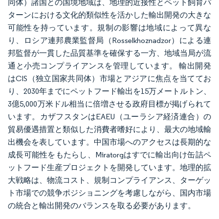
同体）諸国との国境地域は、地理的近接性とペット飼育パ
ターンにおける文化的類似性を活かした輸出開発の大きな
可能性を持っています。規制の影響は地域によって異な
り、ロシア連邦農業監督局（Rosselkhoznadzor）による連
邦監督が一貫した品質基準を確保する一方、地域当局が流
通と小売コンプライアンスを管理しています。 輸出開発
はCIS（独立国家共同体）市場とアジアに焦点を当ててお
り、2030年までにペットフード輸出を15万メートルトン、
3億5,000万米ドル相当に倍増させる政府目標が掲げられて
います。カザフスタンはEAEU（ユーラシア経済連合）の
貿易優遇措置と類似した消費者嗜好により、最大の地域輸
出機会を表しています。中国市場へのアクセスは長期的な
成長可能性をもたらし、Miratorgはすでに輸出向け缶詰ペ
ットフード生産プロジェクトを開発しています。地理的拡
大戦略は、物流コスト、規制コンプライアンス、ターゲッ
ト市場での競争ポジショニングを考慮しながら、国内市場
の統合と輸出開発のバランスを取る必要があります。