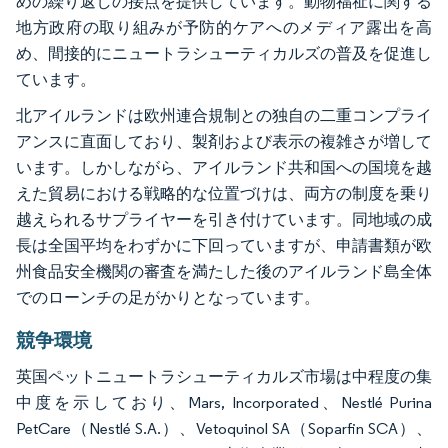
めの繰り返しの接点を提供しています。動物福祉に関する
地方政府の取り組みが予防的ケアへのメディア露出を高
め、間接的にニュートラシューティカルズの普及を促進し
ています。
北アイルランドは欧州連合規制との独自の二重コンプライ
アンスに直面しており、製剤および表示の複雑さが増して
います。しかしながら、アイルランド共和国への国境を越
えた貿易における戦略的な位置づけは、両方の制度を乗り
越えられるサプライヤーを引き付けています。同地域の成
長は全国平均をわずかに下回っていますが、申請書類が欧
州食品安全機関の審査を満たした後のアイルランド島全体
でのローンチの足がかりとなっています。
競争環境
英国ペットニュートラシューティカルズ市場は中程度の集
中度を示しており、Mars, Incorporated、Nestlé Purina
PetCare（Nestlé S.A.）、Vetoquinol SA（Soparfin SCA）、