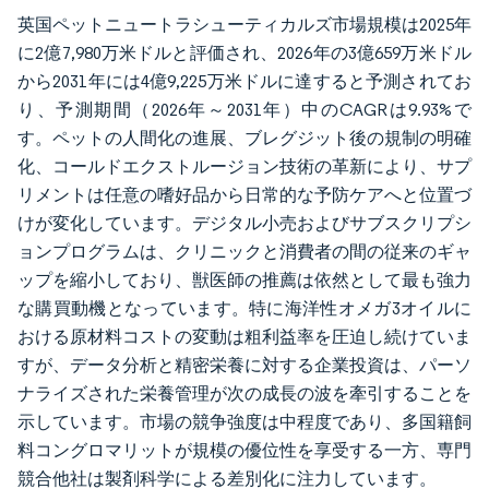
英国ペットニュートラシューティカルズ市場規模は2025年
に2億7,980万米ドルと評価され、2026年の3億659万米ドル
から2031年には4億9,225万米ドルに達すると予測されてお
り、予測期間（2026年～2031年）中のCAGRは9.93%で
す。ペットの人間化の進展、ブレグジット後の規制の明確
化、コールドエクストルージョン技術の革新により、サプ
リメントは任意の嗜好品から日常的な予防ケアへと位置づ
けが変化しています。デジタル小売およびサブスクリプシ
ョンプログラムは、クリニックと消費者の間の従来のギャ
ップを縮小しており、獣医師の推薦は依然として最も強力
な購買動機となっています。特に海洋性オメガ3オイルに
おける原材料コストの変動は粗利益率を圧迫し続けていま
すが、データ分析と精密栄養に対する企業投資は、パーソ
ナライズされた栄養管理が次の成長の波を牽引することを
示しています。市場の競争強度は中程度であり、多国籍飼
料コングロマリットが規模の優位性を享受する一方、専門
競合他社は製剤科学による差別化に注力しています。