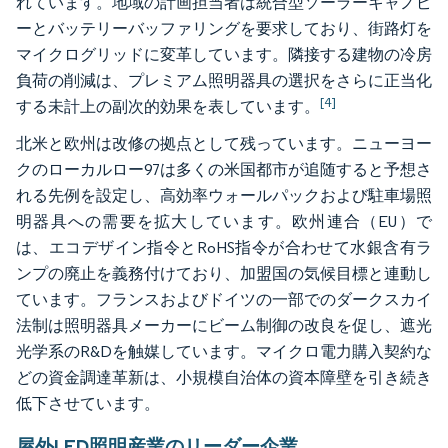
れています。地域の計画担当者は統合型ソーラーキャノピ
ーとバッテリーバッファリングを要求しており、街路灯を
マイクログリッドに変革しています。隣接する建物の冷房
負荷の削減は、プレミアム照明器具の選択をさらに正当化
[4]
する未計上の副次的効果を表しています。
北米と欧州は改修の拠点として残っています。ニューヨー
クのローカルロー97は多くの米国都市が追随すると予想さ
れる先例を設定し、高効率ウォールパックおよび駐車場照
明器具への需要を拡大しています。欧州連合（EU）で
は、エコデザイン指令とRoHS指令が合わせて水銀含有ラ
ンプの廃止を義務付けており、加盟国の気候目標と連動し
ています。フランスおよびドイツの一部でのダークスカイ
法制は照明器具メーカーにビーム制御の改良を促し、遮光
光学系のR&Dを触媒しています。マイクロ電力購入契約な
どの資金調達革新は、小規模自治体の資本障壁を引き続き
低下させています。
屋外LED照明産業のリーダー企業