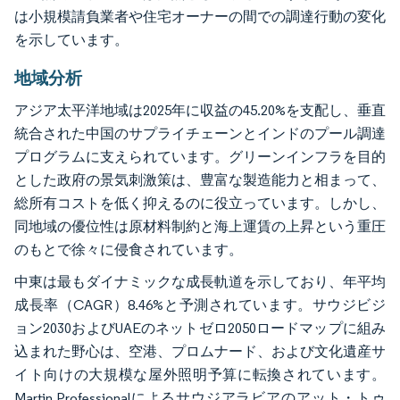
は小規模請負業者や住宅オーナーの間での調達行動の変化
を示しています。
地域分析
アジア太平洋地域は2025年に収益の45.20%を支配し、垂直
統合された中国のサプライチェーンとインドのプール調達
プログラムに支えられています。グリーンインフラを目的
とした政府の景気刺激策は、豊富な製造能力と相まって、
総所有コストを低く抑えるのに役立っています。しかし、
同地域の優位性は原材料制約と海上運賃の上昇という重圧
のもとで徐々に侵食されています。
中東は最もダイナミックな成長軌道を示しており、年平均
成長率（CAGR）8.46%と予測されています。サウジビジ
ョン2030およびUAEのネットゼロ2050ロードマップに組み
込まれた野心は、空港、プロムナード、および文化遺産サ
イト向けの大規模な屋外照明予算に転換されています。
Martin Professionalによるサウジアラビアのアット・トゥ