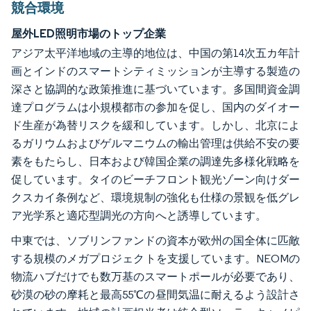
競合環境
屋外LED照明市場のトップ企業
アジア太平洋地域の主導的地位は、中国の第14次五カ年計
画とインドのスマートシティミッションが主導する製造の
深さと協調的な政策推進に基づいています。多国間資金調
達プログラムは小規模都市の参加を促し、国内のダイオー
ド生産が為替リスクを緩和しています。しかし、北京によ
るガリウムおよびゲルマニウムの輸出管理は供給不安の要
素をもたらし、日本および韓国企業の調達先多様化戦略を
促しています。タイのビーチフロント観光ゾーン向けダー
クスカイ条例など、環境規制の強化も仕様の景観を低グレ
ア光学系と適応型調光の方向へと誘導しています。
中東では、ソブリンファンドの資本が欧州の国全体に匹敵
する規模のメガプロジェクトを支援しています。NEOMの
物流ハブだけでも数万基のスマートポールが必要であり、
砂漠の砂の摩耗と最高55℃の昼間気温に耐えるよう設計さ