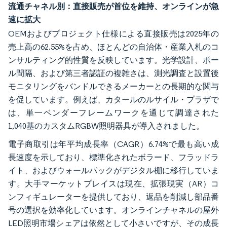
流通チャネル別：直接販売が首位を維持、オンラインが急
速に拡大
OEMおよびプロジェクト仕様による直接販売は2025年の
売上高の62.55%を占め、ほとんどの自治体・産業入札のコ
ンサルティング的性質を反映しています。光学設計、ポー
ル間隔、および第三者認証の複雑さは、測光調査と設置後
モニタリングをバンドルできるメーカーとの長期的な関与
を促しています。例えば、カタールのルサイル・プラザで
は、単一ベンダーフレームワークを通じて調達された
1,040基のカスタムRGBW照明器具が導入されました。
電子商取引は年平均成長率（CAGR）6.74%で最も高い成
長速度を示しており、標準化されたボラード、フラッドラ
イト、およびウォールパックがデジタル棚に移行していま
す。大手マーケットプレイスは現在、拡張現実（AR）コ
ンフィギュレーターを提供しており、返品を削減し部品番
号の選択を効率化しています。オンラインチャネルの屋外
LED照明市場シェアは依然として小さいですが、その成長