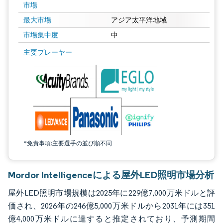
市場
最大市場
アジア太平洋地域
市場集中度
中
画像 © Mordor Intelligence。再利用にはCC BY 4.0の表示が必要です。
主要プレーヤー
*免責事項:主要選手の並び順不同
Mordor Intelligenceによる屋外LED照明市場分析
屋外LED照明市場規模は2025年に229億7,000万米ドルと評
価され、2026年の246億5,000万米ドルから2031年には351
億4,000万米ドルに達すると推定されており、予測期間