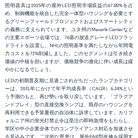
照明器具は2025年の屋外LED照明市場収益の67.80%を占
め、制御機能を統合した完全一体型ハウジングを必要とす
るグリーンフィールドプロジェクトおよびスマートシティ
の義務に支えられています。ユタ州のMaverik Centerなど
の主要スポーツ会場では、76基の放送グレードLEDフラッ
ドライトを設置し、NHLの照明基準を満たしながら年間電
力コストを72%削減しました。このセグメントは引き続き
価値の中核を担いますが、価格競争の激化に伴い成長は緩
やかになるでしょう。
LEDの初期普及期に見過ごされがちだったランプカテゴリ
ーは、2031年にかけて年平均成長率（CAGR）6.34%とい
う予測のもと、再び勢いを取り戻しています。「プラグア
ンドプレイ」型の直接交換ランプは、既存のハウジングを
再利用できる予算重視の自治体に訴求しています。カリフ
ォルニア州の蛍光灯禁止令は受注の即時急増をもたらし、
学区や中小企業全体でのコンプライアンス対応を加速させ
る見込みです。二次的な恩恵は、屋外PAR型改修を採用す