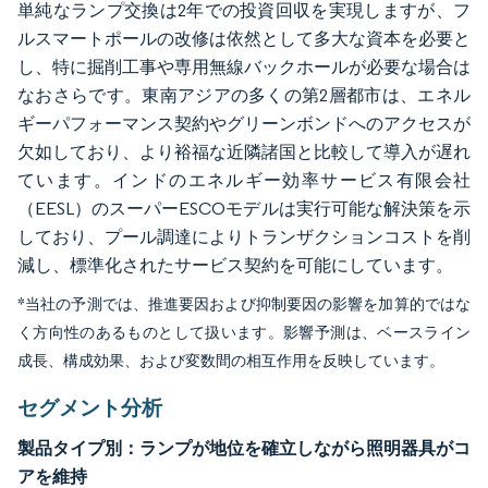
単純なランプ交換は2年での投資回収を実現しますが、フ
ルスマートポールの改修は依然として多大な資本を必要と
し、特に掘削工事や専用無線バックホールが必要な場合は
なおさらです。東南アジアの多くの第2層都市は、エネル
ギーパフォーマンス契約やグリーンボンドへのアクセスが
欠如しており、より裕福な近隣諸国と比較して導入が遅れ
ています。インドのエネルギー効率サービス有限会社
（EESL）のスーパーESCOモデルは実行可能な解決策を示
しており、プール調達によりトランザクションコストを削
減し、標準化されたサービス契約を可能にしています。
*当社の予測では、推進要因および抑制要因の影響を加算的ではな
く方向性のあるものとして扱います。影響予測は、ベースライン
成長、構成効果、および変数間の相互作用を反映しています。
セグメント分析
製品タイプ別：ランプが地位を確立しながら照明器具がコ
アを維持