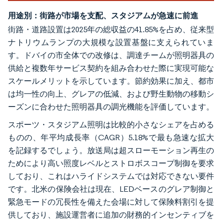
用途別：街路が市場を支配、スタジアムが急速に前進
街路・道路設置は2025年の総収益の41.85%を占め、従来型
ナトリウムランプの大規模な設置基盤に支えられていま
す。ドバイの市全体での改修は、調達チームが照明器具の
供給と複数年サービス契約を組み合わせた際に実現可能な
スケールメリットを示しています。節約効果に加え、都市
は均一性の向上、グレアの低減、および野生動物の移動シ
ーズンに合わせた照明器具の調光機能を評価しています。
スポーツ・スタジアム照明は比較的小さなシェアを占める
ものの、年平均成長率（CAGR）5.18%で最も急速な拡大
を記録するでしょう。放送局は超スローモーション再生の
ためにより高い照度レベルとストロボスコープ制御を要求
しており、これはハライドシステムでは対応できない要件
です。北米の保険会社は現在、LEDベースのグレア制御と
緊急モードの冗長性を備えた会場に対して保険料割引を提
供しており、施設運営者に追加の財務的インセンティブを