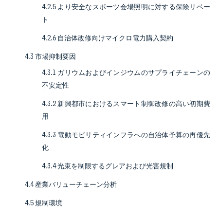
4.2.5 より安全なスポーツ会場照明に対する保険リベー
ト
4.2.6 自治体改修向けマイクロ電力購入契約
4.3 市場抑制要因
4.3.1 ガリウムおよびインジウムのサプライチェーンの
不安定性
4.3.2 新興都市におけるスマート制御改修の高い初期費
用
4.3.3 電動モビリティインフラへの自治体予算の再優先
化
4.3.4 光束を制限するグレアおよび光害規制
4.4 産業バリューチェーン分析
4.5 規制環境