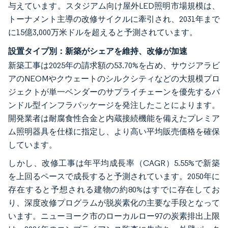
与えています。スタジアム向け屋外LED照明市場規模は、
トーナメント主導の改修サイクルに牽引され、2031年まで
に15億3,000万米ドルを超えると予測されています。
設置タイプ別：新築がシェアを維持、改修が加速
新築工事は2025年の請求額の53.70%を占め、サウジアラビ
アのNEOMやクウェートのシルクシティなどの大規模プロ
ジェクトが単一ベンダーのサプライチェーンを優先するバ
ンドル型インフラパッケージを発注したことによります。
開発業者は耐腐食性合金と内蔵接続機能を備えたプレミア
ム照明器具を仕様に指定し、より高い平均販売価格を確保
しています。
しかし、改修工事は年平均成長率（CAGR）5.55%で新築
を上回るペースで成長すると予測されています。2050年に
存在すると予想される建物の約80%はすでに存在してお
り、深度改修プログラムが脱炭素化の主要な手段となって
います。ニューヨーク市のローカルロー97の炭素排出上限