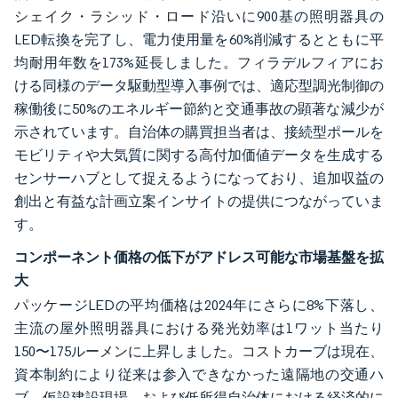
シェイク・ラシッド・ロード沿いに900基の照明器具の
LED転換を完了し、電力使用量を60%削減するとともに平
均耐用年数を173%延長しました。フィラデルフィアにお
ける同様のデータ駆動型導入事例では、適応型調光制御の
稼働後に50%のエネルギー節約と交通事故の顕著な減少が
示されています。自治体の購買担当者は、接続型ポールを
モビリティや大気質に関する高付加価値データを生成する
センサーハブとして捉えるようになっており、追加収益の
創出と有益な計画立案インサイトの提供につながっていま
す。
コンポーネント価格の低下がアドレス可能な市場基盤を拡
大
パッケージLEDの平均価格は2024年にさらに8%下落し、
主流の屋外照明器具における発光効率は1ワット当たり
150〜175ルーメンに上昇しました。コストカーブは現在、
資本制約により従来は参入できなかった遠隔地の交通ハ
ブ、仮設建設現場、および低所得自治体における経済的に