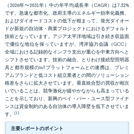
（2026年〜2031年）中の年平均成長率（CAGR）は7.32%
です。急速な都市化、政府主導のエネルギー効率化義務、
およびダイオードコストの低下が相まって、発光ダイオー
ドが新規の自治体・商業プロジェクトにおけるデフォルト
技術となっています。アジア太平洋地域は引き続き収益面
で優位な地位を保っていますが、湾岸協力会議（GCC）
全域における記録的なインフラ支出が重心を中東方向へと
シフトさせています。技術の融合、とりわけ接続型照明器
具と都市規模のIoTプラットフォームとの連携は、プレミ
アムブランドと低コスト組立業者との間のソリューション
格差をさらに拡大させています。垂直統合型の買収が相次
いでいることは、競争激化が緩やかながらも高まっている
ことを示しており、新興のペイ・パー・ユース型ファイナ
ンスは資金制約のある自治体の導入障壁を低下させていま
[1]
す。
主要レポートのポイント