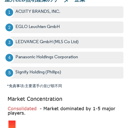
ACUITY BRANDS, INC.
EGLO Leuchten GmbH
LEDVANCE GmbH (MLS Co Ltd)
Panasonic Holdings Corporation
Signify Holding (Philips)
*免責事項:主要選手の並び順不同