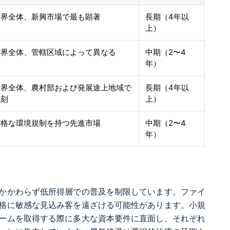
世界全体、新興市場で最も顕著
長期（4年以
上）
世界全体、管轄区域によって異なる
中期（2〜4
年）
世界全体、農村部および発展途上地域で
長期（4年以
深刻
上）
厳格な環境規制を持つ先進市場
中期（2〜4
年）
かかわらず低所得層での普及を制限しています。ファイ
格に敏感な見込み客を遠ざける可能性があります。小規
ームを取得する際に多大な資本要件に直面し、それぞれ