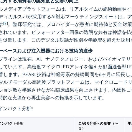
に対する消費者の認知度と受容の向上
ルメディアプラットフォームは、リアルタイムの施術動画やイ
ディカルスパが採用するAI対応マーケティングスイートは、ア
[2]
す
。臨床研究では、プロバイダーが患者に期待値と安全対策
されています。ビフォーアフター画像の透明な共有は神話を払
を促進します。このデジタル対話が性別や年齢層を超えた採用
ーベースおよび注入機器における技術的進歩
プラインは現在、AI、ナノテクノロジー、およびバイオマテ
しています。高密度マイクロLEDアレイを備えた顔面適合型L
善します。PEARL技術は神経毒素の持続期間を6ヶ月に延長
マルチモーダル高周波プラットフォームは、マイクロニードリ
ション数を半減させながら臨床成果を向上させます。内因性コ
時的な充填から再生美容への転換を示しています。
インパクト分析
*
インパクト分析
CAGR予測への影響（〜
地
%）