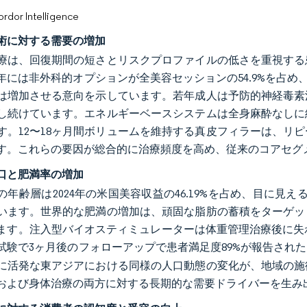
or Intelligence
術に対する需要の増加
療は、回復期間の短さとリスクプロファイルの低さを重視する
24年には非外科的オプションが全美容セッションの54.9%を占
は増加させる意向を示しています。若年成人は予防的神経毒素
し続けています。エネルギーベースシステムは全身麻酔なしに
す。12〜18ヶ月間ボリュームを維持する真皮フィラーは、リ
す。これらの要因が総合的に治療頻度を高め、従来のコアセグ
口と肥満率の増加
歳の年齢層は2024年の米国美容収益の46.19%を占め、目に見
います。世界的な肥満の増加は、頑固な脂肪の蓄積をターゲッ
ます。注入型バイオスティミュレーターは体重管理治療後に失われ
試験で3ヶ月後のフォローアップで患者満足度89%が報告され
に活発な東アジアにおける同様の人口動態の変化が、地域の施
および身体治療の両方に対する長期的な需要ドライバーを生み