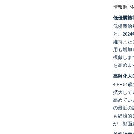
情報源: Mord
低侵襲施
低侵襲治
と、20
維持また
用も増加
模倣しま
を高めま
高齢化人
40〜54
拡大して
高めてい
の最近の
も経済的
が、顔面