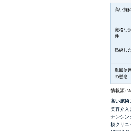
高い施
厳格な
件
熟練し
単回使
の懸念
情報源: Mord
高い施術
美容介入
ナンシン
模クリニ