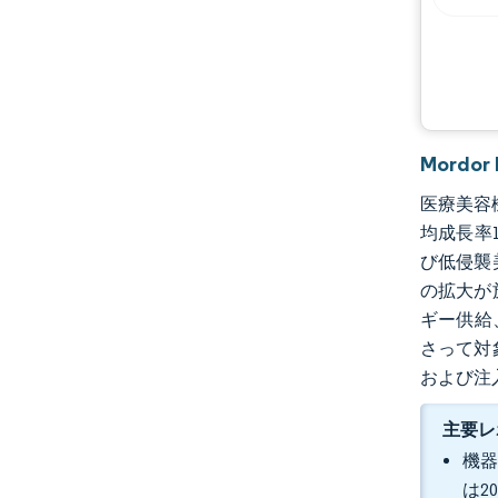
Mordo
医療美容機
均成長率1
び低侵襲
の拡大が
ギー供給
さって対
および注
主要レ
機器
は2