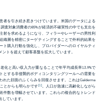
患者を引き続き惹きつけています。米国のデータによる
め、調査対象消費者の85%が経済的不確実性の中でも支出を
注射を求めるようになり、フィラーやレーザーの男性利
組織層を精密にターゲティングすることで外科的結果を
ピート購入行動を強化し、プロバイダーへのロイヤルティ
メントを超えて顧客基盤を拡大しています。
える老化と高い収入力が重なることで年平均成長率13.9%で
トとする非侵襲的ボディコンタリングツールへの需要を
た顔面のふくらみを回復させます。これはGalderma
[1]
たことからも明らかです
。人口が急速に高齢化しながら
術件数を増幅させています。これらの複合的なトレンド
出しています。