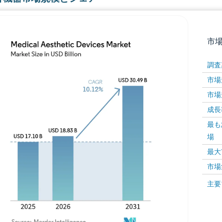
市
調査
市場規
市場規
成長率 
最も
場
画像 © Mordor Intelligence。再利用にはCC BY 4
最大
市場
画像 ©
主要