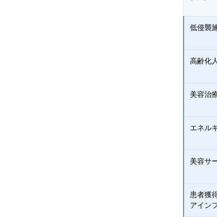
低侵襲
高齢化
美容治
エネル
美容サ
患者獲
アイン