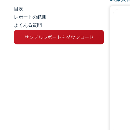
目次
市場規模とシェア
レポートの範囲
よくある質問
市場分析
トレンドとインサイト
セグメント分析
地理分析
競争環境
主要プレーヤー
業界の動向