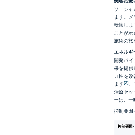
美容治療
ソーシャ
ます。メ
転換しま
ことが示
施術の旅
エネルギ
開発パイ
果を提供
力性を改
[3]
ます
。
治療セッ
ーは、一
抑制要因
抑制要因