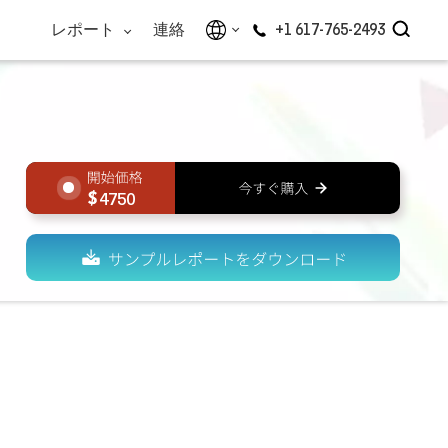
レポート
連絡
+1 617-765-2493
4750