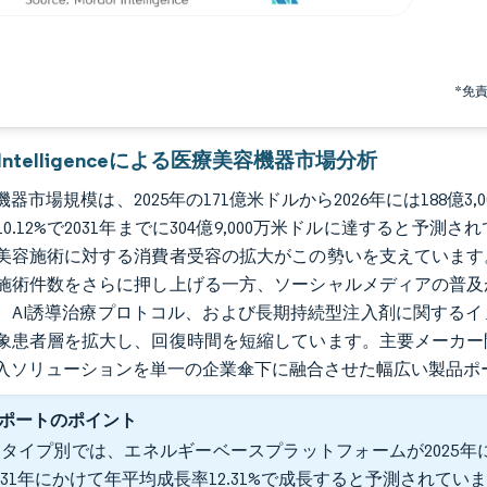
*免
r Intelligenceによる医療美容機器市場分析
器市場規模は、2025年の171億米ドルから2026年には188億3,
0.12%で2031年までに304億9,000万米ドルに達すると
美容施術に対する消費者受容の拡大がこの勢いを支えています
施術件数をさらに押し上げる一方、ソーシャルメディアの普及
、AI誘導治療プロトコル、および長期持続型注入剤に関する
象患者層を拡大し、回復時間を短縮しています。主要メーカー
入ソリューションを単一の企業傘下に融合させた幅広い製品ポ
ポートのポイント
タイプ別では、エネルギーベースプラットフォームが2025年に
031年にかけて年平均成長率12.31%で成長すると予測されてい