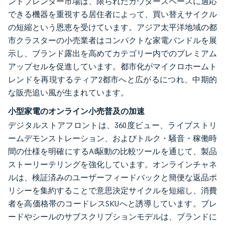
ンドブレンダー市場は、限られたカウタースペースに適応
できる機器を重視する居住者によって、買い替えサイクル
の短縮という恩恵を受けています。アジア太平洋地域の都
市クラスターの小売業者はコンパクトな家電バンドルを展
示し、ブランド露出を高めてカテゴリー内でのプレミアム
アップセルを促進しています。都市化がマイクロホームト
レンドを再現するティア2都市へと広がるにつれ、中期的
な販売追い風が生まれています。
小型家電のオンライン小売普及の加速
デジタルストアフロントは、360度ビュー、ライブストリ
ームデモンストレーション、およびトルク・騒音・稼働時
間の仕様を明確にするAI駆動の比較ツールを通じて、製品
ストーリーテリングを強化しています。オンラインチャネ
ルは、検証済みのユーザーフィードバックと簡便な返品ポ
リシーを集約することで意思決定サイクルを短縮し、消費
者を高価格帯のコードレスSKUへと誘導しています。ブレ
ードやシールのサブスクリプションモデルは、ブランドに