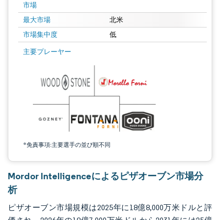
市場
最大市場
北米
市場集中度
低
画像 © Mordor Intelligence。再利用にはCC BY 4.0の表示が必要です。
主要プレーヤー
*免責事項:主要選手の並び順不同
Mordor Intelligenceによるピザオーブン市場分
析
ピザオーブン市場規模は2025年に18億8,000万米ドルと評