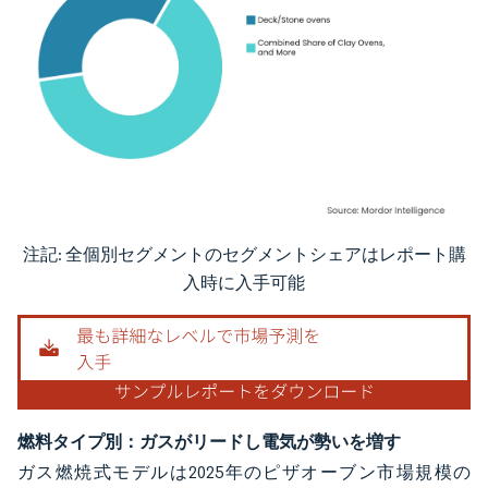
注記: 全個別セグメントのセグメントシェアはレポート購
画像 © Mordor Intelligence。再利用にはCC BY 4.0の表示が必要です。
入時に入手可能
燃料タイプ別：ガスがリードし電気が勢いを増す
ガス燃焼式モデルは2025年のピザオーブン市場規模の