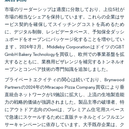
市場のリーダーシップは適度に分散しており、上位5社が
市場の相当なシェアを保持しています。これらの企業はサ
ービス契約を確保してスイッチングコストを高めるため
に、デジタル制御、レシピデータベース、予知保全ダッシ
ュボードをオーブンにパッケージ化することを増やしてい
ます。2024年2月、Middleby CorporationはドイツのGBT
GmbH Bakery Technologyを買収し、欧州での事業基盤を拡
大するとともに、業務用ピザレンジを補完するトンネルオ
ーブンとコンベア技術の専門知識を追加しました。
プライベートエクイティの関心は続いており、Brynwood
Partnersの2024年のMiracapo Pizza Company買収により垂
直統合ネットワークが19施設に拡大し、上流の生地製造能
力の戦略的価値が強調されました。製品主導の破壊者、特
にアウトドア志向のOoniは、プレミアム住宅用スペース
で急速にスケールするために直販チャネルとインフルエン
サーキャンペーンに依存しています。大手既存企業は、ク