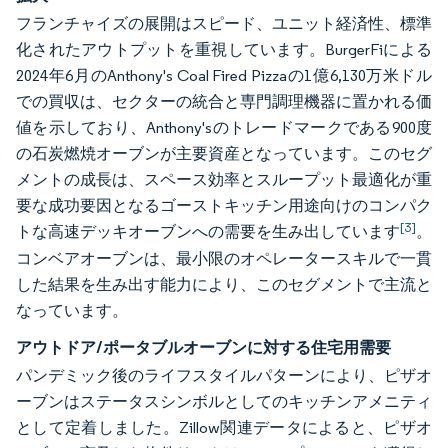
フランチャイズの展開はスピード、ユニット経済性、標準
化されたアウトプットを重視しています。BurgerFiによる
2024年6月のAnthony's Coal Fired Pizzaの1億6,130万米ドル
での買収は、セクターの統合と専門調理機器に置かれる価
値を示しており、Anthony'sのトレードマークである900度
の石炭燃焼オーブンが主要資産となっています。このセグ
メントの成長は、スペース効率とスループット最適化が重
要な成功要因となるゴーストキッチン用途向けのコンパク
[3]
トな高速デッキオーブンへの需要を生み出しています
。
コンベアオーブンは、最小限のオペレータースキルで一貫
した結果を生み出す能力により、このセグメントで主流と
なっています。
アウトドア/ポータブルオーブンに対する住宅用需要
パンデミック後のライフスタイルパターンにより、ピザオ
ーブンはステータスシンボルとしてのキッチンアメニティ
として定着しました。Zillow関連データによると、ピザオ