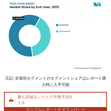
注記: 全個別セグメントのセグメントシェアはレポート購
画像 © Mordor Intelligence。再利用にはCC BY 4.0の表示が必要です。
入時に入手可能