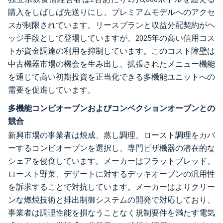
購入をしばしば先送りにし、プレミアムモデルへのアクセ
スが制限されています。リースプランと収益分配契約がヘ
ッジ手段として登場していますが、2025年の高い信用コス
トが資金調達の利用を抑制しています。このコスト障壁は
中古機器市場の機会を生み出し、拡張されたメニュー機能
を通じて高い初期投資を正当化できる多機能ユニットへの
需要を促進しています。
多機能コンビオーブンおよびコンベクションオーブンとの
競合
新興市場の事業者は焼成、蒸し調理、ロースト調理をカバ
ーするコンビオーブンを選択し、専門ピザ機器の潜在的な
シェアを侵食しています。メーカーはフラットブレッド、
ロースト野菜、デザートに対するデッキオーブンの汎用性
を訴求することで対抗しています。メーカーはよりクリー
ンな燃焼技術と排出制御システムの開発で対応しており、
事業者は調理性能を損なうことなく規制要件を満たす電気