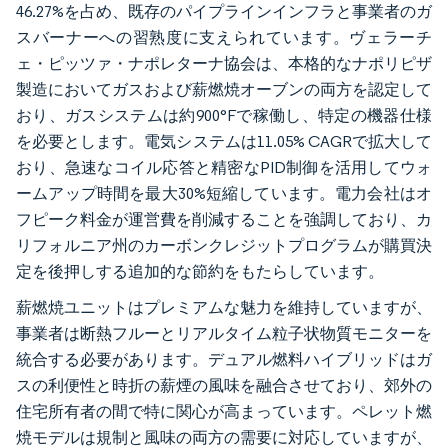
46.27%を占め、既存のパイプラインインフラと事業者のガ
スバーナーへの習熟度に支えられています。ヴェラーチ
ェ・ピッツァ・ナポレターナ協会は、本格的なナポリピザ
製造においてガスおよび薪燃焼オーブンの両方を認定して
おり、ガスシステムは約900°Fで稼働し、特定の機器仕様
を必要とします。電気システムは11.05% CAGRで拡大して
おり、急速なコイル応答と精密なPID制御を活用してウォ
ームアップ時間を最大30%短縮しています。電力会社はオ
フピーク料金が運営費を削減することを強調しており、カ
リフォルニア州のカーボンクレジットプログラムが購買決
定を後押しする追加的な節約をもたらしています。
薪燃焼ユニットはプレミアムな魅力を維持していますが、
事業者は断熱フルーとリアルタイム粒子状物質モニターを
統合する必要があります。デュアル燃料ハイブリッドはガ
スの利便性と時折の薪煙の風味を融合させており、郊外の
住宅所有者の間で特に関心が高まっています。ペレット燃
焼モデルは規制と風味の両方の需要に対応していますが、