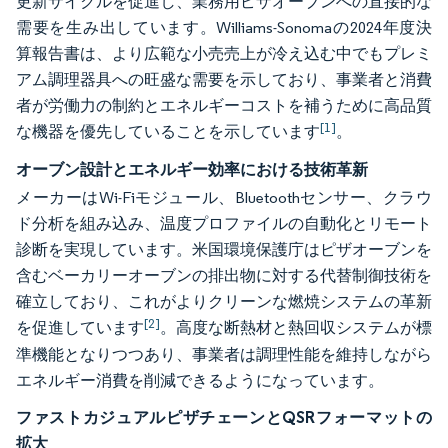
更新サイクルを促進し、業務用ピザオーブンへの直接的な
需要を生み出しています。Williams-Sonomaの2024年度決
算報告書は、より広範な小売売上が冷え込む中でもプレミ
アム調理器具への旺盛な需要を示しており、事業者と消費
者が労働力の制約とエネルギーコストを補うために高品質
[1]
な機器を優先していることを示しています
。
オーブン設計とエネルギー効率における技術革新
メーカーはWi-Fiモジュール、Bluetoothセンサー、クラウ
ド分析を組み込み、温度プロファイルの自動化とリモート
診断を実現しています。米国環境保護庁はピザオーブンを
含むベーカリーオーブンの排出物に対する代替制御技術を
確立しており、これがよりクリーンな燃焼システムの革新
[2]
を促進しています
。高度な断熱材と熱回収システムが標
準機能となりつつあり、事業者は調理性能を維持しながら
エネルギー消費を削減できるようになっています。
ファストカジュアルピザチェーンとQSRフォーマットの
拡大