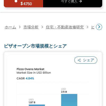
4750
ホーム
市場分析
住宅・不動産改修研究
ピザオ
ピザオーブン市場規模とシェア
シェア