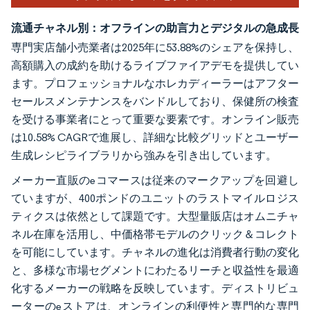
流通チャネル別：オフラインの助言力とデジタルの急成長
専門実店舗小売業者は2025年に53.88%のシェアを保持し、
高額購入の成約を助けるライブファイアデモを提供してい
ます。プロフェッショナルなホレカディーラーはアフター
セールスメンテナンスをバンドルしており、保健所の検査
を受ける事業者にとって重要な要素です。オンライン販売
は10.58% CAGRで進展し、詳細な比較グリッドとユーザー
生成レシピライブラリから強みを引き出しています。
メーカー直販のeコマースは従来のマークアップを回避し
ていますが、400ポンドのユニットのラストマイルロジス
ティクスは依然として課題です。大型量販店はオムニチャ
ネル在庫を活用し、中価格帯モデルのクリック＆コレクト
を可能にしています。チャネルの進化は消費者行動の変化
と、多様な市場セグメントにわたるリーチと収益性を最適
化するメーカーの戦略を反映しています。ディストリビュ
ーターのeストアは、オンラインの利便性と専門的な専門