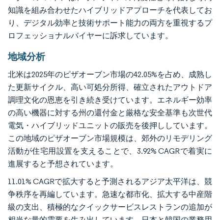
知識を組み合わせたハイブリッドアプローチを代表してお
り、デジタル効率と技術サポート能力の両方を重視するプ
ロフェッショナルバイヤーに訴求しています。
地域分析
北米は2025年のピザオーブン市場の42.05%を占め、成熟し
た更新サイクル、高い可処分所得、確立されたアウトドア
調理文化の恩恵を引き続き受けています。エネルギー効率
の高い機器に対する州の還付金と厳格な安全基準も次世代
電気・ハイブリッドユニットの販売を後押ししています。
この地域のピザオーブン市場規模は、郊外のリモデリング
活動が住宅用設置を支えることで、3.92% CAGRで着実に
進展すると予想されています。
11.01% CAGRで拡大すると予測されるアジア太平洋は、競
争秩序を再編しています。急速な都市化、拡大する中産階
級の支出、積極的なクイックサービスレストランの追加が
相当な量的需要を生み出しています。日本と韓国の業務用