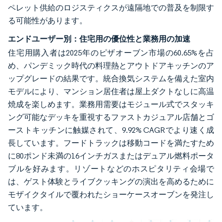
ペレット供給のロジスティクスが遠隔地での普及を制限す
る可能性があります。
エンドユーザー別：住宅用の優位性と業務用の加速
住宅用購入者は2025年のピザオーブン市場の60.65%を占
め、パンデミック時代の料理熱とアウトドアキッチンのア
ップグレードの結果です。統合換気システムを備えた室内
モデルにより、マンション居住者は屋上ダクトなしに高温
焼成を楽しめます。業務用需要はモジュール式でスタッキ
ング可能なデッキを重視するファストカジュアル店舗とゴ
ーストキッチンに触媒されて、9.92% CAGRでより速く成
長しています。フードトラックは移動コードを満たすため
に80ポンド未満の16インチガスまたはデュアル燃料ポータ
ブルを好みます。リゾートなどのホスピタリティ会場で
は、ゲスト体験とライブクッキングの演出を高めるために
モザイクタイルで覆われたショーケースオーブンを発注し
ています。