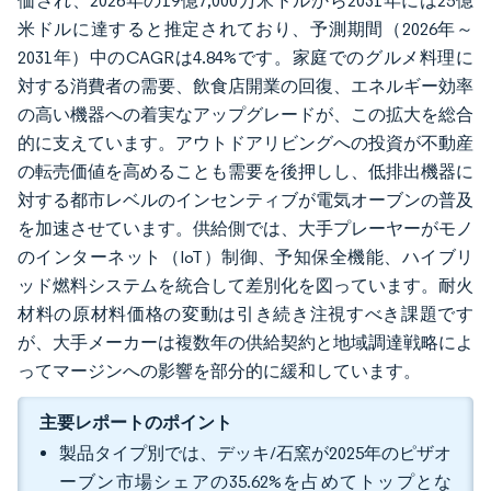
価され、2026年の19億7,000万米ドルから2031年には25億
米ドルに達すると推定されており、予測期間（2026年～
2031年）中のCAGRは4.84%です。家庭でのグルメ料理に
対する消費者の需要、飲食店開業の回復、エネルギー効率
の高い機器への着実なアップグレードが、この拡大を総合
的に支えています。アウトドアリビングへの投資が不動産
の転売価値を高めることも需要を後押しし、低排出機器に
対する都市レベルのインセンティブが電気オーブンの普及
を加速させています。供給側では、大手プレーヤーがモノ
のインターネット（IoT）制御、予知保全機能、ハイブリ
ッド燃料システムを統合して差別化を図っています。耐火
材料の原材料価格の変動は引き続き注視すべき課題です
が、大手メーカーは複数年の供給契約と地域調達戦略によ
ってマージンへの影響を部分的に緩和しています。
主要レポートのポイント
製品タイプ別では、デッキ/石窯が2025年のピザオ
ーブン市場シェアの35.62%を占めてトップとな