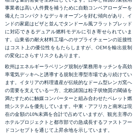
事業者は高い人件費を補うために自動コンベアローダーを
備えたコンパクトなデッキオーブンを好む傾向があり、イ
ンドの家庭はピザと並んでタンドール風フラットブレッド
に対応できるデュアル燃料モデルに引き寄せられていま
す。山東省の耐火材料工場へのサプライチェーンの近接性
はコスト上の優位性をもたらしますが、OEMを輸出規制
の変化にさらすリスクもあります。
欧州はエネルギーラベリング規制が業務用キッチンを高効
率電気デッキへと誘導する規制主導型市場であり続けてい
ます。イタリアの料理遺産が伝統的なドーム型レンガ窯へ
の需要を支えている一方、北欧諸国は粒子状物質の閾値を
満たすために触媒コンバーターと組み合わせたペレット燃
焼システムを優先しています。中東・アフリカと南米は現
在の金額の10%未満を合計で占めていますが、観光主導の
ホテルプロジェクトと都市部での急成長するファストフー
ドコンセプトを通じて上昇余地を示しています。