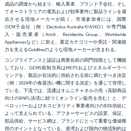
成品の調達から始まり、輸入業者、ブランド子会社、そし
てオーストラリアの電気および効率要件に製品ラインを適
合させる現地メーカーが続く。市場参加者には、国際
OEM子会社（例：Electrolux AustraliaやASKO）や専門輸
入・販売業者（Arisit、Residentia Group、Worldwide
Appliancesなど）に加え、選定カテゴリーや受託・関連能
力を支えるGoldlineのような現地メーカーが含まれる。
コンプライアンスと認証は商業化前の関門段階として機能
しており、GEMS規制当局はMEPSおよびエネルギーラベ
リングを、製品が合法的に供給される前に満たすべき決定
（例：2024年の食器洗い機に関する決定）を通じて管理し
ている。下流では、流通はオムニチャネル小売（高額商品
向けのBNPL決済に紐づくオンライン販売を含む）と、デ
ベロッパーおよびホスピタリティ事業者向けのB2B供給に
よって支えられている。アフターサービスの設置、保証、
部品供給、サービス網は、ブランドにとって重要な価値獲
得のポイントとなっている。港湾および国内の物流制約は