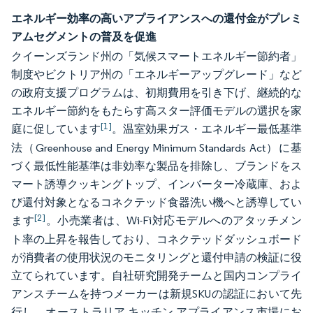
エネルギー効率の高いアプライアンスへの還付金がプレミ
アムセグメントの普及を促進
クイーンズランド州の「気候スマートエネルギー節約者」
制度やビクトリア州の「エネルギーアップグレード」など
の政府支援プログラムは、初期費用を引き下げ、継続的な
エネルギー節約をもたらす高スター評価モデルの選択を家
[1]
庭に促しています
。温室効果ガス・エネルギー最低基準
法（Greenhouse and Energy Minimum Standards Act）に基
づく最低性能基準は非効率な製品を排除し、ブランドをス
マート誘導クッキングトップ、インバーター冷蔵庫、およ
び還付対象となるコネクテッド食器洗い機へと誘導してい
[2]
ます
。小売業者は、Wi-Fi対応モデルへのアタッチメン
ト率の上昇を報告しており、コネクテッドダッシュボード
が消費者の使用状況のモニタリングと還付申請の検証に役
立てられています。自社研究開発チームと国内コンプライ
アンスチームを持つメーカーは新規SKUの認証において先
行し、オーストラリア キッチン アプライアンス市場にお