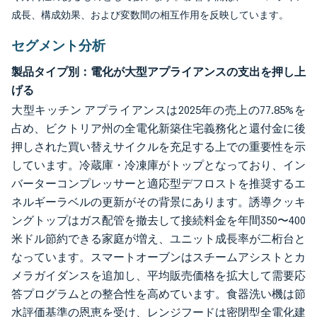
成長、構成効果、および変数間の相互作用を反映しています。
セグメント分析
製品タイプ別：電化が大型アプライアンスの支出を押し上
げる
大型キッチン アプライアンスは2025年の売上の77.85%を
占め、ビクトリア州の全電化新築住宅義務化と還付金に後
押しされた買い替えサイクルを充足する上での重要性を示
しています。冷蔵庫・冷凍庫がトップとなっており、イン
バーターコンプレッサーと適応型デフロストを推奨するエ
ネルギーラベルの更新がその背景にあります。誘導クッキ
ングトップはガス配管を撤去して接続料金を年間350〜400
米ドル節約できる家庭が増え、ユニット成長率が二桁台と
なっています。スマートオーブンはスチームアシストとカ
メラガイダンスを追加し、平均販売価格を拡大して需要応
答プログラムとの整合性を高めています。食器洗い機は節
水評価基準の恩恵を受け、レンジフードは密閉型全電化建