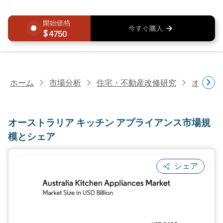
4750
ホーム
市場分析
住宅・不動産改修研究
オースト
オーストラリア キッチン アプライアンス市場規
模とシェア
シェア