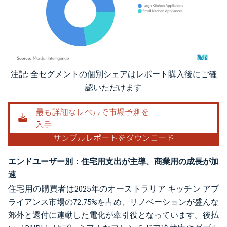
注記: 全セグメントの個別シェアはレポート購入後にご確
画像 © Mordor Intelligence。再利用にはCC BY 4.0の表示が必要です。
認いただけます
エンドユーザー別：住宅用支出が主導、商業用の成長が加
速
住宅用の購買者は2025年のオーストラリア キッチン アプ
ライアンス市場の72.75%を占め、リノベーションが盛んな
郊外と還付に連動した電化が牽引役となっています。後払