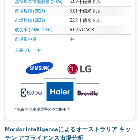
基準年の市場規模 (2025)
3.59 十億米ドル
市場規模 (2026)
3.81 十億米ドル
市場規模 (2031)
5.12 十億米ドル
成長率 (2026 - 2031)
6.09% CAGR
市場集中度
中
画像 © Mordor Intelligence。再利用にはCC BY 4.0の表示が必要です。
主要プレーヤー
*免責事項:主要選手の並び順不同
Mordor Intelligenceによるオーストラリア キッ
チン アプライアンス市場分析