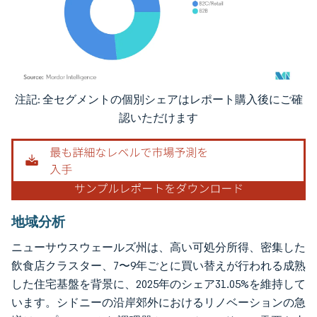
注記: 全セグメントの個別シェアはレポート購入後にご確
画像 © Mordor Intelligence。再利用にはCC BY 4.0の表示が必要です。
認いただけます
地域分析
ニューサウスウェールズ州は、高い可処分所得、密集した
飲食店クラスター、7〜9年ごとに買い替えが行われる成熟
した住宅基盤を背景に、2025年のシェア31.05%を維持して
います。シドニーの沿岸郊外におけるリノベーションの急