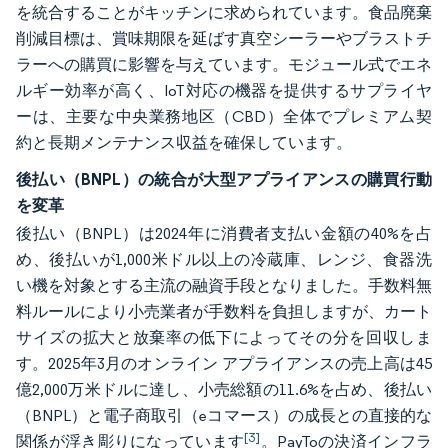
を統合することがキッチンに求められています。食品廃棄
削減目標は、賞味期限を延ばす真空シーラーやブラストチ
ラーへの購買に影響を与えています。モジュール式でエネ
ルギー効率が高く、IoT対応の機器を提供するサプライヤ
ーは、主要な中央業務地区（CBD）全体でプレミアム契
約と長期メンテナンス収益を確保しています。
後払い（BNPL）の統合が大型アプライアンスの購買行動
を変革
後払い（BNPL）は2024年に消費者支払い金額の40%を占
め、後払いが1,000米ドル以上の冷蔵庫、レンジ、食器洗
い機を対象とする主流の融資手段となりました。手数料無
料ルールにより小売業者が手数料を負担しますが、カート
サイズの拡大と放棄率の低下によってその分を回収しま
す。2025年3月のオンライン アプライアンスの売上高は45
億2,000万米ドルに達し、小売総額の11.6%を占め、後払い
（BNPL）と電子商取引（eコマース）の成長との直接的な
[3]
関係が浮き彫りになっています
。PayToの決済インフラ