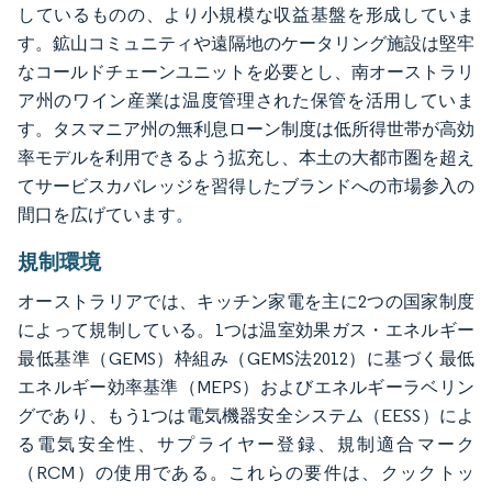
しているものの、より小規模な収益基盤を形成していま
す。鉱山コミュニティや遠隔地のケータリング施設は堅牢
なコールドチェーンユニットを必要とし、南オーストラリ
ア州のワイン産業は温度管理された保管を活用していま
す。タスマニア州の無利息ローン制度は低所得世帯が高効
率モデルを利用できるよう拡充し、本土の大都市圏を超え
てサービスカバレッジを習得したブランドへの市場参入の
間口を広げています。
規制環境
オーストラリアでは、キッチン家電を主に2つの国家制度
によって規制している。1つは温室効果ガス・エネルギー
最低基準（GEMS）枠組み（GEMS法2012）に基づく最低
エネルギー効率基準（MEPS）およびエネルギーラベリン
グであり、もう1つは電気機器安全システム（EESS）によ
る電気安全性、サプライヤー登録、規制適合マーク
（RCM）の使用である。これらの要件は、クックトッ