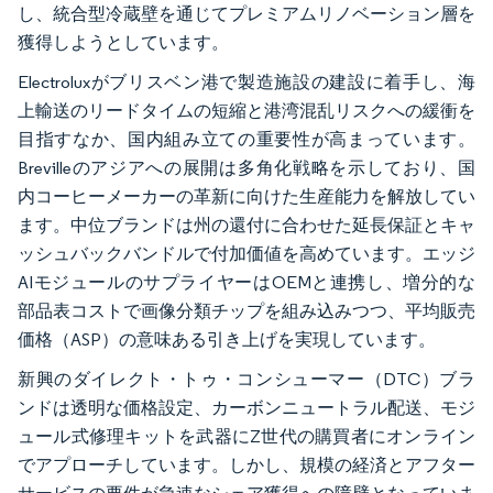
し、統合型冷蔵壁を通じてプレミアムリノベーション層を
獲得しようとしています。
Electroluxがブリスベン港で製造施設の建設に着手し、海
上輸送のリードタイムの短縮と港湾混乱リスクへの緩衝を
目指すなか、国内組み立ての重要性が高まっています。
Brevilleのアジアへの展開は多角化戦略を示しており、国
内コーヒーメーカーの革新に向けた生産能力を解放してい
ます。中位ブランドは州の還付に合わせた延長保証とキャ
ッシュバックバンドルで付加価値を高めています。エッジ
AIモジュールのサプライヤーはOEMと連携し、増分的な
部品表コストで画像分類チップを組み込みつつ、平均販売
価格（ASP）の意味ある引き上げを実現しています。
新興のダイレクト・トゥ・コンシューマー（DTC）ブラ
ンドは透明な価格設定、カーボンニュートラル配送、モジ
ュール式修理キットを武器にZ世代の購買者にオンライン
でアプローチしています。しかし、規模の経済とアフター