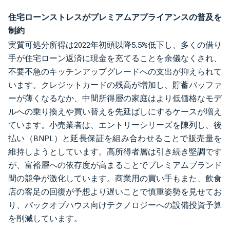
住宅ローンストレスがプレミアムアプライアンスの普及を
制約
実質可処分所得は2022年初頭以降5.5%低下し、多くの借り
手が住宅ローン返済に現金を充てることを余儀なくされ、
不要不急のキッチンアップグレードへの支出が抑えられて
います。クレジットカードの残高が増加し、貯蓄バッファ
ーが薄くなるなか、中間所得層の家庭はより低価格なモデ
ルへの乗り換えや買い替えを先延ばしにするケースが増え
ています。小売業者は、エントリーシリーズを陳列し、後
払い（BNPL）と延長保証を組み合わせることで販売量を
維持しようとしています。高所得者層は引き続き堅調です
が、富裕層への依存度が高まることでプレミアムブランド
間の競争が激化しています。商業用の買い手もまた、飲食
店の客足の回復が予想より遅いことで慎重姿勢を見せてお
り、バックオブハウス向けテクノロジーへの設備投資予算
を削減しています。