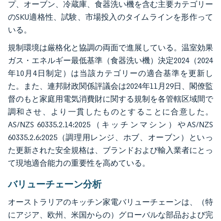
プ、オーブン、冷蔵庫、食器洗い機を含む主要カテゴリー
のSKU適格性、試験、市場投入のタイムラインを形作って
いる。
規制環境は厳格化と協調の両面で進展している。温室効果
ガス・エネルギー最低基準（食器洗い機）決定2024（2024
年10月4日制定）は当該カテゴリーの適合基準を更新し
た。また、連邦財政関係評議会は2024年11月29日、閣僚監
督のもと家庭用電気消費財に関する規制を各管轄区域間で
調和させ、より一貫したものとすることに合意した。
AS/NZS 60335.2.14:2025（キッチンマシン）やAS/NZS
60335.2.6:2025（調理用レンジ、ホブ、オーブン）といっ
た更新された安全規格は、ブランドおよび輸入業者にとっ
て現地適合能力の重要性を高めている。
バリューチェーン分析
オーストラリアのキッチン家電バリューチェーンは、（特
にアジア、欧州、米国からの）グローバルな部品および完