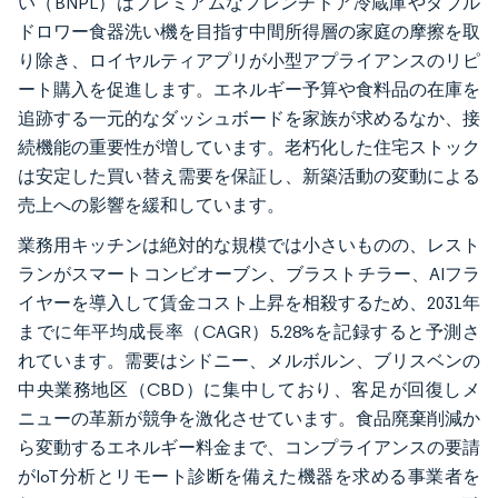
い（BNPL）はプレミアムなフレンチドア冷蔵庫やダブル
ドロワー食器洗い機を目指す中間所得層の家庭の摩擦を取
り除き、ロイヤルティアプリが小型アプライアンスのリピ
ート購入を促進します。エネルギー予算や食料品の在庫を
追跡する一元的なダッシュボードを家族が求めるなか、接
続機能の重要性が増しています。老朽化した住宅ストック
は安定した買い替え需要を保証し、新築活動の変動による
売上への影響を緩和しています。
業務用キッチンは絶対的な規模では小さいものの、レスト
ランがスマートコンビオーブン、ブラストチラー、AIフラ
イヤーを導入して賃金コスト上昇を相殺するため、2031年
までに年平均成長率（CAGR）5.28%を記録すると予測さ
れています。需要はシドニー、メルボルン、ブリスベンの
中央業務地区（CBD）に集中しており、客足が回復しメ
ニューの革新が競争を激化させています。食品廃棄削減か
ら変動するエネルギー料金まで、コンプライアンスの要請
がIoT分析とリモート診断を備えた機器を求める事業者を