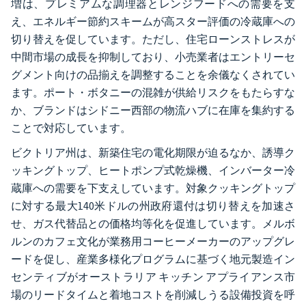
増は、プレミアムな調理器とレンジフードへの需要を支
え、エネルギー節約スキームが高スター評価の冷蔵庫への
切り替えを促しています。ただし、住宅ローンストレスが
中間市場の成長を抑制しており、小売業者はエントリーセ
グメント向けの品揃えを調整することを余儀なくされてい
ます。ポート・ボタニーの混雑が供給リスクをもたらすな
か、ブランドはシドニー西部の物流ハブに在庫を集約する
ことで対応しています。
ビクトリア州は、新築住宅の電化期限が迫るなか、誘導ク
ッキングトップ、ヒートポンプ式乾燥機、インバーター冷
蔵庫への需要を下支えしています。対象クッキングトップ
に対する最大140米ドルの州政府還付は切り替えを加速さ
せ、ガス代替品との価格均等化を促進しています。メルボ
ルンのカフェ文化が業務用コーヒーメーカーのアップグレ
ードを促し、産業多様化プログラムに基づく地元製造イン
センティブがオーストラリア キッチン アプライアンス市
場のリードタイムと着地コストを削減しうる設備投資を呼