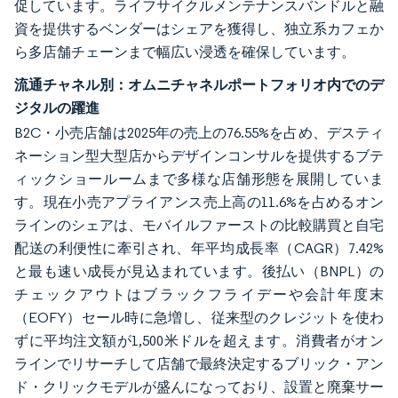
促しています。ライフサイクルメンテナンスバンドルと融
資を提供するベンダーはシェアを獲得し、独立系カフェか
ら多店舗チェーンまで幅広い浸透を確保しています。
流通チャネル別：オムニチャネルポートフォリオ内でのデ
ジタルの躍進
B2C・小売店舗は2025年の売上の76.55%を占め、デスティ
ネーション型大型店からデザインコンサルを提供するブテ
ィックショールームまで多様な店舗形態を展開していま
す。現在小売アプライアンス売上高の11.6%を占めるオン
ラインのシェアは、モバイルファーストの比較購買と自宅
配送の利便性に牽引され、年平均成長率（CAGR）7.42%
と最も速い成長が見込まれています。後払い（BNPL）の
チェックアウトはブラックフライデーや会計年度末
（EOFY）セール時に急増し、従来型のクレジットを使わ
ずに平均注文額が1,500米ドルを超えます。消費者がオン
ラインでリサーチして店舗で最終決定するブリック・アン
ド・クリックモデルが盛んになっており、設置と廃棄サー