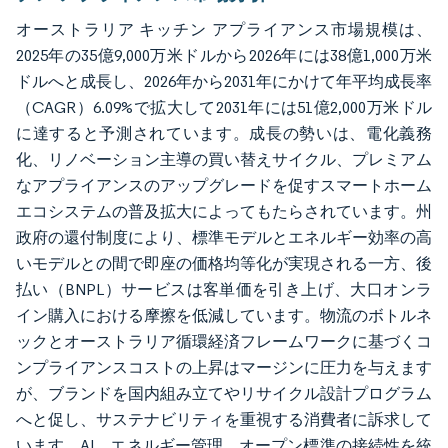
オーストラリア キッチン アプライアンス市場規模は、
2025年の35億9,000万米ドルから2026年には38億1,000万米
ドルへと成長し、2026年から2031年にかけて年平均成長率
（CAGR）6.09%で拡大して2031年には51億2,000万米ドル
に達すると予測されています。成長の勢いは、電化義務
化、リノベーション主導の買い替えサイクル、プレミアム
なアプライアンスのアップグレードを促すスマートホーム
エコシステムの普及拡大によってもたらされています。州
政府の還付制度により、標準モデルとエネルギー効率の高
いモデルとの間で即座の価格均等化が実現される一方、後
払い（BNPL）サービスは客単価を引き上げ、大口オンラ
イン購入における摩擦を低減しています。物流のボトルネ
ックとオーストラリア循環経済フレームワークに基づくコ
ンプライアンスコストの上昇はマージンに圧力を与えます
が、ブランドを国内組み立てやリサイクル設計プログラム
へと促し、サステナビリティを重視する消費者に訴求して
います。AI、エネルギー管理、オープン標準の接続性を統