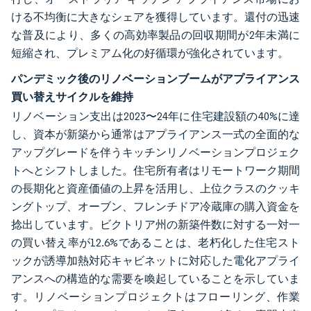
ける不均衡に大きなシェアを獲得しています。還付の迅速
な普及により、多くの高効率製品の回収期間が2年未満に
短縮され、プレミアム化の好循環が強化されています。
パンデミック後のリノベーションブームがアプライアンス
買い替えサイクルを維持
リノベーション支出は2023〜24年に住宅建設額の40%に達
し、資本が新築から通常はアプライアンス一式の全面的な
アップグレードを伴うキッチンリノベーションプロジェク
トへとシフトしました。住宅所有者はリモートワーク期間
の長期化と資産価値の上昇を活用し、上位クラスのクッキ
ングトップ、オーブン、フレンチドア冷蔵庫の購入資金を
捻出しています。ビクトリア州の新築件数に対する一対一
の買い替え率が12.6%であることは、老朽化した住宅スト
ックが誘導加熱対応キャビネットに対応した電化アプライ
アンスへの構造的な需要を喚起していることを示していま
す。リノベーションプロジェクトはフローリング、作業