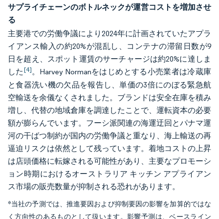
サプライチェーンのボトルネックが運営コストを増加させ
る
主要港での労働争議により2024年に計画されていたアプラ
イアンス輸入の約20%が混乱し、コンテナの滞留日数が9
日を超え、スポット運賃のサーチャージは約20%に達しま
[4]
した
。Harvey Normanをはじめとする小売業者は冷蔵庫
と食器洗い機の欠品を報告し、単価の3倍にのぼる緊急航
空輸送を余儀なくされました。ブランドは安全在庫を積み
増し、代替の地域倉庫を調達したことで、運転資本の必要
額が膨らんでいます。フーシ派関連の海運迂回とパナマ運
河の干ばつ制約が国内の労働争議と重なり、海上輸送の再
逼迫リスクは依然として残っています。着地コストの上昇
は店頭価格に転嫁される可能性があり、主要なプロモーシ
ョン時期におけるオーストラリア キッチン アプライアン
ス市場の販売数量が抑制される恐れがあります。
*当社の予測では、推進要因および抑制要因の影響を加算的ではな
く方向性のあるものとして扱います。影響予測は、ベースライン