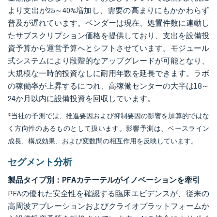
より支出が25～40%増加し、需要の高まりにもかかわらず
普及が遅れています。ベンダーは現在、処置件数に連動し
たサブスクリプション価格を提供しており、支出を設備投
資予算から運営予算へとシフトさせています。モジュール
式システムにより段階的なアップグレードが可能となり、
大規模な一時的投資なしに耐用年数を延長できます。ラボ
の稼働率が上昇するにつれ、高稼働センターの大半は18～
24か月以内に設備投資を回収しています。
*当社の予測では、推進要因および抑制要因の影響を加算的ではな
く方向性のあるものとして扱います。影響予測は、ベースライン
成長、構成効果、および変数間の相互作用を反映しています。
セグメント分析
製品タイプ別：PFAカテーテルがイノベーションを牽引
PFAの優れた安全性を確認する臨床エビデンスが、従来の
高周波アブレーションおよびクライオプラットフォームか