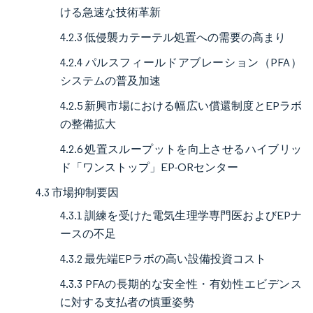
ける急速な技術革新
4.2.3 低侵襲カテーテル処置への需要の高まり
4.2.4 パルスフィールドアブレーション（PFA）
システムの普及加速
4.2.5 新興市場における幅広い償還制度とEPラボ
の整備拡大
4.2.6 処置スループットを向上させるハイブリッ
ド「ワンストップ」EP-ORセンター
4.3 市場抑制要因
4.3.1 訓練を受けた電気生理学専門医およびEPナ
ースの不足
4.3.2 最先端EPラボの高い設備投資コスト
4.3.3 PFAの長期的な安全性・有効性エビデンス
に対する支払者の慎重姿勢