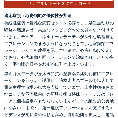
適応症別：心房細動の優位性が加速
持続性症例は複雑な病変セットを必要とし、処置当たりの
収益を増加させ、高度なマッピングへの投資を引き付けて
います。デュアルエネルギーカテーテルが深部心筋基質を
アブレーションできるようになったことで、心室頻拍アブ
レーションが二桁成長を示しています。心房粗動は安定し
ており、心房細動と同一セッションで治療されることが多
く、平均販売価格をわずかに引き上げています。
早期介入データが臨床医に抗不整脈薬の無効化前にアブレ
ーションを行うよう説得し、適格患者のプールを拡大して
電気生理学市場の拡大を支援しています。上室性頻拍およ
びニッチな不整脈向けの新興技術は特殊カテーテルのプレ
ミアム価格設定をもたらしていますが、その絶対的な貢献
は小さいままです。第一選択アブレーションを支持するエ
ビデンスが支払者の信頼を高め、適用範囲を拡大し、電気