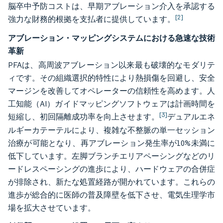
脳卒中予防コストは、早期アブレーション介入を承認する
[2]
強力な財務的根拠を支払者に提供しています。
アブレーション・マッピングシステムにおける急速な技術
革新
PFAは、高周波アブレーション以来最も破壊的なモダリテ
ィです。その組織選択的特性により熱損傷を回避し、安全
マージンを改善してオペレーターの信頼性を高めます。人
工知能（AI）ガイドマッピングソフトウェアは計画時間を
[3]
短縮し、初回隔離成功率を向上させます。
デュアルエネ
ルギーカテーテルにより、複雑な不整脈の単一セッション
治療が可能となり、再アブレーション発生率が10%未満に
低下しています。左脚ブランチエリアペーシングなどのリ
ードレスペーシングの進歩により、ハードウェアの合併症
が排除され、新たな処置経路が開かれています。これらの
進歩が総合的に医師の普及障壁を低下させ、電気生理学市
場を拡大させています。