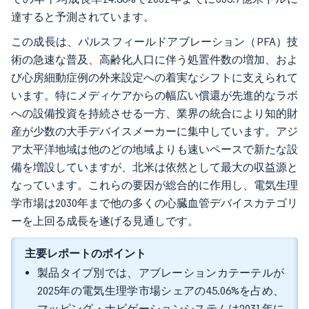
達すると予測されています。
この成長は、パルスフィールドアブレーション（PFA）技
術の急速な普及、高齢化人口に伴う処置件数の増加、およ
び心房細動症例の外来設定への着実なシフトに支えられて
います。特にメディケアからの幅広い償還が先進的なラボ
への設備投資を持続させる一方、業界の統合により知的財
産が少数の大手デバイスメーカーに集中しています。アジ
ア太平洋地域は他のどの地域よりも速いペースで新たな設
備を増設していますが、北米は依然として最大の収益源と
なっています。これらの要因が総合的に作用し、電気生理
学市場は2030年まで他の多くの心臓血管デバイスカテゴリ
ーを上回る成長を遂げる見通しです。
主要レポートのポイント
製品タイプ別では、アブレーションカテーテルが
2025年の電気生理学市場シェアの45.06%を占め、
マッピング・ナビゲーションシステムは2031年に