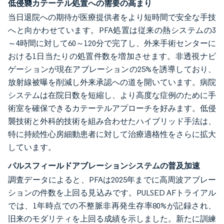
低侵襲カテーテル処置への需要の高まり
当日退院への期待が医療提供者をより短時間で安全な手技
へと向かわせています。PFA処置は従来の熱システムの3
～4時間に対して60～120分で完了し、外来手術センターに
おける1日当たりの処置件数を増加させます。非透視ナビ
ゲーションが現在アブレーションの25%を誘導しており、
放射線被曝を削減し外来承認への道を開いています。病院
システムは在院日数を短縮し、より高度な症例のために手
術室を確保できるカテーテルアプローチを好みます。低侵
襲技術と外科的技術を組み合わせたハイブリッド手法は、
特に持続性心房細動患者に対して治療適格性をさらに拡大
しています。
パルスフィールドアブレーションシステムの普及加速
調査データによると、PFAは2025年までに高周波アブレー
ションの件数を上回る見込みです。PULSED AFトライアル
では、1年時点での不整脈非再発生存率80%が記録され、
旧来のモダリティを上回る成績を示しました。新たに訓練