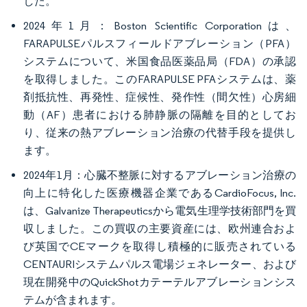
した。
2024年1月：Boston Scientific Corporationは、
FARAPULSEパルスフィールドアブレーション（PFA）
システムについて、米国食品医薬品局（FDA）の承認
を取得しました。このFARAPULSE PFAシステムは、薬
剤抵抗性、再発性、症候性、発作性（間欠性）心房細
動（AF）患者における肺静脈の隔離を目的としてお
り、従来の熱アブレーション治療の代替手段を提供し
ます。
2024年1月：心臓不整脈に対するアブレーション治療の
向上に特化した医療機器企業であるCardioFocus, Inc.
は、Galvanize Therapeuticsから電気生理学技術部門を買
収しました。この買収の主要資産には、欧州連合およ
び英国でCEマークを取得し積極的に販売されている
CENTAURIシステムパルス電場ジェネレーター、および
現在開発中のQuickShotカテーテルアブレーションシス
テムが含まれます。