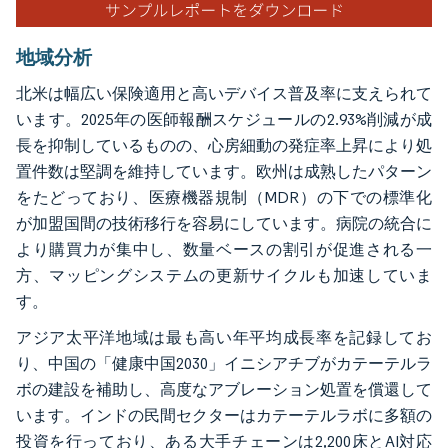
地域分析
北米は幅広い保険適用と高いデバイス普及率に支えられて
います。2025年の医師報酬スケジュールの2.93%削減が成
長を抑制しているものの、心房細動の発症率上昇により処
置件数は堅調を維持しています。欧州は成熟したパターン
をたどっており、医療機器規制（MDR）の下での標準化
が加盟国間の技術移行を容易にしています。病院の統合に
より購買力が集中し、数量ベースの割引が促進される一
方、マッピングシステムの更新サイクルも加速していま
す。
アジア太平洋地域は最も高い年平均成長率を記録してお
り、中国の「健康中国2030」イニシアチブがカテーテルラ
ボの建設を補助し、高度なアブレーション処置を償還して
います。インドの民間セクターはカテーテルラボに多額の
投資を行っており、ある大手チェーンは2,200床とAI対応