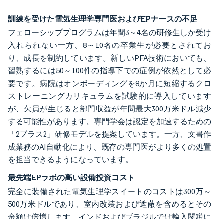
訓練を受けた電気生理学専門医およびEPナースの不足
フェローシッププログラムは年間3～4名の研修生しか受け
入れられない一方、8～10名の卒業生が必要とされてお
り、成長を制約しています。新しいPFA技術においても、
習熟するには50～100件の指導下での症例が依然として必
要です。病院はオンボーディングを8か月に短縮するクロ
ストレーニングカリキュラムを試験的に導入しています
が、欠員が生じると部門収益が年間最大300万米ドル減少
する可能性があります。専門学会は認定を加速するための
「2プラス2」研修モデルを提案しています。一方、文書作
成業務のAI自動化により、既存の専門医がより多くの処置
を担当できるようになっています。
最先端EPラボの高い設備投資コスト
完全に装備された電気生理学スイートのコストは300万～
500万米ドルであり、室内改装および遮蔽を含めるとその
金額は倍増します。インドおよびブラジルでは輸入関税に