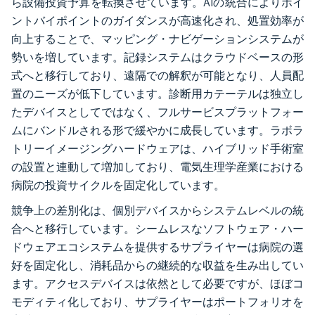
ら設備投資予算を転換させています。AIの統合によりポイ
ントバイポイントのガイダンスが高速化され、処置効率が
向上することで、マッピング・ナビゲーションシステムが
勢いを増しています。記録システムはクラウドベースの形
式へと移行しており、遠隔での解釈が可能となり、人員配
置のニーズが低下しています。診断用カテーテルは独立し
たデバイスとしてではなく、フルサービスプラットフォー
ムにバンドルされる形で緩やかに成長しています。ラボラ
トリーイメージングハードウェアは、ハイブリッド手術室
の設置と連動して増加しており、電気生理学産業における
病院の投資サイクルを固定化しています。
競争上の差別化は、個別デバイスからシステムレベルの統
合へと移行しています。シームレスなソフトウェア・ハー
ドウェアエコシステムを提供するサプライヤーは病院の選
好を固定化し、消耗品からの継続的な収益を生み出してい
ます。アクセスデバイスは依然として必要ですが、ほぼコ
モディティ化しており、サプライヤーはポートフォリオを