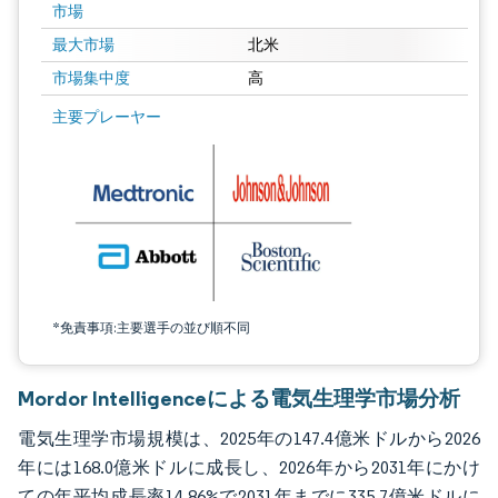
市場
最大市場
北米
市場集中度
高
画像 © Mordor Intelligence。再利用にはCC BY 4.0の表示が必要です。
主要プレーヤー
*免責事項:主要選手の並び順不同
Mordor Intelligenceによる電気生理学市場分析
電気生理学市場規模は、2025年の147.4億米ドルから2026
年には168.0億米ドルに成長し、2026年から2031年にかけ
ての年平均成長率14.86%で2031年までに335.7億米ドルに