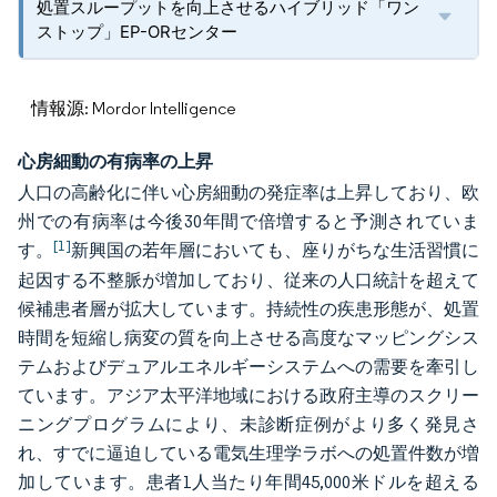
処置スループットを向上させるハイブリッド「ワン
ストップ」EP-ORセンター
情報源: Mordor Intelligence
心房細動の有病率の上昇
人口の高齢化に伴い心房細動の発症率は上昇しており、欧
州での有病率は今後30年間で倍増すると予測されていま
[1]
す。
新興国の若年層においても、座りがちな生活習慣に
起因する不整脈が増加しており、従来の人口統計を超えて
候補患者層が拡大しています。持続性の疾患形態が、処置
時間を短縮し病変の質を向上させる高度なマッピングシス
テムおよびデュアルエネルギーシステムへの需要を牽引し
ています。アジア太平洋地域における政府主導のスクリー
ニングプログラムにより、未診断症例がより多く発見さ
れ、すでに逼迫している電気生理学ラボへの処置件数が増
加しています。患者1人当たり年間45,000米ドルを超える