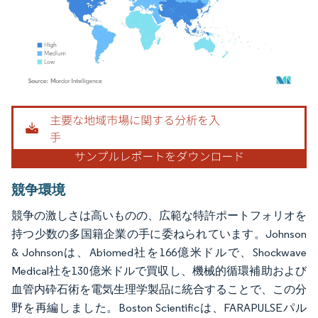
画像 © Mordor Intelligence。再利用にはCC BY 4.0の表示が必要です。
競争環境
競争の激しさは高いものの、広範な特許ポートフォリオを
持つ少数の多国籍企業の手に委ねられています。Johnson
& Johnsonは、Abiomed社を166億米ドルで、Shockwave
Medical社を130億米ドルで買収し、機械的循環補助および
血管内砕石術を電気生理学製品に統合することで、この分
野を再編しました。Boston Scientificは、FARAPULSEパル