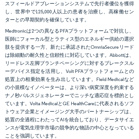
スフィールドアブレーションシステムで先行者優位を獲得
し、世界中で125,000人以上の患者を治療し、高稼働セン
ターとの早期契約を確保しています。
Medtronicは2つの異なるPFAプラットフォームで対抗し、
医師にフォーカル型とラティス型のエネルギー供給の選択
肢を提供する一方、新たに承認されたOmniaSecureリード
は除細動の耐久性と信頼性に対応しています。Abbottは、
リードレス左脚ブランチペーシングに対するブレークスル
ーデバイス指定を活用し、Volt PFAプラットフォームとの
処置上の相乗効果を生み出しています。Field Medicalなど
の小規模なイノベーターは、より深い病変深度を約束する
ナノ秒パルスジェネレーターでニッチな適応症を標的とし
ています。Volta MedicalとGE HealthCareに代表されるソフ
トウェア企業とイメージング大手のパートナーシップは、
処置の全過程にわたってAIを統合しており、データサイエ
ンスが電気生理学市場の競争的な物語の中心となっている
ことを強調しています。