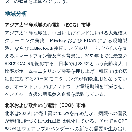
ターの収益を上回るでしょう。
地域分析
アジア太平洋地域の心電計（ECG）市場
アジア太平洋地域は、中国およびインドにおける大規模ス
クリーニング義務、Mindray および EDAN による現地製
造、ならびにBluetooth接続シングルリードデバイスを支
えるスマートフォン普及率を背景に、2031年までに最速の
8.81% CAGRを記録する。日本では28.4%という高齢者人口
比率がホームモニタリング需要を押し上げ、韓国では心房
細動に対する30日間モニタリングが保険適用となってい
る。オーストラリアはソフトウェア承認期間を半減させ、
ベンチャー支援の新規参入企業を誘致している。
北米および欧州の心電計（ECG）市場
北米は2025年に売上高の45.3%を占めたが、病院への普及
が飽和に近づくにつれ成長は鈍化している。それでもCPT
93264はウェアラブルベンダーへの新たな需要を生み出し