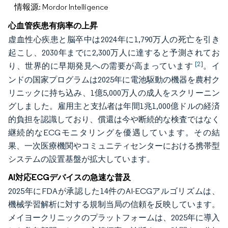
情報源: Mordor Intelligence
心血管疾患有病率の上昇
虚血性心疾患と脳卒中は2024年に1,790万人の死亡を引き
起こし、2030年までに2,300万人に達すると予測されてお
[2]
り、世界的に早期発見への需要が高まっています
。イ
ンドの国家プログラムは2025年に電池駆動の機器を農村ク
リニックに持ち込み、1億5,000万人の成人をスクリーニン
グしました。雇用主と支払者は年間1兆1,000億ドルの経済
的負担を認識しており、償還は今や断続的な検査ではなく
継続的なECGモニタリングを優遇しています。その結
果、一次医療機関やコミュニティセンターにおける携帯型
システムの設置基盤が拡大しています。
AI対応ECGデバイスの急速な普及
2025年にFDAが承認した14件のAI-ECGアルゴリズムは、
機械学習解析に対する規制当局の信頼を反映しています。
メイヨークリニックのプラットフォームは、2025年に導入