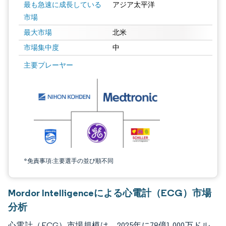
最も急速に成長している
アジア太平洋
市場
最大市場
北米
市場集中度
中
画像 © Mordor Intelligence。再利用にはCC BY 4.0の表示が必要です。
主要プレーヤー
*免責事項:主要選手の並び順不同
Mordor Intelligenceによる心電計（ECG）市場
分析
心電計（ECG）市場規模は、2025年に78億1,000万ドル、