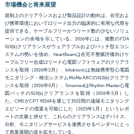
市場機会と将来展望
規制上のクリアランスおよび製品設計の動向は、在宅およ
び携帯環境において12リード出力の臨床的に有用な代替を
提供できる、ケーブルフリーかつリード数の少ないソリュ
ーションの余地を示している。2026年には、複数のFDA
510(k)クリアランスがウェアラブルおよびパッチ型エコシ
ステムの勢いを強め、HeartBeamは在宅不整脈評価向けケ
ーブルフリー合成12リード心電図ソフトウェアのクリアラ
ンスを取得（2026年2月）、Infobionicは無線携帯型心電図
モニタリング・検出システムMoMe ARCの510(k)クリアラ
ンスを取得（2026年5月）、SmwmedはRhythm Master心電
図パッチの510(k)クリアランスを取得（2026年5月）し
た。CMSがCPT 93264を通じて30日間の遠隔モニタリング
エピソードの償還を可能にした（2025年1月）というレポ
ートの文脈と併せて、これらのクリアランスはデバイス、
分析、モニタリングサービスを連携させるベンダーにとっ
て商業展開の道を拡大している。