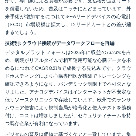
かり、専門家による装着が必要です。支払者が追加リード
を償還しないため、普及はニッチにとどまっています。外
来手術が増加するにつれて3〜6リードデバイスの心電計
（ECG）市場規模は拡大し、12リードカートとの差が縮
まるでしょう。
技術別:
クラウド接続がデータワークフローを再編
デジタルプラットフォームは2025年に収益の73.23%を占
め、病院がリアルタイムで相互運用可能な心臓データを求
めるにつれてCAGR 8.21%で成長する見込みです。クラウ
ドホスティングにより心臓専門医が遠隔でトレーシングを
確認できるようになり、パンデミック制限下で不可欠とな
りました。アナログデバイスはインターネットが不安定な
低リソースクリニックで存続しています。欧州でのランサ
ムウェア侵害により規制当局が暗号化と侵入テストを義務
付け、コストは増加しましたが、セキュリティチームを持
つ既存企業が有利になっています。
デジタルの普及は価値に基づくケアと一致しています。集