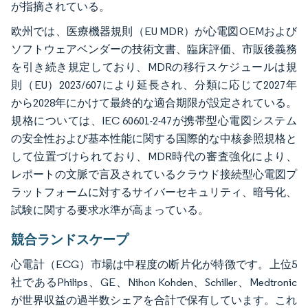
が指摘されている。
欧州では、医療機器規則（EU MDR）が心電図OEMおよび
ソフトウェアベンダーの技術文書、臨床評価、市販後義務
を引き続き規定しており、MDRの移行スケジュールは規
則（EU）2023/607により延長され、分類に応じて2027年
から2028年にかけて最終的な適合期限が設定されている。
規格については、IEC 60601-2-47が携帯型心電図システム
の安全性および基本性能に関する国際的な中核参照規格と
して位置づけられており、MDR時代の審査強化により、
レポートの文脈で言及されているクラウド接続型心電図プ
ラットフォームに対するサイバーセキュリティ、暗号化、
試験に関する要求水準が高まっている。
競合ランドスケープ
心電計（ECG）市場は中程度の断片化が特徴です。上位5
社であるPhilips、GE、Nihon Kohden、Schiller、Medtronic
が世界収益の過半数シェアを合計で保有しています。これ