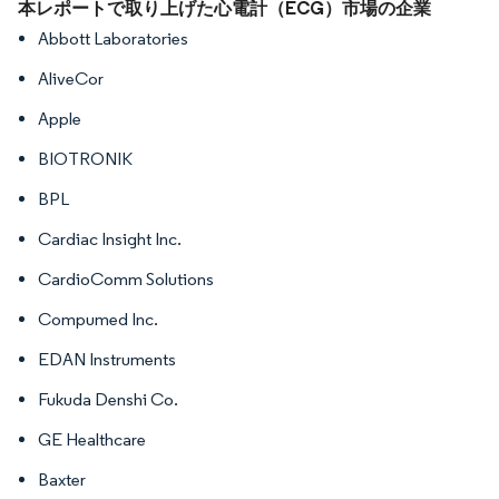
画像 © Mordor Intelligence。再利用にはCC BY 4.0の表示が必要です。
本レポートで取り上げた心電計（ECG）市場の企業
Abbott Laboratories
AliveCor
Apple
BIOTRONIK
BPL
Cardiac Insight Inc.
CardioComm Solutions
Compumed Inc.
EDAN Instruments
Fukuda Denshi Co.
GE Healthcare
Baxter