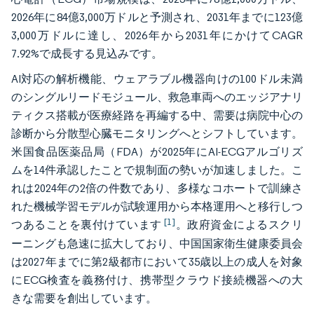
2026年に84億3,000万ドルと予測され、2031年までに123億
3,000万ドルに達し、2026年から2031年にかけてCAGR
7.92%で成長する見込みです。
AI対応の解析機能、ウェアラブル機器向けの100ドル未満
のシングルリードモジュール、救急車両へのエッジアナリ
ティクス搭載が医療経路を再編する中、需要は病院中心の
診断から分散型心臓モニタリングへとシフトしています。
米国食品医薬品局（FDA）が2025年にAI-ECGアルゴリズ
ムを14件承認したことで規制面の勢いが加速しました。こ
れは2024年の2倍の件数であり、多様なコホートで訓練さ
れた機械学習モデルが試験運用から本格運用へと移行しつ
[1]
つあることを裏付けています
。政府資金によるスクリ
ーニングも急速に拡大しており、中国国家衛生健康委員会
は2027年までに第2級都市において35歳以上の成人を対象
にECG検査を義務付け、携帯型クラウド接続機器への大
きな需要を創出しています。