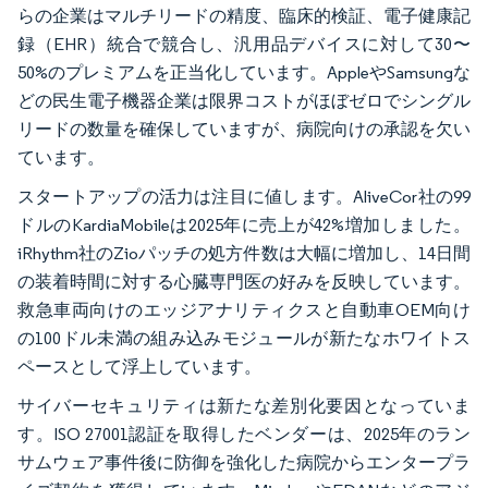
らの企業はマルチリードの精度、臨床的検証、電子健康記
録（EHR）統合で競合し、汎用品デバイスに対して30〜
50%のプレミアムを正当化しています。AppleやSamsungな
どの民生電子機器企業は限界コストがほぼゼロでシングル
リードの数量を確保していますが、病院向けの承認を欠い
ています。
スタートアップの活力は注目に値します。AliveCor社の99
ドルのKardiaMobileは2025年に売上が42%増加しました。
iRhythm社のZioパッチの処方件数は大幅に増加し、14日間
の装着時間に対する心臓専門医の好みを反映しています。
救急車両向けのエッジアナリティクスと自動車OEM向け
の100ドル未満の組み込みモジュールが新たなホワイトス
ペースとして浮上しています。
サイバーセキュリティは新たな差別化要因となっていま
す。ISO 27001認証を取得したベンダーは、2025年のラン
サムウェア事件後に防御を強化した病院からエンタープラ