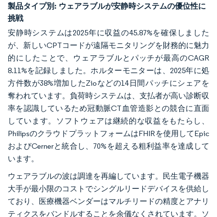
製品タイプ別:
ウェアラブルが安静時システムの優位性に
挑戦
安静時システムは2025年に収益の45.87%を確保しました
が、新しいCPTコードが遠隔モニタリングを財務的に魅力
的にしたことで、ウェアラブルとパッチが最高のCAGR
8.11%を記録しました。ホルターモニターは、2025年に処
方件数が38%増加したZioなどの14日間パッチにシェアを
奪われています。負荷時システムは、支払者が高い診断収
率を認識しているため冠動脈CT血管造影との競合に直面
しています。ソフトウェアは継続的な収益をもたらし、
PhilipsのクラウドプラットフォームはFHIRを使用してEpic
およびCernerと統合し、70%を超える粗利益率を達成して
います。
ウェアラブルの波は調達を再編しています。民生電子機器
大手が最小限のコストでシングルリードデバイスを供給し
ており、医療機器ベンダーはマルチリードの精度とアナリ
ティクスをバンドルすることを余儀なくされています。ソ