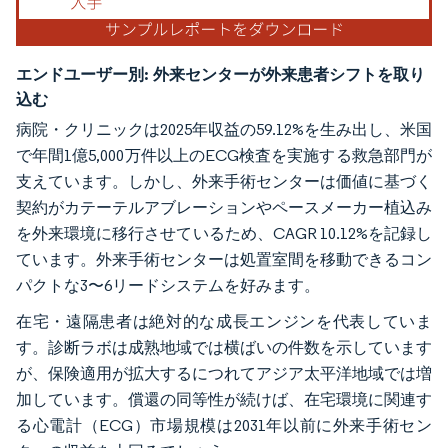
エンドユーザー別:
外来センターが外来患者シフトを取り
込む
病院・クリニックは2025年収益の59.12%を生み出し、米国
で年間1億5,000万件以上のECG検査を実施する救急部門が
支えています。しかし、外来手術センターは価値に基づく
契約がカテーテルアブレーションやペースメーカー植込み
を外来環境に移行させているため、CAGR 10.12%を記録し
ています。外来手術センターは処置室間を移動できるコン
パクトな3〜6リードシステムを好みます。
在宅・遠隔患者は絶対的な成長エンジンを代表していま
す。診断ラボは成熟地域では横ばいの件数を示しています
が、保険適用が拡大するにつれてアジア太平洋地域では増
加しています。償還の同等性が続けば、在宅環境に関連す
る心電計（ECG）市場規模は2031年以前に外来手術セン