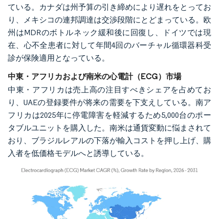
ている。カナダは州予算の引き締めにより遅れをとってお
り、メキシコの連邦調達は交渉段階にとどまっている。欧
州はMDRのボトルネック緩和後に回復し、ドイツでは現
在、心不全患者に対して年間4回のバーチャル循環器科受
診が保険適用となっている。
中東・アフリカおよび南米の心電計（ECG）市場
中東・アフリカは売上高の注目すべきシェアを占めてお
り、UAEの登録要件が将来の需要を下支えしている。南ア
フリカは2025年に停電障害を軽減するため5,000台のポー
タブルユニットを購入した。南米は通貨変動に悩まされて
おり、ブラジルレアルの下落が輸入コストを押し上げ、購
入者を低価格モデルへと誘導している。