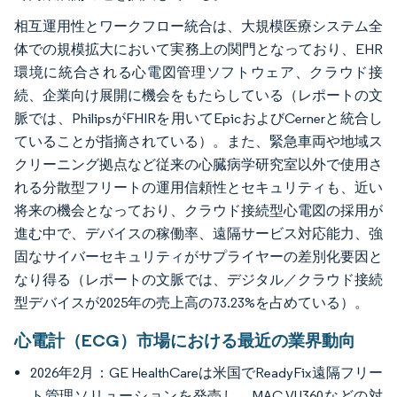
相互運用性とワークフロー統合は、大規模医療システム全
体での規模拡大において実務上の関門となっており、EHR
環境に統合される心電図管理ソフトウェア、クラウド接
続、企業向け展開に機会をもたらしている（レポートの文
脈では、PhilipsがFHIRを用いてEpicおよびCernerと統合し
ていることが指摘されている）。また、緊急車両や地域ス
クリーニング拠点など従来の心臓病学研究室以外で使用さ
れる分散型フリートの運用信頼性とセキュリティも、近い
将来の機会となっており、クラウド接続型心電図の採用が
進む中で、デバイスの稼働率、遠隔サービス対応能力、強
固なサイバーセキュリティがサプライヤーの差別化要因と
なり得る（レポートの文脈では、デジタル／クラウド接続
型デバイスが2025年の売上高の73.23%を占めている）。
心電計（ECG）市場における最近の業界動向
2026年2月：GE HealthCareは米国でReadyFix遠隔フリー
ト管理ソリューションを発売し、MAC VU360などの対