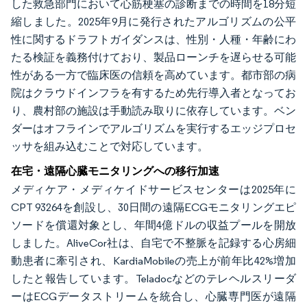
した救急部門において心筋梗塞の診断までの時間を18分短
縮しました。2025年9月に発行されたアルゴリズムの公平
性に関するドラフトガイダンスは、性別・人種・年齢にわ
たる検証を義務付けており、製品ローンチを遅らせる可能
性がある一方で臨床医の信頼を高めています。都市部の病
院はクラウドインフラを有するため先行導入者となってお
り、農村部の施設は手動読み取りに依存しています。ベン
ダーはオフラインでアルゴリズムを実行するエッジプロセ
ッサを組み込むことで対応しています。
在宅・遠隔心臓モニタリングへの移行加速
メディケア・メディケイドサービスセンターは2025年に
CPT 93264を創設し、30日間の遠隔ECGモニタリングエピ
ソードを償還対象とし、年間4億ドルの収益プールを開放
しました。AliveCor社は、自宅で不整脈を記録する心房細
動患者に牽引され、KardiaMobileの売上が前年比42%増加
したと報告しています。Teladocなどのテレヘルスリーダ
ーはECGデータストリームを統合し、心臓専門医が遠隔