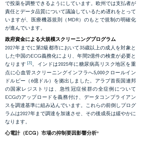
で投薬を調整できるようにしています。欧州では支払者が
責任とデータ品質について議論しているため遅れをとって
いますが、医療機器規則（MDR）のもとで規制の明確化
が進んでいます。
政府資金による大規模スクリーニングプログラム
2027年までに第2級都市において35歳以上の成人を対象と
した中国のECG義務化により、年間2億件の検査が必要と
[3]
なります
。インドは2025年に糖尿病高リスク地区を重
点に心血管スクリーニングインフラへ5,000クロールイン
ドルピー（6億ドル）を拠出しました。アラブ首長国連邦
の国家レジストリは、急性冠症候群の全症例について
ECGのアップロードを義務付け、データコンプライアン
スを調達基準に組み込んでいます。これらの前倒しプログ
ラムは2027年まで調達を加速させ、その後成長は緩やかに
なります。
心電計（ECG）市場の抑制要因影響分析
*