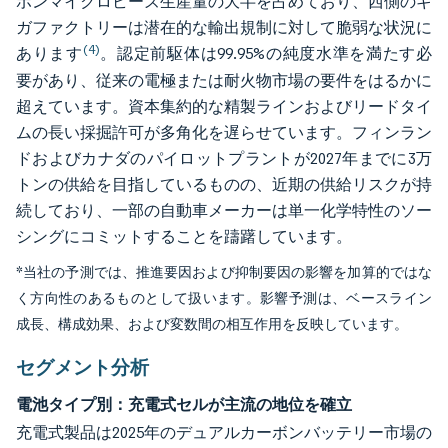
ボンマイクロビーズ生産量の大半を占めており、西側のギ
ガファクトリーは潜在的な輸出規制に対して脆弱な状況に
(4)
あります
。認定前駆体は99.95%の純度水準を満たす必
要があり、従来の電極または耐火物市場の要件をはるかに
超えています。資本集約的な精製ラインおよびリードタイ
ムの長い採掘許可が多角化を遅らせています。フィンラン
ドおよびカナダのパイロットプラントが2027年までに3万
トンの供給を目指しているものの、近期の供給リスクが持
続しており、一部の自動車メーカーは単一化学特性のソー
シングにコミットすることを躊躇しています。
*当社の予測では、推進要因および抑制要因の影響を加算的ではな
く方向性のあるものとして扱います。影響予測は、ベースライン
成長、構成効果、および変数間の相互作用を反映しています。
セグメント分析
電池タイプ別：充電式セルが主流の地位を確立
充電式製品は2025年のデュアルカーボンバッテリー市場の