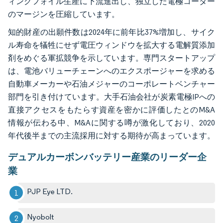
ィングフォイル生産に下流進出し、独立した電極コーター
のマージンを圧縮しています。
知的財産の出願件数は2024年に前年比37%増加し、サイク
ル寿命を犠牲にせず電圧ウィンドウを拡大する電解質添加
剤をめぐる軍拡競争を示しています。専門スタートアップ
は、電池バリューチェーンへのエクスポージャーを求める
自動車メーカーや石油メジャーのコーポレートベンチャー
部門を引き付けています。大手石油会社が炭素電極IPへの
直接アクセスをもたらす資産を密かに評価したとのM&A
情報が伝わる中、M&Aに関する噂が激化しており、2020
年代後半までの主流採用に対する期待が高まっています。
デュアルカーボンバッテリー産業のリーダー企
業
PJP Eye LTD.
Nyobolt