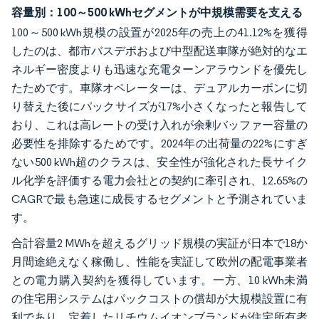
容量別：100～500 kWhセグメントが中規模需要を支える
100～500 kWh規模の設置が2025年の売上の41.12%を獲得
したのは、都市バスデポおよび中型配送車隊が絶対的なエ
ネルギー密度よりも迅速な充電ターンアラウンドを優先し
たためです。車隊オペレーターは、デュアルカーボンに切
り替えた後にパックサイズが17%小さくなったと報告して
おり、これは高レートの受け入れが余剰バッファー容量の
必要性を排除するためです。2024年の出荷量の22%にすぎ
ない500 kWh超のクラスは、安全性が強化された長サイク
ル化学を評価する電力会社との契約に牽引され、12.65%の
CAGRで最も急速に成長するセグメントと予測されていま
す。
合計容量2 MWhを超えるグリッド規模の実証が日本で18か
月間途絶えなく稼働し、性能を実証して欧州の配電事業者
との電力購入契約を獲得しています。一方、10 kWh未満
の住宅用システムはパックコストの償却が大規模設置に有
利であり、定着したリチウムイオンブランドが住宅所有者