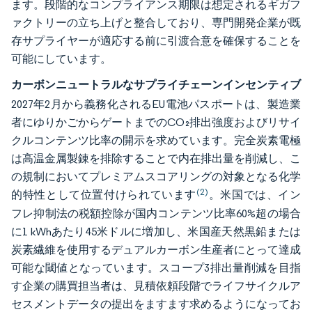
ます。段階的なコンプライアンス期限は想定されるギガフ
ァクトリーの立ち上げと整合しており、専門開発企業が既
存サプライヤーが適応する前に引渡合意を確保することを
可能にしています。
カーボンニュートラルなサプライチェーンインセンティブ
2027年2月から義務化されるEU電池パスポートは、製造業
者にゆりかごからゲートまでのCO₂排出強度およびリサイ
クルコンテンツ比率の開示を求めています。完全炭素電極
は高温金属製錬を排除することで内在排出量を削減し、こ
の規制においてプレミアムスコアリングの対象となる化学
(2)
的特性として位置付けられています
。米国では、イン
フレ抑制法の税額控除が国内コンテンツ比率60%超の場合
に1 kWhあたり45米ドルに増加し、米国産天然黒鉛または
炭素繊維を使用するデュアルカーボン生産者にとって達成
可能な閾値となっています。スコープ3排出量削減を目指
す企業の購買担当者は、見積依頼段階でライフサイクルア
セスメントデータの提出をますます求めるようになってお