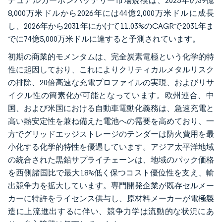
デュアルカーボンバッテリー市場規模は、2025年の39億
8,000万米ドルから2026年には44億2,000万米ドルに成長
し、2026年から2031年にかけて11.03%のCAGRで2031年ま
でに74億5,000万米ドルに達すると予測されています。
初期の商業的モメンタムは、完全炭素電極という化学的特
性に起因しており、これによりクリティカルメタルリスク
の排除、20倍高速な充電プロファイルの実現、およびリサ
イクル性の簡素化が可能となっています。欧州連合、中
国、および米国における自動車電動化義務は、急速充電と
高い熱安定性を兼ね備えた電池への需要を高めており、一
方でグリッドエッジストレージのテンダーは防火費用を最
小化する化学的特性を優遇しています。アジア太平洋地域
の統合された黒鉛サプライチェーンは、地域のパック価格
を西側諸国比で最大18%低く保つコスト優位性を支え、輸
出競争力を拡大しています。専門開発企業が既存セルメー
カーに特許をライセンス供与し、原材料メーカーが電極製
造に上流進出するに伴い、競争力学は流動的な状況にあ