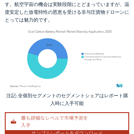
す。航空宇宙の機会は実験段階にとどまっていますが、温
度安定した放電特性の恩恵を受ける非与圧貨物ドローンに
とっては魅力的です。
注記: 全個別セグメントのセグメントシェアはレポート購
画像 © Mordor Intelligence。再利用にはCC BY 4.0の表示が必要です。
入時に入手可能