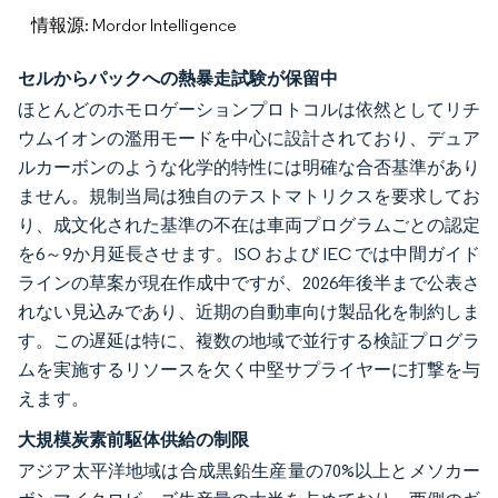
情報源: Mordor Intelligence
セルからパックへの熱暴走試験が保留中
ほとんどのホモロゲーションプロトコルは依然としてリチ
ウムイオンの濫用モードを中心に設計されており、デュア
ルカーボンのような化学的特性には明確な合否基準があり
ません。規制当局は独自のテストマトリクスを要求してお
り、成文化された基準の不在は車両プログラムごとの認定
を6～9か月延長させます。ISO および IEC では中間ガイド
ラインの草案が現在作成中ですが、2026年後半まで公表さ
れない見込みであり、近期の自動車向け製品化を制約しま
す。この遅延は特に、複数の地域で並行する検証プログラ
ムを実施するリソースを欠く中堅サプライヤーに打撃を与
えます。
大規模炭素前駆体供給の制限
アジア太平洋地域は合成黒鉛生産量の70%以上とメソカー