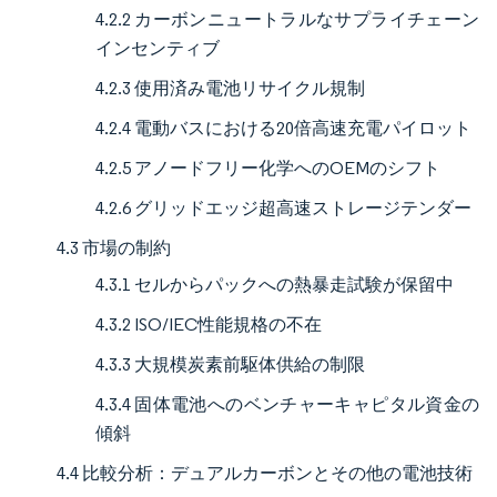
4.2.2 カーボンニュートラルなサプライチェーン
インセンティブ
4.2.3 使用済み電池リサイクル規制
4.2.4 電動バスにおける20倍高速充電パイロット
4.2.5 アノードフリー化学へのOEMのシフト
4.2.6 グリッドエッジ超高速ストレージテンダー
4.3 市場の制約
4.3.1 セルからパックへの熱暴走試験が保留中
4.3.2 ISO/IEC性能規格の不在
4.3.3 大規模炭素前駆体供給の制限
4.3.4 固体電池へのベンチャーキャピタル資金の
傾斜
4.4 比較分析：デュアルカーボンとその他の電池技術