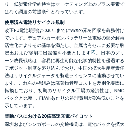
り、低炭素化学的特性はマーケティング上のプラス要素で
はなく調達の前提条件となっています。
使用済み電池リサイクル規制
改正EU電池規則は2030年までに95%の素材回収を義務付け
ています。デュアルカーボンバッテリーは電極の熱分解再
活性化によりその基準を満たし、金属含有セルに必要な酸
(3)
浸出および溶剤抽出設備を不要とします
。日本のグリ
ーン成長戦略は、容易に再生可能な化学的特性を優遇する
デポジット制度を盛り込んでおり、中国の拡大生産者責任
法はリサイクルクォータを製造ライセンスに連動させてい
ます。これらの枠組みは廃棄物管理コストを差別化要因に
転換しており、初期のリサイクル工場の経済性は、NMC
パックと比較してkWhあたりの処理費用が38%低いことを
示しています。
電動バスにおける20倍高速充電パイロット
深圳およびシンガポールの交通機関は、電池パックを拡大