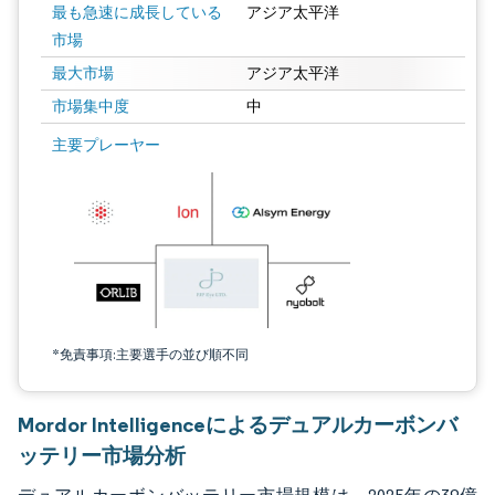
最も急速に成長している
アジア太平洋
市場
最大市場
アジア太平洋
市場集中度
中
画像 © Mordor Intelligence。再利用にはCC BY 4.0の表示が必要です。
主要プレーヤー
*免責事項:主要選手の並び順不同
Mordor Intelligenceによるデュアルカーボンバ
ッテリー市場分析