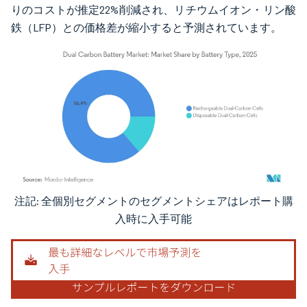
りのコストが推定22%削減され、リチウムイオン・リン酸
鉄（LFP）との価格差が縮小すると予測されています。
注記: 全個別セグメントのセグメントシェアはレポート購
画像 © Mordor Intelligence。再利用にはCC BY 4.0の表示が必要です。
入時に入手可能