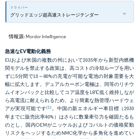
グリッドエッジ超高速ストレージテンダー
情報源: Mordor Intelligence
急速なEV電動化義務
EUおよび米国の複数の州において2035年から新型内燃機
関モデルを禁止する政策は、高コストの冷却ループを用い
ずに5分間で10～80%の充電が可能な電池の対象需要を大
幅に拡大します。デュアルカーボン電極は、同等のリチウ
ムイオンパックと比較してコア温度を18℃低く維持しなが
ら高電流に耐えられるため、より簡素な熱管理ハードウェ
(1)
アが実現可能です
。中国の新エネルギー車目標（2030
年までに販売比率40%）はさらに数量牽引力を確固たるも
のとし、国内OEMがニッケルおよびコバルトの価格変動
リスクをヘッジするためNMC化学から多角化を進めてい