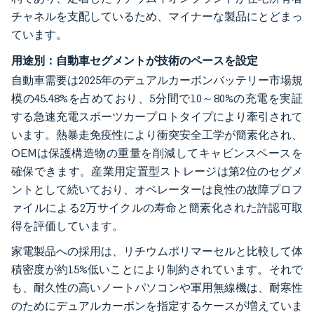
チャネルを支配しているため、マイナーな製品にとどまっ
ています。
用途別：自動車セグメントが技術のペースを設定
自動車需要は2025年のデュアルカーボンバッテリー市場規
模の45.48%を占めており、5分間で10～80%の充電を実証
する急速充電スポーツカープロトタイプにより牽引されて
います。熱暴走免疫性により衝突安全工学が簡素化され、
OEMは保護構造物の重量を削減してキャビンスペースを
確保できます。産業用定置型ストレージは第2位のセグメ
ントとして続いており、オペレーターは良性の故障プロフ
ァイルによる2万サイクルの寿命と簡素化された許認可取
得を評価しています。
家電製品への採用は、リチウムポリマーセルと比較して体
積密度が約15%低いことにより制約されています。それで
も、耐久性の高いノートパソコンや軍用無線機は、耐寒性
のためにデュアルカーボンを指定するケースが増えていま