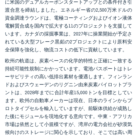
に米国のデュアルカーボンスタートアップとの条件付き引
渡合意を締結しました。エネルギー省の2,500万米ドルの
資金調達ラウンドは、電極コーティングおよびイオン液体
電解質合成を国内で拡大する11のプロジェクトを支援して
います。カナダの採掘事業は、2027年に操業開始が予定さ
れている大型フレーク黒鉛の2プロジェクトにより原料安
全保障を強化し、物流コストの低下に貢献しています。
欧州の軌道は、炭素ベースの化学的特性と正確に一致する
持続可能性規制にかかっています。電池パスポートはトレ
ーサビリティの高い低排出素材を優遇します。フィンラン
ドおよびスウェーデンのリグニン由来炭素パイロットプラ
ントは、2028年までに合計年産15,000トンを目標としてい
ます。欧州の自動車メーカーは現在、日本のラインからプ
ロトタイプセルを輸入していますが、前駆体供給が成熟し
た後にモジュールを現地化する意向です。中東・アフリカ
市場は依然として小規模ですが、湾岸の電力会社が砂漠気
候向けのストレージに関心を示しており、そこでは高い周