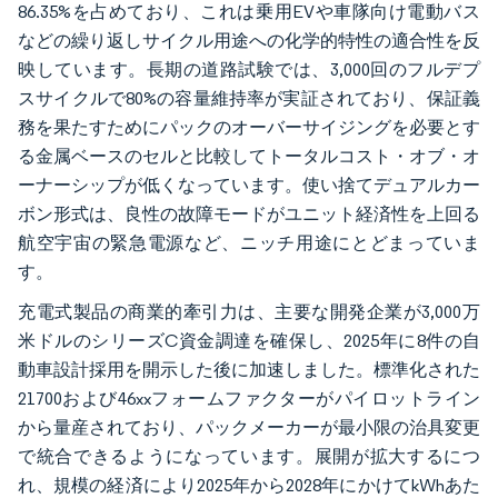
86.35%を占めており、これは乗用EVや車隊向け電動バス
などの繰り返しサイクル用途への化学的特性の適合性を反
映しています。長期の道路試験では、3,000回のフルデプ
スサイクルで80%の容量維持率が実証されており、保証義
務を果たすためにパックのオーバーサイジングを必要とす
る金属ベースのセルと比較してトータルコスト・オブ・オ
ーナーシップが低くなっています。使い捨てデュアルカー
ボン形式は、良性の故障モードがユニット経済性を上回る
航空宇宙の緊急電源など、ニッチ用途にとどまっていま
す。
充電式製品の商業的牽引力は、主要な開発企業が3,000万
米ドルのシリーズC資金調達を確保し、2025年に8件の自
動車設計採用を開示した後に加速しました。標準化された
21700および46xxフォームファクターがパイロットライン
から量産されており、パックメーカーが最小限の治具変更
で統合できるようになっています。展開が拡大するにつ
れ、規模の経済により2025年から2028年にかけてkWhあた