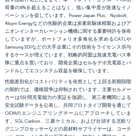
荷量の8%を超えることはなく、低い集中度が急速なイノ
ベーションを促しています。Power Japan Plus、Nyobolt、
Alsym Energyなどの先駆的企業は炭素前駆体精製およびア
ニオンインターカレーション機構に関する重要特許を保有
していますが、ポートフォリオ多角化を求めるCATLや
Samsung SDIなどの大手企業にその技術をライセンス供与
するケースが増えています。戦略的同盟は急速充電バス車
隊に重点を置いており、開発企業はセルをデポ充電器とバ
ンドルしてエコシステム収益を確保しています。
性能差別化がコストパリティを依然として上回る初期段階
の契約では、価格競争は抑制されています。主要セルメー
カーは5分間充電能力の実証を強調し、第三者機関による
安全試験データを公表し、共同プロトタイプ開発を通じて
OEMのエンジニアリングチームにアプローチしていま
す。SGL Carbon、三菱ケミカル、および台頭する北欧リ
グニンプロセッサーなどの原材料サプライヤーは、コーテ