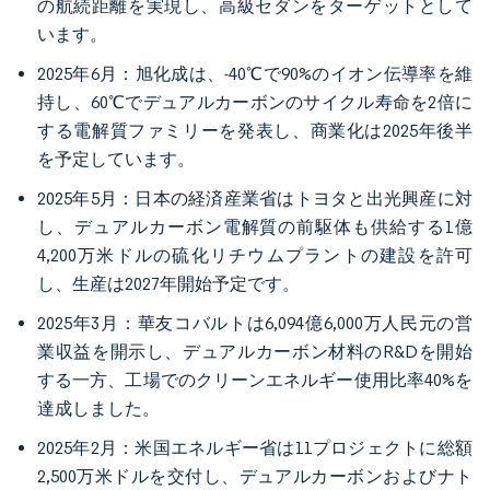
の航続距離を実現し、高級セダンをターゲットとして
います。
2025年6月：旭化成は、-40℃で90%のイオン伝導率を維
持し、60℃でデュアルカーボンのサイクル寿命を2倍に
する電解質ファミリーを発表し、商業化は2025年後半
を予定しています。
2025年5月：日本の経済産業省はトヨタと出光興産に対
し、デュアルカーボン電解質の前駆体も供給する1億
4,200万米ドルの硫化リチウムプラントの建設を許可
し、生産は2027年開始予定です。
2025年3月：華友コバルトは6,094億6,000万人民元の営
業収益を開示し、デュアルカーボン材料のR&Dを開始
する一方、工場でのクリーンエネルギー使用比率40%を
達成しました。
2025年2月：米国エネルギー省は11プロジェクトに総額
2,500万米ドルを交付し、デュアルカーボンおよびナト