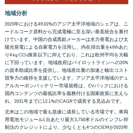
地域分析
2025年における49.02%のアジア太平洋地域のシェアは、ニ
ードルコーク原料から完成電極に至る深い垂直統合を裏付
けています。中国の合成黒鉛メーカーは水力発電および太
陽光発電による自家電力を活用し、内在排出量をkWhあた
り4 kg CO₂換算以下に抑えており、これは欧州平均を大幅
に下回っています。地域政府はパイロットラインへの20%
の資本助成比率を提供し、地域産出量の加速と輸出コスト
競争力の維持を支援しています。アジア太平洋地域のデュ
アルカーボンバッテリー市場規模は、EVパックにおける
国内コンテンツの最低比率を義務付ける国家政策に支えら
れ、2031年までに12.1%のCAGRで成長する見込みです。
北米はこの地域で最も急速に成長している市場です。車両
用電池モジュール1台あたり最大3,750米ドルのインフレ抑
制法のクレジットにより、少なくとも4つのOEMが2025年