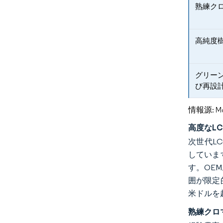
熟練ク
高純度
グリー
び再設
情報源: Mord
高度なL
次世代L
していま
す。OE
囲が限定
米ドルを
熟練クロ