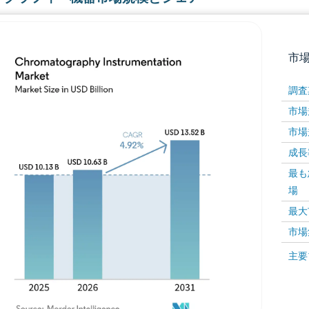
市
調査
市場規
市場規
成長率 
最も
場
画像 © Mordor Intelligence。再利用にはCC BY 4
最大
市場
画像 ©
主要