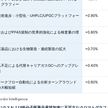
トグラフィー
術進歩：小型化・UHPLC/UPGCプラットフォー
+0.90%
全およびPFAS規制の世界的強化による検査量の増
+0.80%
医薬品における生物製造・連続製造の拡大
+0.70%
ム不足による代替キャリアガスGCへのアップグレ
+0.40%
進
載ワークフロー自動化による分析ターンアラウンド
+0.60%
の大幅短縮
or Intelligence
ジクスおよび低分子医薬品承認加速に不可欠なクロマトグラフ