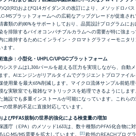
AのQ2(R2)およびQ14ガイダンスの改訂により、メソッド
LC-MSプラットフォームへの広範なアップグレードが促進されてい
請書類の約80%をサポートしており、品質設計プログラムに
染を排除するバイオコンパチブルカラムへの需要が特に強まっ
内に維持するためにインライン・クロマトグラフィーモニタリ
います。
術進歩：小型化・UHPLC/UPGCプラットフォーム
のシステムは1,300バールを超える圧力を実現しながら、自
ます。AIエンジンがリアルタイムでグラジエントプロファイ
媒使用量を最大65%削減します。マイクロ流体サンプル前処
模な実験室でも複雑なマトリックスを処理できるようにします
た施設でも多重インストールが可能になっています。これらの
ーの世界的不足に直接対応しています。
およびPFAS規制の世界的強化による検査量の増加
保護庁（EPA）のメソッド1633は、数十種類のPFAS化合物に
[2]
LC-MS/MS需要を拡大しています。
欧州のREACHプログ