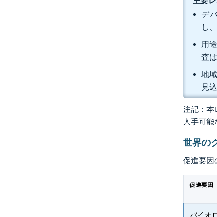
主要レ
デバ
し、
用途
査は
地域
見
注記：本レ
入手可能
世界の
促進要因
促進要因
バイオ