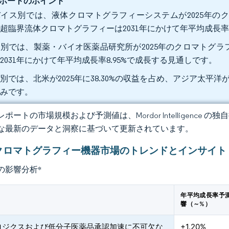
ポートのポイント
イス別では、液体クロマトグラフィーシステムが2025年のク
超臨界流体クロマトグラフィーは2031年にかけて年平均成長率8
別では、製薬・バイオ医薬品研究所が2025年のクロマトグラフ
2031年にかけて年平均成長率8.95%で成長する見通しです。
別では、北米が2025年に38.30%の収益を占め、アジア太平洋が
込みです。
ポートの市場規模および予測値は、Mordor Intelligence
な最新のデータと洞察に基づいて更新されています。
クロマトグラフィー機器市場のトレンドとインサイト
の影響分析
*
年平均成長率予
響（～%）
ロジクスおよび低分子医薬品承認加速に不可欠な
+1.20%