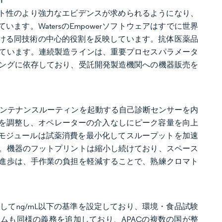
ロバスト性のより強力なエビデンスが求められるようになり、
ます。WatersのEmpowerソフトウェアはすでに世界
おける同技術の中心的役割を反映しています。抗体医薬品
ています。連続製造ラインは、重要プロセスパラメータ
ングに依存しており、受託開発製造機関への機器販売を
動メンテナンスルーティンを起動する自己診断センサーを内
ルを調整し、オペレーターの介入なしにピーク容量を向上
理モジュールは試薬消費を最小化してスループットを加速
。機器のフットプリントは縮小し続けており、スペース
進歩は、手作業の負担を軽減することで、熟練クロマト
対してng/mL以下の基準を設定しており、環境・食品試験
ラムも同様の義務を追加しており、APACの複数の国が整