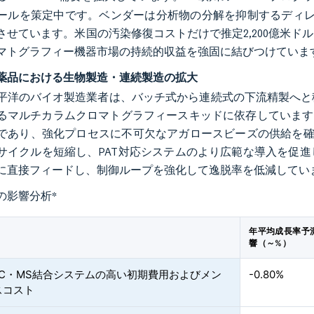
ールを策定中です。ベンダーは分析物の分解を抑制するディレ
させています。米国の汚染修復コストだけで推定2,200億米
マトグラフィー機器市場の持続的収益を強固に結びつけていま
薬品における生物製造・連続製造の拡大
平洋のバイオ製造業者は、バッチ式から連続式の下流精製へと
るマルチカラムクロマトグラフィースキッドに依存しています。Cy
であり、強化プロセスに不可欠なアガロースビーズの供給を確
サイクルを短縮し、PAT対応システムのより広範な導入を促
に直接フィードし、制御ループを強化して逸脱率を低減してい
の影響分析
*
年平均成長率予
響（～%）
LC・MS結合システムの高い初期費用およびメン
-0.80%
スコスト