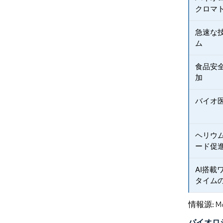
クロマ
急速な技
ム
食品安
加
バイオ
ヘリウ
ード促
AI搭
タイム
情報源: Mord
バイオロ