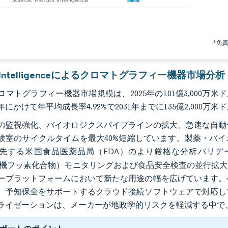
*免
r Intelligenceによるクロマトグラフィー機器市場分析
マトグラフィー機器市場規模は、2025年の101億3,000万米ドルか
1年にかけて年平均成長率4.92%で2031年までに135億2,00
の監視強化、バイオロジクスパイプラインの拡大、急速な自動
験室のサイクルタイムを最大40%短縮しています。製薬・バ
先する米国食品医薬品局（FDA）のより厳格な分析バリデ
（有機フッ素化合物）モニタリングおよび食品安全検査の並行拡
ープラットフォームにおいて新たな用途の幅を広げています。
、予知保全をサポートするクラウド接続ソフトウェアで対応し
ライゼーションは、メーカーが地政学的リスクを軽減する中で