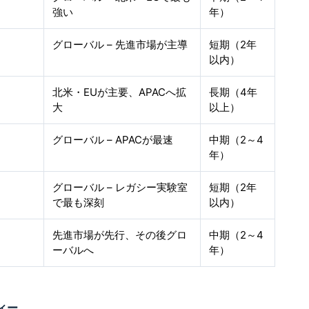
強い
年）
グローバル – 先進市場が主導
短期（2年
以内）
北米・EUが主要、APACへ拡
長期（4年
大
以上）
グローバル – APACが最速
中期（2～4
年）
グローバル – レガシー実験室
短期（2年
で最も深刻
以内）
先進市場が先行、その後グロ
中期（2～4
ーバルへ
年）
ィー