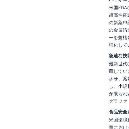
米国FD
超高性能
の新薬申
の金属汚
ーを規格
強化して
急速な技
最新世代
蔵してい
させ、溶
し、小規
が限られ
グラファ
食品安全
米国環境
室における