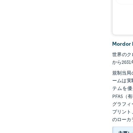
機会と展望
業界の動向
Mordo
世界のクロ
から203
規制当局
ームは実
テムを優
PFAS
グラフィ
プリント
のローカ