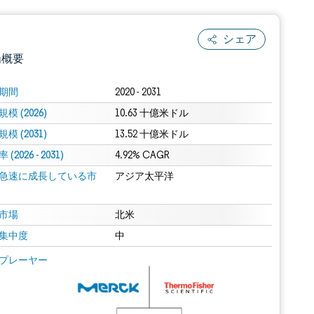
シェア
場概要
期間
2020 - 2031
模 (2026)
10.63 十億米ドル
模 (2031)
13.52 十億米ドル
(2026 - 2031)
4.92% CAGR
急速に成長している市
アジア太平洋
.0の表示が必要です。
市場
北米
集中度
中
 Mordor Intelligence。再利用にはCC BY 4.0の表示が必要です。
プレーヤー