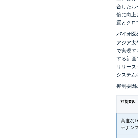
合したル
倍に向上
置とクロ
バイオ医
アジア太
で実現す
する計画
リリース
システム
抑制要因
抑制要因
高度な
テナン