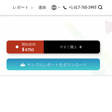
レポート
連絡
+1 617-765-2493
4750