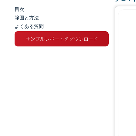
目次
市場規模とシェア
範囲と方法
よくある質問
市場分析
トレンドとインサイト
セグメント分析
地理分析
規制環境
バリューチェーン分析
競争環境
主要プレーヤー