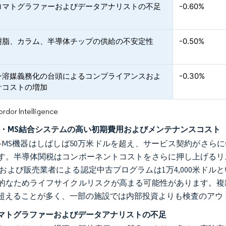
ロマトグラファーおよびデータアナリストの不足
-0.60%
樹脂、カラム、半導体チップの供給の不安定性
-0.50%
ン溶媒義務化の台頭によるコンプライアンスおよ
-0.30%
計コストの増加
or Intelligence
C・MS結合システムの高い初期費用およびメンテナンスコスト
C-MS機器はしばしば50万米ドルを超え、サービス契約がさら
す。半導体関税はコンポーネントコストをさらに押し上げるリ
Mおよび販売業者による認定中古プログラムは1万4,000米ド
的なためライフサイクルリスクが高まる可能性があります。複雑
超えることが多く、一部の施設では内部投資よりも検査のアウ
マトグラファーおよびデータアナリストの不足