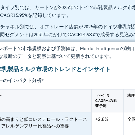
タイプ別では、カートンが2025年のドイツ非乳製品ミルク市場規
CAGR15.95%を記録しています。
チャネル別では、オフトレード店舗が2025年のドイツ非乳製品
同セグメントは2031年にかけてCAGR14.98%で成長する見込
ポートの市場規模および予測値は、Mordor Intelligence
な最新のデータと洞察に基づいて更新されています。
非乳製品ミルク市場のトレンドとインサイト
ーのインパクト分析
*
ー
（〜）%
地理
CAGRへの影
響予測
識の高まりと低コレステロール・ラクトース
+2.8%
全
・アレルゲンフリー代替品への需要