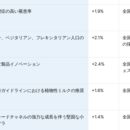
耐症の高い罹患率
+1.9%
全
ン、ベジタリアン、フレキシタリアン人口の
+2.1%
全
の
な製品イノベーション
+2.4%
全
ェ
養ガイドラインにおける植物性ミルクの推奨
+1.6%
全
レードチャネルの強力な成長を伴う堅固な小
+1.4%
全
フラ