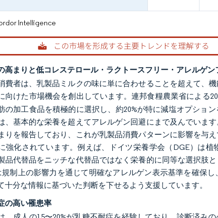
or Intelligence
の高まりと低コレステロール・ラクトースフリー・アレルゲン
消費者は、乳製品ミルクの味に単に合わせることを超えて、機
に向けた市場機会を創出しています。連邦食糧農業省による20
肪の加工食品を積極的に選択し、約20%が特に減塩オプショ
は、基本的な栄養を超えてアレルゲン回避にまで及んでいます
まりを報告しており、これが乳製品消費パターンに影響を与え
に強化されています。例えば、ドイツ栄養学会（DGE）は植
製品代替品をニッチな代替品ではなく栄養的に同等な選択肢と
）は規制上の影響力を通じて明確なアレルゲン表示基準を確保
て十分な情報に基づいた判断を下せるよう支援しています。
症の高い罹患率
は、成人の15〜20%が乳糖不耐症を経験しており、診断済み