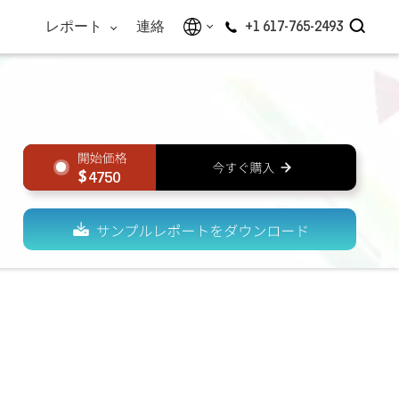
レポート
連絡
+1 617-765-2493
4750