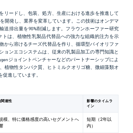
をリードし、包装、処方、生産における進歩を推進して
技術を開発し、業界を変革しています。この技術はオンデマ
輸送排出量を90%削減します。フラウンホーファー研究
プロジェクトは、植物性乳製品代替品への強力な組織的注力を示
物から溶けるチーズ代替品を作り、循環型バイオリファ
ションエコシステムは、従来の乳製品加工の専門知識と
rüggenジョイントベンチャーなどのパートナーシップによ
は、植物性タンパク質、ヒトミルクオリゴ糖、微細藻類オ
を促進しています。
的関連性
影響のタイムラ
イン
規模、特に価格感度の高いセグメントへ
短期（2年以
響
内）