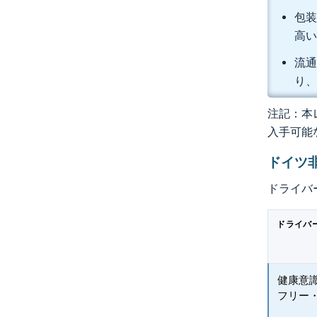
包装
高い
流通
り、
注記：本レ
入手可能
ドイツ
ドライバ
ドライバ
健康意
フリー