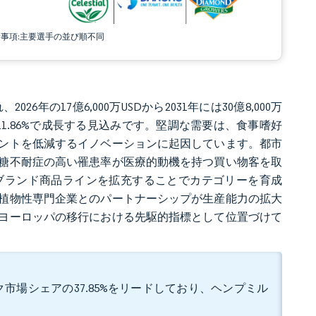
責事項:主要選手の並び順不同
26年の17億6,000万USDから2031年には30億8,000万
R11.86%で成長する見込みです。堅調な需要は、食事嗜好
ントを低減するイノベーションに起因しています。都市
糖不耐症の高い罹患率が医療的動機を持つ買い物客を取
ブランド商品ラインを拡充することでカテゴリーを育成
植物性専門企業とのパートナーシップが生産能力の拡大
ヨーロッパの移行における先駆的指標として位置づけて
市場シェアの37.85%をリードしており、ヘンプミル