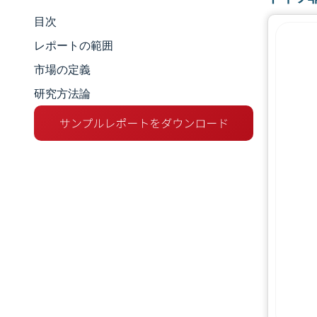
目次
市場規模とシェア
レポートの範囲
市場分析
市場の定義
研究方法論
トレンドとインサイト
セグメント分析
地理分析
競争環境
主要プレーヤー
業界の動向