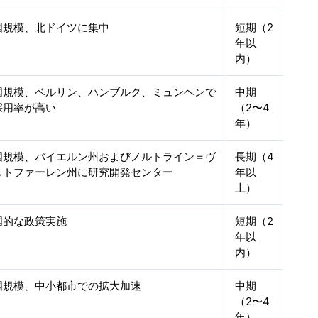
国規模、北ドイツに集中
短期（2
年以
内）
国規模、ベルリン、ハンブルク、ミュンヘンで
中期
採用率が高い
（2〜4
年）
国規模、バイエルン州およびノルトライン＝ヴ
長期（4
ストファーレン州に研究開発センター
年以
上）
国的な政策実施
短期（2
年以
内）
国規模、中小都市での拡大加速
中期
（2〜4
年）