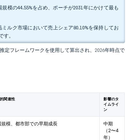
模の44.55%を占め、ポーチが2031年にかけて最も
ミルク市場において売上シェア80.10%を保持してお
みです。
 の独自推定フレームワークを使用して算出され、2026年時点で
的関連性
影響のタ
イムライ
ン
国規模、都市部での早期成長
中期
（2〜4
年）