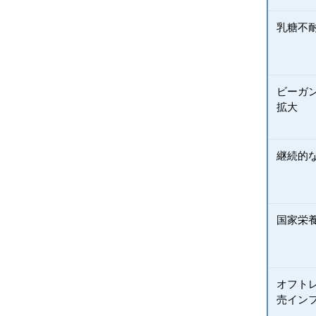
乳糖不
ビーガ
拡大
継続的
国家栄
オフト
売イン