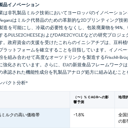
製品イノベーション
業は非乳製品ミルク技術においてヨーロッパのイノベーション
Veganzはミルク代替品のための革新的な2Dプリンティング
製造を可能にし、冷蔵の必要性をなくし、包装廃棄物を94%、
するPULSE2CHEESEおよびDARE2CYCLEなどの研究
す。政府資金の支援を受けたこれらのイニシアチブは、豆科植
プラットフォームを確立することを目指しています。イノベー
を組み合わせて高度なオーツドリンクを製造するFrischli-B
に強化されています。さらに、EUの新規食品フレームワーク
の承認された機能性成分を乳製品アナログ処方に組み込むこと
ンパクト分析
*
（〜）% CAGRへの影
地理
響予測
品ミルクの高い価格帯
-1.8%
全国
の影