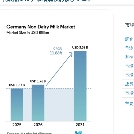
市
調査
予測
基準
市場規
市場規
成長率 
画像 © Mordor Intelligence。再利用にはCC BY 4
市場
画像 ©
主要