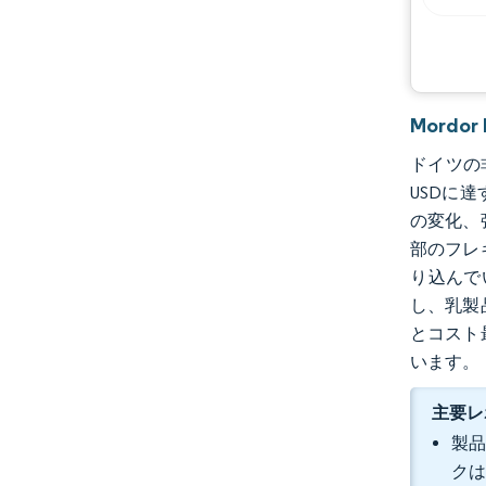
Mordo
ドイツの非
USDに達
の変化、
部のフレ
り込んで
し、乳製
とコスト
います。
主要レ
製品
クは