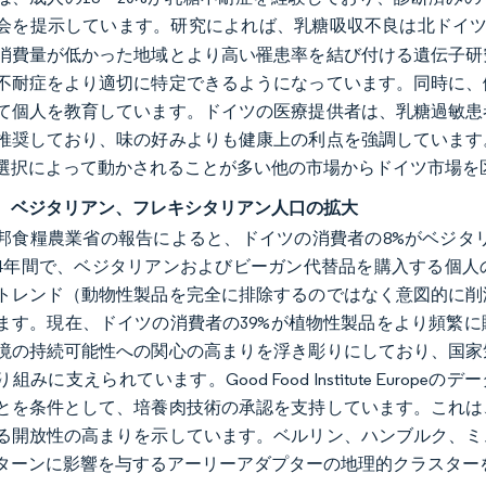
会を提示しています。研究によれば、乳糖吸収不良は北ドイツ
消費量が低かった地域とより高い罹患率を結び付ける遺伝子研
不耐症をより適切に特定できるようになっています。同時に、
て個人を教育しています。ドイツの医療提供者は、乳糖過敏患
推奨しており、味の好みよりも健康上の利点を強調しています
選択によって動かされることが多い他の市場からドイツ市場を
、ベジタリアン、フレキシタリアン人口の拡大
邦食糧農業省の報告によると、ドイツの消費者の8%がベジタ
4年間で、ベジタリアンおよびビーガン代替品を購入する個人
トレンド（動物性製品を完全に排除するのではなく意図的に削
ます。現在、ドイツの消費者の39%が植物性製品をより頻繁
境の持続可能性への関心の高まりを浮き彫りにしており、国家
組みに支えられています。Good Food Institute Eur
とを条件として、培養肉技術の承認を支持しています。これは
る開放性の高まりを示しています。ベルリン、ハンブルク、ミ
ターンに影響を与するアーリーアダプターの地理的クラスター