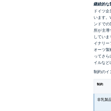
継続的な
ドイツ企
います。
ンドでの
所が主導
していま
イナリー
オーツ製粉
ってさら
イルなど
制約のイ
制約
非乳製