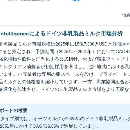
*免
r Intelligenceによるドイツ非乳製品ミルク市場分析
乳製品ミルク市場規模は2025年に15億7,000万USDと評価され、20
すると推定され、予測期間（2026年～2031年）においてCAG
強化植物性飲料を正当化する公式指針、および環境フットプリ
キシタリアン消費者が初期採用を牽引し、北部地域における乳
います。小売業者は専用の棚スペースを設け、プライベート
品ミルクとの価格差を縮小しています。一方、乳業協同組合と
最適化を加速させ、ドイツの非乳製品ミルク市場をより広範な
ポートの考察
タイプ別では、オーツミルクが2025年のドイツ非乳製品ミルク
2031年にかけてCAGR18.55%で進展しています。