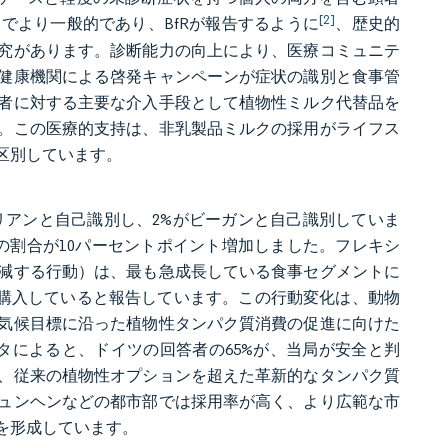
[2]
でより一般的であり、BfRが報告するように
、歴史的
究があります。診断能力の向上により、医療コミュニテ
健康機関による啓発キャンペーンが症状の識別と食事管
者に対する主要な介入手段として植物性ミルク代替品を
。この医療的支持は、非乳製品ミルクの採用がライフス
区別しています。
リアンと自己識別し、2%がビーガンと自己識別していま
の割合が10パーセントポイント増加しました。フレキシ
減する行動）は、最も急成長している食事セグメントに
に購入していると報告しています。この行動変化は、動物
気候目標に沿った植物性タンパク質消費の促進に向けた
opeのデータによると、ドイツの回答者の65%が、当局が安全と判
、従来の植物性オプションを超えた革新的なタンパク質
ュンヘンなどの都市部では採用率が高く、より広範な市
を形成しています。