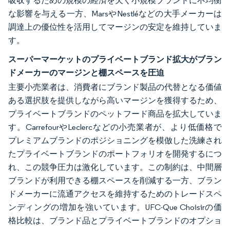
吸収するための規模の経済を欠く小規模ブランドに不均衡
な影響を与える一方、MarsやNestléなどの大手メーカーは
調達上の優位性を活用してマージンの安定を維持していま
す。
スーパーマーケットのプライベートブランド拡大がブラン
ドメーカーのマージンと棚スペースを圧迫
主要小売業者は、消費者にブランド製品の代替となる価値
ある選択肢を提供しながら高いマージンを獲得するため、
プライベートブランドのペットフード商品を拡大していま
す。CarrefourやLeclercなどの小売業者が、より低価格で
プレミアムブランドのポジショニングを模倣した洗練され
たプライベートブランドのポートフォリオを開発するにつ
れ、この競争圧力は激化しています。この制約は、中間層
ブランドが利用できる棚スペースを削減する一方、ブラン
ドメーカーに流通アクセスを維持するためのトレードスペ
ンディングの増加を強いています。UFC-Que Choisirの価
格比較は、ブランド品とプライベートブランドのオプショ