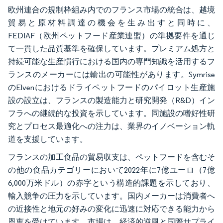
欧州連合の規制枠組み内でのフランス市場の統合は、越境
貿易と原材料調達の機会を生み出すと同時に、
FEDIAF（欧州ペットフード産業連盟）の準拠要件を通じ
て一貫した品質基準を確保しています。プレミアム処方と
持続可能な生産慣行における国内の専門知識を活用するフ
ランスのメーカーには輸出の可能性があります。Symrise
のElvenにおけるドライペットフードのパイロット生産施
設の設立は、フランスの製造能力と研究開発（R&D）イン
フラへの継続的な投資を示しています。同施設の嗜好性研
究とプロセス最適化への注力は、業界のイノベーション軌
道を支援しています。
フランスの加工食品の貿易収支は、ペットフードを含むそ
の他の食品カテゴリーにおいて2022年に7億ユーロ（7億
6,000万米ドル）の赤字という構造的課題を示しており、
輸入競争の圧力を示しています。国内メーカーは消費者へ
の近接性と地元の好みの変化に迅速に対応できる能力から
恩恵を受けています。市場は、経済的逆風と国際サプライ