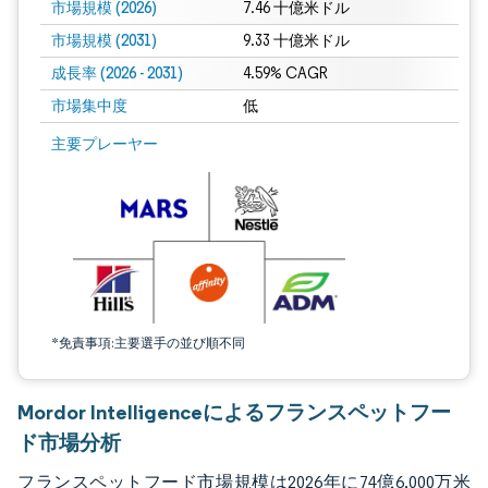
市場規模 (2026)
7.46 十億米ドル
市場規模 (2031)
9.33 十億米ドル
成長率 (2026 - 2031)
4.59% CAGR
市場集中度
低
画像 © Mordor Intelligence。再利用にはCC BY 4.0の表示が必要です。
主要プレーヤー
*免責事項:主要選手の並び順不同
Mordor Intelligenceによるフランスペットフー
ド市場分析
フランスペットフード市場規模は2026年に74億6,000万米