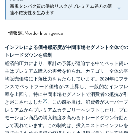
新規タンパク質の供給リスクがプレミアム処方の調
達不確実性を生み出す
情報源: Mordor Intelligence
インフレによる価格感応度が中間市場セグメント全体での
トレードダウンを強制
経済的圧力により、家計の予算が逼迫する中でペット飼い
主はプレミアム購入の再考を迫られ、カテゴリー全体の平
均販売価格に下落圧力をもたらしています。2024年にフラ
ンスでペットフード価格が7%上昇し、一般的なインフレ
率を上回り、特に中間市場セグメントで消費者の抵抗が引
[2]
き起こされました
。この感応度は、消費者がスーパープ
レミアムからプレミアムカテゴリーへシフトしたり、プロ
モーション商品の購入頻度を高めるトレードダウン行動と
して現れています。この制約は、投入コストのインフレを