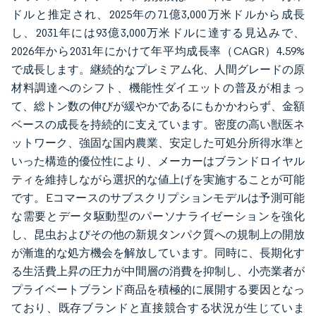
ドルと推定され、2025年の71億3,000万米ドルから成長
し、2031年には93億3,000万米ドルに達する見込みで、
2026年から2031年にかけて年平均成長率（CAGR）4.59%
で成長します。継続的なプレミアム化、人間グレードの原
材料調達へのシフト、機能性ダイエットの普及が相まっ
て、総トン数の伸びが緩やかであるにもかかわらず、金額
ベースの成長を持続的に支えています。密度の高い獣医ネ
ットワーク、強固な国内農業、安定した可処分所得水準と
いった構造的優位性により、メーカーはブランドロイヤル
ティを維持しながら選択的な値上げを実施することが可能
です。Eコマースのサブスクリプションモデルは予測可能
な需要とデータ駆動型のパーソナライゼーションを強化
し、昆虫およびその他の新規タンパク質への規制上の開放
が漸進的な処方機会を解放しています。同時に、長期化す
る生活費上昇の圧力が中間層の消費を抑制し、小売業者が
プライベートブランド商品を積極的に展開する要因となっ
ており、既存ブランドと直接競合する状況が生じていま