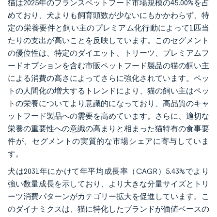
猫は2025年のフランスペットフード市場規模の45.00%を占
めており、犬よりも飼育頭数が少ないにもかかわらず、特
定の栄養要件と飼い主のプレミアム化行動によって1匹当
たりの支出が高いことを反映しています。このセグメント
の優位性は、特定のダイエット、トリーツ、プレミアムフ
ードオプションを含む市販ペットフード製品の猫の飼い主
による消費の高さによってさらに強化されています。ペッ
トの人間化の増大するトレンドにより、猫の飼い主はペッ
トの栄養についてより意識的になっており、高品質のキャ
ットフード製品への需要を高めています。さらに、適切な
栄養の重要性への意識の高まりと相まった猫特有の食事要
件が、セグメントの実質的な市場シェアに寄与していま
す。
犬は2031年にかけて年平均成長率（CAGR）5.43%でより
強い数量成長を示しており、より大きな分量サイズとトリ
ーツ消費パターンがカテゴリー拡大を促進しています。こ
のダイナミクスは、猫に特化したブランドが価値ベースの