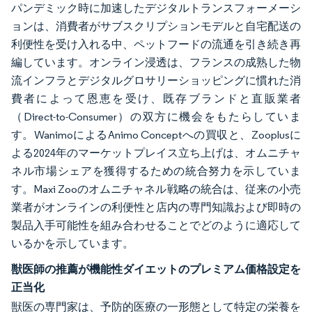
パンデミック時に加速したデジタルトランスフォーメーシ
ョンは、消費者がサブスクリプションモデルと自宅配送の
利便性を受け入れる中、ペットフードの流通を引き続き再
編しています。オンライン浸透は、フランスの成熟した物
流インフラとデジタルグロサリーショッピングに慣れた消
費者によって恩恵を受け、既存ブランドと直販業者
（Direct-to-Consumer）の双方に機会をもたらしていま
す。WanimoによるAnimo Conceptへの買収と、Zooplusに
よる2024年のマーケットプレイス立ち上げは、オムニチャ
ネル市場シェアを獲得するための統合努力を示していま
す。Maxi Zooのオムニチャネル戦略の統合は、従来の小売
業者がオンラインの利便性と店内の専門知識および即時の
製品入手可能性を組み合わせることでどのように適応して
いるかを示しています。
獣医師の推薦が機能性ダイエットのプレミアム価格設定を
正当化
獣医の専門家は、予防的医療の一形態として特定の栄養を