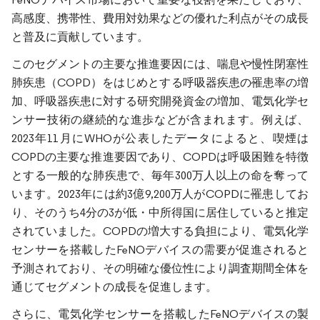
高感度、携帯性、費用対効果などの優れた利点がその成長
と普及に貢献しています。
このセグメントの主要な推進要因には、喘息や慢性閉塞性
肺疾患（COPD）をはじめとする呼吸器疾患の罹患率の増
加、呼吸器疾患に対する研究開発資金の増加、電気化学セ
ンサー技術の継続的な進歩などが含まれます。例えば、
2023年11月にWHOが公表したデータによると、喫煙は
COPDの主要な推進要因であり、COPDは呼吸困難を特徴
とする一般的な肺疾患で、毎年300万人以上の命を奪って
います。2023年には約3億9,200万人がCOPDに罹患してお
り、そのうち4分の3が低・中所得国に居住していると推定
されていました。COPDの増大する負担により、電気化学
センサーを搭載したFeNOデバイスの需要が促進されると
予測されており、その明確な優位性により調査期間全体を
通じてセグメントの成長を促進します。
さらに、電気化学センサーを搭載したFeNOデバイスの製