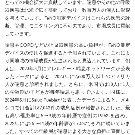
とっての機会拡大に貢献しています。喘息やその他の呼吸
器疾患は北米で広く蔓延しており、数百万人の個人に影響
を与えています。FeNO測定デバイスはこれらの疾患の診
断、管理、モニタリングに不可欠であり、市場成長に貢献
しています。
喘息やCOPDなどの呼吸器疾患の高い負担が、FeNO測定
デバイスの使用を促進すると予測されています。これによ
り同地域の市場成長が促進されると見込まれています。例
えば、2023年3月にアレルギー・喘息ネットワークが公表
したデータによると、2023年に2,600万人以上のアメリカ
人が喘息と診断されました。さらに、米国では10人に1人
の学齢期の子どもが毎年喘息を患っています。同様に、
2024年5月にSalud Pueblaが公表したデータによると、メキ
シコでは合計137,042件の喘息症例が報告されました。最
も高い罹患率は5〜9歳の年齢層で症例の19.6%を占め、
2022年には25〜44歳の年齢層が17.5%でそれに続いていま
した。すべての年齢層が喘息による大きな負担に直面して