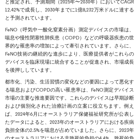
と推定され、予測期間（2025年〜2030年）においてCAGR
12.42%で成長し、2030年までに1億8,232万米ドルに達する
と予測されています。
FeNO（呼気中一酸化窒素分画）測定デバイスの市場は、
喘息や慢性閉塞性肺疾患（COPD）などの呼吸器疾患の世
界的な罹患率の増加によって牽引されています。さらに、
FeNO技術の継続的な進歩により、医療提供者がこれらの
デバイスを臨床現場に統合することが促進され、市場成長
を後押ししています。
都市化、汚染、生活習慣の変化などの要因によって悪化す
る喘息およびCOPDの高い罹患率は、FeNO測定デバイス
市場の主要な推進要因です。これらのデバイスは早期診断
および個別化された治療計画の立案に役立ちます。例え
ば、2024年6月にオーストラリア保健福祉研究所が公表し
たデータによると、2023年のオーストラリアにおける疾病
負担全体の2.5%を喘息が占めていました。さらに、2023年
のオーストラリアにおける非致死的負担の4.4%、致死的負