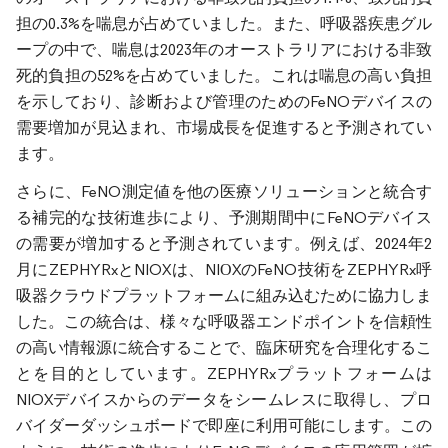
担の0.3%を喘息が占めていました。また、呼吸器疾患グル
ープの中で、喘息は2023年のオーストラリアにおける非致
死的負担の52%を占めていました。これは喘息の高い負担
を示しており、診断および管理のためのFeNOデバイスの
需要増加が見込まれ、市場成長を促進すると予測されてい
ます。
さらに、FeNO測定値を他の医療ソリューションと統合す
る補完的な技術進歩により、予測期間中にFeNOデバイス
の需要が増加すると予測されています。例えば、2024年2
月にZEPHYRxとNIOXは、NIОXのFeNO技術をZEPHYRx呼
吸器クラウドプラットフォームに組み込むために協力しま
した。この統合は、様々な呼吸器エンドポイントを信頼性
の高い情報源に統合することで、臨床研究を合理化するこ
とを目的としています。ZEPHYRxプラットフォームは
NIOXデバイスからのデータをシームレスに取得し、プロ
バイダーダッシュボードで即座に利用可能にします。この