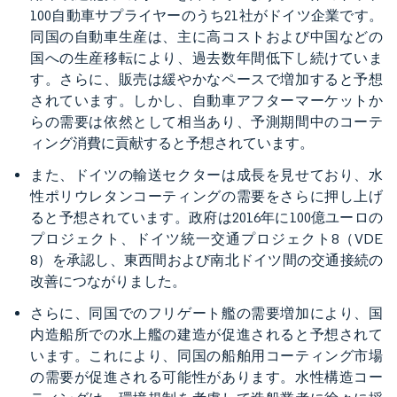
100自動車サプライヤーのうち21社がドイツ企業です。
同国の自動車生産は、主に高コストおよび中国などの
国への生産移転により、過去数年間低下し続けていま
す。さらに、販売は緩やかなペースで増加すると予想
されています。しかし、自動車アフターマーケットか
らの需要は依然として相当あり、予測期間中のコーテ
ィング消費に貢献すると予想されています。
また、ドイツの輸送セクターは成長を見せており、水
性ポリウレタンコーティングの需要をさらに押し上げ
ると予想されています。政府は2016年に100億ユーロの
プロジェクト、ドイツ統一交通プロジェクト8（VDE
8）を承認し、東西間および南北ドイツ間の交通接続の
改善につながりました。
さらに、同国でのフリゲート艦の需要増加により、国
内造船所での水上艦の建造が促進されると予想されて
います。これにより、同国の船舶用コーティング市場
の需要が促進される可能性があります。水性構造コー