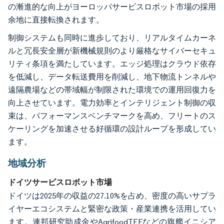
の漸進的な向上がヨーロッパサービスロボット市場の採用
余地に直接転換されます。
制御システムも同時に進歩しており、リアルタイムカーネ
ルと冗長安全層が新機械規則のより厳格なサイバーセキュ
リティ条項を満たしています。エッジ処理はクラウド依存
を低減し、データ転送費用を削減し、地下物流トンネルや
遠隔農場などの帯域幅が制限された環境での運用回復力を
向上させています。電力効率とインテリジェント制御の収
束は、パフォーマンスベンチマークを高め、フリートのス
ケーリングを加速させる好循環の設計ループを形成してい
ます。
地域分析
ドイツサービスロボット市場
ドイツは2025年の収益の27.10%を占め、密度の高いサプラ
イヤーエコシステムと緊密な政策・産業連携を活用してい
ます。連邦研究助成金やAgrifoodTEFなどの旗艦イニシア