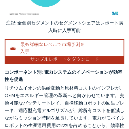
注記: 全個別セグメントのセグメントシェアはレポート購
画像 © Mordor Intelligence。再利用にはCC BY 4.0の表示が必要です。
入時に入手可能
コンポーネント別:
電力システムのイノベーションが効率
性を促進
リチウムイオンの供給変動と原材料コストのインフレが、
OEMをエネルギー管理の革新へと向かわせています。交
換可能なバッテリートレイ、自律移動ロボットの回生ブレ
ーキ、適応型充電アルゴリズムが、総所有コストを低減し
ながらミッション時間を延長しています。電力がモバイル
ロボットの生涯運用費用の22%を占めることから、効率性