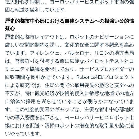
拡大野心を抑制し、ヨーロッパサービスロボット市場の強
固な軌道を緩和しています。
歴史的都市中心部における自律システムへの根強い公的懐
疑心
歴史的な都市レイアウトは、ロボットのナビゲーションに
厳しい空間的制約を課し、文化的保全に関する懸念を高め
ています。フィレンツェ、バルセロナ、リヨンの地方当局
は、営業許可を付与する前に広範なパイロットテストとコ
ミュニティ協議を要求しており、サービスプロバイダーの
回収期間を長引かせています。Robotics4EUプロジェクト
による研究では、住民の間での雇用喪失の懸念と安全への
不安が、特に観光経済が技術的侵入に敏感な地域での地方
自治体の採用を遅らせていることが明らかになっていま
す。この社会的受容のギャップは、主要な都市中心部地区
での導入密度を低下させ、ヨーロッパサービスロボット市
場における配送・清掃ロボットの潜在的な取引量を脇に追
いやっています。