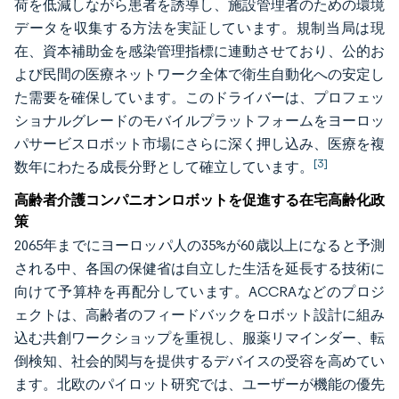
荷を低減しながら患者を誘導し、施設管理者のための環境
データを収集する方法を実証しています。規制当局は現
在、資本補助金を感染管理指標に連動させており、公的お
よび民間の医療ネットワーク全体で衛生自動化への安定し
た需要を確保しています。このドライバーは、プロフェッ
ショナルグレードのモバイルプラットフォームをヨーロッ
パサービスロボット市場にさらに深く押し込み、医療を複
[3]
数年にわたる成長分野として確立しています。
高齢者介護コンパニオンロボットを促進する在宅高齢化政
策
2065年までにヨーロッパ人の35%が60歳以上になると予測
される中、各国の保健省は自立した生活を延長する技術に
向けて予算枠を再配分しています。ACCRAなどのプロジ
ェクトは、高齢者のフィードバックをロボット設計に組み
込む共創ワークショップを重視し、服薬リマインダー、転
倒検知、社会的関与を提供するデバイスの受容を高めてい
ます。北欧のパイロット研究では、ユーザーが機能の優先