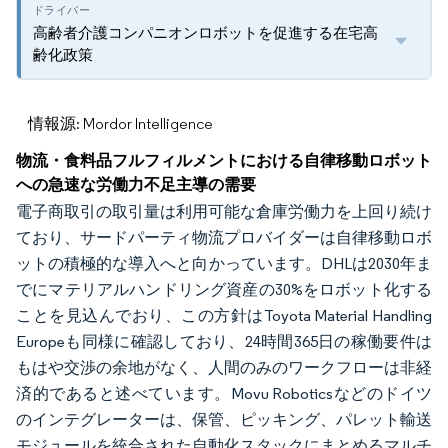
高齢者介護コンパニオンロボットを促進する在宅高
齢化政策
情報源: Mordor Intelligence
物流・食料品フルフィルメントにおける自律移動ロボット
への急速な労働力不足主導の需要
電子商取引の取引量は利用可能な倉庫労働力を上回り続け
ており、サードパーティ物流プロバイダーは自律移動ロボ
ットの積極的な導入へと向かっています。DHLは2030年ま
でにマテリアルハンドリング資産の30%をロボット化する
ことを見込んでおり、この方針はToyota Material Handling
Europeも同様に確認しており、24時間365日の稼働要件は
もはや交渉の余地がなく、人間のみのワークフローは非経
済的であると述べています。Movu Roboticsなどのドイツ
のインテグレーターは、保管、ピッキング、パレット輸送
モジュールを統合された自動化スタックにまとめるマルチ