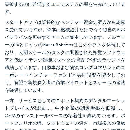
突破するのに苦労するエコシステムの堀を生み出していま
す。
スタートアップは記録的なベンチャー資金の流入から恩恵
を受けていますが、資本は機械設計だけでなく独自のAIパ
イプラインを所有するチームに集中しています。ノルウェ
ーの1XとドイツのNeura Roboticsはこのシフトを体現して
おり、人間スケールのタスクに調整された知覚ソフトウェ
アと低レイテンシ制御スタックの強みで9桁のラウンドを
締結しています。自動車および物流コングロマリットのコ
ーポレートベンチャーファンドが共同投資を増やしてお
り、有望な新規参入者に商業パイロットとスケールの経路
を確保しています。
一方、サービスとしてのロボット契約のデジタルマーケッ
トプレイスが出現し、中小企業の調達摩擦を低減し、
OEMのインストールベースの粘着性を高めています。ポ
ートフォリオの幅、ソフトウェアの深さ、市場投入の俊敏