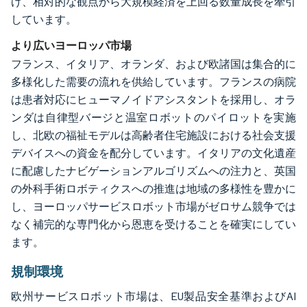
げ、相対的な観点から大規模経済を上回る数量成長を牽引
しています。
より広いヨーロッパ市場
フランス、イタリア、オランダ、および欧諸国は集合的に
多様化した需要の流れを供給しています。フランスの病院
は患者対応にヒューマノイドアシスタントを採用し、オラ
ンダは自律型バージと温室ロボットのパイロットを実施
し、北欧の福祉モデルは高齢者住宅施設における社会支援
デバイスへの資金を配分しています。イタリアの文化遺産
に配慮したナビゲーションアルゴリズムへの注力と、英国
の外科手術ロボティクスへの推進は地域の多様性を豊かに
し、ヨーロッパサービスロボット市場がゼロサム競争では
なく補完的な専門化から恩恵を受けることを確実にしてい
ます。
規制環境
欧州サービスロボット市場は、EU製品安全基準およびAI