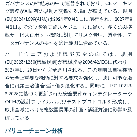
ガバナンスの枠組みの中で運営されており、CEマーキン
グ義務がAI固有の規制と交錉する場面が増えている。規則
(EU)2024/1689(AI法)は2024年8月1日に施行され、2027年8
月2日までの段階的実施スケジュールに従い、多くのAI搭
載サービスロボット機能に対してリスク管理、透明性、デ
ータガバナンスの要件を適用範囲に含めている。
ハードウェアおよび機能安全の面では、規則
(EU)2023/1230(機械規則)が機械指令2006/42/ECに代わり、
2027年1月20日から完全適用される。この規則は自律機能
や安全上重要な機能に対する要求を強化し、適用可能な場
合には第三者適合性評価を強化する。同時に、ISO 10218-
2:2025に基づく更新された安全要件がインテグレーターや
OEMの設計ファイルおよびテストプロトコルを形成し、
欧州全域における複数国展開の計画・認証方法に影響を及
ぼしている。
バリューチェーン分析