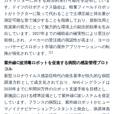
力トラクターに対する経済的実行可能性を証明していま
す。ドイツのロボティクス協会は、軽量フィールドロボッ
トがトラクターに取って代わることで土壌圧縮と排出量が
測定可能な形で減少することを指摘しており、規制当局と
投資家の双方にとって魅力的な環境上の副次的効果を生み
出しています。2027年までの補助金の確実性により受注が
前倒しされ、メーカーの受注残の視認性が高まり、ヨーロ
ッパサービスロボット市場の屋外アプリケーションへの転
[2]
換が強化されています。
紫外線C波消毒ロボットを促進する病院の感染管理プロト
コル
新型コロナウイルス感染症時代の衛生基準が恒久的な病院
調達方針として成文化されており、NHSイングランドは
2035年までに年間50万件のロボット支援手術を目標とし、
新施設における標準設備として紫外線C波システムを規定
しています。フランスの病院は、紫外線ロボットがヒュー
マノイドナビゲーションアシスタントと統合し、病原体負