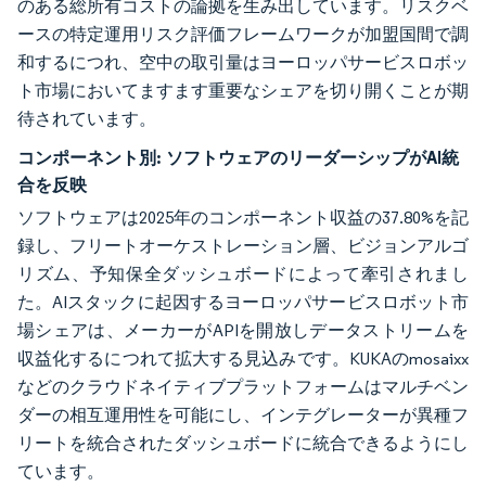
のある総所有コストの論拠を生み出しています。リスクベ
ースの特定運用リスク評価フレームワークが加盟国間で調
和するにつれ、空中の取引量はヨーロッパサービスロボッ
ト市場においてますます重要なシェアを切り開くことが期
待されています。
コンポーネント別:
ソフトウェアのリーダーシップがAI統
合を反映
ソフトウェアは2025年のコンポーネント収益の37.80%を記
録し、フリートオーケストレーション層、ビジョンアルゴ
リズム、予知保全ダッシュボードによって牽引されまし
た。AIスタックに起因するヨーロッパサービスロボット市
場シェアは、メーカーがAPIを開放しデータストリームを
収益化するにつれて拡大する見込みです。KUKAのmosaixx
などのクラウドネイティブプラットフォームはマルチベン
ダーの相互運用性を可能にし、インテグレーターが異種フ
リートを統合されたダッシュボードに統合できるようにし
ています。