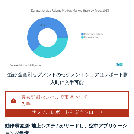
注記: 全個別セグメントのセグメントシェアはレポート購
画像 © Mordor Intelligence。再利用にはCC BY 4.0の表示が必要です。
入時に入手可能
動作環境別:
地上システムがリードし、空中アプリケーシ
ョンが急増