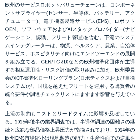
欧州のサービスロボットバリューチェーンは、コンポーネ
ントサプライヤー(センサー、半導体、バッテリー、アク
チュエーター)、電子機器製造サービス(EMS)、ロボット
OEM、ソフトウェアおよびAIスタックプロバイダー(ナビ
ゲーション、認識、フリート管理)を含む。下流のシステ
ムインテグレーターは、物流、ヘルスケア、農業、自治体
サービス、ホスピタリティ向けにエンドツーエンドの展開
を組み立てる。CEN/TC 310などの欧州標準化団体が主導
する相互運用性・リスク評価の取り組みに加え、欧州委員
会のICT標準化ローリングプラン(ロボティクスおよび自律
システム)が、国境を越えたフリートを運用する購買者の
統合要件や調達チェックリストにますます影響を与えてい
る。
上流の制約もコストとリードタイムに影響を及ぼしてい
る。2025年後半の業界調査では、半導体調達の困難さの継
続と広範な部品価格上昇圧力が指摘されており、2024年の
欧州EMS市場縮小は現地製造の能力・生産性面での逆風を