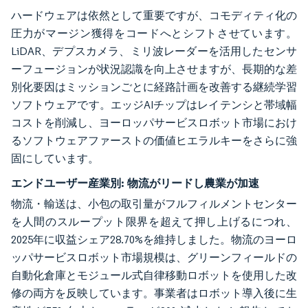
ハードウェアは依然として重要ですが、コモディティ化の
圧力がマージン獲得をコードへとシフトさせています。
LiDAR、デプスカメラ、ミリ波レーダーを活用したセンサ
ーフュージョンが状況認識を向上させますが、長期的な差
別化要因はミッションごとに経路計画を改善する継続学習
ソフトウェアです。エッジAIチップはレイテンシと帯域幅
コストを削減し、ヨーロッパサービスロボット市場におけ
るソフトウェアファーストの価値ヒエラルキーをさらに強
固にしています。
エンドユーザー産業別:
物流がリードし農業が加速
物流・輸送は、小包の取引量がフルフィルメントセンター
を人間のスループット限界を超えて押し上げるにつれ、
2025年に収益シェア28.70%を維持しました。物流のヨーロ
ッパサービスロボット市場規模は、グリーンフィールドの
自動化倉庫とモジュール式自律移動ロボットを使用した改
修の両方を反映しています。事業者はロボット導入後に生