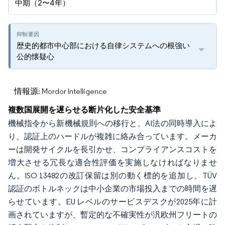
中期（2〜4年）
歴史的都市中心部における自律システムへの根強い
公的懐疑心
情報源: Mordor Intelligence
複数国展開を遅らせる断片化した安全基準
機械指令から新機械規則への移行と、AI法の同時導入によ
り、認証上のハードルが複雑に絡み合っています。メーカ
ーは開発サイクルを長引かせ、コンプライアンスコストを
増大させる冗長な適合性評価を実施しなければなりませ
ん。ISO 13482の改訂保留は別の動く標的を追加し、TÜV
認証のボトルネックは中小企業の市場投入までの時間を遅
らせています。EU レベルのサービスデスクが2025年に計
画されていますが、暫定的な不確実性が汎欧州フリートの