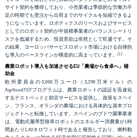
サイト契約を獲得しており、小売業者は季節的な労働力不
足の時期でも受注から出荷までのサイクルを短縮できるよ
うになっています。ロボティクスのリースおよびサービス
としてのロボット契約が中規模事業者のバランスシートリ
スクを低減するため、投資意欲は依然として旺盛です。そ
の結果、ヨーロッパサービスロボット市場における自律的
[1]
な導入のベースラインが構造的に高まっています。
農業ロボット導入を加速させるEU「農場から食卓へ」補
助金
欧州委員会の3,000万ユーロ（3,290万米ドル）の
AgrifoodTEFプログラムは、農業ロボットの認証を迅速化
するテストベッドと助言サービスを提供し、政策をスペイ
ン、フランス、オランダの農場における具体的な資本プロ
ジェクトへと転換しています。スペインのブドウ園事業者
は、電動式履帯型除草ロボットのエネルギー消費量が1時
間あたり1.42キロワット時であると報告しており、燃料動