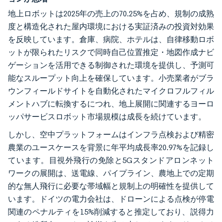
地上ロボットは2025年の売上の70.25%を占め、規制の成熟
度と構造化された屋内環境における実証済みの投資対効果
を反映しています。倉庫、病院、ホテルは、自律移動ロボ
ットが限られたリスクで同時自己位置推定・地図作成ナビ
ゲーションを活用できる制御された環境を提供し、予測可
能なスループット向上を確保しています。小売業者がブラ
ウンフィールドサイトを自動化されたマイクロフルフィル
メントハブに転換するにつれ、地上展開に関連するヨーロ
ッパサービスロボット市場規模は成長を続けています。
しかし、空中プラットフォームはインフラ点検および精密
農業のユースケースを背景に年平均成長率20.97%を記録し
ています。目視外飛行の免除と5Gスタンドアロンネット
ワークの展開は、送電線、パイプライン、農地上での定期
的な無人飛行に必要な帯域幅と規制上の明確性を提供して
います。ドイツの電力会社は、ドローンによる点検が停電
関連のペナルティを15%削減すると推定しており、説得力