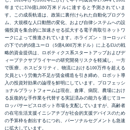
年までに376億1,000万米ドルに達すると予測されていま
す。この成長軌道は、政策に裏付けられた自動化プログラ
ム、大規模な人口動態の変化、および自律システムへの設
備投資を集合的に加速させる拡大する電子商取引ネットワ
ークによって推進されています。ホライズン・ヨーロッパ
の下での約5億ユーロ（5億4,800万米ドル）に上るEUの戦
略的資金提供は、ロボティクス系スタートアップおよびデ
ィープテクサプライヤーの研究開発リスクを軽減し、一方
で医療、ホスピタリティ、物流における100万件を超える
欠員という労働力不足が賃金構造を引き締め、ロボット導
入の投資対効果の論理を鮮明にしています。プロフェッシ
ョナルプラットフォームは現在、倉庫、病院、農場におけ
る反復的な手作業を代替する実証済みの能力を通じてヨー
ロッパサービスロボット市場を支配していますが、高齢者
の在宅生活支援イニシアチブが社会的支援デバイスのため
の予算枠を創出するにつれ、パーソナルセグメントも急速
に拡大しています。