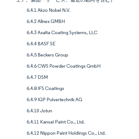
6.4.1 Akzo Nobel N.V.
6.4.2 Allnex GMBH
6.4.3 Axalta Coating Systems, LLC
6.4.4 BASF SE
6.4.5 Beckers Group
6.4.6 CWS Powder Coatings GmbH
6.4.7 DSM
6.4.8 IFS Coatings
6.4.9 IGP Pulvertechnik AG
6.4.10 Jotun
6.4.11 Kansai Paint Co., Ltd.
6.4.12 Nippon Paint Holdings Co., Ltd.