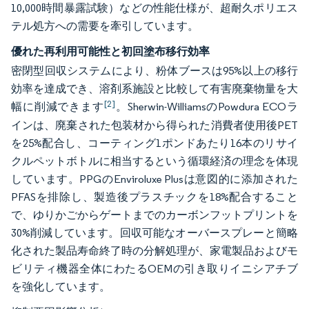
10,000時間暴露試験）などの性能仕様が、超耐久ポリエス
テル処方への需要を牽引しています。
優れた再利用可能性と初回塗布移行効率
密閉型回収システムにより、粉体ブースは95%以上の移行
効率を達成でき、溶剤系施設と比較して有害廃棄物量を大
[2]
幅に削減できます
。Sherwin-WilliamsのPowdura ECOラ
インは、廃棄された包装材から得られた消費者使用後PET
を25%配合し、コーティング1ポンドあたり16本のリサイ
クルペットボトルに相当するという循環経済の理念を体現
しています。PPGのEnviroluxe Plusは意図的に添加された
PFASを排除し、製造後プラスチックを18%配合すること
で、ゆりかごからゲートまでのカーボンフットプリントを
30%削減しています。回収可能なオーバースプレーと簡略
化された製品寿命終了時の分解処理が、家電製品およびモ
ビリティ機器全体にわたるOEMの引き取りイニシアチブ
を強化しています。