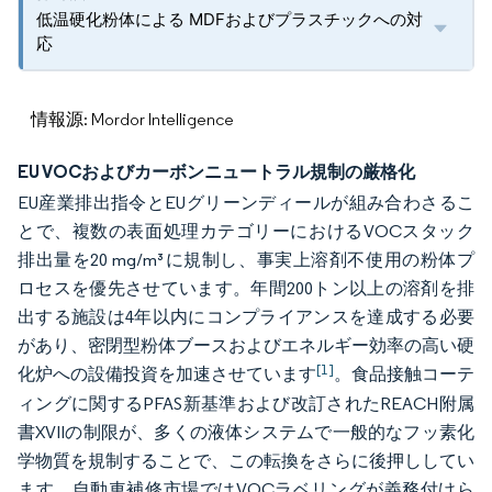
低温硬化粉体による MDFおよびプラスチックへの対
応
情報源: Mordor Intelligence
EU VOCおよびカーボンニュートラル規制の厳格化
EU産業排出指令とEUグリーンディールが組み合わさるこ
とで、複数の表面処理カテゴリーにおけるVOCスタック
排出量を20 mg/m³に規制し、事実上溶剤不使用の粉体プ
ロセスを優先させています。年間200トン以上の溶剤を排
出する施設は4年以内にコンプライアンスを達成する必要
があり、密閉型粉体ブースおよびエネルギー効率の高い硬
[1]
化炉への設備投資を加速させています
。食品接触コーテ
ィングに関するPFAS新基準および改訂されたREACH附属
書XVIIの制限が、多くの液体システムで一般的なフッ素化
学物質を規制することで、この転換をさらに後押ししてい
ます。自動車補修市場ではVOCラベリングが義務付けら