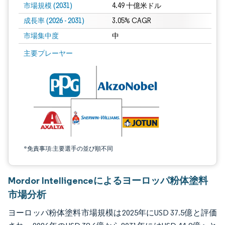
市場規模 (2031)
4.49 十億米ドル
成長率 (2026 - 2031)
3.05% CAGR
市場集中度
中
画像 © Mordor Intelligence。再利用にはCC BY 4.0の表示が必要です。
主要プレーヤー
*免責事項:主要選手の並び順不同
Mordor Intelligenceによるヨーロッパ粉体塗料
市場分析
ヨーロッパ粉体塗料市場規模は2025年にUSD 37.5億と評価