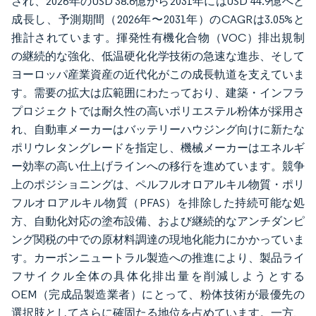
され、2026年のUSD 38.6億から2031年にはUSD 44.9億へと
成長し、予測期間（2026年〜2031年）のCAGRは3.05%と
推計されています。揮発性有機化合物（VOC）排出規制
の継続的な強化、低温硬化化学技術の急速な進歩、そして
ヨーロッパ産業資産の近代化がこの成長軌道を支えていま
す。需要の拡大は広範囲にわたっており、建築・インフラ
プロジェクトでは耐久性の高いポリエステル粉体が採用さ
れ、自動車メーカーはバッテリーハウジング向けに新たな
ポリウレタングレードを指定し、機械メーカーはエネルギ
ー効率の高い仕上げラインへの移行を進めています。競争
上のポジショニングは、ペルフルオロアルキル物質・ポリ
フルオロアルキル物質（PFAS）を排除した持続可能な処
方、自動化対応の塗布設備、および継続的なアンチダンピ
ング関税の中での原材料調達の現地化能力にかかっていま
す。カーボンニュートラル製造への推進により、製品ライ
フサイクル全体の具体化排出量を削減しようとする
OEM（完成品製造業者）にとって、粉体技術が最優先の
選択肢としてさらに確固たる地位を占めています。一方、