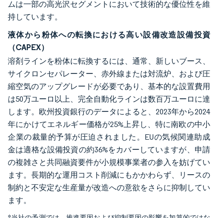
ムは一部の高光沢セグメントにおいて技術的な優位性を維
持しています。
液体から粉体への転換における高い設備改造設備投資
（CAPEX）
溶剤ラインを粉体に転換するには、通常、新しいブース、
サイクロンセパレーター、赤外線または対流炉、および圧
縮空気のアップグレードが必要であり、基本的な設置費用
は50万ユーロ以上、完全自動化ラインは数百万ユーロに達
します。欧州投資銀行のデータによると、2023年から2024
年にかけてエネルギー価格が25%上昇し、特に南欧の中小
企業の裁量的予算が圧迫されました。EUの気候関連助成
金は適格な設備投資の約36%をカバーしていますが、申請
の複雑さと共同融資要件が小規模事業者の参入を妨げてい
ます。長期的な運用コスト削減にもかかわらず、リースの
制約と不安定な生産量が改造への意欲をさらに抑制してい
ます。
*当社の予測では、推進要因および抑制要因の影響を加算的ではな