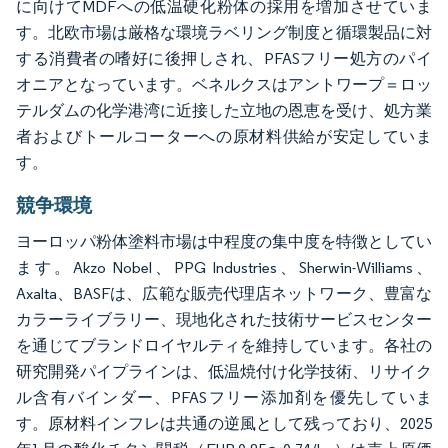
に向けてMDFへの低温硬化粉体の採用を増加させていま
す。北欧市場は厳格な環境ラベリング制度と循環製品に対
する消費者の嗜好に後押しされ、PFASフリー処方のパイ
オニアとなっています。ベネルクスはアントワープ＝ロッ
テルダムの化学港湾に近接した立地の恩恵を受け、処方業
者およびトールコーターへの原材料供給が安定していま
す。
競争環境
ヨーロッパ粉体塗料市場は中程度の集中度を特徴としてい
ます。Akzo Nobel、PPG Industries、Sherwin-Williams、
Axalta、BASFは、広範な販売代理店ネットワーク、豊富な
カラーライブラリー、現地化された技術サービスセンター
を通じてブランドロイヤルティを維持しています。各社の
研究開発パイプラインは、低温焼付け化学技術、リサイク
ル含有バインダー、PFASフリー添加剤を優先していま
す。原材料インフレは共通の逆風として残っており、2025