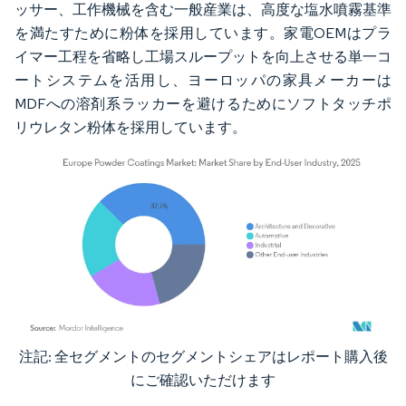
ッサー、工作機械を含む一般産業は、高度な塩水噴霧基準
を満たすために粉体を採用しています。家電OEMはプラ
イマー工程を省略し工場スループットを向上させる単一コ
ートシステムを活用し、ヨーロッパの家具メーカーは
MDFへの溶剤系ラッカーを避けるためにソフトタッチポ
リウレタン粉体を採用しています。
注記: 全セグメントのセグメントシェアはレポート購入後
画像 © Mordor Intelligence。再利用にはCC BY 4.0の表示が必要です。
にご確認いただけます