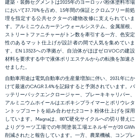
建築・装飾セグメントは2025年のヨーロッパ粉体塗料市場
において37.70%を占め、15年間の保証とクロムフリー前処
理を指定する公共セクターの建物改修に支えられていま
す。アルミニウムカーテンウォールシステム、金属屋根、
ストリートファニチャーがトン数を牽引する一方、色安定
性のあるマット仕上げが設計者の間で人気を集めていま
す。EN 13523への準拠が、自治体がほぼゼロVOCの建設
材料を要求する中で液体ポリエステルからの転換を加速さ
せました。
自動車用途は電気自動車の生産量増加に伴い、2031年にか
けて最速のCAGR 3.4%を記録すると予測されています。バ
ッテリーパックエンクロージャー、ブレーキキャリパー、
アルミニウムホイールはエポキシプライマーとポリウレタ
ントップコートを組み合わせた2コート粉体仕上げを採用
しています。Magnaは、80℃硬化サイクルへの切り替えに
よりグラーツ工場での年間塗装工場エネルギーが20 GWh
削減されたと報告しています。一方、農業機械、コンプレ