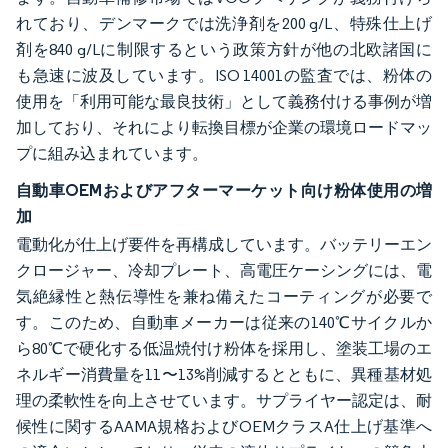
れており、デンマークでは洗浄剤を200 g/L、特殊仕上げ
剤を840 g/Lに制限するという政策方針が他の北欧諸国に
も急速に波及しています。ISO 14001の監査では、粉体の
使用を「利用可能な最良技術」として義務付ける事例が増
加しており、それにより転換目標が企業の環境ロードマッ
プに組み込まれています。
自動車OEMおよびアフターマーケット向け粉体使用の増
加
電動化が仕上げ要件を再構成しています。バッテリーエン
クロージャー、冷却プレート、高電圧ケーシングには、電
気絶縁性と熱伝導性を兼ね備えたコーティングが必要で
す。このため、自動車メーカーは従来の140℃サイクルか
ら80℃で硬化する低温焼付け粉体を採用し、塗装工場のエ
ネルギー消費量を11〜13%削減するとともに、異種基材処
理の柔軟性を向上させています。サプライヤー認定は、耐
候性に関するAAMA規格およびOEMクラスA仕上げ基準へ