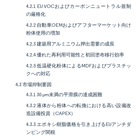
4.2.1 EU VOCおよびカーボンニュートラル規制
の厳格化
4.2.2 自動車OEMおよびアフターマーケット向け
粉体使用の増加
4.2.3 建築用アルミニウム押出需要の成長
4.2.4 優れた再利用可能性と初回塗布移行効率
4.2.5 低温硬化粉体によるMDFおよびプラスチッ
クへの対応
4.3 市場抑制要因
4.3.1 30 µm未満の平滑膜の達成困難
4.3.2 液体から粉体への転換における高い設備改
造設備投資（CAPEX）
4.3.3 エポキシ樹脂価格を引き上げるEUアンチダ
ンピング関税