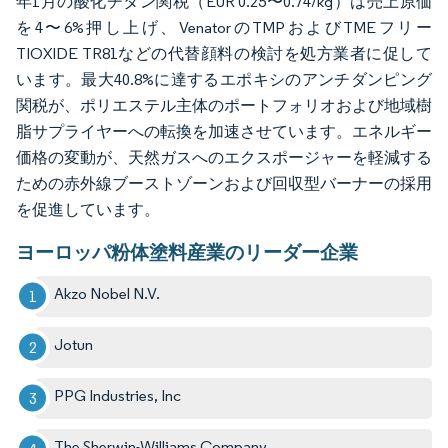
年1月の酸化チタン関税（EUR 0.25〜0.74/kg）は売上原価
を4〜6%押し上げ、VenatorのTMPおよびTMEフリー
TIOXIDE TR81などの代替顔料の検討を処方業者に促して
います。最大40.8%に達するエポキシのアンチダンピング
関税が、ポリエステル主体のポートフォリオおよび地域樹
脂サプライヤーへの転換を加速させています。エネルギー
価格の変動が、天然ガスへのエクスポージャーを軽減する
ための赤外線ブーストゾーンおよび回収型バーナーの採用
を促進しています。
ヨーロッパ粉体塗料産業のリーダー企業
Akzo Nobel N.V.
Jotun
PPG Industries, Inc
The Sherwin-Williams Company