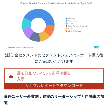
注記: 全セグメントのセグメントシェアはレポート購入後
画像 © Mordor Intelligence。再利用にはCC BY 4.0の表示が必要です。
にご確認いただけます
最終ユーザー産業別：建築のリーダーシップと自動車の加
速