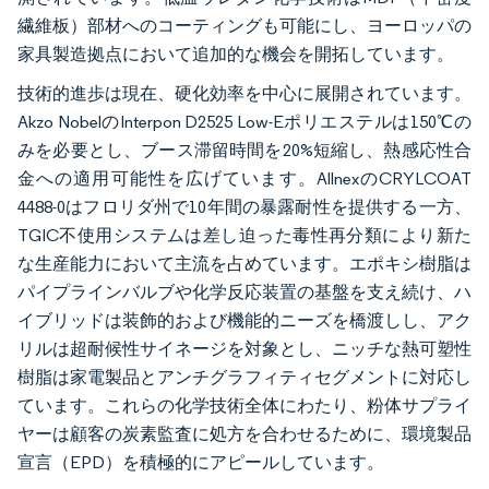
繊維板）部材へのコーティングも可能にし、ヨーロッパの
家具製造拠点において追加的な機会を開拓しています。
技術的進歩は現在、硬化効率を中心に展開されています。
Akzo NobelのInterpon D2525 Low-Eポリエステルは150℃の
みを必要とし、ブース滞留時間を20%短縮し、熱感応性合
金への適用可能性を広げています。AllnexのCRYLCOAT
4488-0はフロリダ州で10年間の暴露耐性を提供する一方、
TGIC不使用システムは差し迫った毒性再分類により新た
な生産能力において主流を占めています。エポキシ樹脂は
パイプラインバルブや化学反応装置の基盤を支え続け、ハ
イブリッドは装飾的および機能的ニーズを橋渡しし、アク
リルは超耐候性サイネージを対象とし、ニッチな熱可塑性
樹脂は家電製品とアンチグラフィティセグメントに対応し
ています。これらの化学技術全体にわたり、粉体サプライ
ヤーは顧客の炭素監査に処方を合わせるために、環境製品
宣言（EPD）を積極的にアピールしています。