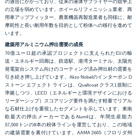
の適合にかかっており、従来の液体サプライヤーの競争上
の立場を弱めています。ホイールリフィニッシュ業者、商
用車アップフィッター、農業機器再製造業者も同様に、耐
摩耗性と長い耐用年数を目的として粉体への移行を進めて
います。
建築用アルミニウム押出需要の成長
70億ユーロ超の承認プロジェクトに支えられたEUの輸
送・エネルギー回廊は、鉄道駅、港湾ターミナル、太陽光
発電架台システム向けのコーティング済み押出材の需要を
引き続き押し上げています。Akzo Nobelのインターポン D
ストーン エフェクト ラインは、Qualicoat クラス1規制に
準拠しつつ、LEED（エネルギーと環境デザインにおける
リーダーシップ）スコアリング要件を満たす軽量でリアル
な石材仕上げを重視したセグメントを示しています。東南
欧最大の押出メーカーであるAlumilは、年間生産能力
57,500トンの8本の粉体ラインを運営しており、この地域
の建築需要を裏付けています。AAMA 2605（フロリダ州