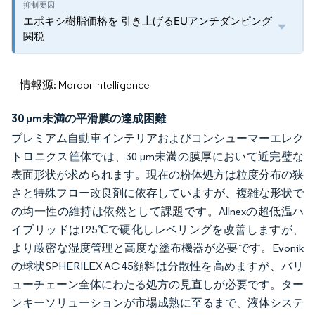
エポキシ樹脂価格を 引き上げるEUアンチダンピング
関税
情報源: Mordor Intelligence
30 µm未満の平滑膜の達成困難
プレミアム自動車インテリアおよびコンシューマーエレク
トロニクス筐体では、30 µm未満の膜厚において近完璧な
表面形状が求められます。現在の粉体処方は粒度分布の狭
さと特殊フロー改良剤に依存していますが、複雑な形状で
の均一性の維持は依然として課題です。Allnexの超低温ハ
イブリッドは125℃で硬化しレベリングを改善しますが、
より厳密な湿度管理と高度な塗布機器が必要です。Evonik
の球状SPHERILEX AC 45顔料は分散性を高めますが、バリ
ューチェーン全体にわたる処方の見直しが必要です。ター
ンキーソリューションが市場成熟に至るまで、液体システ