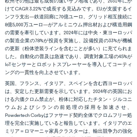
欧州その他は最も成長の速いサブ地域であり、2031年にか
けてCAGR 3.22%で成長する見込みです。EUが支援するイ
ンフラ支出—鉄道回廊に70億ユーロ、グリッド相互接続に
8億5,000万ユーロ—がアルミニウム押出材および構造用鋼
の需要を牽引しています。2024年には中央・東ヨーロッパ
の製造企業の78%が投資を実施し、設備投資の33%が機械
の更新（粉体塗装ラインを含むことが多い）に充てられま
した。自動化の普及は急速であり、調査対象工場の45%が
IoTセンサーとロボットスプレーヤーを導入してコーティ
ングの一貫性を向上させています。
英国、フランス、イタリア、スペインを含む西ヨーロッパ
は、安定した更新需要を示しています。2024年の英国にお
ける六価クロム禁止が、粉体に対応したチタン・ジルコニ
ウムおよびシランの前処理の採用を加速させ、
Powdertech Corbyはファサード契約全体でクロムフリー処
理を完全に実施していると報告しています。イタリアのエ
ミリア＝ロマーニャ家具クラスターは、輸出競争力の強化