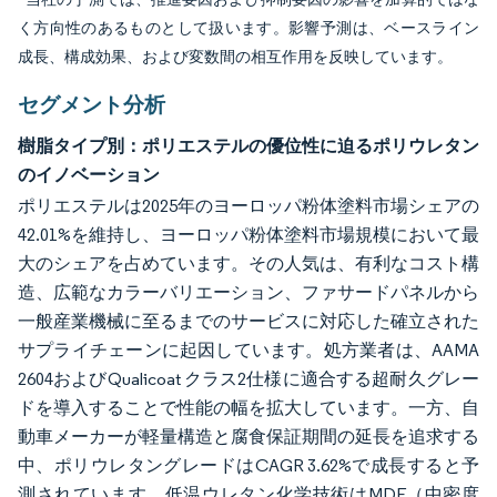
く方向性のあるものとして扱います。影響予測は、ベースライン
成長、構成効果、および変数間の相互作用を反映しています。
セグメント分析
樹脂タイプ別：ポリエステルの優位性に迫るポリウレタン
のイノベーション
ポリエステルは2025年のヨーロッパ粉体塗料市場シェアの
42.01%を維持し、ヨーロッパ粉体塗料市場規模において最
大のシェアを占めています。その人気は、有利なコスト構
造、広範なカラーバリエーション、ファサードパネルから
一般産業機械に至るまでのサービスに対応した確立された
サプライチェーンに起因しています。処方業者は、AAMA
2604およびQualicoat クラス2仕様に適合する超耐久グレー
ドを導入することで性能の幅を拡大しています。一方、自
動車メーカーが軽量構造と腐食保証期間の延長を追求する
中、ポリウレタングレードはCAGR 3.62%で成長すると予
測されています。低温ウレタン化学技術はMDF（中密度