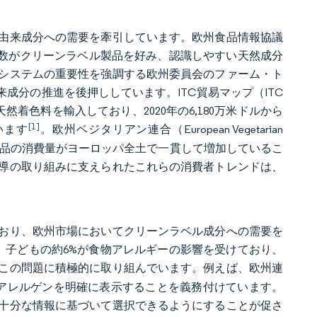
由来成分への需要を牽引しています。欧州食品情報協議
欧州消費者の大多数がクリーンラベル製品を好み、認識しやすい天然成分
システムの重要性を強調する欧州委員会のファーム・ト
る植物由来成分の推進を後押ししています。ITC貿易マップ（ITC
の天然着色料を輸入しており、2020年の6,180万米ドルから
[1]
います
。欧州ベジタリアン連合（European Vegetarian
代替品の消費量がヨーロッパ全土で一貫して増加しているこ
導の取り組みに支えられたこれらの消費者トレンドは、
おり、欧州市場においてクリーンラベル成分への需要を
%、子どもの約6%が食物アレルギーの影響を受けており、
この問題に積極的に取り組んでいます。例えば、欧州連
にアレルゲンを明確に表示することを義務付けています。
十分な情報に基づいて選択できるようにすることが促さ