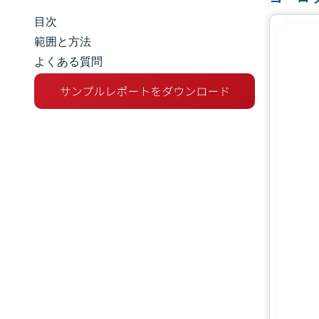
目次
市場規模とシェア
範囲と方法
よくある質問
市場分析
トレンドとインサイト
セグメント分析
地理分析
規制環境
バリューチェーン分析
競争環境
主要プレーヤー