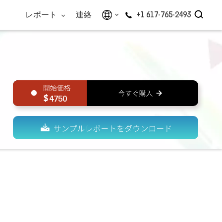
レポート
連絡
+1 617-765-2493
4750