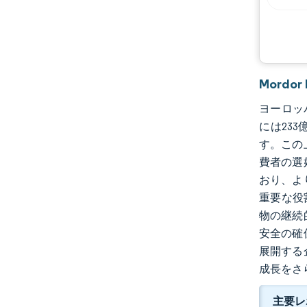
機会と展望
業界の動向
Mord
ヨーロッパ
には233
す。この
費者の選
おり、よ
重要な役
物の継続
安全の確
展開する
成長をさ
主要レ