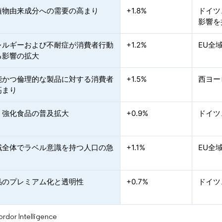
植物由来成分への需要の高まり
+1.8%
ドイツ
影響を
レルギーおよび不耐症が消費者行動
+1.2%
EU全
る影響の拡大
能かつ倫理的な製品に対する消費者
+1.5%
西ヨー
高まり
・強化食品の普及拡大
+0.9%
ドイツ
域全体でラベル意識を持つ人口の急
+1.1%
EU全
品のプレミアム化と透明性
+0.7%
ドイツ
or Intelligence