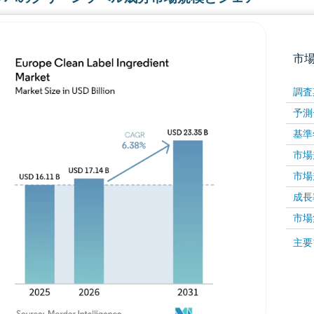
市
調査
予測
基準
市場規
市場規
成長率 
画像 © Mordor Intelligence。再利用にはCC BY 4
市場
画像 ©
主要