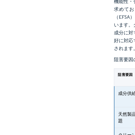
機能性・
求めてお
（EFS
います。ク
成分に対
好に対応
されます
阻害要因
阻害要因
成分供
天然製
題
クリー