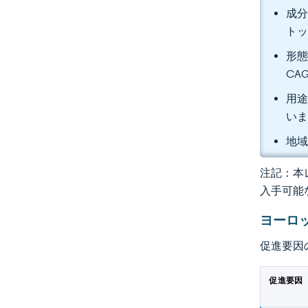
成分
トッ
形態
CA
用途
い
地域
注記：本レ
入手可能
ヨーロ
促進要因
促進要因