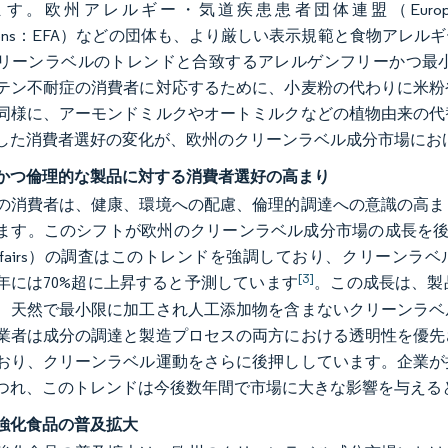
欧州アレルギー・気道疾患患者団体連盟（European Federation of 
ciations：EFA）などの団体も、より厳しい表示規範と食物
リーンラベルのトレンドと合致するアレルゲンフリーかつ最
テン不耐症の消費者に対応するために、小麦粉の代わりに米粉
同様に、アーモンドミルクやオートミルクなどの植物由来の代
した消費者選好の変化が、欧州のクリーンラベル成分市場にお
かつ倫理的な製品に対する消費者選好の高まり
の消費者は、健康、環境への配慮、倫理的調達への意識の高ま
す。このシフトが欧州のクリーンラベル成分市場の成長を後押ししています
gn Affairs）の調査はこのトレンドを強調しており、クリーンラ
[3]
26年には70%超に上昇すると予測しています
。この成長は、製
、天然で最小限に加工され人工添加物を含まないクリーンラベ
業者は成分の調達と製造プロセスの両方における透明性を優先
おり、クリーンラベル運動をさらに後押ししています。企業が
つれ、このトレンドは今後数年間で市場に大きな影響を与える
強化食品の普及拡大