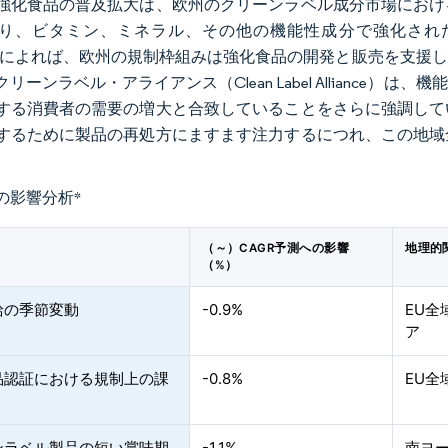
強化食品の普及拡大は、欧州のクリーンラベル成分市場におけ
り、ビタミン、ミネラル、その他の機能性成分で強化され
A）によれば、欧州の規制枠組みは強化食品の開発と販売を支援
リーンラベル・アライアンス（Clean Label Allianc
する消費者の需要の増大と合致していることをさらに強調して
するために製品の再処方にますます注力するにつれ、この地域
。
の影響分析
*
（～）CAGR予測への影響
地理的
（%）
給の季節変動
-0.9%
EU
ア
品認証における規制上の課
-0.8%
EU
ンラベル製品の短い賞味期
-1.1%
南ヨ