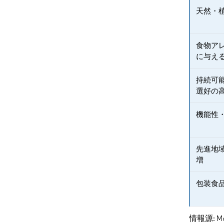
天然・
食物ア
に与え
持続可
選好の
機能性
先進地
増
包装食
情報源: Mord