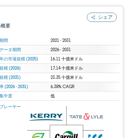
シェア
場概要
期間
2021 - 2031
データ期間
2026 - 2031
年の市場規模 (2025)
16.11 十億米ドル
模 (2026)
17.14 十億米ドル
模 (2031)
23.35 十億米ドル
(2026 - 2031)
.0の表示が必要です。
6.38% CAGR
集中度
低
 Mordor Intelligence。再利用にはCC BY 4.0の表示が必要です。
プレーヤー