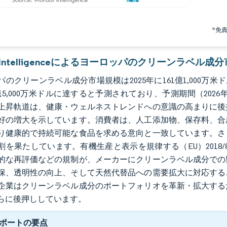
*免
or Intelligenceによるヨーロッパのクリーンラベル成
のクリーンラベル成分市場規模は2025年に161億1,000万米ドルと
億5,000万米ドルに達すると予測されており、予測期間（2026年
上昇軌道は、健康・ウェルネストレンドへの意識の高まりに後
好の増大を示しています。消費者は、人工添加物、保存料、合
り健康的で持続可能な食品を求める意向と一致しています。さ
割を果たしています。有機生産と表示を規律する（EU）2018/
的な再評価などの規制が、メーカーにクリーンラベル成分での
保、透明性の向上、そして天然代替品への需要拡大に対応する
企業はクリーンラベル成分のポートフォリオを革新・拡大する
らに後押ししています。
ポートの要点