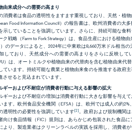
物由来成分への需要の高まり
の消費者は食品の透明性をますます重視しており、天然・植物
opean Food Information Council）の報告書は、
を示していることを強調しています。さらに、持続可能な食料
ク戦略（Farm to Fork Strategy）は、食品生産におけ
 Map）のデータによると、2024年に中東欧は8,660万米ドル相当
加しており、天然成分への需要の高まりをさらに反映して
n：EVU）は、オートミルクや植物由来の代替肉を含む植物由来
しています。持続可能な農業と植物由来食のを推進する政府主
進させると見込まれています。
ルギーおよび不耐症が消費者行動に与える影響の拡大
ルギーおよび不耐症の増加は消費者行動に大きな影響を与えて
います。欧州食品安全機関（EFSA）は、欧州では成人の約2
[2]
の透明性の必要性を強調しています
。政府および規制機関は
者向け食品情報（FIC）規則は、あらかじめ包装された食品
により、製造業者はクリーンラベルの実践を採用し、消費者が