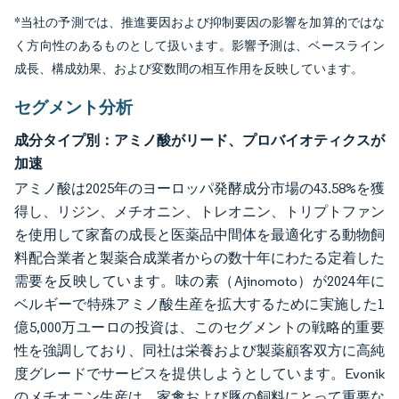
*当社の予測では、推進要因および抑制要因の影響を加算的ではな
く方向性のあるものとして扱います。影響予測は、ベースライン
成長、構成効果、および変数間の相互作用を反映しています。
セグメント分析
成分タイプ別：アミノ酸がリード、プロバイオティクスが
加速
アミノ酸は2025年のヨーロッパ発酵成分市場の43.58%を獲
得し、リジン、メチオニン、トレオニン、トリプトファン
を使用して家畜の成長と医薬品中間体を最適化する動物飼
料配合業者と製薬合成業者からの数十年にわたる定着した
需要を反映しています。味の素（Ajinomoto）が2024年に
ベルギーで特殊アミノ酸生産を拡大するために実施した1
億5,000万ユーロの投資は、このセグメントの戦略的重要
性を強調しており、同社は栄養および製薬顧客双方に高純
度グレードでサービスを提供しようとしています。Evonik
のメチオニン生産は、家禽および豚の飼料にとって重要な