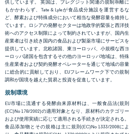
供しています。 英国は、ブレグジット関連の規制乖離に
もかかわらず、Tate & Lyleが食品成分施設を運営するな
ど、酵素および特殊成分において相当な発酵容量を維持し
ています。ロシアの発酵セクターは地政学的緊張と西洋技
術へのアクセス制限によって制約されていますが、国内生
産業者は引き続き国内の食品および製薬市場にサービスを
提供しています。北欧諸国、東ヨーロッパ、小規模な西ヨ
ーロッパ諸国を包含するその他のヨーロッパ地域は、特殊
生産業者および契約発酵オペレーターを通じて地域の容量
に総合的に貢献しており、EUフレームワーク下での規制
調和が国境を越えた貿易と投資を促進しています。
規制環境
EU市場に流通する発酵由来原材料は、一般食品法(規則
(EC)No 178/2002)の適用対象となり、原材料のカテゴリー
および使用実績に応じて適用される手続きが決定される。
食品添加物とその規格は主に規則(EC)No 1333/2008によ