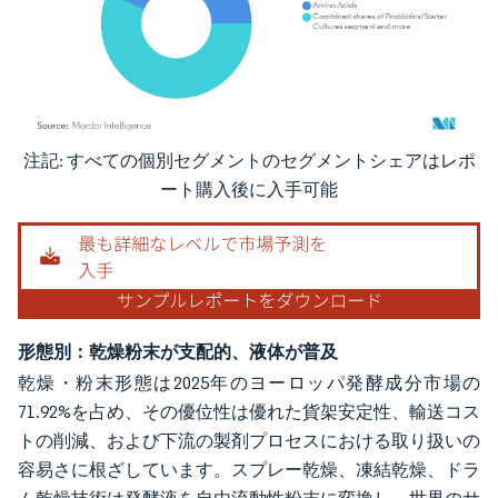
注記: すべての個別セグメントのセグメントシェアはレポ
画像 © Mordor Intelligence。再利用にはCC BY 4.0の表示が必要です。
ート購入後に入手可能
形態別：乾燥粉末が支配的、液体が普及
乾燥・粉末形態は2025年のヨーロッパ発酵成分市場の
71.92%を占め、その優位性は優れた貨架安定性、輸送コス
トの削減、および下流の製剤プロセスにおける取り扱いの
容易さに根ざしています。スプレー乾燥、凍結乾燥、ドラ