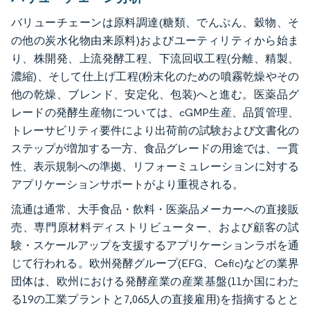
バリューチェーンは原料調達(糖類、でんぷん、穀物、そ
の他の炭水化物由来原料)およびユーティリティから始ま
り、株開発、上流発酵工程、下流回収工程(分離、精製、
濃縮)、そして仕上げ工程(粉末化のための噴霧乾燥やその
他の乾燥、ブレンド、安定化、包装)へと進む。医薬品グ
レードの発酵生産物については、cGMP生産、品質管理、
トレーサビリティ要件により出荷前の試験および文書化の
ステップが増加する一方、食品グレードの用途では、一貫
性、表示規制への準拠、リフォーミュレーションに対する
アプリケーションサポートがより重視される。
流通は通常、大手食品・飲料・医薬品メーカーへの直接販
売、専門原材料ディストリビューター、および顧客の試
験・スケールアップを支援するアプリケーションラボを通
じて行われる。欧州発酵グループ(EFG、Cefic)などの業界
団体は、欧州における発酵産業の産業基盤(11か国にわた
る19の工業プラントと7,065人の直接雇用)を指摘するとと