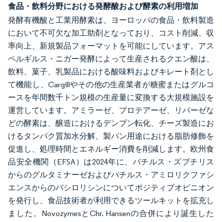
食品・飲料分野における発酵酸および酵素の利用増加
発酵有機酸と工業用酵素は、ヨーロッパの食品・飲料製造
において不可欠な加工助剤となっており、コスト削減、収
率向上、新規製品フォーマットを可能にしています。アス
ペルギルス・ニガー発酵によって生産されるクエン酸は、
飲料、菓子、乳製品における酸味料およびキレート剤とし
て機能し、Cargillやその他の生産業者が糖蜜またはグルコ
ースを年間数千トン規模の生産量に変換する大規模施設を
運営しています。アミラーゼ、プロテアーゼ、リパーゼな
どの酵素は、醸造におけるデンプン転化、チーズ製造にお
けるタンパク質加水分解、製パン用途における脂肪修飾を
促進し、処理時間とエネルギー消費を削減します。欧州食
品安全機関（EFSA）は2024年に、バチルス・ズブチリス
からのグルタミナーゼおよびバチルス・アミロリクファシ
エンスからのバシロリシンについてポジティブオピニオン
を発行し、食品技術者が利用できるツールキットを拡充し
ました。NovozymesとChr. Hansenの合併により誕生した