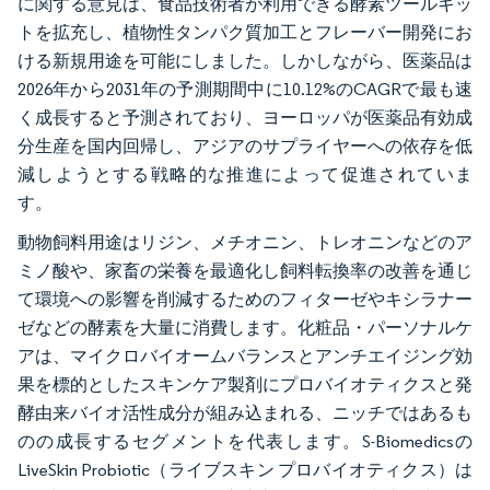
に関する意見は、食品技術者が利用できる酵素ツールキッ
トを拡充し、植物性タンパク質加工とフレーバー開発にお
ける新規用途を可能にしました。しかしながら、医薬品は
2026年から2031年の予測期間中に10.12%のCAGRで最も速
く成長すると予測されており、ヨーロッパが医薬品有効成
分生産を国内回帰し、アジアのサプライヤーへの依存を低
減しようとする戦略的な推進によって促進されていま
す。
動物飼料用途はリジン、メチオニン、トレオニンなどのア
ミノ酸や、家畜の栄養を最適化し飼料転換率の改善を通じ
て環境への影響を削減するためのフィターゼやキシラナー
ゼなどの酵素を大量に消費します。化粧品・パーソナルケ
アは、マイクロバイオームバランスとアンチエイジング効
果を標的としたスキンケア製剤にプロバイオティクスと発
酵由来バイオ活性成分が組み込まれる、ニッチではあるも
のの成長するセグメントを代表します。S-Biomedicsの
LiveSkin Probiotic（ライブスキン プロバイオティクス）は