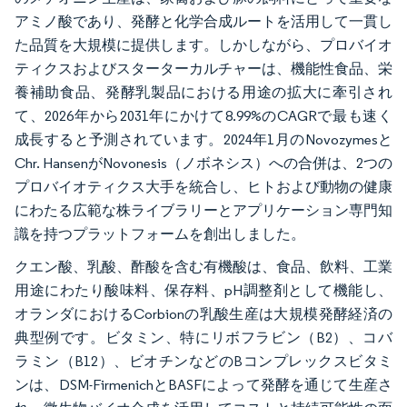
アミノ酸であり、発酵と化学合成ルートを活用して一貫し
た品質を大規模に提供します。しかしながら、プロバイオ
ティクスおよびスターターカルチャーは、機能性食品、栄
養補助食品、発酵乳製品における用途の拡大に牽引され
て、2026年から2031年にかけて8.99%のCAGRで最も速く
成長すると予測されています。2024年1月のNovozymesと
Chr. HansenがNovonesis（ノボネシス）への合併は、2つの
プロバイオティクス大手を統合し、ヒトおよび動物の健康
にわたる広範な株ライブラリーとアプリケーション専門知
識を持つプラットフォームを創出しました。
クエン酸、乳酸、酢酸を含む有機酸は、食品、飲料、工業
用途にわたり酸味料、保存料、pH調整剤として機能し、
オランダにおけるCorbionの乳酸生産は大規模発酵経済の
典型例です。ビタミン、特にリボフラビン（B2）、コバ
ラミン（B12）、ビオチンなどのBコンプレックスビタミ
ンは、DSM-FirmenichとBASFによって発酵を通じて生産さ