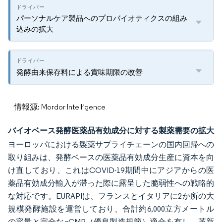
パーソナルケア製品へのプロバイオティクスの組み
込みの拡大
発酵由来保存料による賞味期限の改善
情報源: Mordor Intelligence
バイオベース発酵医薬品有効成分に対する製薬需要の拡大
ヨーロッパにおける製薬サプライチェーンの国内回帰への
取り組みは、発酵ベースの医薬品有効成分生産に資本を向
け直しており、これはCOVID-19期間中にアジアからの医
薬品有効成分輸入が滞った際に露呈した脆弱性への戦略的
な対応です。EURAPIは、フランスとイタリアに2か所の大
規模発酵施設を運営しており、合計約6,000立方メートル
の容量と完全なcGMP（優良製造規範）適合を有し、革新