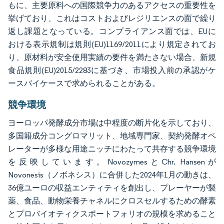
もに、主要原料への国際競争力のあるアクセスの重要性を
挙げており、これはコストおよびレジリエンスの面で繰り
返し課題となっている。コンプライアンス面では、EUに
おける表示規制は規則(EU)1169/2011により規定されてお
り、原材料が安全使用実績の要件を満たさない場合、新規
食品規則(EU)2015/2283に基づき、市場投入前の承認がケ
ースバイケースで求められることがある。
競争環境
ヨーロッパ発酵成分市場は中程度の断片化を示しており、
多国籍成分コングロマリット、地域専門家、契約発酵オペ
レーターが多様な用途ニッチにわたって共存する競争環境
を反映しています。NovozymesとChr. Hansenが
Novonesis（ノボネシス）に合併した2024年1月の動きは、
36億ユーロの収益エンティティを創出し、プレーヤーが製
薬、食品、動物栄養チャネルにクロスセルするための酵素
とプロバイオティクスポートフォリオの規模を求めること