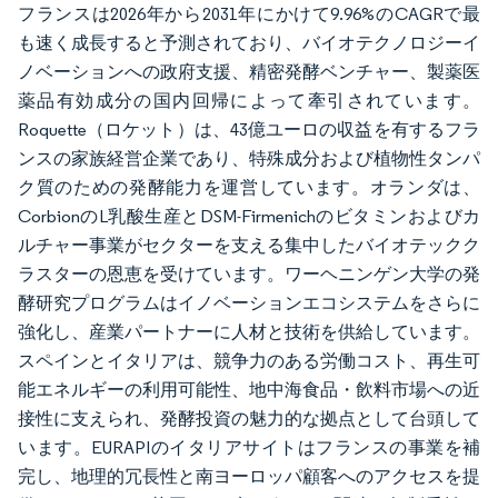
フランスは2026年から2031年にかけて9.96%のCAGRで最
も速く成長すると予測されており、バイオテクノロジーイ
ノベーションへの政府支援、精密発酵ベンチャー、製薬医
薬品有効成分の国内回帰によって牽引されています。
Roquette（ロケット）は、43億ユーロの収益を有するフラ
ンスの家族経営企業であり、特殊成分および植物性タンパ
ク質のための発酵能力を運営しています。オランダは、
CorbionのL乳酸生産とDSM-Firmenichのビタミンおよびカ
ルチャー事業がセクターを支える集中したバイオテックク
ラスターの恩恵を受けています。ワーヘニンゲン大学の発
酵研究プログラムはイノベーションエコシステムをさらに
強化し、産業パートナーに人材と技術を供給しています。
スペインとイタリアは、競争力のある労働コスト、再生可
能エネルギーの利用可能性、地中海食品・飲料市場への近
接性に支えられ、発酵投資の魅力的な拠点として台頭して
います。EURAPIのイタリアサイトはフランスの事業を補
完し、地理的冗長性と南ヨーロッパ顧客へのアクセスを提