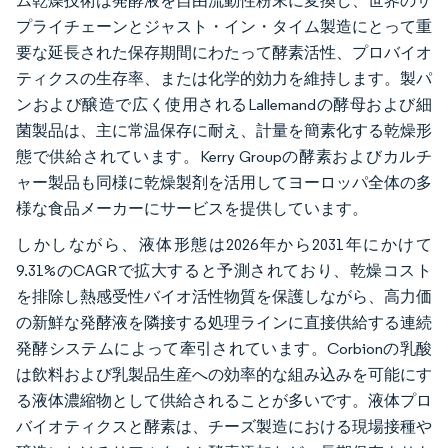
ム乾燥技術は発酵液を自由流動性粉末に変換し、世界のサ
プライチェーンとジャスト・イン・タイム製造にとって重
要な延長された保存期間にわたって酵素活性、プロバイオ
ティクスの生存率、または化学的効力を維持します。製パ
ンおよび醸造で広く使用されるLallemandの酵母および細
菌製品は、主に常温保存に耐え、計量を簡素化する乾燥形
態で供給されています。Kerry Groupの酵素およびカルチ
ャー製品も同様に乾燥製剤を活用してヨーロッパ全体の多
様な食品メーカーにサービスを提供しています。
しかしながら、液体形態は2026年から2031年にかけて
9.31%のCAGRで拡大すると予測されており、乾燥コスト
を排除し熱感受性バイオ活性物質を保護しながら、高力価
の新鮮な発酵液を隣接する処理ラインに直接供給する連続
発酵システムによって牽引されています。Corbionの乳酸
は飲料および乳製品生産への効率的な組み込みを可能にす
る液体濃縮物として供給されることが多いです。液体プロ
バイオティクスと酵素は、チーズ製造における現場接種や