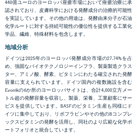
440億ユーロのヨーロッパ座瘡市場において痤瘡治療に承
認されており、皮膚科学における発酵成分の治療的可能性
を実証しています。その他の用途は、発酵由来分子が石油
化学ルートに対する持続可能性の優位性を提供する工業化
学品、繊維、特殊材料を包含します。
地域分析
ドイツは2025年のヨーロッパ発酵成分市場の27.74%を占
め、強固なバイオテクノロジーインフラ、製薬製造クラス
ター、アミノ酸、酵素、ビタミンにわたる確立された発酵
容量に支えられています。ドイツ国内の複数施設を含む
Evonikの6か所のヨーロッパサイトは、合計4,000立方メー
トル超の発酵容量を収容し、製薬、栄養、工業顧客にサー
ビスを提供しています。BASFのビタミン生産も同様にド
イツに集中しており、リボフラビンやその他のBコンプレ
ックスビタミンの発酵を活用し、同社のより広範な化学ポ
ートフォリオと統合しています。