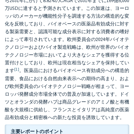
ら2031年にかけて8.82%のCAGRで2031年までに169億6,000
万USDに達すると予測されています。この加速は、ヨーロ
ッパのメーカーが機能性分子を調達する方法の構造的な変
化を反映しており、バイオベースの医薬品有効成分に対す
る製薬需要と、認識可能な成分表示に対する消費者の嗜好
によって牽引されています。欧州委員会の2024年バイオテ
クノロジーおよびバイオ製造戦略は、欧州が世界のバイオ
テクノロジー市場においてより大きなシェアを獲得する位
置付けとしており、欧州は現在相当なシェアを保持してい
[1]
ます
。医薬品におけるバイオベース有効成分への構造的
需要、食品における自然由来表示への期待の高まり、およ
び欧州委員会のバイオテクノロジー戦略が相まって、ヨー
ロッパ発酵成分市場全体での普及が加速しています。ドイ
ツとオランダの発酵ハブは商品グレードのアミノ酸と有機
酸を大規模に供給し、フランスとイタリアは高純度の医薬
品有効成分と精密株への新たな投資を誘致しています。
主要レポートのポイント