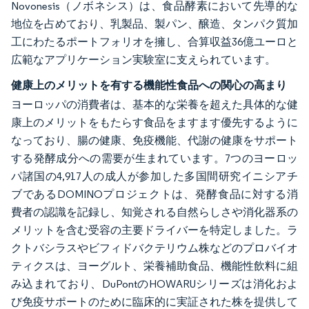
Novonesis（ノボネシス）は、食品酵素において先導的な
地位を占めており、乳製品、製パン、醸造、タンパク質加
工にわたるポートフォリオを擁し、合算収益36億ユーロと
広範なアプリケーション実験室に支えられています。
健康上のメリットを有する機能性食品への関心の高まり
ヨーロッパの消費者は、基本的な栄養を超えた具体的な健
康上のメリットをもたらす食品をますます優先するように
なっており、腸の健康、免疫機能、代謝の健康をサポート
する発酵成分への需要が生まれています。7つのヨーロッ
パ諸国の4,917人の成人が参加した多国間研究イニシアチ
ブであるDOMINOプロジェクトは、発酵食品に対する消
費者の認識を記録し、知覚される自然らしさや消化器系の
メリットを含む受容の主要ドライバーを特定しました。ラ
クトバシラスやビフィドバクテリウム株などのプロバイオ
ティクスは、ヨーグルト、栄養補助食品、機能性飲料に組
み込まれており、DuPontのHOWARUシリーズは消化およ
び免疫サポートのために臨床的に実証された株を提供して