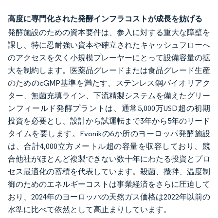
高度に専門化された発酵インフラコストが成長を妨げる
発酵施設のための資本要件は、参入に対する重大な障壁を
課し、特に忍耐強い資本や確立されたキャッシュフローへ
のアクセスを欠く小規模プレーヤーにとって設備容量の拡
大を制約します。医薬品グレードまたは食品グレード生産
のためのcGMP基準を満たす、ステンレス鋼バイオリアク
ター、無菌充填ライン、下流精製システムを備えたグリー
ンフィールド発酵プラントは、通常5,000万USD超の初期
投資を必要とし、設計から試運転まで3年から5年のリード
タイムを要します。Evonikの6か所のヨーロッパ発酵施設
は、合計4,000立方メートル超の容量を収容しており、競
合他社がほとんど複製できない数十年にわたる投資とプロ
セス最適化の蓄積を代表しています。殺菌、攪拌、温度制
御のためのエネルギーコストは事業経済をさらに圧迫して
おり、2024年のヨーロッパの天然ガス価格は2022年以前の
水準に比べて依然として高止まりしています。