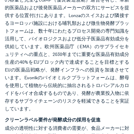
的医薬品および後発医薬品メーカーの双方にサービスを提
供する位置付けにあります。Lonzaのスイスおよび隣接す
るヨーロッパ施設における哺乳類および微生物発酵プラッ
トフォームは、数十年にわたるプロセス開発の専門知識を
活用して、バイオロジクスおよび低分子医薬品有効成分を
供給しています。欧州医薬品庁（EMA）のサプライセキ
ュリティへの重点と、2030年までに重要な医薬品有効成分
生産の40%をEUブロック内で達成することを目標とする
EUの医薬品戦略が、発酵インフラへの投資を加速させて
います。Evonikのバイオミルクプラットフォームは、酵母
を使用して植物から伝統的に抽出されるトロパンアルカロ
イドをバイオ合成するものであり、発酵が農業投入物に依
存するサプライチェーンのリスクを軽減できることを実証
しています。
クリーンラベル要件が発酵成分の採用を促進
成分の透明性に対する消費者の需要が、食品メーカーに対