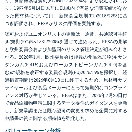
り、食品酵素は規則(EC)No 1332/2008により規定されてお
り、1997年5月14日以前にEU域内で有意な消費実績がなか
った原材料については、新規食品規則(EU)2015/2283に基
づき評価され、EFSAがリスク評価を実施する。
認可およびユニオンリストの更新は、通常、共通認可手続
き(規則(EC)No 1331/2008)を通じて進められ、EFSAの見解
と欧州委員会および加盟国のリスク管理決定が組み合わさ
れる。2026年1月、欧州委員会は複数の食品添加物(キサン
タンガム(E 415)およびローカストビーンガム(E 410)を含
む)の規格を改正する委員会規則(EU)2026/196を採択し、経
過措置期間は2026年8月18日に終了するため、原材料サプ
ライヤーおよび食品メーカーにとって短期的なコンプライ
アンス対応が生じている。EFSAはまた、2026年7月20日付
で食品添加物申請に関するデータ要件のガイダンスを更新
し、新規承認または既存認可の変更を求める企業に対する
申請書の質に関する期待値を強化した。
バリューチェーン分析