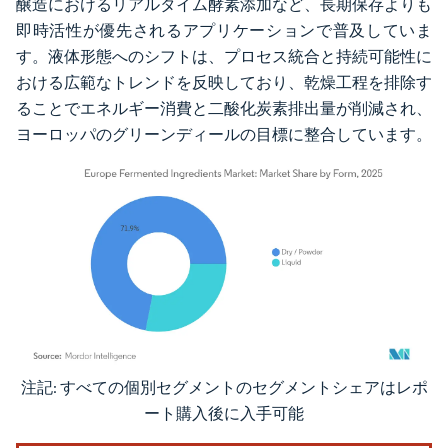
醸造におけるリアルタイム酵素添加など、長期保存よりも
即時活性が優先されるアプリケーションで普及していま
す。液体形態へのシフトは、プロセス統合と持続可能性に
おける広範なトレンドを反映しており、乾燥工程を排除す
ることでエネルギー消費と二酸化炭素排出量が削減され、
ヨーロッパのグリーンディールの目標に整合しています。
注記: すべての個別セグメントのセグメントシェアはレポ
画像 © Mordor Intelligence。再利用にはCC BY 4.0の表示が必要です。
ート購入後に入手可能