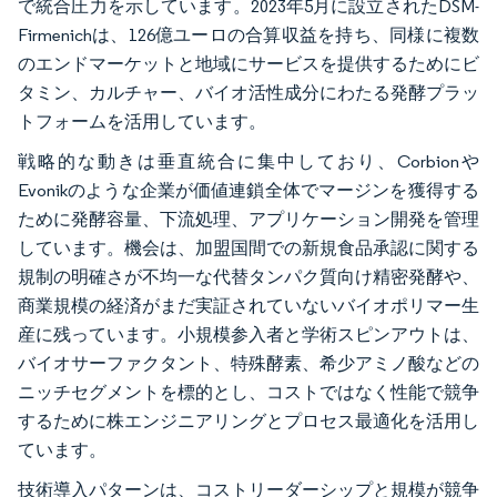
で統合圧力を示しています。2023年5月に設立されたDSM-
Firmenichは、126億ユーロの合算収益を持ち、同様に複数
のエンドマーケットと地域にサービスを提供するためにビ
タミン、カルチャー、バイオ活性成分にわたる発酵プラッ
トフォームを活用しています。
戦略的な動きは垂直統合に集中しており、Corbionや
Evonikのような企業が価値連鎖全体でマージンを獲得する
ために発酵容量、下流処理、アプリケーション開発を管理
しています。機会は、加盟国間での新規食品承認に関する
規制の明確さが不均一な代替タンパク質向け精密発酵や、
商業規模の経済がまだ実証されていないバイオポリマー生
産に残っています。小規模参入者と学術スピンアウトは、
バイオサーファクタント、特殊酵素、希少アミノ酸などの
ニッチセグメントを標的とし、コストではなく性能で競争
するために株エンジニアリングとプロセス最適化を活用し
ています。
技術導入パターンは、コストリーダーシップと規模が競争