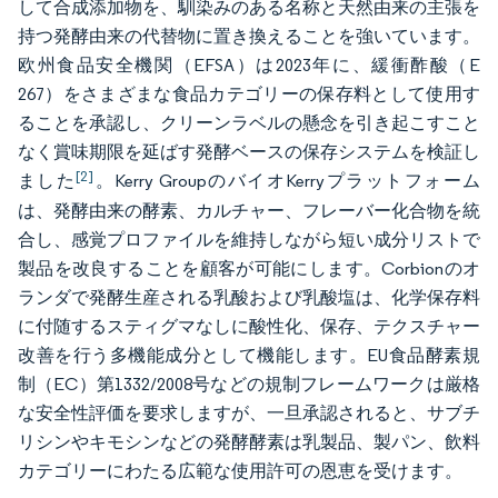
して合成添加物を、馴染みのある名称と天然由来の主張を
持つ発酵由来の代替物に置き換えることを強いています。
欧州食品安全機関（EFSA）は2023年に、緩衝酢酸（E
267）をさまざまな食品カテゴリーの保存料として使用す
ることを承認し、クリーンラベルの懸念を引き起こすこと
なく賞味期限を延ばす発酵ベースの保存システムを検証し
[2]
ました
。Kerry GroupのバイオKerryプラットフォーム
は、発酵由来の酵素、カルチャー、フレーバー化合物を統
合し、感覚プロファイルを維持しながら短い成分リストで
製品を改良することを顧客が可能にします。Corbionのオ
ランダで発酵生産される乳酸および乳酸塩は、化学保存料
に付随するスティグマなしに酸性化、保存、テクスチャー
改善を行う多機能成分として機能します。EU食品酵素規
制（EC）第1332/2008号などの規制フレームワークは厳格
な安全性評価を要求しますが、一旦承認されると、サブチ
リシンやキモシンなどの発酵酵素は乳製品、製パン、飲料
カテゴリーにわたる広範な使用許可の恩恵を受けます。