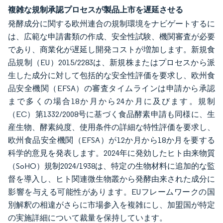
複雑な規制承認プロセスが製品上市を遅延させる
発酵成分に関する欧州連合の規制環境をナビゲートするに
は、広範な申請書類の作成、安全性試験、機関審査が必要
であり、商業化が遅延し開発コストが増加します。新規食
品規制（EU）2015/2283は、新規株またはプロセスから派
生した成分に対して包括的な安全性評価を要求し、欧州食
品安全機関（EFSA）の審査タイムラインは申請から承認
まで多くの場合18か月から24か月に及びます。規制
（EC）第1332/2008号に基づく食品酵素申請も同様に、生
産生物、酵素純度、使用条件の詳細な特性評価を要求し、
欧州食品安全機関（EFSA）が12か月から18か月を要する
科学的意見を発表します。2024年に発効したヒト由来物質
（SoHO）規制2024/1938は、特定の生物材料に追加的な監
督を導入し、ヒト関連微生物叢から発酵由来された成分に
影響を与える可能性があります。EUフレームワークの国
別解釈の相違がさらに市場参入を複雑にし、加盟国が特定
の実施詳細について裁量を保持しています。