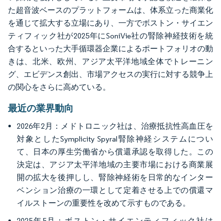
た超音波ベースのプラットフォームは、体系立った商業化
を通じて拡大する立場にあり、一方でボストン・サイエン
ティフィック社が2025年にSoniVie社の腎除神経技術を統
合するといった大手循環器企業によるポートフォリオの動
きは、北米、欧州、アジア太平洋地域全体でトレーニン
グ、エビデンス創出、市場アクセスの実行に対する競争上
の関心をさらに高めている。
最近の業界動向
2026年2月：メドトロニック社は、治療抵抗性高血圧を
対象としたSymplicity Spyral腎除神経システムについ
て、日本の厚生労働省から償還承認を取得した。この
決定は、アジア太平洋地域の主要市場における商業展
開の拡大を後押しし、腎除神経術を日常的なインター
ベンション治療の一環として定着させる上での償還マ
イルストーンの重要性を改めて示すものである。
2025年5月：ボストン・サイエンティフィック社は