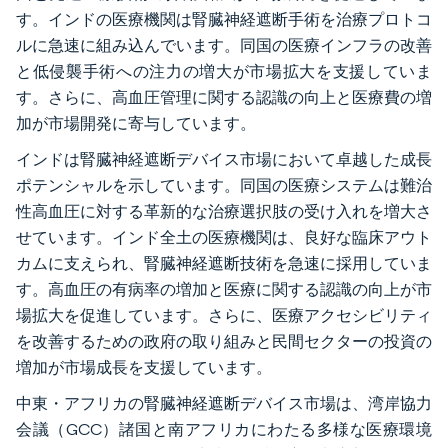
す。インドの医療機関は腎臓神経遮断手術を治療プロトコ
ルに急速に組み込んでいます。同国の医療インフラの改善
と低侵襲手術への注力の増大が市場拡大を支援していま
す。さらに、高血圧管理に関する認識の向上と医療費の増
加が市場開発に寄与しています。
インドは腎臓神経遮断デバイス市場において卓越した成長
ポテンシャルを示しています。同国の医療システムは難治
性高血圧に対する革新的な治療選択肢の受け入れを増大さ
せています。インド全土の医療機関は、良好な臨床アウト
カムに支えられ、腎臓神経遮断技術を急速に採用していま
す。高血圧の有病率の増加と医療に関する認識の向上が市
場拡大を促進しています。さらに、医療アクセシビリティ
を改善するための政府の取り組みと民間セクターの投資の
増加が市場成長を支援しています。
中東・アフリカの腎臓神経遮断デバイス市場は、湾岸協力
会議（GCC）諸国と南アフリカにわたる多様な医療環境