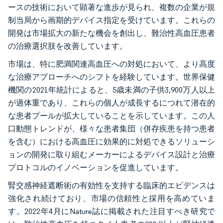
ースの技術において顕著な進歩が見られ、複数の企業が規
制当局から画期的デバイス指定を受けています。これらの
開発は市場拡大の新たな機会を創出し、難治性高血圧患者
の治療選択肢を改善しています。
市場は、特に肥満関連高血圧への対処において、より高度
な治療アプローチへのシフトを経験しています。世界保健
機関の2021年統計によると、5歳未満の子供3,900万人以上
が過体重であり、これらの個人が成長するにつれて潜在的
な患者プールが拡大していることを示しています。この人
口動態トレンドが、様々な患者集団（併存疾患を持つ患者
を含む）における高血圧に効果的に対処できるソリューシ
ョンの開発に取り組むメーカーによるデバイス設計と治療
プロトコルのイノベーションを促進しています。
腎交感神経遮断術の有効性を支持する臨床的エビデンスは
強化され続けており、市場の信頼性と採用を高めていま
す。2022年4月にNature誌に掲載された注目すべき研究で