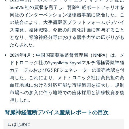
SoniVie社の買収を完了し、腎除神経ポートフォリオを
同社のインターベンション循環器事業に統合した。こ
の統合により、大手循環器プラットフォームがデバイ
ス開発、臨床戦略、今後の商業化計画に関与すること
となり、腎除神経分野における競争力学の広がりがも
たらされた。
2024年4月：中国国家薬品監督管理局（NMPA）は、メ
ドトロニック社のSymplicity Spyralマルチ電極腎除神経
カテーテルおよびG3 RFジェネレーターの販売承認を付
与した。これにより、メドトロニック社は高負担の高
血圧地域における対応可能な市場範囲を拡大し、規制
市場への参入に伴う地域での臨床採用と訓練投資を後
押しした。
腎臓神経遮断デバイス産業レポートの目次
1. はじめに