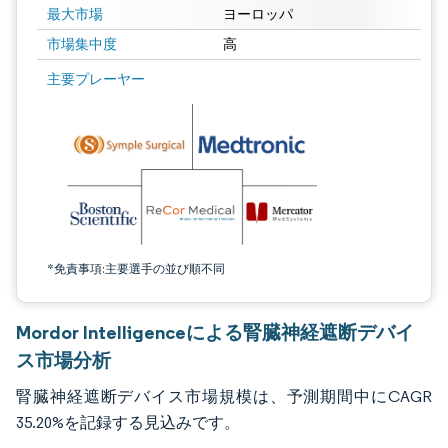
最大市場
ヨーロッパ
市場集中度
高
画像 © Mordor Intelligence。再利用にはCC BY 4.0の表示が必要です。
主要プレーヤー
*免責事項:主要選手の並び順不同
Mordor Intelligenceによる腎臓神経遮断デバイ
ス市場分析
腎臓神経遮断デバイス市場規模は、予測期間中にCAGR
35.20%を記録する見込みです。