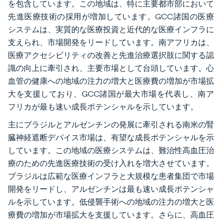
を包含しています。この地域は、特に主要都市部において
先進医療技術の採用が増加しています。GCC諸国の医療
システムは、実質的な医療投資と近代的な医療インフラに
支えられ、市場開発をリードしています。南アフリカは、
医療アクセシビリティの改善と先進治療選択肢に関する認
識の向上に牽引され、主要市場として台頭しています。心
血管の健康への地域の注力の増大と医療費の増加が市場拡
大を支援しており、GCC諸国が最大市場を代表し、南ア
フリカが最も速い成長ポテンシャルを示しています。
主にブラジルとアルゼンチンの発展に牽引される南米の腎
臓神経遮断デバイス市場は、有望な成長ポテンシャルを示
しています。この地域の医療システムは、難治性高血圧治
療のための先進医療技術の受け入れを増大させています。
ブラジルは広範な医療インフラと大規模な患者集団で市場
開発をリードし、アルゼンチンは最も速い成長ポテンシャ
ルを示しています。低侵襲手術への地域の注力の増大と医
療費の増加が市場拡大を支援しています。さらに、高血圧