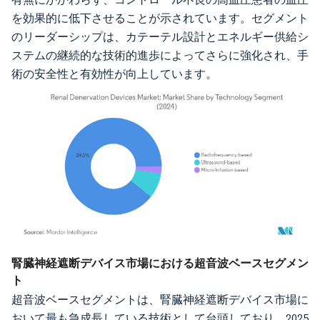
を効果的に低下させることが示されています。セグメント
のリーダーシップは、カテーテル設計とエネルギー供給シ
ステムの継続的な技術的進歩によってさらに強化され、手
術の安全性と有効性が向上しています。
画像 © Mordor Intelligence。再利用にはCC BY 4.0の表示が必要です。
腎臓神経遮断デバイス市場における超音波ベースセグメン
ト
超音波ベースセグメントは、腎臓神経遮断デバイス市場に
おいて最も急成長している技術として台頭しており、2025