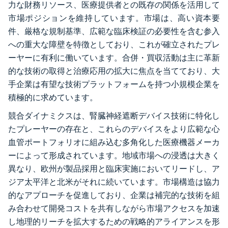
力な財務リソース、医療提供者との既存の関係を活用して
市場ポジションを維持しています。市場は、高い資本要
件、厳格な規制基準、広範な臨床検証の必要性を含む参入
への重大な障壁を特徴としており、これが確立されたプレ
ーヤーに有利に働いています。合併・買収活動は主に革新
的な技術の取得と治療応用の拡大に焦点を当てており、大
手企業は有望な技術プラットフォームを持つ小規模企業を
積極的に求めています。
競合ダイナミクスは、腎臓神経遮断デバイス技術に特化し
たプレーヤーの存在と、これらのデバイスをより広範な心
血管ポートフォリオに組み込む多角化した医療機器メーカ
ーによって形成されています。地域市場への浸透は大きく
異なり、欧州が製品採用と臨床実施においてリードし、ア
ジア太平洋と北米がそれに続いています。市場構造は協力
的なアプローチを促進しており、企業は補完的な技術を組
み合わせて開発コストを共有しながら市場アクセスを加速
し地理的リーチを拡大するための戦略的アライアンスを形