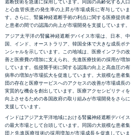
遮断技術を急速に採用しています。同国の高齢化する人口
と心血管疾患の発生率の上昇が市場成長に寄与していま
す。さらに、腎臓神経遮断手術の利点に関する医療提供者
と患者の間での認識の向上が市場開発を支援しています。
アジア太平洋の腎臓神経遮断デバイス市場は、日本、中
国、インド、オーストラリア、韓国全体で大きな成長ポテ
ンシャルを示しています。この地域は、医療インフラの改
善と医療費の増加に支えられ、先進医療技術の採用が増加
しています。低侵襲手術に関する認識の向上と高血圧の有
病率の増加が市場拡大を促進しています。大規模な患者集
団の存在と医療サービスへのアクセスの改善が市場成長の
実質的な機会を創出しています。医療アクセシビリティを
向上させるための各国政府の取り組みが市場開発をさらに
支援しています。
インドはアジア太平洋地域における腎臓神経遮断デバイス
の最大市場として台頭しています。同国の大規模な患者集
団と先進医療技術の採用増加が市場成長を促進していま