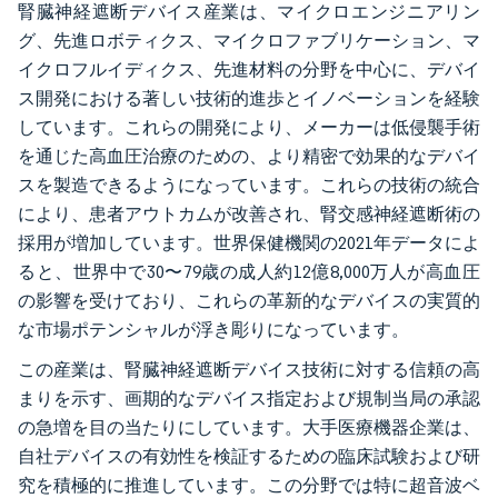
腎臓神経遮断デバイス産業は、マイクロエンジニアリン
グ、先進ロボティクス、マイクロファブリケーション、マ
イクロフルイディクス、先進材料の分野を中心に、デバイ
ス開発における著しい技術的進歩とイノベーションを経験
しています。これらの開発により、メーカーは低侵襲手術
を通じた高血圧治療のための、より精密で効果的なデバイ
スを製造できるようになっています。これらの技術の統合
により、患者アウトカムが改善され、腎交感神経遮断術の
採用が増加しています。世界保健機関の2021年データによ
ると、世界中で30〜79歳の成人約12億8,000万人が高血圧
の影響を受けており、これらの革新的なデバイスの実質的
な市場ポテンシャルが浮き彫りになっています。
この産業は、腎臓神経遮断デバイス技術に対する信頼の高
まりを示す、画期的なデバイス指定および規制当局の承認
の急増を目の当たりにしています。大手医療機器企業は、
自社デバイスの有効性を検証するための臨床試験および研
究を積極的に推進しています。この分野では特に超音波ベ