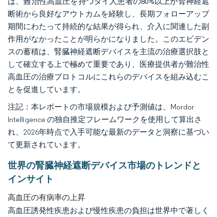
は、難治性高血圧を持つタイ人患者の80%以上が腎神経遮
断術から良好なアウトカムを経験し、長期フォローアップ
期間にわたって持続的な結果が得られ、介入に関連した副
作用がなかったことが明らかになりました。このエビデン
スの蓄積は、腎臓神経遮断デバイスを主流の治療選択肢と
して確立する上で極めて重要であり、医療提供者が難治性
高血圧の治療プロトコルにこれらのデバイスを組み込むこ
とを促進しています。
注記：本レポートの市場規模および予測値は、Mordor
Intelligence の独自推定フレームワークを使用して算出さ
れ、2026年時点で入手可能な最新のデータと洞察に基づい
て更新されています。
世界の腎臓神経遮断デバイス市場のトレンドと
インサイト
高血圧の有病率の上昇
高血圧誘発性疾患および慢性疾患の負担は世界中で著しく