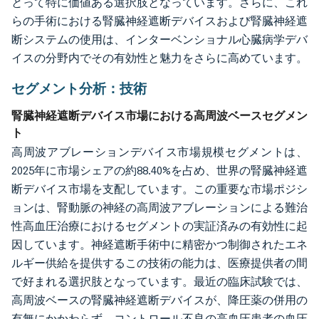
とって特に価値ある選択肢となっています。さらに、これ
らの手術における腎臓神経遮断デバイスおよび腎臓神経遮
断システムの使用は、インターベンショナル心臓病学デバ
イスの分野内でその有効性と魅力をさらに高めています。
セグメント分析：技術
腎臓神経遮断デバイス市場における高周波ベースセグメン
ト
高周波アブレーションデバイス市場規模セグメントは、
2025年に市場シェアの約88.40%を占め、世界の腎臓神経遮
断デバイス市場を支配しています。この重要な市場ポジシ
ョンは、腎動脈の神経の高周波アブレーションによる難治
性高血圧治療におけるセグメントの実証済みの有効性に起
因しています。神経遮断手術中に精密かつ制御されたエネ
ルギー供給を提供するこの技術の能力は、医療提供者の間
で好まれる選択肢となっています。最近の臨床試験では、
高周波ベースの腎臓神経遮断デバイスが、降圧薬の併用の
有無にかかわらず、コントロール不良の高血圧患者の血圧