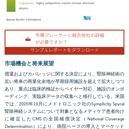
画像 © Mordor Intelligence。再利用にはCC BY 4.0の表示が必要です。
市場機会と将来展望
償還およびカバレッジに関する決定により、腎除神経術の
近い将来の商業化余地が早期採用施設を超えて拡大しつつ
あり、重点は臨床的検証からペイヤー対応、施設のオンボ
ーディング、実臨床データの収集へと移行している。米国
では、2025年10月にメドトロニック社のSymplicity Spyral
腎除神経システムについて対象となるメディケア患者向け
に確定したCMSの全国補償決定（National Coverage
Determination）により、病院ベースの導入とマーケット