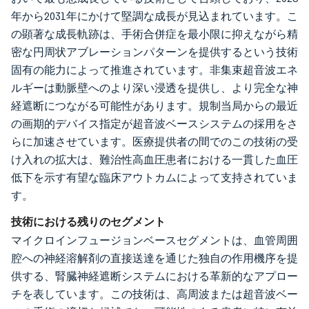
年から2031年にかけて堅調な成長が見込まれています。こ
の顕著な成長軌跡は、手術合併症を最小限に抑えながら精
密な円周状アブレーションパターンを提供するという技術
固有の能力によって推進されています。非集束超音波エネ
ルギーは動脈壁へのより深い浸透を提供し、より完全な神
経遮断につながる可能性があります。規制当局からの最近
の画期的デバイス指定が超音波ベースシステムの採用をさ
らに加速させています。医療提供者の間でのこの技術の受
け入れの拡大は、難治性高血圧患者における一貫した血圧
低下を示す有望な臨床アウトカムによって支持されていま
す。
技術における残りのセグメント
マイクロインフュージョンベースセグメントは、血管周囲
腔への神経溶解剤の直接送達を通じた独自の作用機序を提
供する、腎臓神経遮断システムにおける革新的なアプロー
チを表しています。この技術は、高周波または超音波ベー