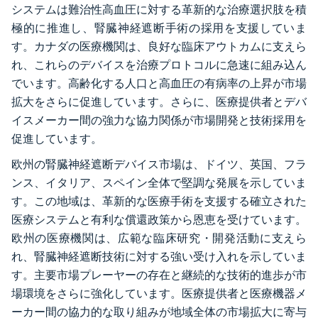
システムは難治性高血圧に対する革新的な治療選択肢を積
極的に推進し、腎臓神経遮断手術の採用を支援していま
す。カナダの医療機関は、良好な臨床アウトカムに支えら
れ、これらのデバイスを治療プロトコルに急速に組み込ん
でいます。高齢化する人口と高血圧の有病率の上昇が市場
拡大をさらに促進しています。さらに、医療提供者とデバ
イスメーカー間の強力な協力関係が市場開発と技術採用を
促進しています。
欧州の腎臓神経遮断デバイス市場は、ドイツ、英国、フラ
ンス、イタリア、スペイン全体で堅調な発展を示していま
す。この地域は、革新的な医療手術を支援する確立された
医療システムと有利な償還政策から恩恵を受けています。
欧州の医療機関は、広範な臨床研究・開発活動に支えら
れ、腎臓神経遮断技術に対する強い受け入れを示していま
す。主要市場プレーヤーの存在と継続的な技術的進歩が市
場環境をさらに強化しています。医療提供者と医療機器メ
ーカー間の協力的な取り組みが地域全体の市場拡大に寄与