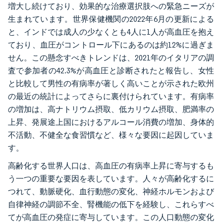
増大し続けており、効果的な治療選択肢への緊急ニーズが
生まれています。世界保健機関の2022年6月の更新による
と、インドでは成人の少なくとも4人に1人が高血圧を抱え
ており、血圧がコントロール下にあるのは約12%に過ぎま
せん。この懸念すべきトレンドは、2021年のイタリアの調
査で参加者の42.3%が高血圧と診断されたと報告し、女性
と比較して男性の有病率が著しく高いことが示された欧州
の最近の統計によってさらに裏付けられています。有病率
の増加は、高ナトリウム摂取、低カリウム摂取、肥満率の
上昇、発展途上国におけるアルコール消費の増加、身体的
不活動、不健全な食習慣など、様々な要因に起因していま
す。
高齢化する世界人口は、高血圧の有病率上昇に寄与するも
う一つの重要な要因を表しています。人々が高齢化するに
つれて、動脈硬化、血行動態の変化、神経ホルモンおよび
自律神経の調節不全、腎機能の低下を経験し、これらすべ
てが高血圧の発症に寄与しています。この人口動態の変化