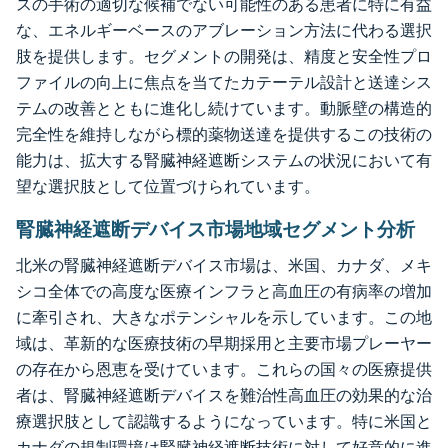
スの手術の適切な候補でない可能性のある患者に特に有益
な、エネルギーベースのアブレーション方法に代わる選択
肢を提供します。セグメントの開発は、精度と安全性プロ
ファイルの向上に焦点を当てたカテーテル設計と送達シス
テムの改善とともに進化し続けています。動脈壁の構造的
完全性を維持しながら標的薬物送達を提供するこの技術の
能力は、拡大する腎臓神経遮断システムの状況において有
望な選択肢として位置づけられています。
腎臓神経遮断デバイス市場地域セグメント分析
北米の腎臓神経遮断デバイス市場は、米国、カナダ、メキ
シコ全体での高度な医療インフラと高血圧の有病率の増加
に牽引され、大きなポテンシャルを示しています。この地
域は、革新的な医療技術の早期採用と主要市場プレーヤー
の存在から恩恵を受けています。これらの国々の医療提供
者は、腎臓神経遮断デバイスを難治性高血圧の効果的な治
療選択肢として認識するようになっています。特に米国と
カナダの規制環境は腎臓神経遮断技術に対して好意的に進