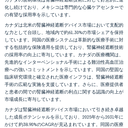
化し続けており、メキシコは専門的な心臓ケアセンターで
の有望な採用率を示しています。
カナダは北米の腎臓神経遮断デバイス市場において支配的
な力として台頭し、地域内で約61.30%の市場シェアを保持
しています。同国の医療システムは革新的な医療手術に対
する包括的な保険適用を提供しており、腎臓神経遮断技術
の採用率の向上に寄与しています。カナダの医療機関は、
先進的なインターベンショナル手術による難治性高血圧治
療への強いコミットメントを示しています。同国の堅固な
臨床研究環境と確立された医療インフラは、腎臓神経遮断
手術の広範な実施を支援しています。さらに、医療提供者
と患者の間での腎臓神経遮断の利点に関する認識の向上が
市場成長に寄与しています。
カナダは腎臓神経遮断デバイス市場において引き続き卓越
した成長ポテンシャルを示しており、2025年から2031年に
かけて約38.90%のCAGRが見込まれています。同国の医療