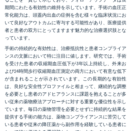
期間にわたる有効性の維持を示しています。手術の血圧正
常化能力は、頭蓋内出血の症例を含む様々な臨床状況にお
いて良好なアウトカムに寄与する可能性があり、医療提供
者と患者の双方にとってますます魅力的な治療選択肢とな
っています。
手術の持続的な有効性は、治療抵抗性と患者コンプライア
ンスの文脈において特に注目に値します。研究では、手術
を受けた患者の収縮期血圧低下が3年以上持続し、外来お
よび24時間歩行収縮期血圧測定の両方において有意な低下
が含まれることが示されています。この長期的な有効性
は、良好な安全性プロファイルと相まって、継続的な調整
を必要とし患者のアドヒアランスに課題を抱えることが多
い従来の薬物療法アプローチに対する重要な優位性を示し
ています。毎日の薬物管理を必要とせずに持続的な結果を
提供する手術の能力は、薬物コンプライアンスに苦労して
いる患者や従来の降圧薬から副作用を経験している患者に