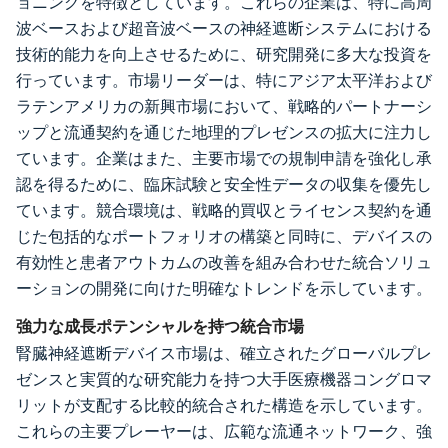
ョニングを特徴としています。これらの企業は、特に高周
波ベースおよび超音波ベースの神経遮断システムにおける
技術的能力を向上させるために、研究開発に多大な投資を
行っています。市場リーダーは、特にアジア太平洋および
ラテンアメリカの新興市場において、戦略的パートナーシ
ップと流通契約を通じた地理的プレゼンスの拡大に注力し
ています。企業はまた、主要市場での規制申請を強化し承
認を得るために、臨床試験と安全性データの収集を優先し
ています。競合環境は、戦略的買収とライセンス契約を通
じた包括的なポートフォリオの構築と同時に、デバイスの
有効性と患者アウトカムの改善を組み合わせた統合ソリュ
ーションの開発に向けた明確なトレンドを示しています。
強力な成長ポテンシャルを持つ統合市場
腎臓神経遮断デバイス市場は、確立されたグローバルプレ
ゼンスと実質的な研究能力を持つ大手医療機器コングロマ
リットが支配する比較的統合された構造を示しています。
これらの主要プレーヤーは、広範な流通ネットワーク、強