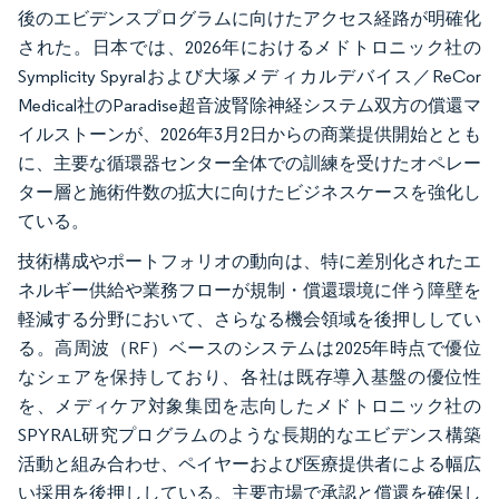
後のエビデンスプログラムに向けたアクセス経路が明確化
された。日本では、2026年におけるメドトロニック社の
Symplicity Spyralおよび大塚メディカルデバイス／ReCor
Medical社のParadise超音波腎除神経システム双方の償還マ
イルストーンが、2026年3月2日からの商業提供開始ととも
に、主要な循環器センター全体での訓練を受けたオペレー
ター層と施術件数の拡大に向けたビジネスケースを強化し
ている。
技術構成やポートフォリオの動向は、特に差別化されたエ
ネルギー供給や業務フローが規制・償還環境に伴う障壁を
軽減する分野において、さらなる機会領域を後押ししてい
る。高周波（RF）ベースのシステムは2025年時点で優位
なシェアを保持しており、各社は既存導入基盤の優位性
を、メディケア対象集団を志向したメドトロニック社の
SPYRAL研究プログラムのような長期的なエビデンス構築
活動と組み合わせ、ペイヤーおよび医療提供者による幅広
い採用を後押ししている。主要市場で承認と償還を確保し