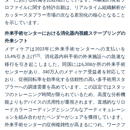
ロファイルに関する特許出願は、リアルタイム組織解析が
カッタースタプラー市場の次なる差別化の核心となること
を示しています。
外来手術センターにおける消化器内視鏡ステープリングの
外来シフト
メディケアは2023年に外来手術センターへの支払いを
[3]
15.4%引き上げ
、消化器内科手術の外来施設への急速な
移行を引き起こしました。同国には6,308か所の外来手術
センターがあり、340万人のメディケア受益者を対応して
おり、症例回転率を効率化する信頼性の高い多手術用スタ
プラーへの調達需要を高めています。この設定ではスタッ
フのトレーニング時間が限られているため、高度な分析機
能よりもデバイスの汎用性が重視されます。直感的なリロ
ードカラーコーディングとシンプルなアーティキュレーシ
ョンを組み合わせたベンダーがシェアを獲得しています。
外来手術センターの症例複雑性が高まるにつれ、ワークフ