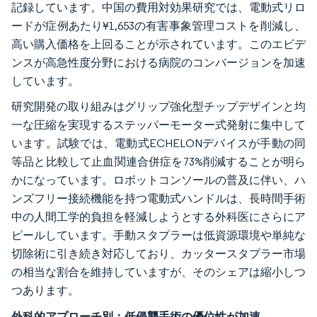
記録しています。中国の費用対効果研究では、電動式リロ
ードが症例あたり¥1,653の有害事象管理コストを削減し、
高い購入価格を上回ることが示されています。このエビデ
ンスが高急性度分野における病院のコンバージョンを加速
しています。
研究開発の取り組みはグリップ強化型チップデザインと均
一な圧縮を実現するステッパーモーター式発射に集中して
います。試験では、電動式ECHELONデバイスが手動の同
等品と比較して止血関連合併症を73%削減することが明ら
かになっています。ロボットコンソールの普及に伴い、ハ
ンズフリー接続機能を持つ電動式ハンドルは、長時間手術
中の人間工学的負担を軽減しようとする外科医にさらにア
ピールしています。手動スタプラーは低資源環境や単純な
切除術に引き続き対応しており、カッタースタプラー市場
の相当な割合を維持していますが、そのシェアは縮小しつ
つあります。
外科的アプローチ別：低侵襲手術の優位性が加速