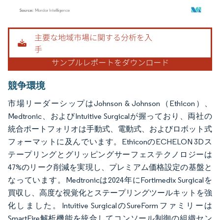
画像 © Mordor Intelligence。再利用にはCC BY 4.0の表示が必要です。
競争環境
市場リーダーシップはJohnson & Johnson（Ethicon）、
Medtronic、およびIntuitive Surgicalが握っており、両社の
統合ポートフォリオは手動式、電動式、およびロボット式
フォーマットに及んでいます。EthiconのECHELON 3Dス
テープリングとグリッピングサーフェステクノロジーは
47%のリーク削減を実現し、プレミアム価格設定の基盤と
なっています。Medtronicは2024年にFortimedix Surgicalを
買収し、高度な視覚化とステープリングツールキットを強
化しました。Intuitive SurgicalのSureFormファミリーは
SmartFire解析機能を統合してコンソール制御の組織セン