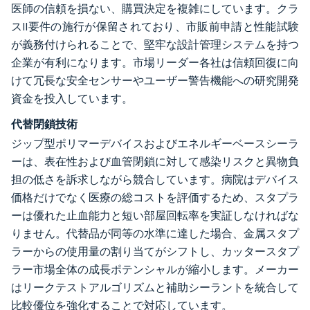
医師の信頼を損ない、購買決定を複雑にしています。クラ
スII要件の施行が保留されており、市販前申請と性能試験
が義務付けられることで、堅牢な設計管理システムを持つ
企業が有利になります。市場リーダー各社は信頼回復に向
けて冗長な安全センサーやユーザー警告機能への研究開発
資金を投入しています。
代替閉鎖技術
ジップ型ポリマーデバイスおよびエネルギーベースシーラ
ーは、表在性および血管閉鎖に対して感染リスクと異物負
担の低さを訴求しながら競合しています。病院はデバイス
価格だけでなく医療の総コストを評価するため、スタプラ
ーは優れた止血能力と短い部屋回転率を実証しなければな
りません。代替品が同等の水準に達した場合、金属スタプ
ラーからの使用量の割り当てがシフトし、カッタースタプ
ラー市場全体の成長ポテンシャルが縮小します。メーカー
はリークテストアルゴリズムと補助シーラントを統合して
比較優位を強化することで対応しています。