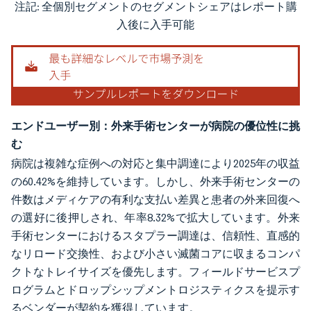
注記: 全個別セグメントのセグメントシェアはレポート購
画像 © Mordor Intelligence。再利用にはCC BY 4.0の表示が必要です。
入後に入手可能
エンドユーザー別：外来手術センターが病院の優位性に挑
む
病院は複雑な症例への対応と集中調達により2025年の収益
の60.42%を維持しています。しかし、外来手術センターの
件数はメディケアの有利な支払い差異と患者の外来回復へ
の選好に後押しされ、年率8.32%で拡大しています。外来
手術センターにおけるスタプラー調達は、信頼性、直感的
なリロード交換性、および小さい滅菌コアに収まるコンパ
クトなトレイサイズを優先します。フィールドサービスプ
ログラムとドロップシップメントロジスティクスを提示す
るベンダーが契約を獲得しています。