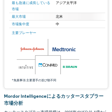
最も急速に成長している
アジア太平洋
市場
最大市場
北米
市場集中度
中
画像 © Mordor Intelligence。再利用にはCC BY 4.0の表示が必要です。
主要プレーヤー
*免責事項:主要選手の並び順不同
Mordor Intelligenceによるカッタースタプラー
市場分析