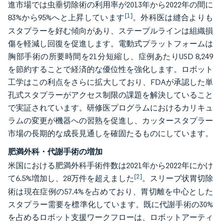
進市場では虫垂切除術の利用率が2013年から2022年の間に
[1]
83%から95%へと上昇しています
。外科医は縫合よりも
スタプラーを好む傾向があり、ステープルラインは組織損
傷を軽減し回復を促進します。電動式プラットフォームは
胸部手術の所要時間を21分短縮し、症例あたりUSD 8,249
を節約することで経済的な優位性を強化します。ロボット
工学はこの利点をさらに拡大しており、FDAが承認した単
孔式スタプラーがアクセス制限の課題を解決していること
で実証されています。研修医プログラムにおけるカリキュ
ラムの変更が機器への習熟を促進し、カッタースタプラー
市場の長期的な成長見通しを確固たるものにしています。
肥満外科・代謝手術の増加
米国における肥満外科手術件数は2021年から2022年にかけ
[2]
て6.5%増加し、28万件を超えました
。スリーブ状胃切除
術は現在症例の57.4%を占めており、胃切離を中心とした
スタプラー需要を標準化しています。既に代謝手術の30%
を占めるロボット支援ワークフローは、ロボットアーティ