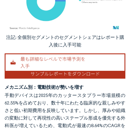
注記: 全個別セグメントのセグメントシェアはレポート購
画像 © Mordor Intelligence。再利用にはCC BY 4.0の表示が必要です。
入後に入手可能
メカニズム別：電動技術が勢いを増す
手動デバイスは2025年のカッタースタプラー市場規模の
62.55%を占めており、数十年にわたる臨床的な親しみやす
さと低い初期費用を反映しています。しかし、厚みや組織
の変動に対して再現性の高いステープル形成を優先する外
科医が増えているため、電動式が最速の8.64%のCAGRを