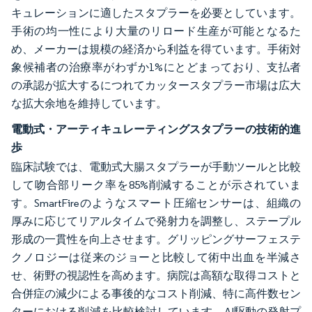
キュレーションに適したスタプラーを必要としています。
手術の均一性により大量のリロード生産が可能となるた
め、メーカーは規模の経済から利益を得ています。手術対
象候補者の治療率がわずか1%にとどまっており、支払者
の承認が拡大するにつれてカッタースタプラー市場は広大
な拡大余地を維持しています。
電動式・アーティキュレーティングスタプラーの技術的進
歩
臨床試験では、電動式大腸スタプラーが手動ツールと比較
して吻合部リーク率を85%削減することが示されていま
す。SmartFireのようなスマート圧縮センサーは、組織の
厚みに応じてリアルタイムで発射力を調整し、ステープル
形成の一貫性を向上させます。グリッピングサーフェステ
クノロジーは従来のジョーと比較して術中出血を半減さ
せ、術野の視認性を高めます。病院は高額な取得コストと
合併症の減少による事後的なコスト削減、特に高件数セン
ターにおける削減を比較検討しています。AI駆動の発射プ