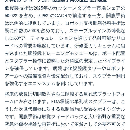
低侵襲技術は2025年のカッタースタプラー市場シェアの
60.02%を占め、7.98%のCAGRで前進する一方、開腹手術
は比例的に後退しています。ロボット支援肥満外科手術は
既に件数の30%を占めており、ステープルラインの薄化な
しに60°アーティキュレーションを通じて発射可能なリロ
ードへの需要を喚起しています。研修医カリキュラムに組
み込まれた腹腔鏡トレーニングモジュールは、ポート配置
とスタプラー操作に習熟した外科医の安定したパイプライ
ンを確保しています。病院は4K腹腔鏡タワーやロボット
アームへの設備投資を優先配分しており、スタプラー利用
を強化するエコシステムを創出しています。
将来の成長は切開数をさらに削減する単孔式プラットフォ
ームに左右されます。FDA承認の単孔式スタプラーは、こ
うした次世代機器に対する規制当局の受容を示すシグナル
です。開腹手術は触覚フィードバックと広い術野が重要な
緊急外傷や複雑な再建術において依然として必要不可欠で