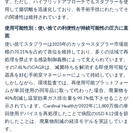
す。ただし、ハイブリッドアプローチでもスタプラーを使
用して腸切離を迅速化しており、各手術手技にわたってそ
の関連性は維持されています。
使用可能性別：使い捨ての利便性が持続可能性の圧力に直
面
使い捨てスタプラーは2025年のカッタースタプラー市場規
模の70.21%を占めて首位を維持しており、多くの法域で再
処理を禁止する感染制御義務によって支えられています。
その7.81%のCAGRは、滅菌待ちを解消する即使用可能な
器具を好む手術室マネージャーによって持続しています。
しかしながら、環境監査では、再使用可能プラットフォー
ムが単回使用の同等品に取って代わった場合、廃棄物を
40%削減し温室効果ガス排出量を99.7%低下させることが
示されています。Cardinal Healthが2022年に1,800万個の単
回使用デバイスを再処理したことで病院のUSD 4.12億を節
約したことは、廃棄物削減の経済モデルを実証していま
す。