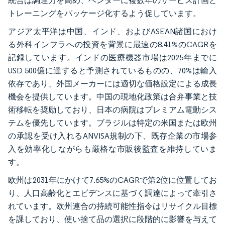
統合は調達力を高め、ベンダーに複数年のサービス計画と
トレーニングをパッケージ化するよう促しています。
アジア太平洋は中国、インド、およびASEAN諸国におけ
る外科インフラへの投資を背景に最速の8.41%のCAGRを
記録しています。インドの医療機器市場は2025年までに
USD 500億に達すると予測されているものの、70%は輸入
依存であり、外国メーカーには適切な価格設定による成長
機会を提供しています。中国の現地化政策は合弁事業と技
術移転を奨励しており、日本の病院はプレミアム電動シス
テムを優先しています。ブラジルは特定の米国または欧州
の承認を受け入れるANVISA規制の下、既存企業の市場参
入を効率化しながらも厳格な市販後監査を維持していま
す。
欧州は2031年にかけて7.65%のCAGRで第2位に位置してお
り、人口高齢化とエビデンスに基づく調達によって牽引さ
れています。欧州連合の持続可能性指令はリサイクル目標
を課しており、使い捨て品の選択に段階的に影響を与えて