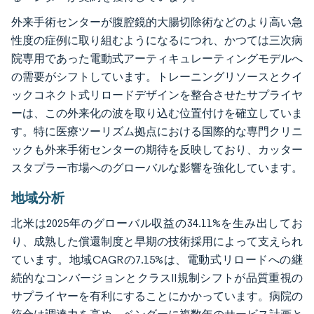
外来手術センターが腹腔鏡的大腸切除術などのより高い急
性度の症例に取り組むようになるにつれ、かつては三次病
院専用であった電動式アーティキュレーティングモデルへ
の需要がシフトしています。トレーニングリソースとクイ
ックコネクト式リロードデザインを整合させたサプライヤ
ーは、この外来化の波を取り込む位置付けを確立していま
す。特に医療ツーリズム拠点における国際的な専門クリニ
ックも外来手術センターの期待を反映しており、カッター
スタプラー市場へのグローバルな影響を強化しています。
地域分析
北米は2025年のグローバル収益の34.11%を生み出してお
り、成熟した償還制度と早期の技術採用によって支えられ
ています。地域CAGRの7.15%は、電動式リロードへの継
続的なコンバージョンとクラスII規制シフトが品質重視の
サプライヤーを有利にすることにかかっています。病院の