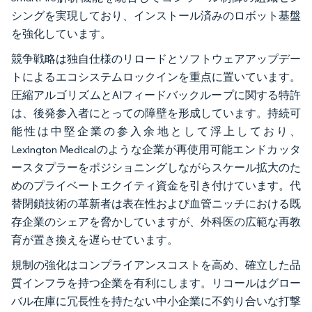
シングを実現しており、インストール済みのロボット基盤
を強化しています。
競争戦略は独自仕様のリロードとソフトウェアアップデー
トによるエコシステムロックインを重点に置いています。
圧縮アルゴリズムとAIフィードバックループに関する特許
は、後発参入者にとっての障壁を形成しています。持続可
能性は中堅企業の参入余地として浮上しており、
Lexington Medicalのような企業が再使用可能エンドカッタ
ースタプラーをポジショニングしながらスケール拡大のた
めのプライベートエクイティ資金を引き付けています。代
替閉鎖技術の革新者は表在性および血管ニッチにおける既
存企業のシェアを脅かしていますが、外科医の広範な再教
育が置き換えを遅らせています。
規制の強化はコンプライアンスコストを高め、確立した品
質インフラを持つ企業を有利にします。リコールはグロー
バル在庫に冗長性を持たない中小企業に不釣り合いな打撃