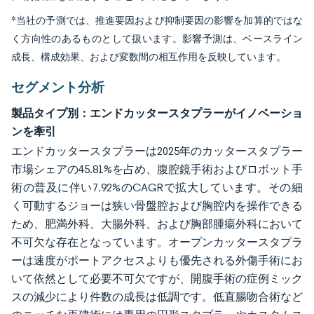
*当社の予測では、推進要因および抑制要因の影響を加算的ではな
く方向性のあるものとして扱います。影響予測は、ベースライン
成長、構成効果、および変数間の相互作用を反映しています。
セグメント分析
製品タイプ別：エンドカッタースタプラーがイノベーショ
ンを牽引
エンドカッタースタプラーは2025年のカッタースタプラー
市場シェアの45.81%を占め、腹腔鏡手術およびロボット手
術の普及に伴い7.92%のCAGRで拡大しています。その細
く可動するジョーは狭い骨盤腔および胸腔内を操作できる
ため、肥満外科、大腸外科、および胸部腫瘍外科において
不可欠な存在となっています。オープンカッタースタプラ
ーは速度がポートアクセスよりも優先される外傷手術にお
いて依然として必要不可欠ですが、開腹手術の症例ミック
スの減少により件数の成長は低調です。低直腸吻合術など