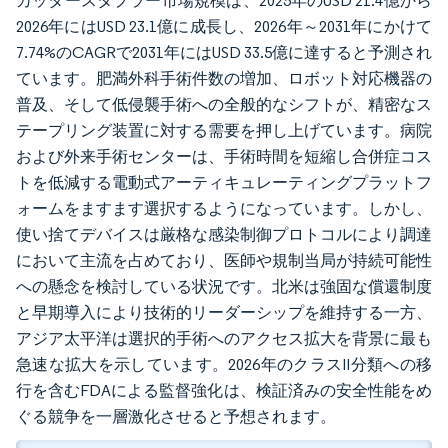
カッタースタプラー市場規模は、2025年のUSD 21.4億から
2026年にはUSD 23.1億に成長し、2026年～2031年にかけて
7.74%のCAGRで2031年にはUSD 33.5億に達すると予測され
ています。肥満外科手術件数の増加、ロボット対応機器の
普及、そして低侵襲手術への全般的なシフトが、精密なス
テープリング装置に対する需要を押し上げています。病院
および外来手術センターは、手術時間を短縮し合併症コス
トを低減する電動式アーティキュレーティングプラットフ
ォームをますます選択するようになっています。しかし、
使い捨てデバイスは厳格な感染制御プロトコルにより調達
において主流を占めており、医師や規制当局が持続可能性
への懸念を検討している状況です。北米は強固な償還制度
と早期導入により技術的リーダーシップを維持する一方、
アジア太平洋は選択的手術へのアクセス拡大を背景に最も
急速な拡大を示しています。2026年のクラスII分類への移
行を含むFDAによる監督強化は、検証済みの安全性能をめ
ぐる競争を一層激化させると予想されます。