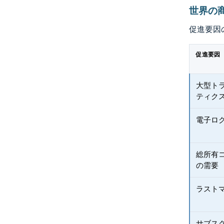
世界の
促進要因
促進要因
大型ト
ティク
電子ロ
総所有
の需要
ラスト
サブス