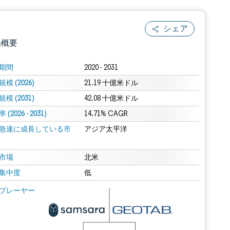
シェア
場概要
期間
2020 - 2031
模 (2026)
21.19 十億米ドル
模 (2031)
42.08 十億米ドル
(2026 - 2031)
14.71% CAGR
急速に成長している市
アジア太平洋
.0の表示が必要です。
市場
北米
集中度
低
 Mordor Intelligence。再利用にはCC BY 4.0の表示が必要です。
プレーヤー