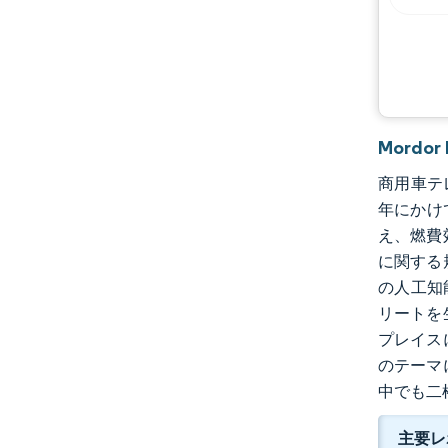
機会と展望
業界の動向
Mordo
商用車テレ
年にかけて
え、燃費
に関する
の人工知
リートを
プレイス
のテーマ
中でも二
主要レ