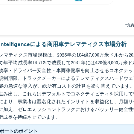
*免
r Intelligenceによる商用車テレマティクス市場分析
マティクス市場規模は、2025年の184億7,000万米ドルから2026
年平均成長率14.71%で成長して2031年には420億8,00
効率・ドライバー安全性・車両稼働率を向上させるコネクテッ
規制期限、トラックメーカーによるテレマティクスハードウェ
能の急速な導入が、総所有コストの計算を塗り替えています。
生み出し、これらはデフォルトでコネクティビティを採用して
により、事業者は匿名化されたインサイトを収益化し、月額サ
に加え、ゼロエミッショントラックにおけるバッテリー健全性
桁成長を持続させています。
ポートのポイント