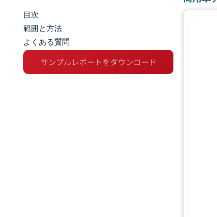
目次
市場規模とシェア
範囲と方法
よくある質問
市場分析
トレンドとインサイト
セグメント分析
地理分析
規制環境
バリューチェーン分析
競争環境
主要プレーヤー