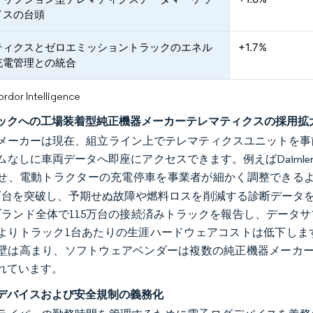
イスの台頭
ティクスとゼロエミッショントラックのエネル
+1.7%
充電管理との統合
or Intelligence
ックへの工場装着型純正機器メーカーテレマティクスの採用拡
メーカーは現在、組立ライン上でテレマティクスユニットを事
なしに車両データへ即座にアクセスできます。例えばDaimler Tr
せ、電動トラクターの充電停車を事業者が細かく調整できる
0万台を突破し、予期せぬ故障や燃料ロスを削減する診断データをスト
starブランド全体で115万台の接続済みトラックを報告し、デ
よりトラック1台あたりの生涯ハードウェアコストは低下しま
壁は高まり、ソフトウェアベンダーは複数の純正機器メーカー
れています。
デバイスおよび安全規制の義務化