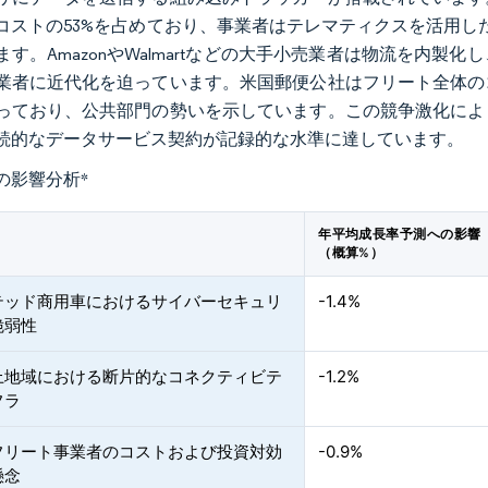
コストの53%を占めており、事業者はテレマティクスを活用した
ます。AmazonやWalmartなどの大手小売業者は物流を内
業者に近代化を迫っています。米国郵便公社はフリート全体の
っており、公共部門の勢いを示しています。この競争激化によ
続的なデータサービス契約が記録的な水準に達しています。
の影響分析
*
年平均成長率予測への影響
（概算%）
テッド商用車におけるサイバーセキュリ
-1.4%
脆弱性
上地域における断片的なコネクティビテ
-1.2%
フラ
フリート事業者のコストおよび投資対効
-0.9%
懸念