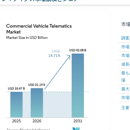
市
調査
市場規
市場規
成長率 
最も
場
画像 © Mordor Intelligence。再利用にはCC BY 4
最大
市場
画像 ©
主要