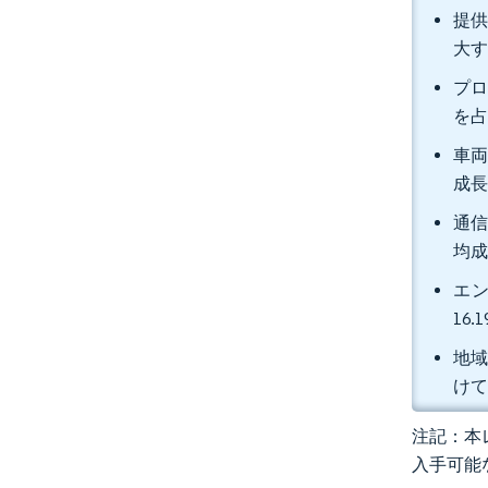
提供
大
プロ
を占
車両
成長
通信
均成
エン
16
地域
けて
注記：本レ
入手可能