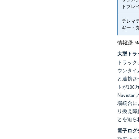
トプレ
テレマ
ギー・
情報源: Mord
大型トラ
トラック
ウンタイム
と連携さ
トが10
Navi
場統合に
り換え障
とを迫ら
電子ログ