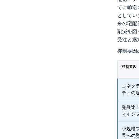
でに輸送
としてい
来の宅配
削減を図
受注と継
抑制要因
抑制要因
コネク
ティの
発展途
ィイン
小規模
果への