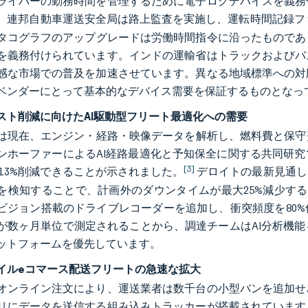
ライバーの勤務時間を管理するために電子ログデバイスを義務
。連邦自動車運送安全局は路上監査を実施し、運転時間記録フ
タコグラフのアップグレードは労働時間指令に沿ったものであり
を義務付けられています。インドの運輸省はトラックおよびバ
感な市場での普及を加速させています。異なる地域標準への対
ベンダーにとって基本的なデバイス需要を保証するものとなっ
スト削減に向けたAI駆動型フリート最適化への需要
は現在、エンジン・経路・映像データを解析し、燃料費と保守費用
ンホーファーによるAI経路最適化と予知保全に関する共同研
[3]
〜13%削減できることが示されました。
デロイトの最新見通し
検知することで、計画外のダウンタイムが最大25%減少することが指摘
ビジョン搭載のドライブレコーダーを追加し、衝突頻度を80
が数ヶ月単位で測定されることから、調達チームはAI分析機
ットフォームを優先しています。
イルeコマース配送フリートの急速な拡大
オンライン注文により、運送業者は数千台の小型バンを追加せ
リにデータを送信する組み込みトラッカーが搭載されています