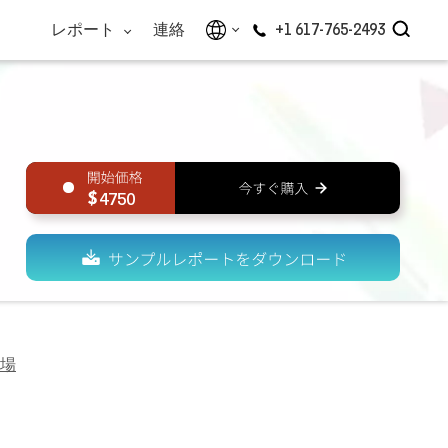
レポート
連絡
+1 617-765-2493
4750
場