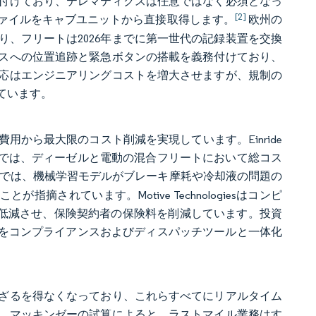
付けており、テレマティクスは任意ではなく必須となっ
[2]
ァイルをキャブユニットから直接取得します。
欧州の
、フリートは2026年までに第一世代の記録装置を交換
スへの位置追跡と緊急ボタンの搭載を義務付けており、
応はエンジニアリングコストを増大させますが、規制の
ています。
から最大限のコスト削減を実現しています。Einride
究では、ディーゼルと電動の混合フリートにおいて総コス
では、機械学習モデルがブレーキ摩耗や冷却液の問題の
されています。Motive Technologiesはコンピ
%低減させ、保険契約者の保険料を削減しています。投資
能をコンプライアンスおよびディスパッチツールと一体化
ざるを得なくなっており、これらすべてにリアルタイム
。マッキンゼーの試算によると、ラストマイル業務はす