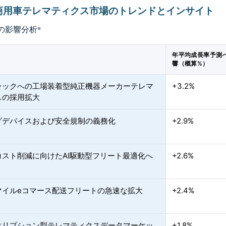
商用車テレマティクス市場のトレンドとインサイト
の影響分析
*
年平均成長率予測
響（概算%）
ラックへの工場装着型純正機器メーカーテレマ
+3.2%
スの採用拡大
グデバイスおよび安全規制の義務化
+2.9%
コスト削減に向けたAI駆動型フリート最適化へ
+2.6%
マイルeコマース配送フリートの急速な拡大
+2.4%
クリプション型テレマティクスデータマーケッ
+1.8%