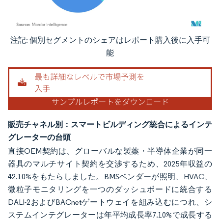
注記: 個別セグメントのシェアはレポート購入後に入手可
画像 © Mordor Intelligence。再利用にはCC BY 4.0の表示が必要です。
能
販売チャネル別：スマートビルディング統合によるインテ
グレーターの台頭
直接OEM契約は、グローバルな製薬・半導体企業が同一
器具のマルチサイト契約を交渉するため、2025年収益の
42.10%をもたらしました。BMSベンダーが照明、HVAC、
微粒子モニタリングを一つのダッシュボードに統合する
DALI-2およびBACnetゲートウェイを組み込むにつれ、シ
ステムインテグレーターは年平均成長率7.10%で成長する