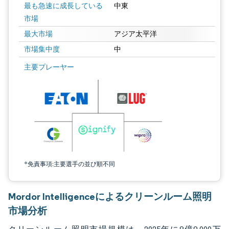
最も急速に成長している
中東
市場
最大市場
アジア太平洋
市場集中度
中
画像 © Mordor Intelligence。再利用にはCC BY 4.0の表示が必要です。
主要プレーヤー
*免責事項:主要選手の並び順不同
Mordor Intelligenceによるクリーンルーム照明
市場分析