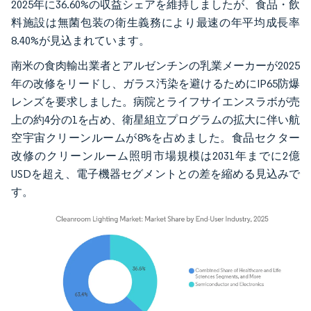
2025年に36.60%の収益シェアを維持しましたが、食品・飲
料施設は無菌包装の衛生義務により最速の年平均成長率
8.40%が見込まれています。
南米の食肉輸出業者とアルゼンチンの乳業メーカーが2025
年の改修をリードし、ガラス汚染を避けるためにIP65防爆
レンズを要求しました。病院とライフサイエンスラボが売
上の約4分の1を占め、衛星組立プログラムの拡大に伴い航
空宇宙クリーンルームが8%を占めました。食品セクター
改修のクリーンルーム照明市場規模は2031年までに2億
USDを超え、電子機器セグメントとの差を縮める見込みで
す。