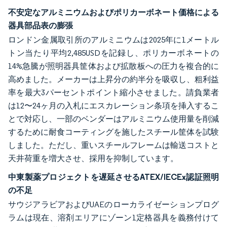
不安定なアルミニウムおよびポリカーボネート価格による
器具部品表の膨張
ロンドン金属取引所のアルミニウムは2025年に1メートル
トン当たり平均2,485USDを記録し、ポリカーボネートの
14%急騰が照明器具筐体および拡散板への圧力を複合的に
高めました。メーカーは上昇分の約半分を吸収し、粗利益
率を最大3パーセントポイント縮小させました。請負業者
は12〜24ヶ月の入札にエスカレーション条項を挿入するこ
とで対応し、一部のベンダーはアルミニウム使用量を削減
するために耐食コーティングを施したスチール筐体を試験
しました。ただし、重いスチールフレームは輸送コストと
天井荷重を増大させ、採用を抑制しています。
中東製薬プロジェクトを遅延させるATEX/IECEx認証照明
の不足
サウジアラビアおよびUAEのローカライゼーションプログ
ラムは現在、溶剤エリアにゾーン1定格器具を義務付けて