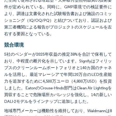
た空間で使用される埋込型・天井取付型照明器具の技術要
件が定められている。同時に、GMP環境での検証要件に
より、調達は文書化された試験報告書および施設のコミッ
ショニング（IQ/OQ/PQ）と結びついており、認証および
第三者機関による報告がプロジェクトのスケジュールを左
右する要因となっている。
競合環境
5社のベンダーが2025年収益の推定38%を合計で保有して
おり、中程度の断片化を示しています。Signifyはフィリッ
プスのクリーンルームポートフォリオと140カ国のチャネ
ルを活用し、最近マレーシアで年間120万台のLED生産能
力を追加するために4,500万ユーロ（4,800万USD）を投資
しました。EatonのCrouse-Hinds部門はClean Air Lightingを
買収することで危険場所カバレッジを強化し、14の新しい
DALI-2モデルをラインナップに追加しました。
地域専門メーカーは機動性を維持しており、Waldmannは8