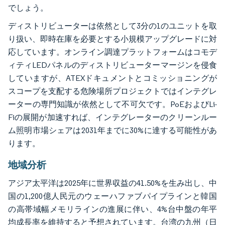
でしょう。
ディストリビューターは依然として3分の1のユニットを取
り扱い、即時在庫を必要とする小規模アップグレードに対
応しています。オンライン調達プラットフォームはコモデ
ィティLEDパネルのディストリビューターマージンを侵食
していますが、ATEXドキュメントとコミッショニングが
スコープを支配する危険場所プロジェクトではインテグレ
ーターの専門知識が依然として不可欠です。PoEおよびLi-
Fiの展開が加速すれば、インテグレーターのクリーンルー
ム照明市場シェアは2031年までに30%に達する可能性があ
ります。
地域分析
アジア太平洋は2025年に世界収益の41.50%を生み出し、中
国の1,200億人民元のウェーハファブパイプラインと韓国
の高帯域幅メモリラインの進展に伴い、4%台中盤の年平
均成長率を維持すると予想されています。台湾の九州（日