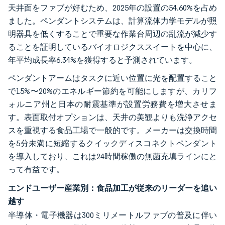
天井面をファブが好むため、2025年の設置の54.60%を占め
ました。ペンダントシステムは、計算流体力学モデルが照
明器具を低くすることで重要な作業台周辺の乱流が減少す
ることを証明しているバイオロジクススイートを中心に、
年平均成長率6.34%を獲得すると予測されています。
ペンダントアームはタスクに近い位置に光を配置すること
で15%〜20%のエネルギー節約を可能にしますが、カリフ
ォルニア州と日本の耐震基準が設置労務費を増大させま
す。表面取付オプションは、天井の美観よりも洗浄アクセ
スを重視する食品工場で一般的です。メーカーは交換時間
を5分未満に短縮するクイックディスコネクトペンダント
を導入しており、これは24時間稼働の無菌充填ラインにと
って有益です。
エンドユーザー産業別：食品加工が従来のリーダーを追い
越す
半導体・電子機器は300ミリメートルファブの普及に伴い