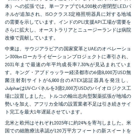
本）への拡張では、単一ファブで14,200枚の密閉型LEDパ
ネルが追加され、ISOクラス3定格照明器具に対する地域
の需要を示しています。インドのPLI支援API工場が需要を
さらに拡大し、オーストラリアとニュージーランドは病院
改修で貢献しています。
中東は、サウジアラビアの国家変革とUAEのオペレーショ
ン300bnローカライゼーションプロジェクトに牽引され、
2031年まで最速の年平均成長率7.30%が見込まれていま
す。キング・アブドゥッラー経済都市の6億8,000万USD無
菌注射剤サイトが6,800台のATEX認証器具を発注し、
JulpharはUV-Cパネルを3億2,000万USDのバイオロジクス工
場に設置しました。トルコの輸出志向型製薬拡張が地域の
勢いを加え、アフリカ全域の設置業者不足は引き続きサイ
ト完工を最大1年遅延させています。
北米と欧州はそれぞれ2025年に約24%を寄与しました。米
国での細胞療法承認が120万平方フィートの新スイートを