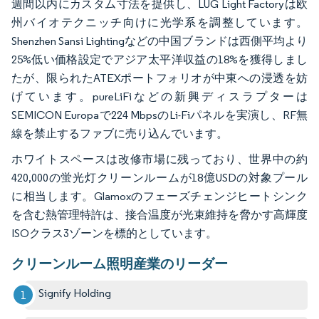
週間以内にカスタム寸法を提供し、LUG Light Factoryは欧
州バイオテクニッチ向けに光学系を調整しています。
Shenzhen Sansi Lightingなどの中国ブランドは西側平均より
25%低い価格設定でアジア太平洋収益の18%を獲得しまし
たが、限られたATEXポートフォリオが中東への浸透を妨
げています。pureLiFiなどの新興ディスラプターは
SEMICON Europaで224 MbpsのLi-Fiパネルを実演し、RF無
線を禁止するファブに売り込んでいます。
ホワイトスペースは改修市場に残っており、世界中の約
420,000の蛍光灯クリーンルームが18億USDの対象プール
に相当します。Glamoxのフェーズチェンジヒートシンク
を含む熱管理特許は、接合温度が光束維持を脅かす高輝度
ISOクラス3ゾーンを標的としています。
クリーンルーム照明産業のリーダー
Signify Holding