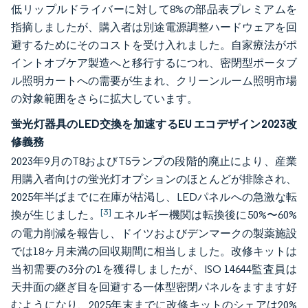
低リップルドライバーに対して8%の部品表プレミアムを
指摘しましたが、購入者は別途電源調整ハードウェアを回
避するためにそのコストを受け入れました。自家療法がポ
イントオブケア製造へと移行するにつれ、密閉型ポータブ
ル照明カートへの需要が生まれ、クリーンルーム照明市場
の対象範囲をさらに拡大しています。
蛍光灯器具のLED交換を加速するEU エコデザイン2023改
修義務
2023年9月のT8およびT5ランプの段階的廃止により、産業
用購入者向けの蛍光灯オプションのほとんどが排除され、
2025年半ばまでに在庫が枯渇し、LEDパネルへの急激な転
[3]
換が生じました。
エネルギー機関は転換後に50%〜60%
の電力削減を報告し、ドイツおよびデンマークの製薬施設
では18ヶ月未満の回収期間に相当しました。改修キットは
当初需要の3分の1を獲得しましたが、ISO 14644監査員は
天井面の継ぎ目を回避する一体型密閉パネルをますます好
むようになり、2025年末までに改修キットのシェアは20%