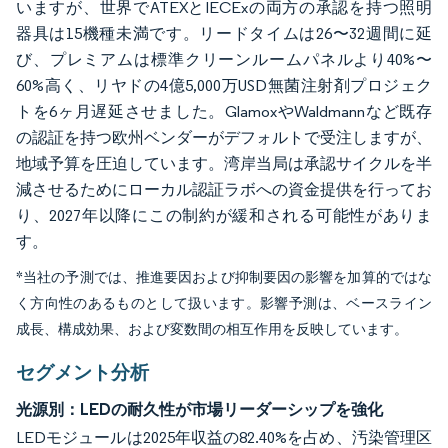
いますが、世界でATEXとIECExの両方の承認を持つ照明
器具は15機種未満です。リードタイムは26〜32週間に延
び、プレミアムは標準クリーンルームパネルより40%〜
60%高く、リヤドの4億5,000万USD無菌注射剤プロジェク
トを6ヶ月遅延させました。GlamoxやWaldmannなど既存
の認証を持つ欧州ベンダーがデフォルトで受注しますが、
地域予算を圧迫しています。湾岸当局は承認サイクルを半
減させるためにローカル認証ラボへの資金提供を行ってお
り、2027年以降にこの制約が緩和される可能性がありま
す。
*当社の予測では、推進要因および抑制要因の影響を加算的ではな
く方向性のあるものとして扱います。影響予測は、ベースライン
成長、構成効果、および変数間の相互作用を反映しています。
セグメント分析
光源別：LEDの耐久性が市場リーダーシップを強化
LEDモジュールは2025年収益の82.40%を占め、汚染管理区