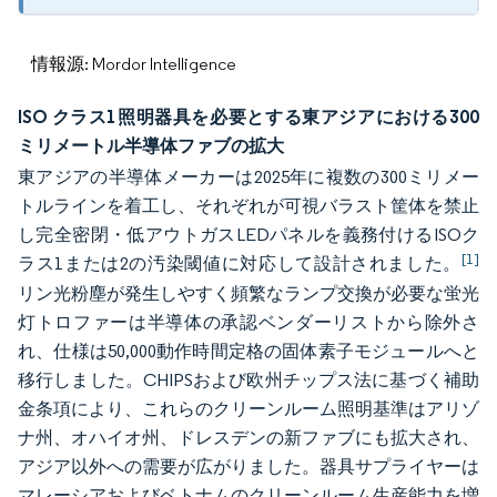
情報源: Mordor Intelligence
ISO クラス1照明器具を必要とする東アジアにおける300
ミリメートル半導体ファブの拡大
東アジアの半導体メーカーは2025年に複数の300ミリメー
トルラインを着工し、それぞれが可視バラスト筐体を禁止
し完全密閉・低アウトガスLEDパネルを義務付けるISOク
[1]
ラス1または2の汚染閾値に対応して設計されました。
リン光粉塵が発生しやすく頻繁なランプ交換が必要な蛍光
灯トロファーは半導体の承認ベンダーリストから除外さ
れ、仕様は50,000動作時間定格の固体素子モジュールへと
移行しました。CHIPSおよび欧州チップス法に基づく補助
金条項により、これらのクリーンルーム照明基準はアリゾ
ナ州、オハイオ州、ドレスデンの新ファブにも拡大され、
アジア以外への需要が広がりました。器具サプライヤーは
マレーシアおよびベトナムのクリーンルーム生産能力を増