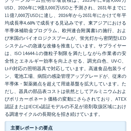
クリーンルーム照明市場規模は、2025年に8億9,000万
USD、2026年に9億3,000万USDと予測され、2031年までに
11億7,000万USDに達し、2026年から2031年にかけて年平
均成長率4.68%で成長する見込みです。東アジアにおける
半導体補助金プログラム、欧州連合附属書1の施行、およ
び米国のバイオロジクスブームが、蛍光灯から密閉型LED
システムへの急速な改修を推進しています。サプライヤー
は、ISO 14644‐1の微粒子制限を満たしながら作業者の安
全性とエネルギー効率を向上させる、調光白色、UV-C、
Li-Fi対応の照明器具で対応しています。高速食品包装ライ
ン、電池工場、病院の感染管理アップグレードが、従来の
半導体・製薬拠点を超えて用途基盤を拡大しています。た
だし、器具の部品表コストは依然としてアルミニウムおよ
びポリカーボネート価格の変動にさらされており、ATEX
認証またはIECEx認証モデルの不足が溶剤取扱区域におけ
る調達サイクルの長期化を招き続けています。
主要レポートの要点