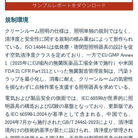
規制環境
クリーンルーム照明の仕様は、照明単独の規則ではなく、
清浄度と安全性に関する規制の積み重ねによって形作られ
ている。ISO 14644-1は低発塵・密閉型照明器具の設計を促
す空気清浄度クラスを定めており、一方でEU GMP Annex
1（2025年にEU域内の無菌医薬品工場全体で施行）や米国
FDA 21 CFR Part 211といった無菌製造管理規制は、汚染ト
ラップを最小化し、消毒に耐え、クリーンルームの気密性
を損なわずに点検作業を支援する照明器具を求めている。
電気および製品安全の側面では、IEC 60598が世界的に照
明器具の構造および試験の基盤となっており、更新版であ
るIEC 60598-1:2024が基準として含まれる。中国でも、
2024年7月から施行されたGB/T 24461-2023により、清浄環
境向けの技術的基準が新たに設けられ、清浄度が管理され