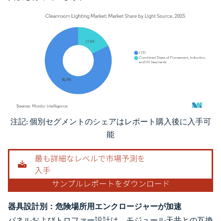
注記: 個別セグメントのシェアはレポート購入後に入手可
画像 © Mordor Intelligence。再利用にはCC BY 4.0の表示が必要です。
能
器具設計別：危険場所用エンクロージャーが加速
パネルおよびトロファー設計は、モジュール天井との互換