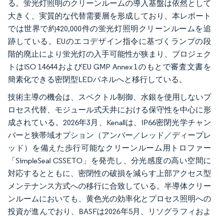
る。蛍光灯照明のクリーンルームの導入基盤は依然として
大きく、実質的な代替需要層を形成しており、本レポート
では世界で約420,000件の蛍光灯照明クリーンルームを追
跡している。EUのエコデザイン指令に基づくランプの段
階的廃止により蛍光灯の入手可能性が狭まり、プロジェク
トはISO 14644およびEU GMP Annex 1のもとで審査文書を
簡素化できる密閉型LEDパネルへと移行している。
技術主導の機会は、スペクトル制御、水銀を使用しないプ
ロセス代替、モジュール式天井における保守性を中心に形
成されている。2026年3月、Kenallは、IP66密閉光学チャン
バーと狭帯域オプション（アンバー／レッド／ディープレ
ッド）を備えた歩行可能なクリーンルーム用トロファー
「SimpleSeal CSSETO」を発売し、分光感度の高い空間に
対応するとともに、密閉性の破損を減らす上部アクセス型
メンテナンス方式への移行に合致している。半導体クリー
ンルームにおいても、黄色光の効率化とプロセス照明への
投資が進んでおり、BASFは2026年5月、リソグラフィおよ