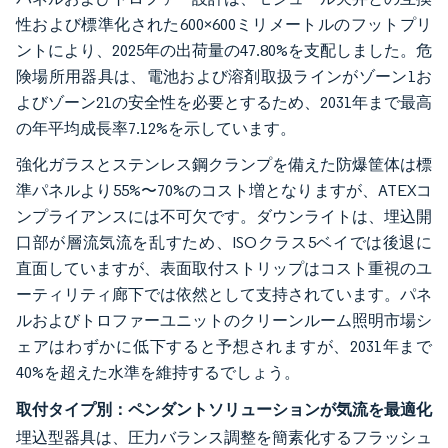
性および標準化された600×600ミリメートルのフットプリ
ントにより、2025年の出荷量の47.80%を支配しました。危
険場所用器具は、電池および溶剤取扱ラインがゾーン1お
よびゾーン21の安全性を必要とするため、2031年まで最高
の年平均成長率7.12%を示しています。
強化ガラスとステンレス鋼クランプを備えた防爆筐体は標
準パネルより55%〜70%のコスト増となりますが、ATEXコ
ンプライアンスには不可欠です。ダウンライトは、埋込開
口部が層流気流を乱すため、ISOクラス5ベイでは後退に
直面していますが、表面取付ストリップはコスト重視のユ
ーティリティ廊下では依然として支持されています。パネ
ルおよびトロファーユニットのクリーンルーム照明市場シ
ェアはわずかに低下すると予想されますが、2031年まで
40%を超えた水準を維持するでしょう。
取付タイプ別：ペンダントソリューションが気流を最適化
埋込型器具は、圧力バランス調整を簡素化するフラッシュ