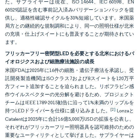
た。サプライヤーは現在、ISO 14644、IEC 60598、EN
60529認証を含む事前記入済みバリデーションパックを提
供し、適格性確認サイクルを30%短縮しています。米国薬
局方との継続的な規制調和により、同一の照明仕様が北米
の充填・仕上げスイートにも普及することが期待されてい
ます。
フリッカーフリー密閉型LEDを必要とする北米におけるバ
イオロジクスおよび細胞療法施設の成長
米国FDAは2025年に16件の細胞・遺伝子療法を承認し、受
託開発製造機関はISOクラス7および8スイートを120万平
方フィート追加することを迫られました。リボフラビン感
作ウイルスベクターの光分解を避けるため、プロジェクト
チームはIEEE 1789-2015勧告に沿って1%未満のリップルを
[2]
持つLEDドライバーを仕様に盛り込みました。
Lonzaと
Catalentは2025年に合計16億5,000万USDの拡張を公表し、
それぞれがフリッカーフリー照明器具を認可維持のための
重要なユーティリティとして挙げました。サプライヤーは