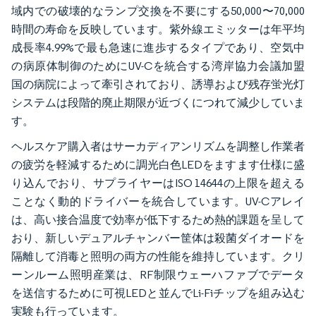
域内での破壊的なランプ交換を不要にする50,000〜70,000
時間の寿命を反映しています。紫外線エミッターは年平均
成長率4.99%で最も急速に進歩するタイプであり、空気中
の病原体制御のためにUV-Cを統合する湾岸協力会議加盟
国の病院によって牽引されており、誘導および残存蛍光灯
システムは段階的廃止期限が近づくにつれて減少していま
す。
ヘルスケア購入者はサーカディアンリズムを調整し作業者
の疲労を軽減するために調光白色LEDをますます仕様に盛
り込んでおり、サプライヤーはISO 14644の上限を超える
ことなく動的ドライバーを統合しています。UV-Cアレイ
は、高い接合温度で効率が低下するため熱的課題を呈して
おり、新しいデュアルチャンバー筐体は殺菌ダイオードを
隔離して消毒と照明の両方の性能を維持しています。クリ
ーンルーム照明産業は、RF制限ウェーハファブでデータ
を送信するために可視LEDと並んでLi-Fiチップを組み込む
実験も行っています。