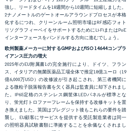
強し、リードタイムを18週間から10週間に短縮しました。
2ナノメートルのゲートオールアラウンドプロセスが本格
化するにつれ、クリーンルーム照明市場はRF感応フォト
リソグラフィーベイをサポートするためにLi-FiまたはPoE
インターフェースをバンドルする方向に進むでしょう。
欧州製薬メーカーに対するGMPおよびISO 14644コンプラ
イアンス圧力の増大
2025年のEU附属書1の完全施行により、ドイツ、フラン
ス、イタリアの無菌医薬品工場全体で推定18億ユーロ（19
億6,000万USD）の改修波が引き起こされ、第三者機関に
よる微粒子脱落報告書を欠く器具は監査員に却下されまし
た。IP65定格のステンレス鋼筐体LEDパネルが標準とな
り、蛍光灯トロファーフレームを保持する改修キットを置
き換えました。英国はブレグジット後もこれらの要件を踏
襲し、EU顧客にサービスを提供する受託製造業者は同一
の照明器具試験書類に準拠することを余儀なくされまし