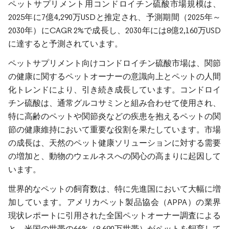
ペットサプリメント用コンドロイチン硫酸市場規模は、
2025年に7億4,290万USDと推定され、予測期間（2025年～
2030年）にCAGR 2%で成長し、2030年には8億2,160万USD
に達すると予測されています。
ペットサプリメント向けコンドロイチン硫酸市場は、関節
の健康に関するペットオーナーの意識向上とペットの人間
化トレンドにより、引き続き成長しています。コンドロイ
チン硫酸は、通常グルコサミンと組み合わせて使用され、
特に高齢のペットや関節炎などの疾患を抱えるペットの関
節の健康維持において重要な役割を果たしています。市場
の成長は、天然のペット健康ソリューションに対する需要
の増加と、動物のウェルネスへの関心の高まりに起因して
います。
世界的なペットの飼育数は、特に先進国において大幅に増
加しています。アメリカペット製品協会（APPA）の業界
現状レポートに引用された全国ペットオーナー調査による
と、米国の世帯の66%（8,690万世帯）がペットを飼育して