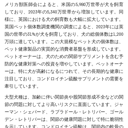
メリカ獣医師会によると、米国の5,980万世帯が犬を飼育
しており、2023年の5,340万世帯から増加しています。同
様に、英国における犬の飼育数も大幅に拡大しています。
英国ペット個体数調査機関の調査によると、2023年には英
国の世帯の31%が犬を飼育しており、犬の総個体数は1,200
万頭に達しています。この大規模なペット犬の個体数は、
ペット健康製品の実質的な消費者基盤を形成しています。
ペットオーナーは、犬のための関節サプリメントを含む予
防的な健康対策への投資を増やしています。ペットオーナ
ーは、特に犬が高齢になるにつれて、その長期的な健康に
注目しており、コンドロイチン硫酸サプリメントの需要を
牽引しています。
大型犬種は、加齢に伴い関節炎や股関節形成不全などの関
節の問題に対してより高いリスクに直面しています。ジャ
ーマン・シェパード、ラブラドール・レトリバー、ゴール
デン・レトリバーは、関節の健康問題に対して特に脆弱性
を示しています。コンドロイチン硫酸は、関節内の軟骨の