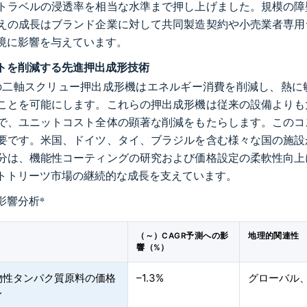
トラベルの浸透率を相当な水準まで押し上げました。規模の障
えの成長はブランド企業に対して共同製造契約や小売業者専用
境に影響を与えています。
トを削減する先進押出成形技術
の二軸スクリュー押出成形機はエネルギー消費を削減し、熱に
ことを可能にします。これらの押出成形機は従来の設備よりも
で、ユニットコスト全体の顕著な削減をもたらします。このコ
要です。米国、ドイツ、タイ、ブラジルを含む様々な国の施設
分は、機能性コーティングの研究および価格設定の柔軟性向上
トトリーツ市場の継続的な成長を支えています。
影響分析
*
（～）CAGR予測への影
地理的関連性
響（%）
物性タンパク質原料の価格
–1.3%
グローバル
レ