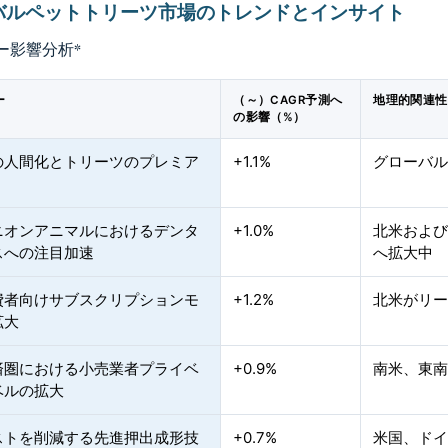
バルペットトリーツ市場のトレンドとインサイト
ー影響分析
*
ー
（～）CAGR予測へ
地理的関連性
の影響（%）
の人間化とトリーツのプレミア
+1.1%
グローバ
ニオンアニマルにおけるデンタ
+1.0%
北米およ
スへの注目加速
へ拡大中
費者向けサブスクリプションモ
+1.2%
北米がリ
拡大
済圏における小売業者プライベ
+0.9%
南米、東
ベルの拡大
ストを削減する先進押出成形技
+0.7%
米国、ド