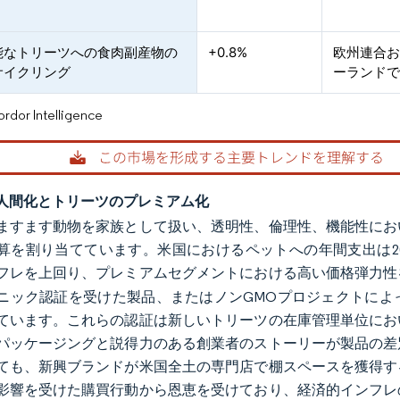
能なトリーツへの食肉副産物の
+0.8%
欧州連合
サイクリング
ーランド
or Intelligence
人間化とトリーツのプレミアム化
ますます動物を家族として扱い、透明性、倫理性、機能性にお
を割り当てています。米国におけるペットへの年間支出は2021年の1
フレを上回り、プレミアムセグメントにおける高い価格弾力性
ニック認証を受けた製品、またはノンGMOプロジェクトによ
ています。これらの認証は新しいトリーツの在庫管理単位にお
パッケージングと説得力のある創業者のストーリーが製品の差
ても、新興ブランドが米国全土の専門店で棚スペースを獲得す
影響を受けた購買行動から恩恵を受けており、経済的インフレ