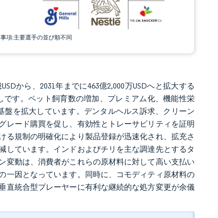
責事項:主要選手の並び順不同
億USDから、2031年までに463億2,000万USDへと拡大する
する見通しです。ペット飼育数の増加、プレミアム化、機能性栄
基盤を拡大しています。デンタルヘルス訴求、クリーン
グレード購買を促し、有効性とトレーサビリティを証明
ける規制の明確化により製品登録が迅速化され、拡充さ
減しています。インドおよびチリを主な調達先とするタ
ン変動は、消費者がこれらの原材料に対して高い支払い
の一因となっています。同時に、コモディティ原材料の
垂直統合型プレーヤーに有利な継続的な処方変更が余儀