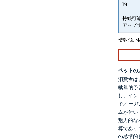
術
持続可
アップ
情報源: Mord
ペットの
消費者は
裁量的予算
し、イン
でオーガ
ムが付い
魅力的な
算であっ
の感情的