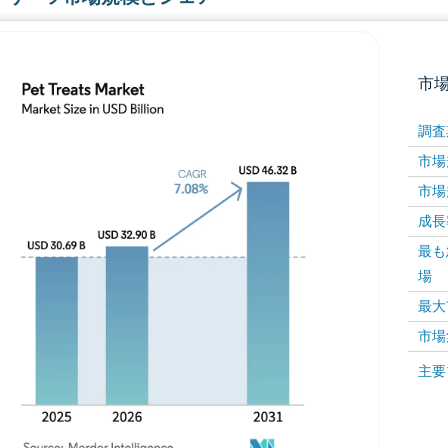
市
調査
市場規
市場規
成長率 
最も
場
画像 © Mordor Intelligence。再利用にはCC BY 4
最大
市場
画像 ©
主要