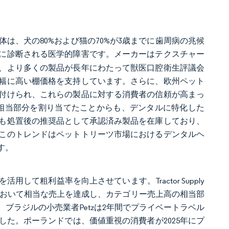
体は、犬の80%および猫の70%が3歳までに歯周病の兆候
に診断される医学的障害です。メーカーはテクスチャー
、より多くの製品が長年にわたって獣医口腔衛生評議会
幅に高い棚価格を支持しています。さらに、欧州ペット
付けられ、これらの製品に対する消費者の信頼が高まっ
の相当部分を割り当てたことからも、デンタルに特化した
も処置後の推奨品として承認済み製品を在庫しており、
このトレンドはペットトリーツ市場におけるデンタルヘ
す。
て粗利益率を向上させています。Tractor Supply
リーツにおいて相当な売上を達成し、カテゴリー売上高の相当部
ブラジルの小売業者Petzは2年間でプライベートラベル
た。ポーランドでは、価値重視の消費者が2025年にプ