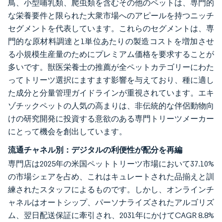
鳥、小型哺乳類、爬虫類を含むその他のペットは、専門的
な栄養要件と限られた大衆市場へのアピールを持つニッチ
セグメントを代表しています。これらのセグメントは、専
門的な原材料調達と1単位あたりの製造コストを増加させ
る小規模生産量のためにプレミアム価格を要求することが
多いです。獣医栄養士の推薦が全ペットカテゴリーにわた
ってトリーツ選択にますます影響を与えており、種に適し
た成分と分量管理ガイドラインが重視されています。エキ
ゾチックペットの人気の高まりは、非伝統的な伴侶動物向
けの研究開発に投資する意欲のある専門トリーツメーカー
にとって機会を創出しています。
流通チャネル別：デジタルの利便性が配分を再編
専門店は2025年の米国ペットトリーツ市場において37.10%
の市場シェアを占め、これはキュレートされた品揃えと訓
練されたスタッフによるものです。しかし、オンラインチ
ャネルはオートシップ、パーソナライズされたアルゴリズ
ム、翌日配送保証に牽引され、2031年にかけてCAGR 8.8%