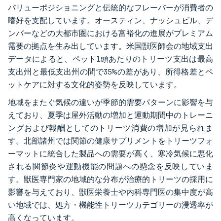
バリューポジショニングと伝統的なフレーバーが消費者の
嗜好を支配しています。オースティン、ナッシュビル、デ
ンバーなどの大都市圏における富裕化の進展がプレミアム
需要の拠点を生み出しています。米国獣医師会の地域支出
データによると、ペット1頭あたりのトリーツ支出は最高
支出州と最低支出州の間で35%の差があり、所得格差とペ
ットケアに対する文化的姿勢を反映しています。
地域をまたぐ気候の違いが季節的需要パターンに影響を与
えており、夏季は屋外活動の増加と運動期間中のトレーニ
ングおよび報酬としてのトリーツ消費の増加が見られま
す。北部諸州では関節の健康サプリメントをトリーツフォ
ーマットに統合した製品への需要が高く、寒冷気候に悪化
される関節炎や運動機能の問題への懸念を反映していま
す。獣医専門家の地域的な分布が治療的トリーツの採用に
影響を与えており、獣医栄養士や内科専門医の集中度が高
い地域では、処方・機能性トリーツカテゴリーの浸透率が
高くなっています。