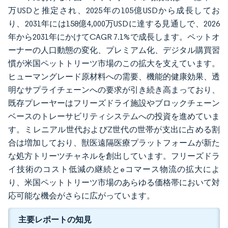
万USDと推定され、2025年の105億USDから成長してお
り、2031年には158億4,000万USDに達する見通しで、2026
年から2031年にかけてCAGR 7.1%で成長します。ペットオ
ーナーの人口動態の変化、プレミアム化、デジタル購買習
慣が米国ペットトリーツ市場のこの拡大を支えています。
ヒューマングレード原材料への需要、機能的健康効果、透
明なサプライチェーンへの要求が引き続き高まっており、
既存プレーヤーはフリーズドライ施設やブロックチェーン
ベースのトレーサビリティシステムへの投資を進めていま
す。ミレニアル世代およびZ世代の世帯が支出に占める割
合は増加しており、獣医遠隔医療プラットフォームが新た
な処方トリーツチャネルを創出しています。フリーズドラ
イ技術のコスト低減の継続とeコマース物流の拡大によ
り、米国ペットトリーツ市場のあらゆる価格帯において対
応可能な機会がさらに広がっています。
主要レポートの知見