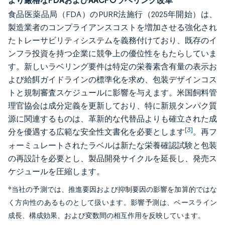
より厳格なFDAおよびAACFOラベリング改革
食品医薬品局（FDA）のPURR法施行（2025年開始）は、
製造業者のコンプライアンスコストを増加させる強化され
たトレーサビリティシステムを義務付けており、既存のイ
ンフラ投資を持つ企業に競争上の優位性をもたらしていま
す。新しいラベリング要件は特定の栄養素含有量の表示お
よび給餌ガイドラインの標準化を求め、包装デザインコス
トと規制審査スケジュールに影響を与えます。米国飼料管
理官協会は成分定義を更新しており、特に新規タンパク質
源に関連するものは、革新的な代替品よりも確立された成
[3]
分を優遇する広範な安全性文書化を必要とします
。再フ
ォーミュレートされたラベルは新たな栄養確認試験と包装
の再設計を必要とし、製品開発サイクルを延長し、発売ス
ケジュールを圧縮します。
*当社の予測では、推進要因および抑制要因の影響を加算的ではな
く方向性のあるものとして扱います。影響予測は、ベースライン
成長、構成効果、および変数間の相互作用を反映しています。