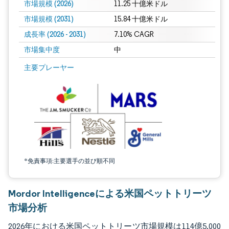
市場規模 (2026)
11.25 十億米ドル
市場規模 (2031)
15.84 十億米ドル
成長率 (2026 - 2031)
7.10% CAGR
市場集中度
中
画像 © Mordor Intelligence。再利用にはCC BY 4.0の表示が必要です。
主要プレーヤー
*免責事項:主要選手の並び順不同
Mordor Intelligenceによる米国ペットトリーツ
市場分析
2026年における米国ペットトリーツ市場規模は114億5,000