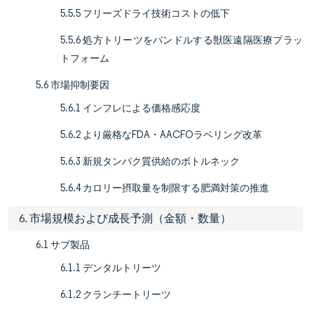
5.5.5 フリーズドライ技術コストの低下
5.5.6 処方トリーツをバンドルする獣医遠隔医療プラッ
トフォーム
5.6 市場抑制要因
5.6.1 インフレによる価格感応度
5.6.2 より厳格なFDA・AACFOラベリング改革
5.6.3 新規タンパク質供給のボトルネック
5.6.4 カロリー摂取量を制限する肥満対策の推進
6. 市場規模および成長予測（金額・数量）
6.1 サブ製品
6.1.1 デンタルトリーツ
6.1.2 クランチートリーツ