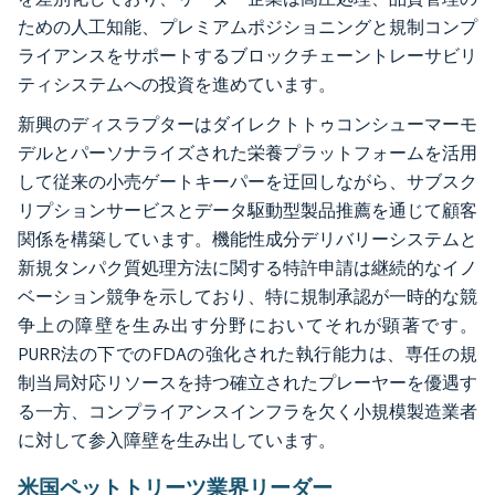
ための人工知能、プレミアムポジショニングと規制コンプ
ライアンスをサポートするブロックチェーントレーサビリ
ティシステムへの投資を進めています。
新興のディスラプターはダイレクトトゥコンシューマーモ
デルとパーソナライズされた栄養プラットフォームを活用
して従来の小売ゲートキーパーを迂回しながら、サブスク
リプションサービスとデータ駆動型製品推薦を通じて顧客
関係を構築しています。機能性成分デリバリーシステムと
新規タンパク質処理方法に関する特許申請は継続的なイノ
ベーション競争を示しており、特に規制承認が一時的な競
争上の障壁を生み出す分野においてそれが顕著です。
PURR法の下でのFDAの強化された執行能力は、専任の規
制当局対応リソースを持つ確立されたプレーヤーを優遇す
る一方、コンプライアンスインフラを欠く小規模製造業者
に対して参入障壁を生み出しています。
米国ペットトリーツ業界リーダー