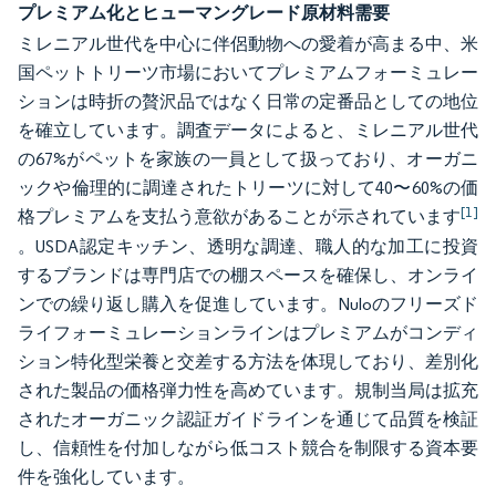
プレミアム化とヒューマングレード原材料需要
ミレニアル世代を中心に伴侶動物への愛着が高まる中、米
国ペットトリーツ市場においてプレミアムフォーミュレー
ションは時折の贅沢品ではなく日常の定番品としての地位
を確立しています。調査データによると、ミレニアル世代
の67%がペットを家族の一員として扱っており、オーガニ
ックや倫理的に調達されたトリーツに対して40〜60%の価
[1]
格プレミアムを支払う意欲があることが示されています
。USDA認定キッチン、透明な調達、職人的な加工に投資
するブランドは専門店での棚スペースを確保し、オンライ
ンでの繰り返し購入を促進しています。Nuloのフリーズド
ライフォーミュレーションラインはプレミアムがコンディ
ション特化型栄養と交差する方法を体現しており、差別化
された製品の価格弾力性を高めています。規制当局は拡充
されたオーガニック認証ガイドラインを通じて品質を検証
し、信頼性を付加しながら低コスト競合を制限する資本要
件を強化しています。