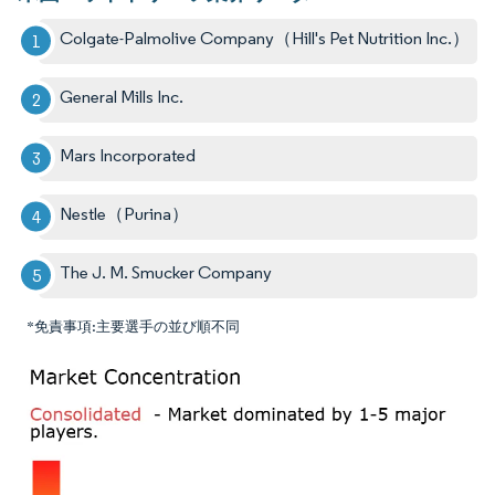
Colgate-Palmolive Company（Hill's Pet Nutrition Inc.）
General Mills Inc.
Mars Incorporated
Nestle（Purina）
The J. M. Smucker Company
*免責事項:主要選手の並び順不同