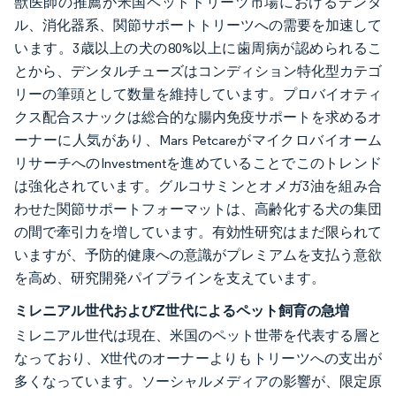
獣医師の推薦が米国ペットトリーツ市場におけるデンタ
ル、消化器系、関節サポートトリーツへの需要を加速して
います。3歳以上の犬の80%以上に歯周病が認められるこ
とから、デンタルチューズはコンディション特化型カテゴ
リーの筆頭として数量を維持しています。プロバイオティ
クス配合スナックは総合的な腸内免疫サポートを求めるオ
ーナーに人気があり、Mars Petcareがマイクロバイオーム
リサーチへのInvestmentを進めていることでこのトレンド
は強化されています。グルコサミンとオメガ3油を組み合
わせた関節サポートフォーマットは、高齢化する犬の集団
の間で牽引力を増しています。有効性研究はまだ限られて
いますが、予防的健康への意識がプレミアムを支払う意欲
を高め、研究開発パイプラインを支えています。
ミレニアル世代およびZ世代によるペット飼育の急増
ミレニアル世代は現在、米国のペット世帯を代表する層と
なっており、X世代のオーナーよりもトリーツへの支出が
多くなっています。ソーシャルメディアの影響が、限定原