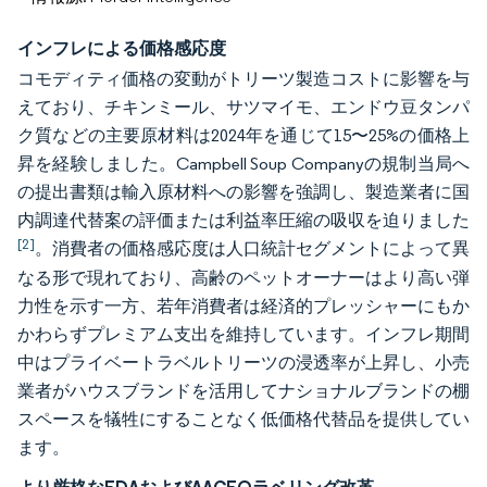
インフレによる価格感応度
コモディティ価格の変動がトリーツ製造コストに影響を与
えており、チキンミール、サツマイモ、エンドウ豆タンパ
ク質などの主要原材料は2024年を通じて15〜25%の価格上
昇を経験しました。Campbell Soup Companyの規制当局へ
の提出書類は輸入原材料への影響を強調し、製造業者に国
内調達代替案の評価または利益率圧縮の吸収を迫りました
[2]
。消費者の価格感応度は人口統計セグメントによって異
なる形で現れており、高齢のペットオーナーはより高い弾
力性を示す一方、若年消費者は経済的プレッシャーにもか
かわらずプレミアム支出を維持しています。インフレ期間
中はプライベートラベルトリーツの浸透率が上昇し、小売
業者がハウスブランドを活用してナショナルブランドの棚
スペースを犠牲にすることなく低価格代替品を提供してい
ます。