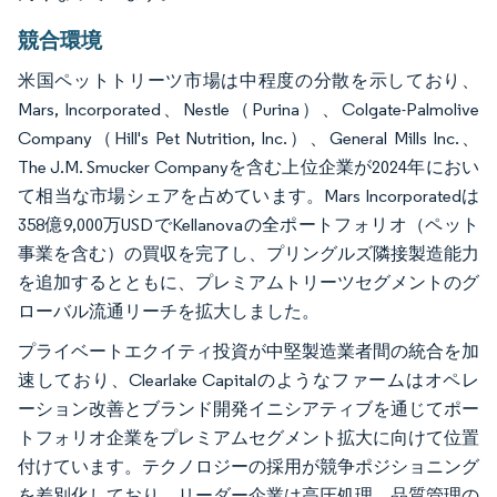
競合環境
米国ペットトリーツ市場は中程度の分散を示しており、
Mars, Incorporated、Nestle（Purina）、Colgate-Palmolive
Company（Hill's Pet Nutrition, Inc.）、General Mills Inc.、
The J.M. Smucker Companyを含む上位企業が2024年におい
て相当な市場シェアを占めています。Mars Incorporatedは
358億9,000万USDでKellanovaの全ポートフォリオ（ペット
事業を含む）の買収を完了し、プリングルズ隣接製造能力
を追加するとともに、プレミアムトリーツセグメントのグ
ローバル流通リーチを拡大しました。
プライベートエクイティ投資が中堅製造業者間の統合を加
速しており、Clearlake Capitalのようなファームはオペレ
ーション改善とブランド開発イニシアティブを通じてポー
トフォリオ企業をプレミアムセグメント拡大に向けて位置
付けています。テクノロジーの採用が競争ポジショニング
を差別化しており、リーダー企業は高圧処理、品質管理の