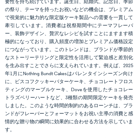
要性を持ち続けています。誕生日、結婚式、記念日、季節
の祭り、テーマを持ったお祝いなどの機会は、プレミアム
で視覚的に魅力的な限定版ケーキ製品への需要を一貫して
牽引しています。消費者は祝祭期間中にテーマフレーバ
ー、装飾デザイン、贅沢なレシピを試すことにますます積
極的になっており、購入頻度の増加とプレミアム価格設定
につながっています。このトレンドは、ブランドが季節的
なストーリーテリングと限定性を活用して緊迫感と差別化
を生み出すことでさらに支えられています。例えば、2025
年1月にNothing Bundt Cakesはバレンタインシーズン向け
に、ビスコフクッキーバターケーキ、チョコレートフロス
ティングのマーブルケーキ、Doveを使用したチョコレー
トラズベリーハートなど、3種類の期間限定ケーキを発売
しました。このような時間的制約のあるローンチは、ブラ
ンドがフレーバーとフォーマットをお祝い主導の消費と感
情的な贈り物の瞬間に効果的に合わせる方法を示していま
す。