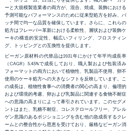
ーと大規模製造業者の両方が、混合、焼成、装飾における
予測可能なパフォーマンスのために従来型処方を好み、バ
ッチ間で均一な品質を確保しています。さらに、これらの
処方はフレーバー革新における柔軟性、層状および装飾ケ
ーキの構造的安定性、幅広いフィリング、フロスティン
グ、トッピングとの互換性を提供します。
ビーガン原材料の代替品は2031年にかけて年平均成長率
（CAGR）5.45%で成長しており、職人製および包装済み
フォーマットの両方において植物性、乳製品不使用、卵不
使用のケーキ処方への大きなシフトを反映しています。こ
の成長は、植物性食事への消費者の関心の高まり、倫理的
および環境的考慮、卵および乳製品に関連する食物不耐症
への意識の高まりによって牽引されています。このセグメ
ントはまた、乳糖不耐症、コレステロールフリー、アレル
ゲン意識のあるポジショニングを含む他の急成長するクレ
ームとの整合性から恩恵を受けており、厳格なビーガン消