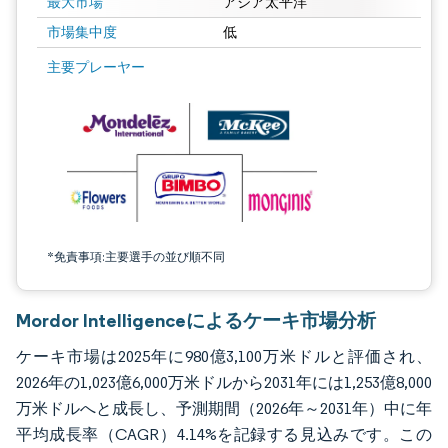
最大市場
アジア太平洋
市場集中度
低
画像 © Mordor Intelligence。再利用にはCC BY 4.0の表示が必要です。
主要プレーヤー
*免責事項:主要選手の並び順不同
Mordor Intelligenceによるケーキ市場分析
ケーキ市場は2025年に980億3,100万米ドルと評価され、
2026年の1,023億6,000万米ドルから2031年には1,253億8,000
万米ドルへと成長し、予測期間（2026年～2031年）中に年
平均成長率（CAGR）4.14%を記録する見込みです。この