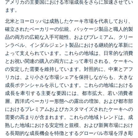
アメリカの主要国における市場成長をさらに加速させてい
ます。
北米とヨーロッパは成熟したケーキ市場を代表しており、
確立されたベーカリーの伝統、パッケージ製品と職人的製
品の両方の広範な入手可能性、およびプレミアム、クリー
ンラベル、インダルジェント製品における継続的な革新に
よって支えられています。これらの地域は、日常的な消費
とお祝い関連の購入の両方によって牽引される、ケーキへ
の安定した需要を維持しています。対照的に、中東とアフ
リカは、より小さな市場シェアを保持しながらも、大きな
成長ポテンシャルを示しています。これらの地域における
成長を牽引する主要な要因には、都市拡大、若い消費者
層、西洋式ベーカリー形態への露出の増加、および都市部
におけるプレミアムおよびカスタマイズされたケーキへの
需要の高まりが含まれます。これらの地域トレンドは、成
熟した地域における安定性と規模、および新興市場におけ
る長期的な成長機会を特徴とするグローバル市場を浮き彫