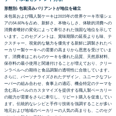
形態別:
包装済みバリアントが地位を確立
未包装および職人製ケーキは2025年の世界ケーキ市場シェ
アの54.83%を占め、新鮮さ、本物らしさ、体験的消費への
消費者嗜好の変化によって牽引された強固な地位を示して
います。このセグメントは、賞味期限の延長よりも味、テ
クスチャー、視覚的な魅力を優先する新鮮に調製されたベ
ーカリー製ケーキへの需要の高まりから恩恵を受けていま
す。消費者はこれらのケーキを優れた品質、天然原材料、
保存料の最小使用と関連付けることが増えており、クリー
ンラベルへの期待と食品調製の透明性に合致しています。
さらに、パーソナライズされたデザイン、ユニークなフレ
ーバーの組み合わせ、食事上の適応、機会特定のテーマを
含む高レベルのカスタマイズを提供する職人製ベーカリー
の能力が需要をさらに牽引し、リピート購入を促進してい
ます。伝統的なレシピと手作り技術を強調することが多い
地元および地域のベーカリーの人気の高まりも、このセグ