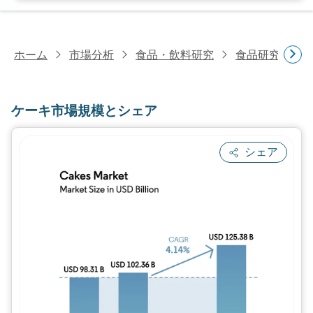
ホーム
市場分析
食品・飲料研究
食品研究
ケ
ケーキ市場規模とシェア
シェア
画像 © Mordor Intelligence。再利用に