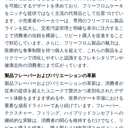
を可能にするデザートを求めており、フリーフロムケーキ
をニッチな提供ではなく主流の代替品として位置づけてい
ます。小売業者やベーカリーは、専用のフリーフロム製品
ラインを拡大し、交差汚染管理と明確な表示に注力するこ
とで消費者の信頼を構築し、リピート購入を促進すること
で対応しています。さらに、フリーフロム製品の魅力は、
医療的な食事制限を持つ個人を超えて、これらの製品をよ
りクリーンで消化しやすいと認識するフレキシタリアンや
健康志向の消費者にまで広がっています。
製品フレーバーおよびバリエーションの革新
製品フレーバーおよびバリエーションの革新は、消費者が
従来の提供を超えたユニークで贅沢かつ差別化されたデザ
ート体験をますます求める中、世界のケーキ市場における
重要な成長ドライバーであり続けています。フレーバー、
テクスチャー、フィリング、ハイブリッドコンセプトへの
継続的な実験は、消費者の関心を維持するだけでなく、リ
ピート購入を促進し、職人製および包装済みセグメントの