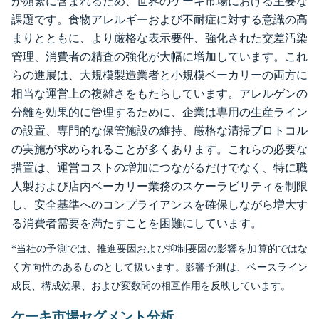
が頻繁に含まれるため、世界のケーキ市場における主要な
課題です。食物アレルギーおよび不耐症に対する意識の高
まりとともに、より厳格な表示要件、強化された交差汚染
管理、消費者の精査の強化が大幅に増加しています。これ
らの進展は、大規模製造業者と小規模ベーカリーの両方に
相当な運営上の複雑さをもたらしています。アレルゲンの
分離を効果的に管理するために、企業は専用の生産ライン
の設置、専門的な保管施設の維持、厳格な清掃プロトコル
の実施が求められることが多くあります。これらの必要な
措置は、運営コストの増加につながるだけでなく、特に職
人製および店内ベーカリー業務のスケーラビリティを制限
し、安全基準へのコンプライアンスを確保しながら増大す
る消費者需要を満たすことを困難にしています。
*当社の予測では、推進要因および抑制要因の影響を加算的ではな
く方向性のあるものとして扱います。影響予測は、ベースライン
成長、構成効果、および変数間の相互作用を反映しています。
ケーキ市場セグメント分析