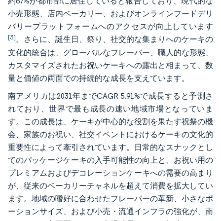
約67%が都市部に居住していると報告しており、現代的な
小売形態、店内ベーカリー、およびオンラインフードデリ
バリープラットフォームへのアクセスが向上しています
[3]
。さらに、誕生日、祭り、社交的な集まりへのケーキの
文化的統合は、グローバルなフレーバー、職人的な形態、
カスタマイズされたお祝いケーキへの露出と相まって、数
量と価値の両面での持続的な成長を支えています。
南アメリカは2031年までCAGR 5.91%で成長すると予測さ
れており、世界で最も成長の速い地域市場となっていま
す。この成長は、ケーキが中心的な役割を果たす祝祭の機
会、家族のお祝い、社交イベントにおけるケーキの文化的
重要性によって牽引されています。日常的なスナックとし
てのパッケージケーキの入手可能性の向上と、お祝い用の
プレミアムおよびデコレーションケーキへの需要の高まり
が、従来のベーカリーチャネルを超えて消費を拡大してい
ます。地域の嗜好に合わせたフレーバーの革新、小さなポ
ーションサイズ、および小売・流通インフラの強化が、南