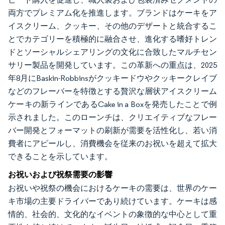
両方でプレミアム化を推進します。ブランドはケーキをア
イスクリーム、クッキー、その他のデザートと統合するこ
とでカテゴリーを積極的に融合させ、進化する嗜好トレン
ドとソーシャルシェアリングの文化に合致したマルチセン
サリー製品を開発しています。この革新への重点は、2025
年8月にBaskin-Robbinsがクッキードウやクッキークレイブ
などのフレーバーを特徴とする贅沢な層状アイスクリーム
ケーキの新ラインであるCake in a Boxを発売したことで例
示されました。このローンチは、クリエイティブなフレー
バー開発とフォーマットの刷新が需要を活性化し、若い消
費者にアピールし、消費機会を従来のお祝いを超えて拡大
できることを示しています。
お祝いおよび祝祭需要の影響
お祝いや祝祭の機会におけるケーキの需要は、世界のケー
キ市場の主要ドライバーであり続けています。ケーキは感
情的、社会的、文化的なイベントの象徴的な中心として重