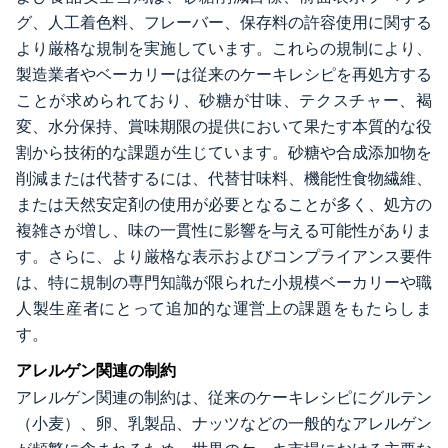
グ、人工着色料、フレーバー、保存料の許容使用に関する
より厳格な規制を実施しています。これらの規制により、
製造業者やベーカリーは従来のケーキレシピを再処方する
ことが求められており、砂糖が甘味、テクスチャー、褐
変、水分保持、賞味期限の提供において果たす本質的な役
割から技術的な課題が生じています。砂糖や合成添加物を
削減または代替するには、代替甘味料、機能性食物繊維、
または天然安定剤の使用が必要となることが多く、処方の
複雑さが増し、味の一貫性に影響を与える可能性がありま
す。さらに、より厳格な表示およびコンプライアンス要件
は、特に規制の専門知識が限られた小規模ベーカリーや職
人製生産者にとって追加的な運営上の課題をもたらしま
す。
アレルゲン関連の制約
アレルゲン関連の制約は、従来のケーキレシピにグルテン
（小麦）、卵、乳製品、ナッツなどの一般的なアレルゲン