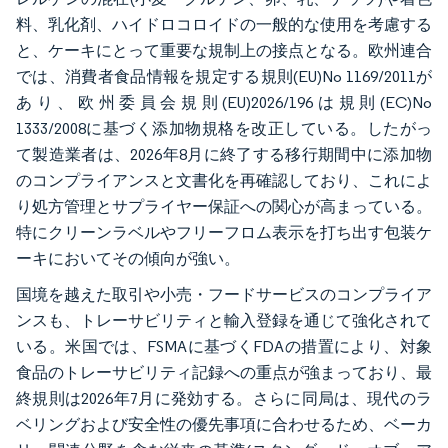
料、乳化剤、ハイドロコロイドの一般的な使用を考慮する
と、ケーキにとって重要な規制上の接点となる。欧州連合
では、消費者食品情報を規定する規則(EU)No 1169/2011が
あり、欧州委員会規則(EU)2026/196は規則(EC)No
1333/2008に基づく添加物規格を改正している。したがっ
て製造業者は、2026年8月に終了する移行期間中に添加物
のコンプライアンスと文書化を再確認しており、これによ
り処方管理とサプライヤー保証への関心が高まっている。
特にクリーンラベルやフリーフロム表示を打ち出す包装ケ
ーキにおいてその傾向が強い。
国境を越えた取引や小売・フードサービスのコンプライア
ンスも、トレーサビリティと輸入登録を通じて強化されて
いる。米国では、FSMAに基づくFDAの措置により、対象
食品のトレーサビリティ記録への重点が強まっており、最
終規則は2026年7月に発効する。さらに同局は、現代のラ
ベリングおよび安全性の優先事項に合わせるため、ベーカ