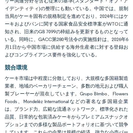
リー関連分野を含む従来の基準(スタンダード・オブ・ア
イデンティティ)の整理にも動いている。中国では、規制
当局がケーキ固有の規格制定を進めており、2024年にはケ
ーキおよびパンに関する国家食品安全標準案がWTOに通
知され、旧来のGB 7099の枠組みを更新するものとなって
いる。同時に、GACC第280号法令の実施指針は、2026年6
月1日から中国市場に供給する海外生産者に対する登録お
よびコンプライアンス要件を強化している。
競合環境
ケーキ市場は中程度に分散しており、大規模な多国籍製造
業者、地域のベーカリーチェーン、多数の地元および職人
製プレーヤーが混在しています。Grupo Bimbo、Flowers
Foods、Mondelēz Internationalなどの著名な多国籍企業
は、ブランド力、広範な流通ネットワーク、標準化された
品質、日常的な包装済みケーキからプレミアムスナックオ
プションまでの多様な製品ポートフォリオに基づいて競争
しています。これらの企業は規模の経済、強力な小売パー