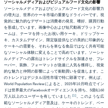
ソーシャルメディアおよびビジュアルフード文化の影響
ソーシャルメディアおよびビジュアルフード文化の影響力
の増大は、世界のケーキ市場の重要なドライバーです。視
覚的に魅力的なデザートは消費者の発見、嗜好、購買行動
を形成しています。画像中心および短尺動画プラットフォ
ームは、テーマを持ったお祝い用ケーキ、ドリップケー
キ、カスタムデザイン、限定版提供などの美的に印象的な
ケーキへの需要を、それらを単なる食品ではなく共有可能
なソーシャル体験に変えることで高めています。ソーシャ
ルメディアへの露出はトレンドサイクルを加速させ、フレ
ーバー、装飾、フォーマットが急速に人気を獲得し、視覚
的な魅力と仲間の影響によって衝動買いを促進します。こ
のトレンドはデジタル活性市場で特に顕著です。例えば、
World Population Reviewによると、2025年10月時点でイン
ドは世界最大のFacebookオーディエンスを持ち、5億8,160
[1]
万人以上のユーザーを有していました
。このような広
範なソーシャルメディア普及は、ケーキのトレンド、ベー