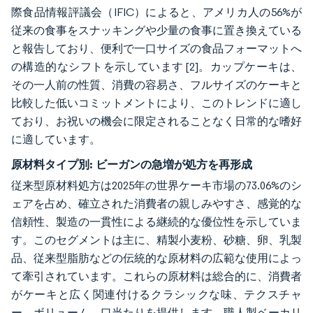
際食品情報評議会（IFIC）によると、アメリカ人の56%が
従来の食事をスナッキングや少量の食事に置き換えている
と報告しており、便利で一口サイズの食品フォーマットへ
の構造的なシフトを示しています
[2]
。カップケーキは、
その一人前の性質、消費の容易さ、フルサイズのケーキと
比較した低いコミットメントにより、このトレンドに適し
ており、お祝いの機会に限定されることなく日常的な嗜好
に適しています。
原材料タイプ別:
ビーガンの急増が処方を再形成
従来型原材料処方は2025年の世界ケーキ市場の73.06%のシ
ェアを占め、確立された消費者の親しみやすさ、感覚的な
信頼性、製造の一貫性による継続的な優位性を示していま
す。このセグメントは主に、精製小麦粉、砂糖、卵、乳製
品、従来型脂肪などの伝統的な原材料の広範な使用によっ
て牽引されています。これらの原材料は総合的に、消費者
がケーキと広く関連付けるクラシックな味、テクスチャ
ー、ボリューム、口当たりを提供します。職人製ベーカリ