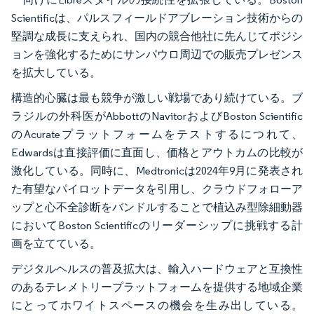
Scientificは、パルスフィールドアブレーション技術からの
堅調な成長に支えられ、国内の競合他社に先んじてポジシ
ョンを強化するためにサンパウロ周辺での販売プレゼンス
を拡大している。
構造的心臓は最も競争が激しい戦場であり続けている。ブ
ラジルの外科医がAbbottのNavitorおよびBoston Scientific
のAcurateプラットフォームをテストするにつれて、
Edwardsは直接評価に直面し、価格とアウトカムの比較が
激化している。同時に、Medtronicは2024年9月に発表され
た有望なパイロットデータを引用し、クラウドフォローア
ップと心不全診断をバンドルすることで植込み型除細動器
においてBoston Scientificのリーダーシップに挑戦する計
画を立てている。
デジタルヘルスの普及拡大は、輸入ハードウェアと互換性
のあるテレメトリープラットフォームを提供する地域企業
にとってホワイトスペースの機会を生み出している。