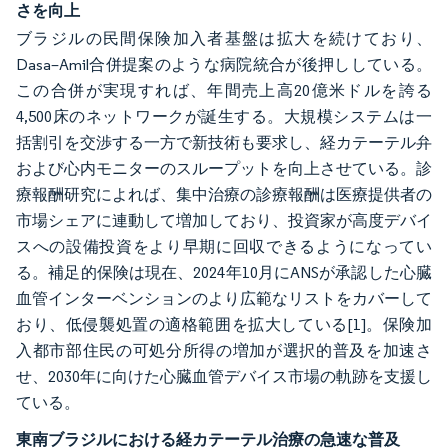
さを向上
ブラジルの民間保険加入者基盤は拡大を続けており、
Dasa–Amil合併提案のような病院統合が後押ししている。
この合併が実現すれば、年間売上高20億米ドルを誇る
4,500床のネットワークが誕生する。大規模システムは一
括割引を交渉する一方で新技術も要求し、経カテーテル弁
および心内モニターのスループットを向上させている。診
療報酬研究によれば、集中治療の診療報酬は医療提供者の
市場シェアに連動して増加しており、投資家が高度デバイ
スへの設備投資をより早期に回収できるようになってい
る。補足的保険は現在、2024年10月にANSが承認した心臓
血管インターベンションのより広範なリストをカバーして
おり、低侵襲処置の適格範囲を拡大している
[1]
。保険加
入都市部住民の可処分所得の増加が選択的普及を加速さ
せ、2030年に向けた心臓血管デバイス市場の軌跡を支援し
ている。
東南ブラジルにおける経カテーテル治療の急速な普及