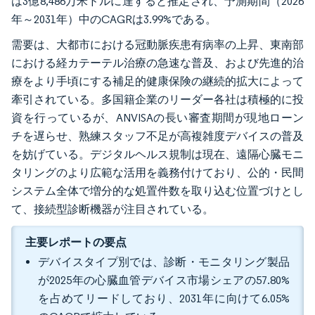
は3億8,486万米ドルに達すると推定され、予測期間（2026
年～2031年）中のCAGRは3.99%である。
需要は、大都市における冠動脈疾患有病率の上昇、東南部
における経カテーテル治療の急速な普及、および先進的治
療をより手頃にする補足的健康保険の継続的拡大によって
牽引されている。多国籍企業のリーダー各社は積極的に投
資を行っているが、ANVISAの長い審査期間が現地ローン
チを遅らせ、熟練スタッフ不足が高複雑度デバイスの普及
を妨げている。デジタルヘルス規制は現在、遠隔心臓モニ
タリングのより広範な活用を義務付けており、公的・民間
システム全体で増分的な処置件数を取り込む位置づけとし
て、接続型診断機器が注目されている。
主要レポートの要点
デバイスタイプ別では、診断・モニタリング製品
が2025年の心臓血管デバイス市場シェアの57.80%
を占めてリードしており、2031年に向けて6.05%