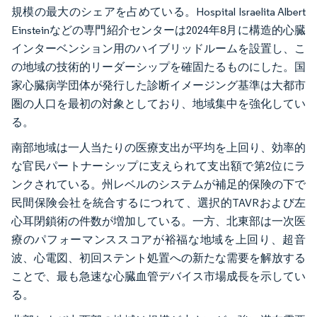
規模の最大のシェアを占めている。Hospital Israelita Albert
Einsteinなどの専門紹介センターは2024年8月に構造的心臓
インターベンション用のハイブリッドルームを設置し、こ
の地域の技術的リーダーシップを確固たるものにした。国
家心臓病学団体が発行した診断イメージング基準は大都市
圏の人口を最初の対象としており、地域集中を強化してい
る。
南部地域は一人当たりの医療支出が平均を上回り、効率的
な官民パートナーシップに支えられて支出額で第2位にラ
ンクされている。州レベルのシステムが補足的保険の下で
民間保険会社を統合するにつれて、選択的TAVRおよび左
心耳閉鎖術の件数が増加している。一方、北東部は一次医
療のパフォーマンススコアが裕福な地域を上回り、超音
波、心電図、初回ステント処置への新たな需要を解放する
ことで、最も急速な心臓血管デバイス市場成長を示してい
る。