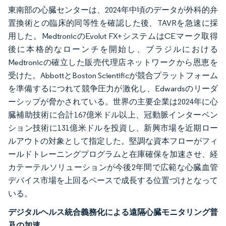
東南部の心臓センターは、2024年中頃のデータが外科的弁
置換術との臨床的同等性を確認した後、TAVRを急速に採
用した。MedtronicのEvolut FX+システムはCEマーク取得
後に本格的なローンチを開始し、ブラジルにおける
Medtronicの確立した販売代理店ネットワークから恩恵を
受けた。AbbottとBoston Scientificが競合プラットフォーム
を準備するにつれて競争圧力が激化し、Edwardsのリーダ
ーシップが脅かされている。世界の主要企業は2024年に心
臓補助技術に合計167億米ドル以上、冠動脈インターベン
ション技術に131億米ドルを投資し、新興市場を近期ロー
ルアウトの対象として指定した。堅調な資本フローがフィ
ールドトレーニングプログラムと在庫確保を加速させ、経
カテーテルソリューションが今後2年間で広範な心臓血管
デバイス市場を上回るペースで成長する位置づけとなって
いる。
デジタルヘルス統合義務化による遠隔心臓モニタリング普
及の加速