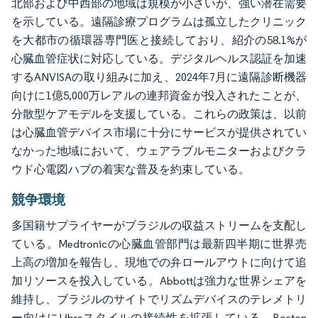
北部および中西部の地域は規模が小さいが、強い潜在需要
を示している。遠隔診療プログラムは孤立したクリニック
を大都市の循環器専門医と接続しており、紹介の58.1%が
心臓血管症状に対応している。デジタルヘルス認証を加速
するANVISAの取り組みに加え、2024年7月に遠隔診断機器
向けに1億5,000万レアルの連邦資金が投入されたことが、
分散型ケアモデルを支援している。これらの政策は、以前
は心臓血管デバイス市場に十分にサービスが提供されてい
なかった地域において、ウェアラブルモニターおよびクラ
ウド心電図ハブの着実な普及を約束している。
競争環境
多国籍サプライヤーがブラジルの収益ストリームを支配し
ている。Medtronicの心臓血管部門は最新四半期に世界売
上高の増加を報告し、現地での弁ロールアウトに向けて追
加リソースを投入している。Abbottは強力な世界シェアを
維持し、ブラジルのサイトでリズムデバイスのテレメトリ
ー向けにLibreスタイルの接続性を拡張している。Boston