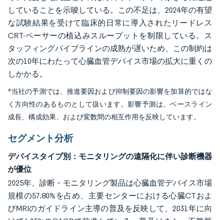
していることを示唆している。この不足は、2024年の有望
な試験結果を受けて臨床的日常に導入されたリードレス
CRT-ペーサーの植込みスループットを制限している。ス
タッフィングパイプラインの成熟が遅いため、この制約は
次の10年にわたって心臓血管デバイス市場の拡大に重くの
しかかる。
*当社の予測では、推進要因および抑制要因の影響を加算的ではな
く方向性のあるものとして扱います。影響予測は、ベースライン
成長、構成効果、および変数間の相互作用を反映しています。
セグメント分析
デバイスタイプ別：モニタリングの遠隔化に伴い診断機器
が優位
2025年、診断・モニタリング製品は心臓血管デバイス市場
規模の57.80%を占め、主要センターにおける心臓CTおよ
びMRIのガイドライン主導の普及を反映して、2031年に向