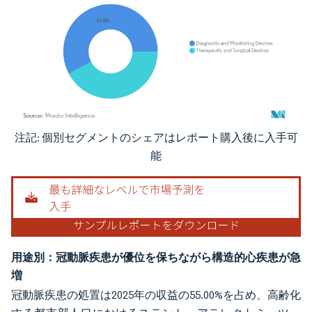
注記: 個別セグメントのシェアはレポート購入後に入手可
画像 © Mordor Intelligence。再利用にはCC BY 4.0の表示が必要です。
能
用途別：冠動脈疾患が優位を保ちながら構造的心疾患が急
増
冠動脈疾患の処置は2025年の収益の55.00%を占め、高齢化