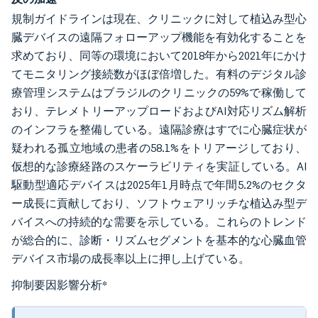
規制ガイドラインは現在、クリニックに対して植込み型心
臓デバイスの遠隔フォローアップ機能を有効化することを
求めており、同等の環境において2018年から2021年にかけ
てモニタリング接続数がほぼ倍増した。有料のデジタル診
療管理システムはブラジルのクリニックの59%で稼働して
おり、テレメトリーアップロードおよびAI対応リズム解析
のインフラを整備している。遠隔診療はすでに心臓症状が
疑われる孤立地域の患者の58.1%をトリアージしており、
仮想的な診療経路のスケーラビリティを実証している。AI
駆動型適応デバイスは2025年1月時点で年間5.2%のセクタ
ー成長に貢献しており、ソフトウェアリッチな植込み型デ
バイスへの持続的な需要を示している。これらのトレンド
が総合的に、診断・リズムセグメントを基本的な心臓血管
デバイス市場の成長率以上に押し上げている。
抑制要因影響分析
*