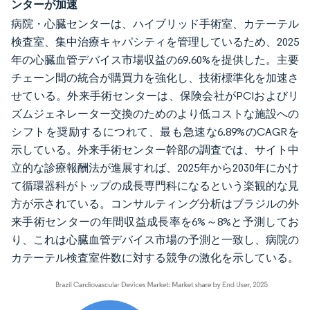
ンターが加速
病院・心臓センターは、ハイブリッド手術室、カテーテル
検査室、集中治療キャパシティを管理しているため、2025
年の心臓血管デバイス市場収益の69.60%を提供した。主要
チェーン間の統合が購買力を強化し、技術標準化を加速さ
せている。外来手術センターは、保険会社がPCIおよびリ
ズムジェネレーター交換のためのより低コストな施設への
シフトを奨励するにつれて、最も急速な6.89%のCAGRを
示している。外来手術センター幹部の調査では、サイト中
立的な診療報酬法が進展すれば、2025年から2030年にかけ
て循環器科がトップの成長専門科になるという楽観的な見
方が示されている。コンサルティング分析はブラジルの外
来手術センターの年間収益成長率を6%～8%と予測してお
り、これは心臓血管デバイス市場の予測と一致し、病院の
カテーテル検査室件数に対する競争の激化を示している。