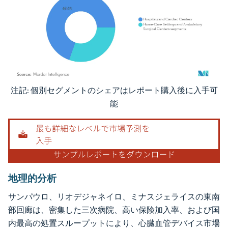
注記: 個別セグメントのシェアはレポート購入後に入手可
画像 © Mordor Intelligence。再利用にはCC BY 4.0の表示が必要です。
能
地理的分析
サンパウロ、リオデジャネイロ、ミナスジェライスの東南
部回廊は、密集した三次病院、高い保険加入率、および国
内最高の処置スループットにより、心臓血管デバイス市場