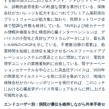
する都市部人口におけるステント、アテレクトミーツー
ル、診断的血管造影への旺盛な需要を裏付けている。保険
会社がカバレッジを拡大するにつれてプレミアム薬剤溶出
プラットフォームが処方集に加わり、民間ネットワーク全
体で堅調な件数を維持している。TAVRおよび経カテーテ
ル僧帽弁修復を含む構造的心臓インターベンションは、デ
バイスの小型化と良好なアウトカムデータにより、最も高
い6.46%のCAGRを示している。不整脈治療の需要は、処
置時間を短縮し合併症を減少させるパルスフィールドアブ
レーションシステムの普及とともに増加しており、電気生
理学ユニットの業務量制約に合致している。腎デナーベー
ションカテーテルを中心とした高血圧デバイスは、2025年
の商業化マイルストーンを前に注目を集めており、地域の
保険会社がカバレッジポリシーを発行すれば、このニッチ
における心臓血管デバイス市場シェアをさらに押し上げる
可能性がある。
エンドユーザー別：病院が優位を維持しながら外来手術セ