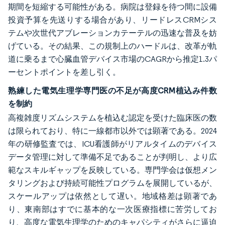
期間を短縮する可能性がある。病院は登録を待つ間に設備
投資予算を先送りする場合があり、リードレスCRMシス
テムや次世代アブレーションカテーテルの迅速な普及を妨
げている。その結果、この規制上のハードルは、改革が軌
道に乗るまで心臓血管デバイス市場のCAGRから推定1.3パ
ーセントポイントを差し引く。
熟練した電気生理学専門医の不足が高度CRM植込み件数
を制約
高複雑度リズムシステムを植込む認定を受けた臨床医の数
は限られており、特に一線都市以外では顕著である。2024
年の研修監査では、ICU看護師がリアルタイムのデバイス
データ管理に対して準備不足であることが判明し、より広
範なスキルギャップを反映している。専門学会は仮想メン
タリングおよび持続可能性プログラムを展開しているが、
スケールアップは依然として遅い。地域格差は顕著であ
り、東南部はすでに基本的な一次医療指標に苦労してお
り、高度な電気生理学のためのキャパシティがさらに逼迫