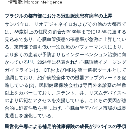
情報源: Mordor Intelligence
ブラジルの都市部における冠動脈疾患有病率の上昇
サンパウロ、リオデジャネイロおよびその他の大都市で
は、65歳以上の住民の割合が2030年までに13.6%に達する
見込みであり、心臓血管疾患の罹患率が急激に上昇してい
る。東南部で最も低い一次医療のパフォーマンスにより、
より多くの患者が予防よりもインターベンション治療に向
[1]
かっている
。2024年に発表された心臓診断イメージング
ガイドラインは、CTおよびMRIを第一選択ツールとして
強調しており、紹介病院全体での機器アップグレードを促
進している
[2]
。民間健康保険会社は専門外来診察の半数
以上をカバーしており、ステント、弁、リズムデバイスへ
のより広範なアクセスを支援している。これらの要因が総
合的に処置件数を押し上げ、心臓血管デバイス市場の成長
見通しを強化している。
民営化主導による補足的健康保険の成長がデバイスの手頃