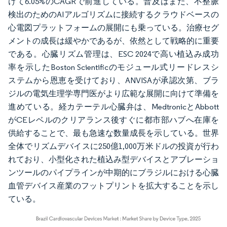
けて6.05%のCAGRで前進している。普及はまた、不整脈
検出のためのAIアルゴリズムに接続するクラウドベースの
心電図プラットフォームの展開にも乗っている。治療セグ
メントの成長は緩やかであるが、依然として戦略的に重要
である。心臓リズム管理は、ESC 2024で高い植込み成功
率を示したBoston Scientificのモジュール式リードレスシ
ステムから恩恵を受けており、ANVISAが承認次第、ブラ
ジルの電気生理学専門医がより広範な展開に向けて準備を
進めている。経カテーテル心臓弁は、MedtronicとAbbott
がCEレベルのクリアランス後すぐに都市部ハブへ在庫を
供給することで、最も急速な数量成長を示している。世界
全体でリズムデバイスに250億1,000万米ドルの投資が行わ
れており、小型化された植込み型デバイスとアブレーショ
ンツールのパイプラインが中期的にブラジルにおける心臓
血管デバイス産業のフットプリントを拡大することを示し
ている。