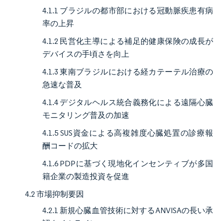
4.1.1 ブラジルの都市部における冠動脈疾患有病
率の上昇
4.1.2 民営化主導による補足的健康保険の成長が
デバイスの手頃さを向上
4.1.3 東南ブラジルにおける経カテーテル治療の
急速な普及
4.1.4 デジタルヘルス統合義務化による遠隔心臓
モニタリング普及の加速
4.1.5 SUS資金による高複雑度心臓処置の診療報
酬コードの拡大
4.1.6 PDPに基づく現地化インセンティブが多国
籍企業の製造投資を促進
4.2 市場抑制要因
4.2.1 新規心臓血管技術に対するANVISAの長い承