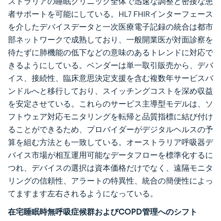
ストラリアの睡眠クリニック全体で迅速な調整と密接な患
者サポートを可能にしている。HL7 FHIRインターフェース
を介したデバイスデータと一次医療電子記録の統合は都市
部ネットワークで成熟しており、一般開業医が対面診察を
待たずに肺機能の低下などの意味のあるトレンドに対応で
きるようにしている。ベンダーは単一取引販売から、デバ
イス、接続性、臨床意思決定支援を含む複数年サービスバ
ンドルへと移行しており、スイッチングコストを深め収益
を安定させている。これらのサービス主導型モデルは、ソ
フトウェア対応モニタリングを転帰と品質指標に結び付け
ることができるため、プロバイダーがデジタルヘルスの予
算を組む方法とも一致している。オーストラリア呼吸器デ
バイス市場が相互運用可能なデータフローを標準化するに
つれ、デバイスの選択は資本価格だけでなく、遠隔モニタ
リングの信頼性、アラートの特異性、統合の簡便性によっ
てますます左右されるようになっている。
在宅睡眠時無呼吸症候群およびCOPD管理へのシフト