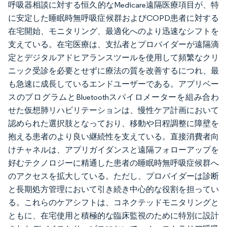
呼吸器相談に対する恒久的なMedicare遠隔医療項目が、特
に安定した睡眠時無呼吸症候群およびCOPD患者に対する
在宅開始、モニタリング、最適化へのより迅速なシフトを
支えている。在宅医療は、支払者とプロバイダーが遠隔滴
定とデジタルアドヒアランスツールを使用して頻繁なクリ
ニック受診を必要とせずに療法の質を改善するにつれ、最
も急速に成長しているエンドユーザーである。アプリベー
スのプログラムとBluetoothスパイロメーターを組み合わ
せた仮想肺リハビリテーションは、慢性ケア計画において
認められた選択肢となっており、移動や日程調整に障壁を
抱える患者のより良い継続性を支えている。直接消費者向
けチャネルは、アプリガイダンスと遠隔フォローアップを
好むテクノロジーに精通した患者の睡眠時無呼吸症候群へ
のアクセスを拡大している。ただし、プロバイダーは診断
と長期処方管理において引き続き中心的な役割を担ってい
る。これらのケアシフトは、コネクテッドモニタリングと
ともに、在宅使用と積極的な臨床監視のために特別に設計