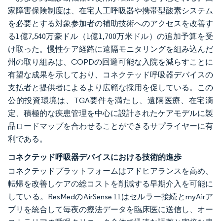
家障害保険制度は、在宅人工呼吸器や携帯型酸素システム
を必要とする対象参加者の補助技術へのアクセスを改善す
る1億7,540万豪ドル（1億1,700万米ドル）の追加予算を受
け取った。慢性ケア経路に遠隔モニタリングを組み込んだ
州の取り組みは、COPDの回避可能な入院を減らすことに
有望な成果を示しており、コネクテッド呼吸器デバイスの
支払者と提供者によるより広範な採用を促している。この
公的投資環境は、TGA要件を満たし、遠隔医療、在宅滴
定、積極的な疾患管理を中心に設計されたケアモデルに製
品ロードマップを合わせることができるサプライヤーに有
利である。
コネクテッド呼吸器デバイスにおける技術的進歩
コネクテッドプラットフォームはアドヒアランスを高め、
転帰を改善しケアの総コストを削減する早期介入を可能に
している。ResMedのAirSense 11はセルラー接続とmyAirア
プリを統合して毎夜の療法データを臨床医に送信し、オー