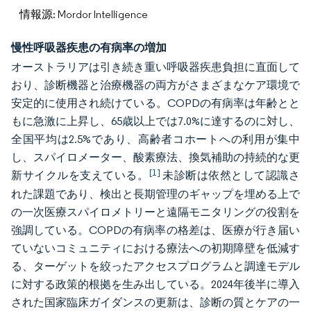
情報源: Mordor Intelligence
慢性呼吸器疾患の有病率の増加
オーストラリアは引き続き重い呼吸器疾患負担に直面して
おり、診断機器と治療機器の両方がさまざまなケア環境で
安定的に使用され続けている。COPDの有病率は年齢とと
もに急激に上昇し、65歳以上では7.0%に達するのに対し、
全国平均は2.5%であり、高齢者コホートへの利用が集中
し、スパイロメーター、酸素療法、換気補助の持続的な更
[1]
新サイクルを支えている。
未診断は依然として認識さ
れた課題であり、検出と長期管理のギャップを埋める上で
の一次医療スパイロメトリーと遠隔モニタリングの役割を
強調している。COPDの有病率の格差は、医療が行き届い
ていないコミュニティにおける療法への初期障壁を低減す
る、ターゲットを絞ったアクセスプログラムと調達モデル
に対する政策的根拠を生み出している。2024年後半に導入
された国家臨床ガイダンスの更新は、診断の質とケアの一