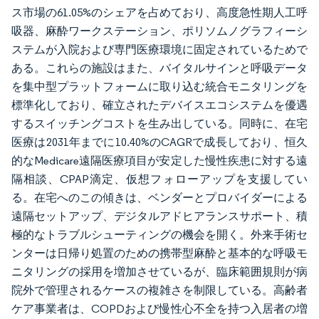
ス市場の61.05%のシェアを占めており、高度急性期人工呼
吸器、麻酔ワークステーション、ポリソムノグラフィーシ
ステムが入院および専門医療環境に固定されているためで
ある。これらの施設はまた、バイタルサインと呼吸データ
を集中型プラットフォームに取り込む統合モニタリングを
標準化しており、確立されたデバイスエコシステムを優遇
するスイッチングコストを生み出している。同時に、在宅
医療は2031年までに10.40%のCAGRで成長しており、恒久
的なMedicare遠隔医療項目が安定した慢性疾患に対する遠
隔相談、CPAP滴定、仮想フォローアップを支援してい
る。在宅へのこの傾きは、ベンダーとプロバイダーによる
遠隔セットアップ、デジタルアドヒアランスサポート、積
極的なトラブルシューティングの機会を開く。外来手術セ
ンターは日帰り処置のための携帯型麻酔と基本的な呼吸モ
ニタリングの採用を増加させているが、臨床範囲規則が病
院外で管理されるケースの複雑さを制限している。高齢者
ケア事業者は、COPDおよび慢性心不全を持つ入居者の増