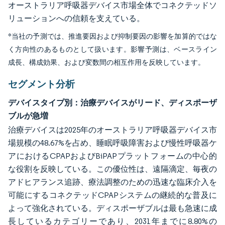
オーストラリア呼吸器デバイス市場全体でコネクテッドソ
リューションへの信頼を支えている。
*当社の予測では、推進要因および抑制要因の影響を加算的ではな
く方向性のあるものとして扱います。影響予測は、ベースライン
成長、構成効果、および変数間の相互作用を反映しています。
セグメント分析
デバイスタイプ別：治療デバイスがリード、ディスポーザ
ブルが急増
治療デバイスは2025年のオーストラリア呼吸器デバイス市
場規模の48.67%を占め、睡眠呼吸障害および慢性呼吸器ケ
アにおけるCPAPおよびBiPAPプラットフォームの中心的
な役割を反映している。この優位性は、遠隔滴定、毎夜の
アドヒアランス追跡、療法調整のための迅速な臨床介入を
可能にするコネクテッドCPAPシステムの継続的な普及に
よって強化されている。ディスポーザブルは最も急速に成
長しているカテゴリーであり、2031年までに8.80%の