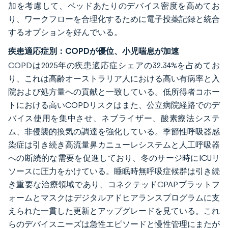
加を考慮して、ベッドあたりのデバイス密度を高めてお
り、ワークフローを合理化するために電子投薬記録と統合
するオプションを好んでいる。
疾患適応症別：COPDが優位、小児喘息が加速
COPDは2025年の疾患適応症シェアの32.34%を占めてお
り、これは高齢オーストラリア人における高い有病率と入
院および処方量への貢献と一致している。低所得者コホー
トにおける高いCOPDリスクはまた、公立病院経路でのデ
バイス使用を集中させ、ネブライザー、酸素療法システ
ム、非侵襲的換気の調達を強化している。季節性呼吸器感
染症は引き続き高流量鼻カニューレシステムと人工呼吸器
への断続的な需要を促進しており、冬のサージ時にICUリ
ソースに圧力をかけている。睡眠時無呼吸症候群は引き続
き重要な治療領域であり、コネクテッドCPAPプラットフ
ォームとマスクはデジタルアドヒアランスプログラムに支
えられた一貫した更新とアップグレードを見ている。これ
らのデバイスニーズは急性エピソードと慢性管理にまたが