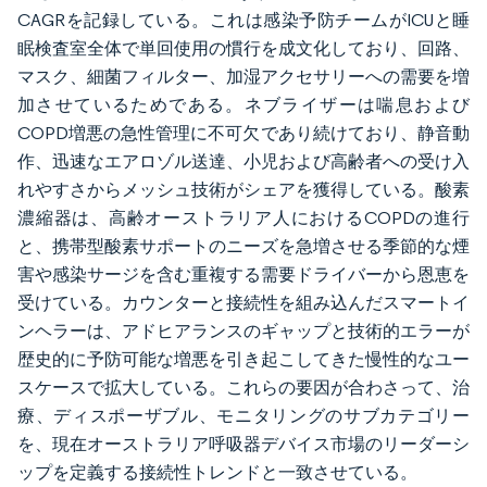
CAGRを記録している。これは感染予防チームがICUと睡
眠検査室全体で単回使用の慣行を成文化しており、回路、
マスク、細菌フィルター、加湿アクセサリーへの需要を増
加させているためである。ネブライザーは喘息および
COPD増悪の急性管理に不可欠であり続けており、静音動
作、迅速なエアロゾル送達、小児および高齢者への受け入
れやすさからメッシュ技術がシェアを獲得している。酸素
濃縮器は、高齢オーストラリア人におけるCOPDの進行
と、携帯型酸素サポートのニーズを急増させる季節的な煙
害や感染サージを含む重複する需要ドライバーから恩恵を
受けている。カウンターと接続性を組み込んだスマートイ
ンヘラーは、アドヒアランスのギャップと技術的エラーが
歴史的に予防可能な増悪を引き起こしてきた慢性的なユー
スケースで拡大している。これらの要因が合わさって、治
療、ディスポーザブル、モニタリングのサブカテゴリー
を、現在オーストラリア呼吸器デバイス市場のリーダーシ
ップを定義する接続性トレンドと一致させている。