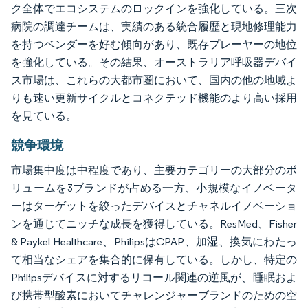
ク全体でエコシステムのロックインを強化している。三次
病院の調達チームは、実績のある統合履歴と現地修理能力
を持つベンダーを好む傾向があり、既存プレーヤーの地位
を強化している。その結果、オーストラリア呼吸器デバイ
ス市場は、これらの大都市圏において、国内の他の地域よ
りも速い更新サイクルとコネクテッド機能のより高い採用
を見ている。
競争環境
市場集中度は中程度であり、主要カテゴリーの大部分のボ
リュームを3ブランドが占める一方、小規模なイノベータ
ーはターゲットを絞ったデバイスとチャネルイノベーショ
ンを通じてニッチな成長を獲得している。ResMed、Fisher
& Paykel Healthcare、PhilipsはCPAP、加湿、換気にわたっ
て相当なシェアを集合的に保有している。しかし、特定の
Philipsデバイスに対するリコール関連の逆風が、睡眠およ
び携帯型酸素においてチャレンジャーブランドのための空