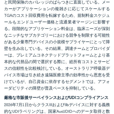
と民間保険のカバレッジのばらつきに直面している。メー
カーがアプリケーションの複雑さに応じてスケールする
TGAのコスト回収費用を転嫁するため、規制料金スケジュ
ールもエンドユーザー価格と流通業者マージンに影響す
る。段階的なアプリケーション料金は、臨床ニーズが深刻
なニッチなサブカテゴリーにおける競争を制限する可能性
がある少量専門デバイスの小規模サプライヤーにとって障
壁を生み出している。その結果、調達チームとプロバイダ
ーは、プレミアムコネクテッドプラットフォームとより基
本的な代替品の間で選択する際に、総所有コストとサービ
スの信頼性を比較検討している。オーストラリア呼吸器デ
バイス市場は引き続き遠隔医療主導の効率性から恩恵を受
けているが、自己資金に依存するセグメントでは、アフォ
ーダビリティの障壁が普及ペースを抑制している。
厳格な市販後サーベイランスおよびUDIコンプライアンス
2026年7月1日からクラスIIIおよびIIbデバイスに対する義務
的なUDIラベリングは、国家AusUDIDへのデータ取得と数