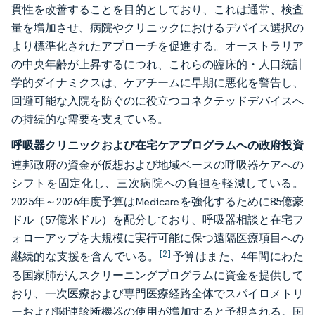
貫性を改善することを目的としており、これは通常、検査
量を増加させ、病院やクリニックにおけるデバイス選択の
より標準化されたアプローチを促進する。オーストラリア
の中央年齢が上昇するにつれ、これらの臨床的・人口統計
学的ダイナミクスは、ケアチームに早期に悪化を警告し、
回避可能な入院を防ぐのに役立つコネクテッドデバイスへ
の持続的な需要を支えている。
呼吸器クリニックおよび在宅ケアプログラムへの政府投資
連邦政府の資金が仮想および地域ベースの呼吸器ケアへの
シフトを固定化し、三次病院への負担を軽減している。
2025年～2026年度予算はMedicareを強化するために85億豪
ドル（57億米ドル）を配分しており、呼吸器相談と在宅フ
ォローアップを大規模に実行可能に保つ遠隔医療項目への
[2]
継続的な支援を含んでいる。
予算はまた、4年間にわた
る国家肺がんスクリーニングプログラムに資金を提供して
おり、一次医療および専門医療経路全体でスパイロメトリ
ーおよび関連診断機器の使用が増加すると予想される。国