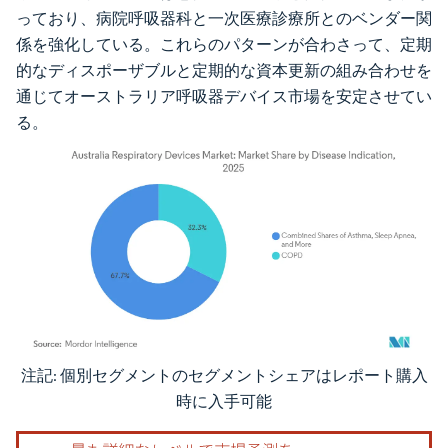
っており、病院呼吸器科と一次医療診療所とのベンダー関
係を強化している。これらのパターンが合わさって、定期
的なディスポーザブルと定期的な資本更新の組み合わせを
通じてオーストラリア呼吸器デバイス市場を安定させてい
る。
注記: 個別セグメントのセグメントシェアはレポート購入
画像 © Mordor Intelligence。再利用にはCC BY 4.0の表示が必要です。
時に入手可能