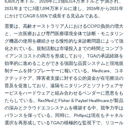
6,826万米ドル、2026年に2億8,314万米ドルと予測され、
2031年までに3億7,094万米ドルに達し、2026年から2031年
にかけてCAGR 5.55%で成長する見込みである。
需要は、高齢オーストラリア人におけるCOPD負担の増大
と、一次医療および専門医療環境全体で診断・モニタリン
グ機器の使用を継続させる慢性的な未診断問題によって強
化されている。規制活動は市場投入までの時間とコンプラ
イアンスコストの両方を形成しており、TGAの承認経路を
効率的に進めることができる強固な品質システムと現地規
制チームを持つプレーヤーに報いている。Medicare、コネ
クテッドケア、障害者支援に対する公的資金が在宅療法の
普及を促進しており、遠隔モニタリングとソフトウェアサ
ービスをハードウェアと組み合わせるベンダーに恩恵をも
たらしている。ResMedとFisher & Paykel Healthcareが製品
の深みとクラウドエコシステムを構築する中、競争力学は
バランスを保っている。同時に、Philipsは現在もチャネル
選択を再形成しているTGAの積極的な監視下で、リコール