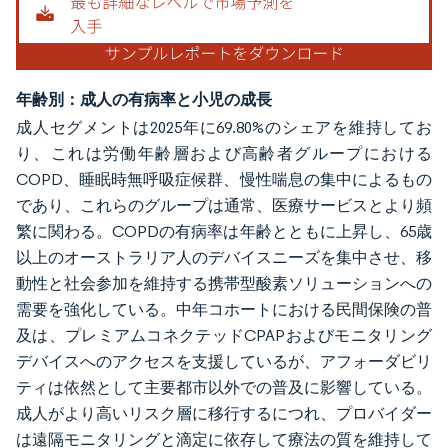
年齢別：成人の有病率と小児の成長
成人セグメントは2025年に69.80%のシェアを維持してお
り、これは労働年齢層および高齢者グループにおける
COPD、睡眠時無呼吸症候群、慢性喘息の集中によるもの
であり、これらのグループは通常、医療サービスとより頻
繁に関わる。COPDの有病率は年齢とともに上昇し、65歳
以上のオーストラリア人のデバイスニーズを集中させ、移
動性と社会参加を維持する携帯型酸素ソリューションへの
需要を強化している。中年コホートにおける民間保険の普
及は、プレミアムコネクテッドCPAPおよびモニタリング
デバイスへのアクセスを支援しているが、アフォーダビリ
ティは依然として主要都市以外での普及に影響している。
成人がより高いリスク層に移行するにつれ、プロバイダー
は遠隔モニタリングと滴定に依存して療法の質を維持して