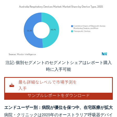
注記: 個別セグメントのセグメントシェアはレポート購入
画像 © Mordor Intelligence。再利用にはCC BY 4.0の表示が必要です。
時に入手可能
エンドユーザー別：病院が優位を保つ中、在宅医療が拡大
病院・クリニックは2025年のオーストラリア呼吸器デバイ