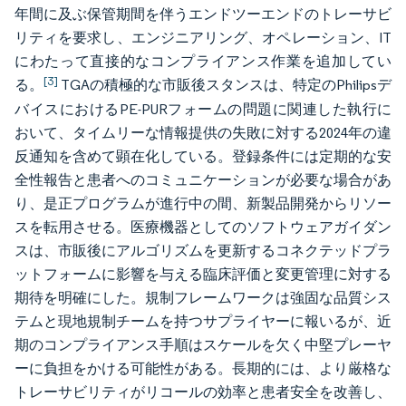
年間に及ぶ保管期間を伴うエンドツーエンドのトレーサビ
リティを要求し、エンジニアリング、オペレーション、IT
にわたって直接的なコンプライアンス作業を追加してい
[3]
る。
TGAの積極的な市販後スタンスは、特定のPhilipsデ
バイスにおけるPE-PURフォームの問題に関連した執行に
おいて、タイムリーな情報提供の失敗に対する2024年の違
反通知を含めて顕在化している。登録条件には定期的な安
全性報告と患者へのコミュニケーションが必要な場合があ
り、是正プログラムが進行中の間、新製品開発からリソー
スを転用させる。医療機器としてのソフトウェアガイダン
スは、市販後にアルゴリズムを更新するコネクテッドプラ
ットフォームに影響を与える臨床評価と変更管理に対する
期待を明確にした。規制フレームワークは強固な品質シス
テムと現地規制チームを持つサプライヤーに報いるが、近
期のコンプライアンス手順はスケールを欠く中堅プレーヤ
ーに負担をかける可能性がある。長期的には、より厳格な
トレーサビリティがリコールの効率と患者安全を改善し、