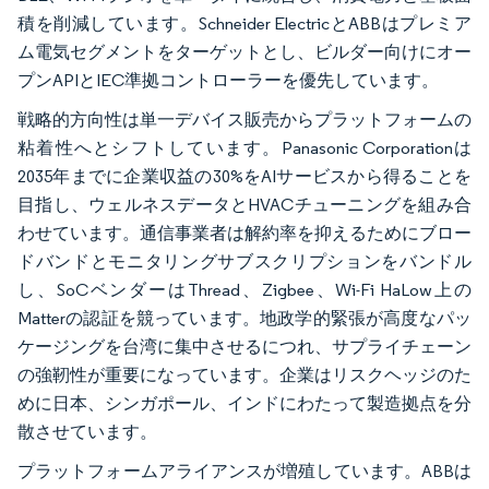
積を削減しています。Schneider ElectricとABBはプレミア
ム電気セグメントをターゲットとし、ビルダー向けにオー
プンAPIとIEC準拠コントローラーを優先しています。
戦略的方向性は単一デバイス販売からプラットフォームの
粘着性へとシフトしています。Panasonic Corporationは
2035年までに企業収益の30%をAIサービスから得ることを
目指し、ウェルネスデータとHVACチューニングを組み合
わせています。通信事業者は解約率を抑えるためにブロー
ドバンドとモニタリングサブスクリプションをバンドル
し、SoCベンダーはThread、Zigbee、Wi-Fi HaLow上の
Matterの認証を競っています。地政学的緊張が高度なパッ
ケージングを台湾に集中させるにつれ、サプライチェーン
の強靭性が重要になっています。企業はリスクヘッジのた
めに日本、シンガポール、インドにわたって製造拠点を分
散させています。
プラットフォームアライアンスが増殖しています。ABBは