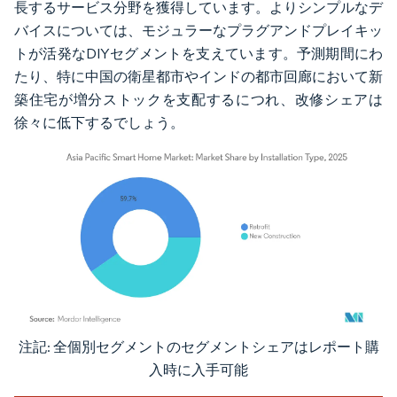
長するサービス分野を獲得しています。よりシンプルなデ
バイスについては、モジュラーなプラグアンドプレイキッ
トが活発なDIYセグメントを支えています。予測期間にわ
たり、特に中国の衛星都市やインドの都市回廊において新
築住宅が増分ストックを支配するにつれ、改修シェアは
徐々に低下するでしょう。
注記: 全個別セグメントのセグメントシェアはレポート購
画像 © Mordor Intelligence。再利用にはCC BY 4.0の表示が必要です。
入時に入手可能