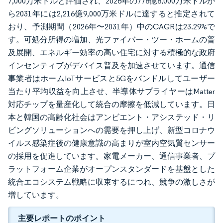
7,000万米ドルと評価され、2026年の778億8,000万米ドルか
ら2031年には2,216億9,000万米ドルに達すると推定されて
おり、予測期間（2026年〜2031年）中のCAGRは23.29%で
す。可処分所得の増加、光ファイバー・ツー・ホームの普
及展開、エネルギー効率の高い住宅に対する積極的な政府
インセンティブがデバイス普及を加速させています。通信
事業者はホームIoTサービスと5Gをバンドルしてユーザー
当たり平均収益を向上させ、半導体サプライヤーはMatter
対応チップを量産化して統合の摩擦を低減しています。日
本と韓国の高齢化社会はアンビエント・アシステッド・リ
ビングソリューションへの需要を押し上げ、新型コロナウ
イルス感染症後の健康意識の高まりが室内空気質センサー
の採用を促進しています。家電メーカー、通信事業者、プ
ラットフォーム企業がオープンスタンダードを基盤とした
統合エコシステム戦略に収束するにつれ、競争の激しさが
増しています。
主要レポートのポイント