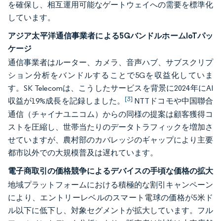
を確保し、相互運用可能なゲートウェイへの需要を標準化
しています。
アジア太平洋通信事業者による5GバンドルホームIoTパッ
ケージ
通信事業者はルーター、カメラ、音声ハブ、サブスクリプ
ション分析をバンドルすることで5Gを収益化していま
す。SK Telecomは、こうしたサービスを背景に2024年にAI
[3]
収益が19%成長を記録しました。
NTTドコモや中国聯合
通信（チャイナユニコム）からの同様の提案は顧客獲得コ
ストを圧縮し、世帯当たりのデータトラフィックを増加さ
せていますが、農村部のカバレッジのギャップにより主要
都市以外での大規模普及は遅れています。
電子商取引の価格競争によるデバイスの手頃な価格の拡大
地域プラットフォームにおける積極的な割引キャンペーン
により、エントリーレベルのスマート電球の価格が5米ド
ル以下に低下し、対象セグメントが拡大しています。フル