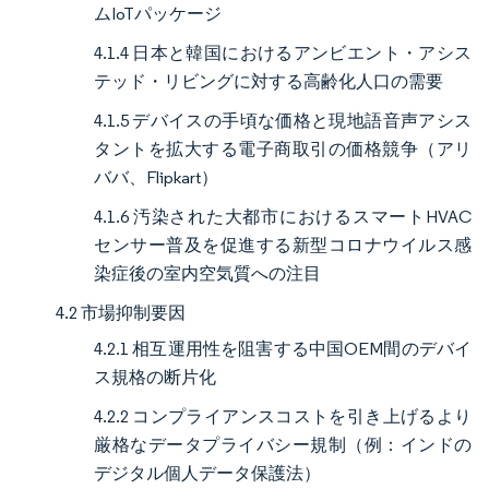
ムIoTパッケージ
4.1.4 日本と韓国におけるアンビエント・アシス
テッド・リビングに対する高齢化人口の需要
4.1.5 デバイスの手頃な価格と現地語音声アシス
タントを拡大する電子商取引の価格競争（アリ
ババ、Flipkart）
4.1.6 汚染された大都市におけるスマートHVAC
センサー普及を促進する新型コロナウイルス感
染症後の室内空気質への注目
4.2 市場抑制要因
4.2.1 相互運用性を阻害する中国OEM間のデバイ
ス規格の断片化
4.2.2 コンプライアンスコストを引き上げるより
厳格なデータプライバシー規制（例：インドの
デジタル個人データ保護法）