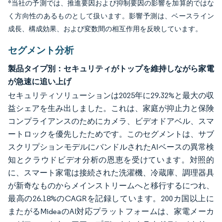
*当社の予測では、推進要因および抑制要因の影響を加算的ではな
く方向性のあるものとして扱います。影響予測は、ベースライン
成長、構成効果、および変数間の相互作用を反映しています。
セグメント分析
製品タイプ別：セキュリティがトップを維持しながら家電
が急速に追い上げ
セキュリティソリューションは2025年に29.32%と最大の収
益シェアを生み出しました。これは、家庭が抑止力と保険
コンプライアンスのためにカメラ、ビデオドアベル、スマ
ートロックを優先したためです。このセグメントは、サブ
スクリプションモデルにバンドルされたAIベースの異常検
知とクラウドビデオ分析の恩恵を受けています。対照的
に、スマート家電は接続された洗濯機、冷蔵庫、調理器具
が新奇なものからメインストリームへと移行するにつれ、
最高の26.18%のCAGRを記録しています。200カ国以上に
またがるMideaのAI対応プラットフォームは、家電メーカ