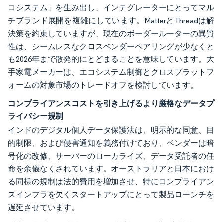
コシステム」を生み出し、インテグレーターにとってマル
チブランド展開を複雑にしています。MatterとThreadは解
決策を約束していますが、現在のボーダールーターの異質
性は、シームレスなクロスベンダーペアリングが少なくと
も2026年まで散発的にとどまることを意味しています。大
手家電メーカーは、エコシステム制御とクロスプラットフ
ォームの対象市場のトレードオフを検討しています。
コンプライアンスコストを引き上げるより厳格なデータプ
ライバシー規制
インドのデジタル個人データ保護法は、明示的な同意、目
的制限、および侵害通知を義務付けており、ベンダーは暗
号化の改修、サーバーのローカライズ、データ受託者の任
命を余儀なくされています。オーストラリアと日本におけ
る同様の規制は法的費用を増加させ、特にコンプライアン
スインフラを欠くスタートアップにとって製品ローンチを
遅延させています。