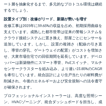
ート層を抽象化するまで、多元的なプロトコル環境は継続
するでしょう。
設置タイプ別：改修がリード、新築が勢いを増す
改修工事は2025年に59.65%の収益を占め、初期採用曲線を
支えています。成熟した都市世帯は従来の警報システムを
クラウド接続システムに置き換え、部屋ごとにセンサーを
追加しています。しかし、設置の複雑さ（配線の引き直
し、導管の穿孔、ゲートウェイの配置）がコストを増加さ
せ、大衆市場住宅での回収期間を延長しています。デベロ
ッパーは新築物件にスマート導管、PoEスイッチ、マルチ
センサークラスターを組み込み、より速い23.85%のCAGR
を牽引しています。統合設計により住戸当たりの材料費が
削減され、今後のエネルギーおよび安全規制への法令遵守
が確保されます。
プロフェッショナルインストーラーは、高度な照明シー
ン、HVACゾーニング、統合ダッシュボードを担当し、成