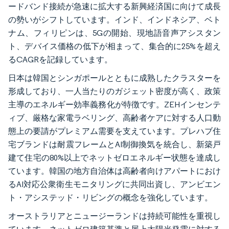
ードバンド接続が急速に拡大する新興経済国に向けて成長
の勢いがシフトしています。インド、インドネシア、ベト
ナム、フィリピンは、5Gの開始、現地語音声アシスタン
ト、デバイス価格の低下が相まって、集合的に25%を超え
るCAGRを記録しています。
日本は韓国とシンガポールとともに成熟したクラスターを
形成しており、一人当たりのガジェット密度が高く、政策
主導のエネルギー効率義務化が特徴です。ZEHインセンテ
ィブ、厳格な家電ラベリング、高齢者ケアに対する人口動
態上の要請がプレミアム需要を支えています。プレハブ住
宅ブランドは耐震フレームとAI制御換気を統合し、新築戸
建て住宅の80%以上でネットゼロエネルギー状態を達成し
ています。韓国の地方自治体は高齢者向けアパートにおけ
るAI対応公衆衛生モニタリングに共同出資し、アンビエン
ト・アシステッド・リビングの概念を強化しています。
オーストラリアとニュージーランドは持続可能性を重視し