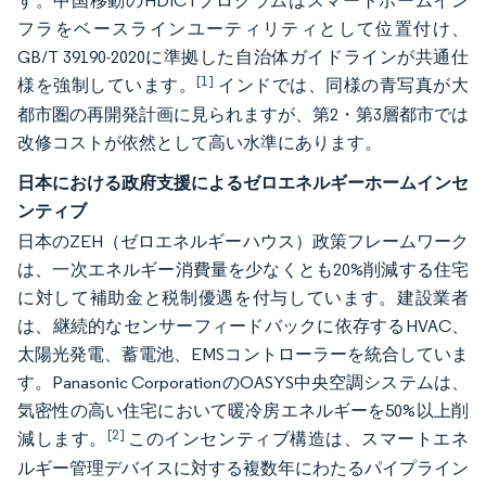
す。中国移動のHDICTプログラムはスマートホームイン
フラをベースラインユーティリティとして位置付け、
GB/T 39190-2020に準拠した自治体ガイドラインが共通仕
[1]
様を強制しています。
インドでは、同様の青写真が大
都市圏の再開発計画に見られますが、第2・第3層都市では
改修コストが依然として高い水準にあります。
日本における政府支援によるゼロエネルギーホームインセ
ンティブ
日本のZEH（ゼロエネルギーハウス）政策フレームワーク
は、一次エネルギー消費量を少なくとも20%削減する住宅
に対して補助金と税制優遇を付与しています。建設業者
は、継続的なセンサーフィードバックに依存するHVAC、
太陽光発電、蓄電池、EMSコントローラーを統合していま
す。Panasonic CorporationのOASYS中央空調システムは、
気密性の高い住宅において暖冷房エネルギーを50%以上削
[2]
減します。
このインセンティブ構造は、スマートエネ
ルギー管理デバイスに対する複数年にわたるパイプライン