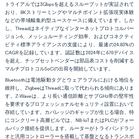
トライアルでは3Gbpsを超えるスループットが実証されて
おり、8Kストリーミングやマルチポイント拡張現実体験
などの帯域幅集約型ユースケースに備えています。しか
し、Threadはネイティブなインターネットプロトコルバー
ジョン6、メッシュルーティング効率、およびコネクティ
ビティ標準アライアンスの支援により、最速の24.83%の
CAGRを記録しています。認証数は2024年に670デバイス
を超え、チップセットベンダーは部品表コストを削減する
マルチプロトコルSoCの出荷を開始しています。
Bluetoothは電池駆動タグとウェアラブルにおける地位を
維持し、ZigbeeはThreadに取って代わられる傾向にありま
す。Z-Waveは、より長い通信距離とサブGHz帯の堅牢性
を要求するプロフェッショナルセキュリティ設置において
存続しています。カバレッジのギャップが生じる場合、特
にコンクリート高層ビルでは、NB-IoTまたはPLCがフォー
ルバック接続を提供します。ルーターがトライバンドラジ
オと汎用コントローラーを搭載して基盤となるトランスポ