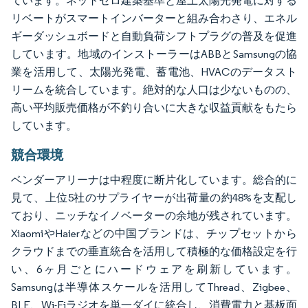
ています。ネットゼロ建築基準と屋上太陽光発電に対する
リベートがスマートインバーターと組み合わさり、エネル
ギーダッシュボードと自動負荷シフトプラグの普及を促進
しています。地域のインストーラーはABBとSamsungの協
業を活用して、太陽光発電、蓄電池、HVACのデータスト
リームを統合しています。絶対的な人口は少ないものの、
高い平均販売価格が不釣り合いに大きな収益貢献をもたら
しています。
競合環境
ベンダーアリーナは中程度に断片化しています。総合的に
見て、上位5社のサプライヤーが出荷量の約48%を支配し
ており、ニッチなイノベーターの余地が残されています。
XiaomiやHaierなどの中国ブランドは、チップセットから
クラウドまでの垂直統合を活用して積極的な価格設定を行
い、6ヶ月ごとにハードウェアを刷新しています。
Samsungは半導体スケールを活用してThread、Zigbee、
BLE、Wi-Fiラジオを単一ダイに統合し、消費電力と基板面