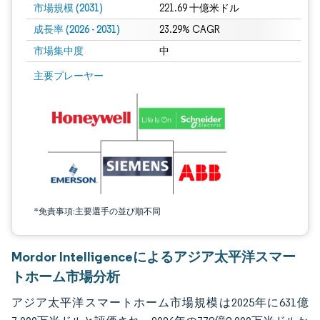
市場規模 (2031)
221.69 十億米ドル
成長率 (2026 - 2031)
23.29% CAGR
市場集中度
中
画像 © Mordor Intelligence。再利用にはCC BY 4.0の表示が必要です。
主要プレーヤー
*免責事項:主要選手の並び順不同
Mordor Intelligenceによるアジア太平洋スマー
トホーム市場分析
アジア太平洋スマートホーム市場規模は2025年に631億