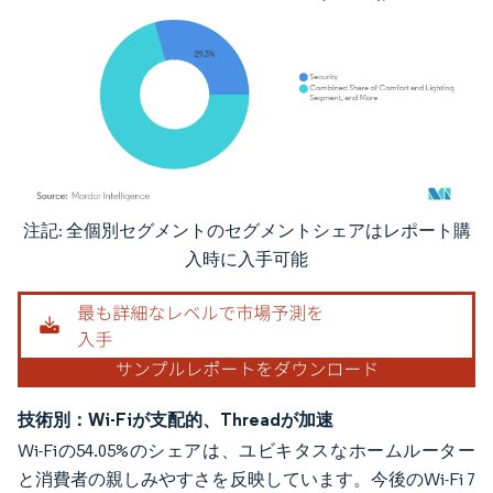
注記: 全個別セグメントのセグメントシェアはレポート購
画像 © Mordor Intelligence。再利用にはCC BY 4.0の表示が必要です。
入時に入手可能
技術別：Wi-Fiが支配的、Threadが加速
Wi-Fiの54.05%のシェアは、ユビキタスなホームルーター
と消費者の親しみやすさを反映しています。今後のWi-Fi 7