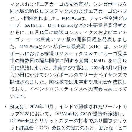
ィクスおよびエアカーゴの見本市が、シンガポールを
同地域の輸送ロジスティクスおよびエアカーゴのハブ
として開催されました。MMI Asiaは、チャンギ空港グル
ープ、SATS Ltd、DHL Expressなどの主要業界関係者と
ともに、11月15日に輸送ロジスティクスおよびエアカ
ーゴショーの東南アジア版の開催日程を発表しまし
た。MMI Asiaとシンガポール観光局（STB）は、シンガ
ポールにおける輸送ロジスティクス＆エアカーゴ見本
市の複数回の隔年開催に関する覚書（MoU）を11月15
日に締結しました。東南アジア版は、2023年9月13日か
ら15日にかけてシンガポールのマリーナベイサンズで
開催されました。同地域では見本市や展示会が成長し
ており、イベントロジスティクスへの需要も高まって
います。
例えば、2023年10月、インドで開催されたワールドカ
ップ2023において、DP WorldとICCが提携を締結し、
DP Worldはクリケットスターの打者であり国際クリケ
ット評議会（ICC）会長との協力のもと、新たな「ビヨ