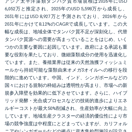
アジア太平洋藻類タンパク質市場規模は2026年にUSD
6,052万と推定され、2025年のUSD 5,598万から成長し、
2031年にはUSD 8,927万と予測されており、2026年から
2031年にかけて8.12%のCAGRで成長しています。この大
幅な成長は、地域全体でタンパク質不足が深刻化し、代替
タンパク質源への需要が高まっていることをはじめ、いく
つかの主要な要因に起因しています。政府による承認も重
要な役割を果たしており、微細藻類成分の使用を迅速化し
ています。また、養殖業界は従来の天然漁獲フィッシュミ
ールから持続可能な藻類由来オメガ3オイルへの移行を段
階的に進めています。中国、インド、シンガポールなどの
国々における規制の枠組みは透明性が高まり、市場への新
規参入障壁を効果的に低下させています。さらに、ハイブ
リッド発酵・光合成プロセスなどの技術的進歩によりエネ
ルギーコストが最大50%削減され、生産効率が大幅に向上
しています。地域生産クラスターの経済的優位性により市
場の競争強度は中程度にとどまっていますが、カリフォル
ニアやシンガポールなどの拠点に資本集約型施設が設立さ