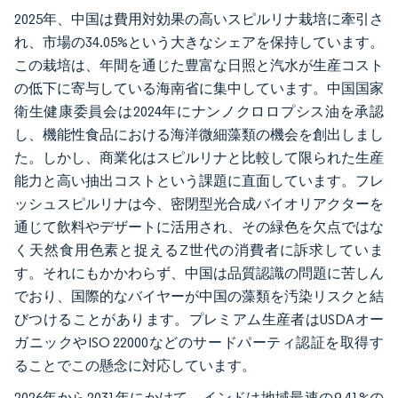
2025年、中国は費用対効果の高いスピルリナ栽培に牽引さ
れ、市場の34.05%という大きなシェアを保持しています。
この栽培は、年間を通じた豊富な日照と汽水が生産コスト
の低下に寄与している海南省に集中しています。中国国家
衛生健康委員会は2024年にナンノクロロプシス油を承認
し、機能性食品における海洋微細藻類の機会を創出しまし
た。しかし、商業化はスピルリナと比較して限られた生産
能力と高い抽出コストという課題に直面しています。フレ
ッシュスピルリナは今、密閉型光合成バイオリアクターを
通じて飲料やデザートに活用され、その緑色を欠点ではな
く天然食用色素と捉えるZ世代の消費者に訴求していま
す。それにもかかわらず、中国は品質認識の問題に苦しん
でおり、国際的なバイヤーが中国の藻類を汚染リスクと結
びつけることがあります。プレミアム生産者はUSDAオー
ガニックやISO 22000などのサードパーティ認証を取得す
ることでこの懸念に対応しています。
2026年から2031年にかけて、インドは地域最速の9.41%の