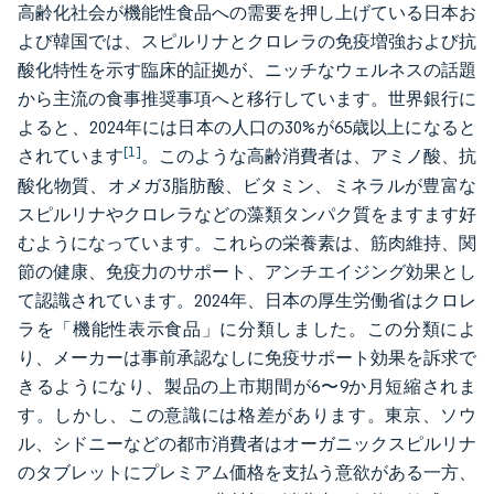
高齢化社会が機能性食品への需要を押し上げている日本お
よび韓国では、スピルリナとクロレラの免疫増強および抗
酸化特性を示す臨床的証拠が、ニッチなウェルネスの話題
から主流の食事推奨事項へと移行しています。世界銀行に
よると、2024年には日本の人口の30%が65歳以上になると
[1]
されています
。このような高齢消費者は、アミノ酸、抗
酸化物質、オメガ3脂肪酸、ビタミン、ミネラルが豊富な
スピルリナやクロレラなどの藻類タンパク質をますます好
むようになっています。これらの栄養素は、筋肉維持、関
節の健康、免疫力のサポート、アンチエイジング効果とし
て認識されています。2024年、日本の厚生労働省はクロレ
ラを「機能性表示食品」に分類しました。この分類によ
り、メーカーは事前承認なしに免疫サポート効果を訴求で
きるようになり、製品の上市期間が6〜9か月短縮されま
す。しかし、この意識には格差があります。東京、ソウ
ル、シドニーなどの都市消費者はオーガニックスピルリナ
のタブレットにプレミアム価格を支払う意欲がある一方、