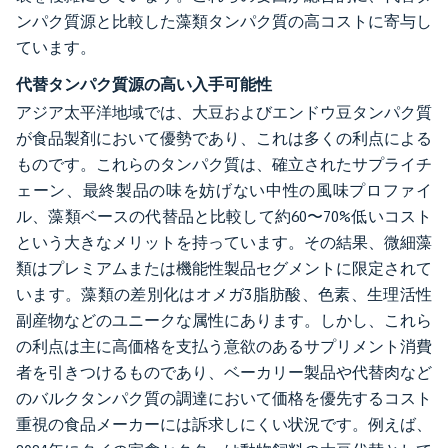
ンパク質源と比較した藻類タンパク質の高コストに寄与し
ています。
代替タンパク質源の高い入手可能性
アジア太平洋地域では、大豆およびエンドウ豆タンパク質
が食品製剤において優勢であり、これは多くの利点による
ものです。これらのタンパク質は、確立されたサプライチ
ェーン、最終製品の味を妨げない中性の風味プロファイ
ル、藻類ベースの代替品と比較して約60〜70%低いコスト
という大きなメリットを持っています。その結果、微細藻
類はプレミアムまたは機能性製品セグメントに限定されて
います。藻類の差別化はオメガ3脂肪酸、色素、生理活性
副産物などのユニークな属性にあります。しかし、これら
の利点は主に高価格を支払う意欲のあるサプリメント消費
者を引きつけるものであり、ベーカリー製品や代替肉など
のバルクタンパク質の調達において価格を優先するコスト
重視の食品メーカーには訴求しにくい状況です。例えば、