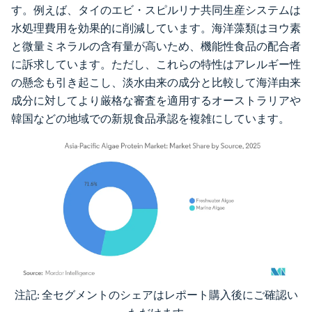
す。例えば、タイのエビ・スピルリナ共同生産システムは
水処理費用を効果的に削減しています。海洋藻類はヨウ素
と微量ミネラルの含有量が高いため、機能性食品の配合者
に訴求しています。ただし、これらの特性はアレルギー性
の懸念も引き起こし、淡水由来の成分と比較して海洋由来
成分に対してより厳格な審査を適用するオーストラリアや
韓国などの地域での新規食品承認を複雑にしています。
注記: 全セグメントのシェアはレポート購入後にご確認い
画像 © Mordor Intelligence。再利用にはCC BY 4.0の表示が必要です。