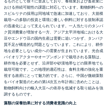
るものとして徐々に普及しており、養殖業および畜産業に
おける持続可能性の課題に対応しています。動物飼料への
スピルリナの採用は同地域で急速に加速しており、大規模
栽培への多額の投資と環境に優しい飼料に対する規制承認
の迅速化によって支えられています。一人当たりのタンパ
ク質消費量が増加する一方、アジア太平洋地域における大
豆やエンドウ豆の国内生産は需要に追いつかず、タンパク
質不足が構造的な問題となっています。これにより、耕作
地を必要としない成分への需要が生まれています。光合成
バイオリアクターやオープンポンドで栽培される藻類は、
耕作地を必要とせず、沿岸部や砂漠地帯などの限界地でも
栽培可能です。この地理的適応性は、食料主権の強化を重
視する政府にとって魅力的です。さらに、中国が微細藻類
をバイオ製造のための第14次五カ年計画に含めたことは、
動物飼料向けの輸入大豆への依存を低減する取り組みを強
調するものです。
藻類の栄養効果に対する消費者意識の向上