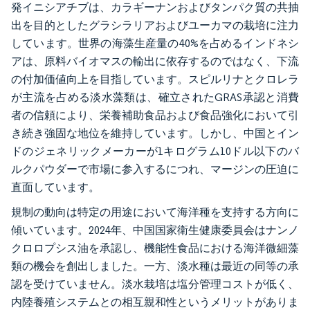
発イニシアチブは、カラギーナンおよびタンパク質の共抽
出を目的としたグラシラリアおよびユーカマの栽培に注力
しています。世界の海藻生産量の40%を占めるインドネシ
アは、原料バイオマスの輸出に依存するのではなく、下流
の付加価値向上を目指しています。スピルリナとクロレラ
が主流を占める淡水藻類は、確立されたGRAS承認と消費
者の信頼により、栄養補助食品および食品強化において引
き続き強固な地位を維持しています。しかし、中国とイン
ドのジェネリックメーカーが1キログラム10ドル以下のバ
ルクパウダーで市場に参入するにつれ、マージンの圧迫に
直面しています。
規制の動向は特定の用途において海洋種を支持する方向に
傾いています。2024年、中国国家衛生健康委員会はナンノ
クロロプシス油を承認し、機能性食品における海洋微細藻
類の機会を創出しました。一方、淡水種は最近の同等の承
認を受けていません。淡水栽培は塩分管理コストが低く、
内陸養殖システムとの相互親和性というメリットがありま