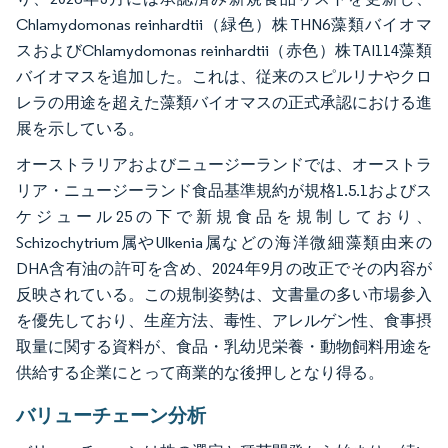
Chlamydomonas reinhardtii（緑色）株THN6藻類バイオマ
スおよびChlamydomonas reinhardtii（赤色）株TAI114藻類
バイオマスを追加した。これは、従来のスピルリナやクロ
レラの用途を超えた藻類バイオマスの正式承認における進
展を示している。
オーストラリアおよびニュージーランドでは、オーストラ
リア・ニュージーランド食品基準規約が規格1.5.1およびス
ケジュール25の下で新規食品を規制しており、
Schizochytrium属やUlkenia属などの海洋微細藻類由来の
DHA含有油の許可を含め、2024年9月の改正でその内容が
反映されている。この規制姿勢は、文書量の多い市場参入
を優先しており、生産方法、毒性、アレルゲン性、食事摂
取量に関する資料が、食品・乳幼児栄養・動物飼料用途を
供給する企業にとって商業的な後押しとなり得る。
バリューチェーン分析