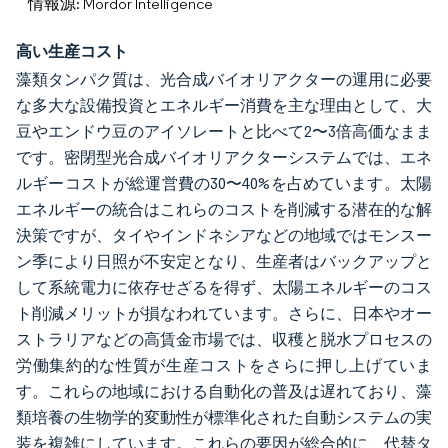
情報源: Mordor Intelligence
高い生産コスト
藻類タンパク質は、光合成バイオリアクターの運用に必要
な多大な設備投資とエネルギー消費を主な理由として、大
豆やエンドウ豆のアイソレートと比べて2〜3倍高価なまま
です。密閉型光合成バイオリアクターシステムでは、エネ
ルギーコストが総運営費の30〜40%を占めています。太陽
エネルギーの統合はこれらのコストを削減する潜在的な解
決策ですが、タイやインドネシアなどの地域ではモンスー
ン季により日照が不安定となり、生産者はバックアップと
して系統電力に依存せざるを得ず、太陽エネルギーのコス
ト削減メリットが損なわれています。さらに、日本やオー
ストラリアなどの高賃金市場では、収穫と脱水プロセスの
労働集約的な性質が生産コストをさらに押し上げていま
す。これらの地域における自動化の普及は遅れており、藻
類培養の生物学的変動性が標準化された自動システムの実
装を複雑にしています。これらの要因が総合的に、代替タ