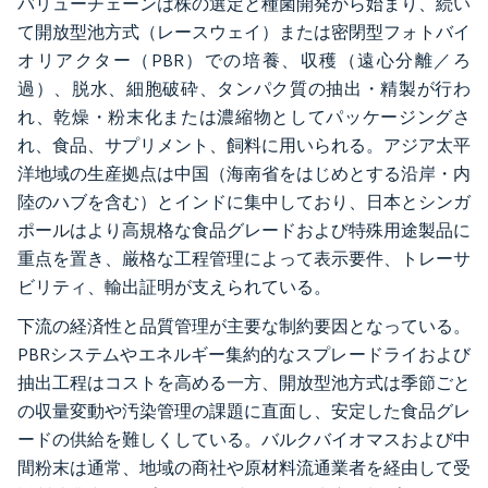
バリューチェーンは株の選定と種菌開発から始まり、続い
て開放型池方式（レースウェイ）または密閉型フォトバイ
オリアクター（PBR）での培養、収穫（遠心分離／ろ
過）、脱水、細胞破砕、タンパク質の抽出・精製が行わ
れ、乾燥・粉末化または濃縮物としてパッケージングさ
れ、食品、サプリメント、飼料に用いられる。アジア太平
洋地域の生産拠点は中国（海南省をはじめとする沿岸・内
陸のハブを含む）とインドに集中しており、日本とシンガ
ポールはより高規格な食品グレードおよび特殊用途製品に
重点を置き、厳格な工程管理によって表示要件、トレーサ
ビリティ、輸出証明が支えられている。
下流の経済性と品質管理が主要な制約要因となっている。
PBRシステムやエネルギー集約的なスプレードライおよび
抽出工程はコストを高める一方、開放型池方式は季節ごと
の収量変動や汚染管理の課題に直面し、安定した食品グレ
ードの供給を難しくしている。バルクバイオマスおよび中
間粉末は通常、地域の商社や原材料流通業者を経由して受