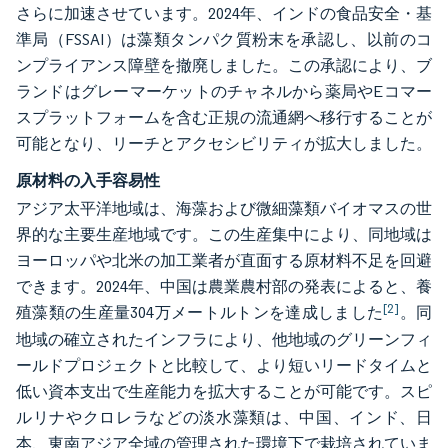
さらに加速させています。2024年、インドの食品安全・基
準局（FSSAI）は藻類タンパク質粉末を承認し、以前のコ
ンプライアンス障壁を撤廃しました。この承認により、ブ
ランドはグレーマーケットのチャネルから薬局やEコマー
スプラットフォームを含む正規の流通網へ移行することが
可能となり、リーチとアクセシビリティが拡大しました。
原材料の入手容易性
アジア太平洋地域は、海藻および微細藻類バイオマスの世
界的な主要生産地域です。この生産集中により、同地域は
ヨーロッパや北米の加工業者が直面する原材料不足を回避
できます。2024年、中国は農業農村部の発表によると、養
[2]
殖藻類の生産量304万メートルトンを達成しました
。同
地域の確立されたインフラにより、他地域のグリーンフィ
ールドプロジェクトと比較して、より短いリードタイムと
低い資本支出で生産能力を拡大することが可能です。スピ
ルリナやクロレラなどの淡水藻類は、中国、インド、日
本、東南アジア全域の管理された環境下で栽培されていま