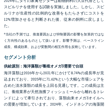
2024年にタイの家禽セクターは動物飼料の大豆代替として
スピルリナを使用する試験を実施しました。しかし、スピ
ルリナが生産性の比例的な改善をもたらさずにコストを
12%増加させると判断された後、従来の飼料に戻しまし
た。
*当社の予測では、推進要因および抑制要因の影響を加算的ではな
く方向性のあるものとして扱います。影響予測は、ベースライン
成長、構成効果、および変数間の相互作用を反映しています。
セグメント分析
供給源別：海洋藻類が養殖オメガ3需要で台頭
海洋藻類は2026年から2031年にかけて8.74%の成長率が見
込まれており、2025年に71.62%という大幅な市場シェアを
占めた淡水藻類の成長を上回る見通しです。この成長は主
に、養殖業界が天然漁獲フィッシュミールから離れるトレ
ンドによって牽引されており、藻類由来オメガ3オイルへ
の需要が増加しています。2024年、インドネシアの海藻開