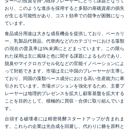
ターへの投資を持つ既存プレーヤーにとって課題となって
おり、このような進歩を採用すると多額の座礁資産の損失
が生じる可能性があり、コスト効率での競争が困難になっ
ています。
食品成分用途は大きな成長機会を提供しており、ベーカリ
ー、乳製品代替品、代替肉などのカテゴリーにおける藻類
の現在の普及率は5%未満にとどまっています。この限ら
れた採用は主に風味と色に関する課題によるものであり、
脱臭やマイクロカプセル化などの官能イノベーションによ
って対処できます。市場は主に中国のプレーヤーが主導し
ており、同国の藻類ベース成分における高い生産能力に牽
引されています。市場ポジションを強化するため、主要プ
レーヤーは地理的プレゼンスを拡大し顧客基盤を拡大する
ことを目的として、積極的に買収・合併に取り組んでいま
す。
台頭する破壊者には精密発酵スタートアップが含まれま
す。これらの企業は光合成を回避し、代わりに糖を原料と