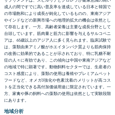
サプリメントは、スピルリナとクロレラが健康意識の高い
成人の間ですでに高い普及率を達成している日本と韓国で
の市場飽和により成長が鈍化しているものの、東南アジア
やインドなどの新興市場への地理的拡大の機会は依然とし
て存在します。一方、高齢者栄養は主要な成長分野として
台頭しています。筋肉量と筋力に影響を与えるサルコペニ
アは、65歳以上のアジア人に多く見られます。臨床試験で
は、藻類由来アミノ酸がホエイタンパク質よりも筋肉保持
の改善に効果的であることが示されており、特に乳糖不耐
症の人々に有効であり、この傾向は中国や東南アジアなど
の地域で特に顕著です。動物飼料セクターでは、生産者の
コスト感度により、藻類の使用は養殖やプレミアムペット
フードなど、オメガ3強化や色素沈着のメリットが高コス
トを正当化できる高付加価値用途に限定されています。一
方、家禽や豚の飼料への藻類の使用は依然として実験段階
にあります。
地域分析