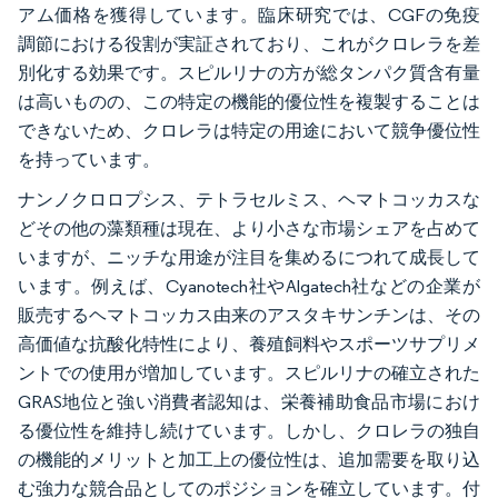
アム価格を獲得しています。臨床研究では、CGFの免疫
調節における役割が実証されており、これがクロレラを差
別化する効果です。スピルリナの方が総タンパク質含有量
は高いものの、この特定の機能的優位性を複製することは
できないため、クロレラは特定の用途において競争優位性
を持っています。
ナンノクロロプシス、テトラセルミス、ヘマトコッカスな
どその他の藻類種は現在、より小さな市場シェアを占めて
いますが、ニッチな用途が注目を集めるにつれて成長して
います。例えば、Cyanotech社やAlgatech社などの企業が
販売するヘマトコッカス由来のアスタキサンチンは、その
高価値な抗酸化特性により、養殖飼料やスポーツサプリメ
ントでの使用が増加しています。スピルリナの確立された
GRAS地位と強い消費者認知は、栄養補助食品市場におけ
る優位性を維持し続けています。しかし、クロレラの独自
の機能的メリットと加工上の優位性は、追加需要を取り込
む強力な競合品としてのポジションを確立しています。付