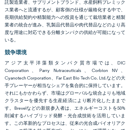
託製造業者、サプリメントブランド、水産飼料プレミック
ス業者へと流通するが、顧客側の仕様が厳格化する中で、
長期供給契約や精製能力への投資を通じて栽培業者と精製
業者の統合が進み、乳製品代替品や肉代替品などのより高
度な用途に対応できる分離タンパクの供給が可能になって
いる。
競争環境
アジア太平洋藻類タンパク質市場では、DIC
Corporation、Parry Nutraceuticals、Corbion NV、
Cyanotech Corporation、Far East Bio Tech Co. Ltd.などの大
手プレーヤーが相当なシェアを集合的に保持しています。
それにもかかわらず、市場はグローバルな統合よりも地域
クラスターを優先する生産経済により断片化したままで
す。Brevelなどの新規参入者は、エネルギーコストを50%
削減するハイブリッド発酵・光合成技術を活用していま
す。この革新的なプロセスは、従来の光合成バイオリアク