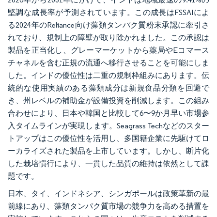
堅調な成長率が予測されています。この成長はFSSAIによ
る2024年のReliance向け藻類タンパク質粉末承認に牽引さ
れており、規制上の障壁が取り除かれました。この承認は
製品を正当化し、グレーマーケットから薬局やEコマース
チャネルを含む正規の流通へ移行させることを可能にしま
した。インドの優位性は二重の規制枠組みにあります。伝
統的な使用実績のある藻類成分は新規食品分類を回避で
き、州レベルの補助金が設備投資を削減します。この組み
合わせにより、日本や韓国と比較して6〜9か月早い市場参
入タイムラインが実現します。Seagrass Techなどのスター
トアップはこの優位性を活用し、多国籍企業に先駆けてロ
ーカライズされた製品を上市しています。しかし、断片化
した栽培慣行により、一貫した品質の維持は依然として課
題です。
日本、タイ、インドネシア、シンガポールは政策革新の最
前線にあり、藻類タンパク質市場の競争力を高める措置を