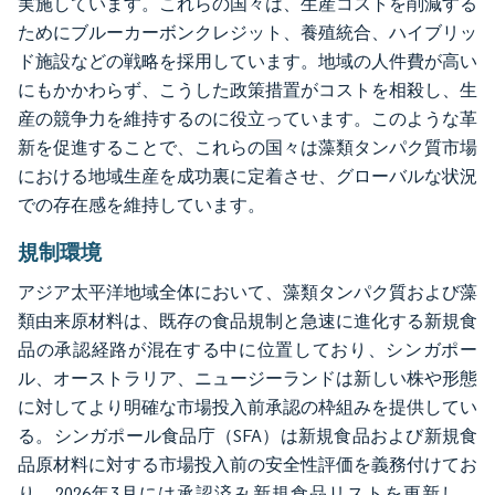
実施しています。これらの国々は、生産コストを削減する
ためにブルーカーボンクレジット、養殖統合、ハイブリッ
ド施設などの戦略を採用しています。地域の人件費が高い
にもかかわらず、こうした政策措置がコストを相殺し、生
産の競争力を維持するのに役立っています。このような革
新を促進することで、これらの国々は藻類タンパク質市場
における地域生産を成功裏に定着させ、グローバルな状況
での存在感を維持しています。
規制環境
アジア太平洋地域全体において、藻類タンパク質および藻
類由来原材料は、既存の食品規制と急速に進化する新規食
品の承認経路が混在する中に位置しており、シンガポー
ル、オーストラリア、ニュージーランドは新しい株や形態
に対してより明確な市場投入前承認の枠組みを提供してい
る。シンガポール食品庁（SFA）は新規食品および新規食
品原材料に対する市場投入前の安全性評価を義務付けてお
り、2026年3月には承認済み新規食品リストを更新し、