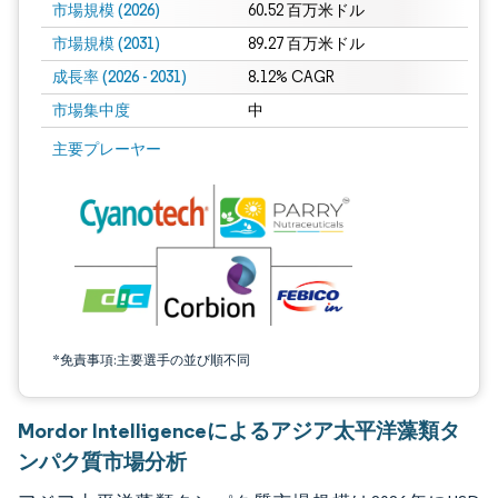
市場規模 (2026)
60.52 百万米ドル
市場規模 (2031)
89.27 百万米ドル
成長率 (2026 - 2031)
8.12% CAGR
市場集中度
中
画像 © Mordor Intelligence。再利用にはCC BY 4.0の表示が必要です。
主要プレーヤー
*免責事項:主要選手の並び順不同
Mordor Intelligenceによるアジア太平洋藻類タ
ンパク質市場分析