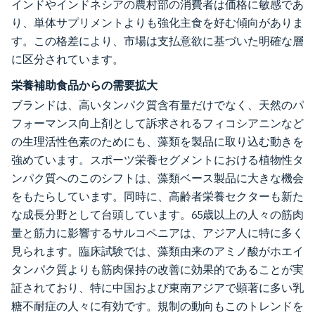
インドやインドネシアの農村部の消費者は価格に敏感であ
り、単体サプリメントよりも強化主食を好む傾向がありま
す。この格差により、市場は支払意欲に基づいた明確な層
に区分されています。
栄養補助食品からの需要拡大
ブランドは、高いタンパク質含有量だけでなく、天然のパ
フォーマンス向上剤として訴求されるフィコシアニンなど
の生理活性色素のためにも、藻類を製品に取り込む動きを
強めています。スポーツ栄養セグメントにおける植物性タ
ンパク質へのこのシフトは、藻類ベース製品に大きな機会
をもたらしています。同時に、高齢者栄養セクターも新た
な成長分野として台頭しています。65歳以上の人々の筋肉
量と筋力に影響するサルコペニアは、アジア人に特に多く
見られます。臨床試験では、藻類由来のアミノ酸がホエイ
タンパク質よりも筋肉保持の改善に効果的であることが実
証されており、特に中国および東南アジアで顕著に多い乳
糖不耐症の人々に有効です。規制の動向もこのトレンドを