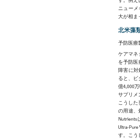
す。例え
ニューメキ
大が相ま
北米藻
予防医療
ケアマネ
を予防医
障害に対
ると、ビタ
億4,0
サプリメ
こうした
の用途、
Nutr
Ultra
す。こう