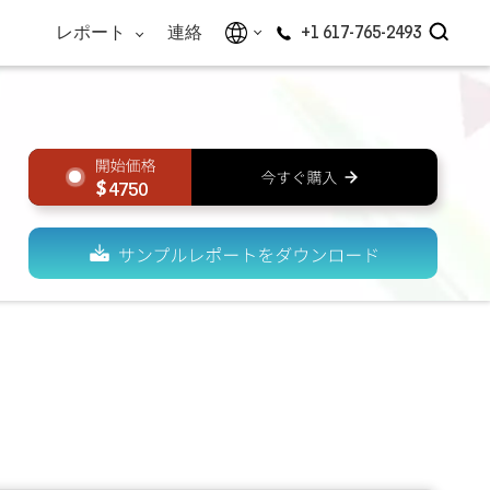
レポート
連絡
+1 617-765-2493
4750