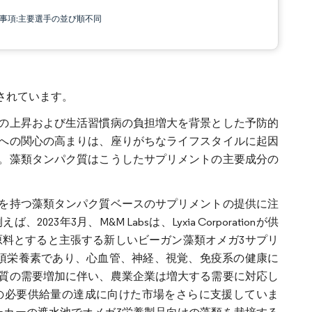
責事項:主要選手の並び順不同
想されています。
の上昇および生活習慣病の負担増大を背景とした予防的
への関心の高まりは、座りがちなライフスタイルに起因
。藻類タンパク質はこうしたサプリメントの主要成分の
。
を持つ藻類タンパク質ベースのサプリメントの提供に注
3月、M&M Labsは、Lyxia Corporationが供
油を原料とすると主張する新しいビーガン藻類オメガ3サプリ
須栄養素であり、心血管、神経、視覚、免疫系の健康に
質の需要増加に伴い、農業企業は増大する需要に対応し
の必要供給量の達成に向けた市場をさらに支援していま