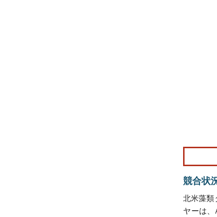
画像 © Mo
競合状
北米藻類
ヤーは、Alge