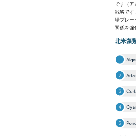
です（ア
戦略です
場プレー
関係を強
北米藻
Alge
Ariz
Cor
Cyan
Pond