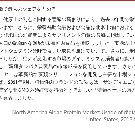
場で最大のシェアを占める
、健康上の利点に関する意識の高まりにより、過去10年間で
います。さらに、栄養補助食品および食品は北米市場における
よび米国の消費者によるサプリメント消費の増加に起因しています
人口の記録的な80%が栄養補助食品を摂取しました。市場の
ントやビタミン分野で著しい成長を遂げています。さらに、米
ましたが、絶えず変化する市場のダイナミクスと消費者行動が
し、藻類タンパク質製品の市場成長を促進しています。さら
ーヤーは革新的な藻類ソリューションを開発し主要な市場シ
2021年9月、植物性肉ブランドのTofurkyは、サンディエゴを拠点とするT
豊富な非GMO必須紅藻を特徴とする新しい「藻類ベースの肉の
を発表しました。