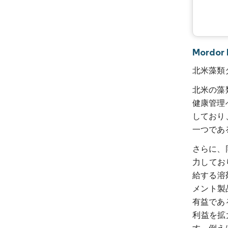
Mordo
北米藻類
北米の藻
健康管理
しており
一つであ
さらに、
力しており
給する溶
メント製
有益であ
利益を拡