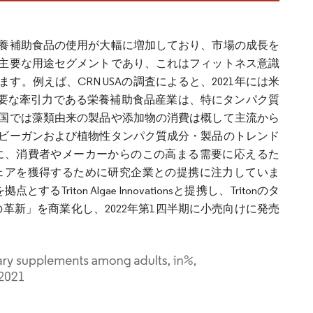
栄養補助食品の使用が大幅に増加しており、市場の成長を
主要な用途セグメントであり、これはフィットネス意識
。例えば、CRN USAの調査によると、2021年には米
主要な牽引力である栄養補助食品産業は、特にタンパク質
国では藻類由来の製品や添加物の消費は概して主流から
ビーガンおよび植物性タンパク質成分・製品のトレンド
に、消費者やメーカーからのこの高まる需要に応えるた
ェアを獲得するために研究企業との提携に注力していま
riton Algae Innovationsと提携し、Tritonのタ
革新」を商業化し、2022年第1四半期に小売向けに発売