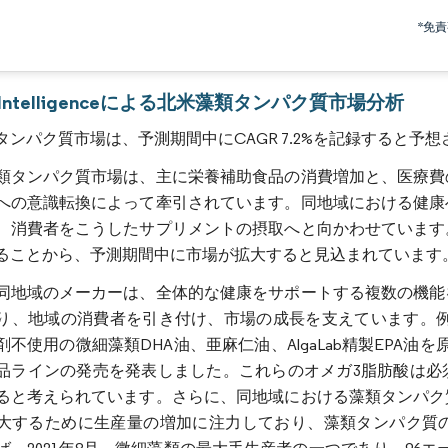
画像 © Mordor Intelligence。再利用にはCC BY 4.0の表示が必要です。
*免
r Intelligenceによる北米藻類タンパク質市場分析
タンパク質市場は、予測期間中にCAGR 7.2%を記録すると予
類タンパク質市場は、主に栄養補助食品の消費増加と、医療費
への意識転換によって牽引されています。同地域における健康
、消費者をこうしたサプリメントの摂取へと向かわせています
ることから、予測期間中に市場が拡大すると見込まれています
同地域のメーカーは、全体的な健康をサポートする複数の機能
、地域の消費者を引き付け、市場の成長を支えています。例えば、2023年
剤不使用の微細藻類DHA油、亜麻仁油、AlgaLab精製EPA
品ラインの発売を発表しました。これらのオメガ3脂肪酸は必
ると考えられています。さらに、同地域における藻類タンパク
大するために生産量の増加に注力しており、藻類タンパク質