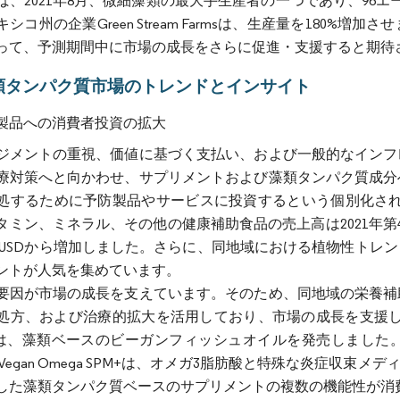
ば、2021年8月、微細藻類の最大手生産者の一つであり、96
シコ州の企業Green Stream Farmsは、生産量を180
って、予測期間中に市場の成長をさらに促進・支援すると期待
類タンパク質市場のトレンドとインサイト
製品への消費者投資の拡大
ジメントの重視、価値に基づく支払い、および一般的なインフ
療対策へと向かわせ、サプリメントおよび藻類タンパク質成分
処するために予防製品やサービスに投資するという個別化された
ミン、ミネラル、その他の健康補助食品の売上高は2021年第4四半
00万USDから増加しました。さらに、同地域における植物性ト
ントが人気を集めています。
要因が市場の成長を支えています。そのため、同地域の栄養補
処方、および治療的拡大を活用しており、市場の成長を支援してい
ientsは、藻類ベースのビーガンフィッシュオイルを発売しま
-Pure Vegan Omega SPM+は、オメガ3脂肪酸と特殊な炎
した藻類タンパク質ベースのサプリメントの複数の機能性が消