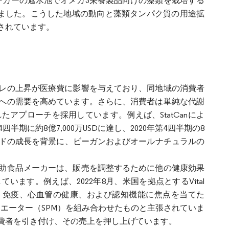
エーカーの遮水池でオメガ3栄養製品向けの藻類を栽培する
%増加させました。こうした地域の動向と藻類タンパク質の用途拡
されています。
レの上昇が医療費に影響を与えており、同地域の消費者
への需要を高めています。さらに、消費者は単純な代謝
アプローチを採用しています。例えば、StatCanによ
期に約8億7,000万USDに達し、2020年第4四半期の8
レンドの成長を背景に、ビーガンおよびオールナチュラルの
助食品メーカーは、販売を調整するために他の健康効果
ます。例えば、2022年8月、米国を拠点とするVital
した。免疫、心血管の健康、および認知機能に焦点を当てた
症収束メディエーター（SPM）を組み合わせたものと主張されていま
費者を引き付け、その売上を押し上げています。