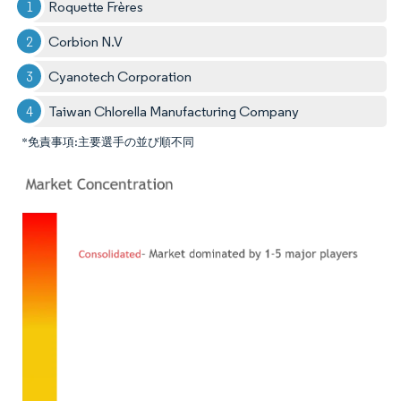
Roquette Frères
Corbion N.V
Cyanotech Corporation
Taiwan Chlorella Manufacturing Company
*免責事項:主要選手の並び順不同