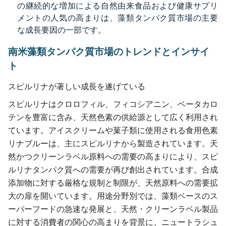
の継続的な増加による自然由来食品および健康サプリ
メントの人気の高まりは、藻類タンパク質市場の主要
な成長要因の一部です。
南米藻類タンパク質市場のトレンドとインサイ
ト
スピルリナが著しい成長を遂げている
スピルリナはクロロフィル、フィコシアニン、ベータカロ
テンを豊富に含み、天然色素の供給源として広く利用され
ています。アイスクリームや菓子類に使用される食用色素
リナブルーは、主にスピルリナから製造されています。天
然かつクリーンラベル原料への需要の高まりにより、スピ
ルリナタンパク質への需要が再び創出されています。合成
添加物に対する厳格な規制と制限が、天然原料への需要拡
大の扉を開いています。用途分野別では、藻類ベースのス
ーパーフードの急速な発展と、天然・クリーンラベル製品
に対する消費者の関心の高まりを背景に、ニュートラシュ