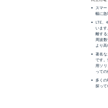
スマー
幅に急
LTE
います
離する
周波数
より高
著名な
です。
用ソリ
っての
多くの
探って