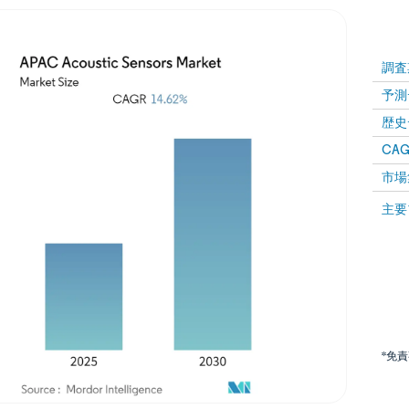
調査
予測
歴史
CAG
市場
主要
*免