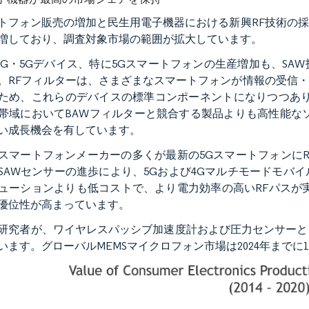
トフォン販売の増加と民生用電子機器における新興RF技術の
増しており、調査対象市場の範囲が拡大しています。
、4G・5Gデバイス、特に5Gスマートフォンの生産増加も、S
。RFフィルターは、さまざまなスマートフォンが情報の受信
ため、これらのデバイスの標準コンポーネントになりつつあります
帯域においてBAWフィルターと競合する製品よりも高性能な
い成長機会を有しています。
スマートフォンメーカーの多くが最新の5GスマートフォンにRF
SAWセンサーの進歩により、5Gおよび4Gマルチモードモバ
ューションよりも低コストで、より電力効率の高いRFパスが
優位性が高まっています。
研究者が、ワイヤレスパッシブ加速度計および圧力センサーとし
います。グローバルMEMSマイクロフォン市場は2024年までに1