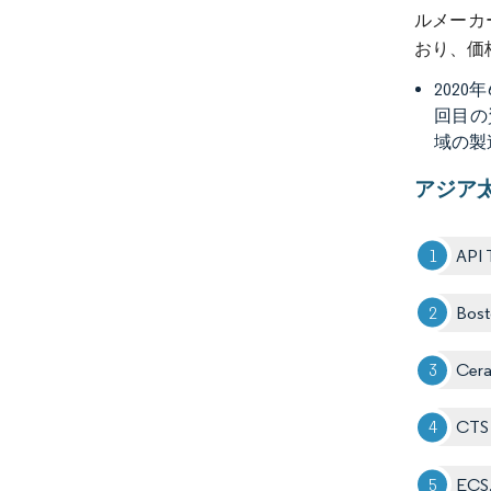
ルメーカ
おり、価
2020
回目の
域の製
アジア
API 
Bost
Cer
CTS 
ECS,