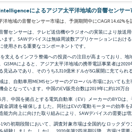
画像 © Mordor Intelligence。再利用にはCC BY 4.0の表示が必要です。
or Intelligenceによるアジア太平洋地域の音響センサ
平洋地域の音響センサー市場は、予測期間中にCAGR 14.62%
音響センサーは、テレビ送信機やラジオへの実装により放送用
います。SAWデバイスは無線周波数アプリケーションにおけ
に使用される重要なコンポーネントです。
術を支えるインフラ整備への投資への注目が高まっており、地
。GSMAによると、アジア太平洋地域の携帯電話事業者は2020年
る見込みであり、そのうち3,310億米ドルが5G展開に充てられ
域は、自動車用MEMSセンサーのグローバル市場においても主
機会となっています。中国のEV販売台数は2019年に約120万
0年6月、中国を拠点とする電気自動車（EV）メーカーのBYDは、子会社
資金調達を確保しました。同社はEVの電動モーターの効率を
造能力向上に向けた取り組みにより、SAWデバイスの需要は
ID-19の初期段階において、調査対象市場は全国的なロック
を経験しました。しかし、2020年第2四半期以降、市場は需