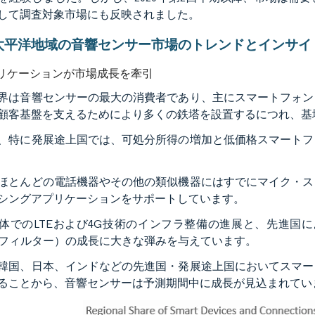
して調査対象市場にも反映されました。
太平洋地域の音響センサー市場のトレンドとインサイ
リケーションが市場成長を牽引
界は音響センサーの最大の消費者であり、主にスマートフォン
顧客基盤を支えるためにより多くの鉄塔を設置するにつれ、基
、特に発展途上国では、可処分所得の増加と低価格スマートフ
ほとんどの電話機器やその他の類似機器にはすでにマイク・ス
シングアプリケーションをサポートしています。
体でのLTEおよび4G技術のインフラ整備の進展と、先進国
Wフィルター）の成長に大きな弾みを与えています。
韓国、日本、インドなどの先進国・発展途上国においてスマー
ることから、音響センサーは予測期間中に成長が見込まれてい