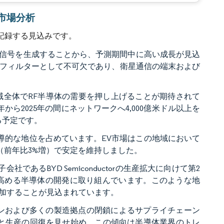
ー市場分析
を記録する見込みです。
信号を生成することから、予測期間中に高い成長が見込
るフィルターとして不可欠であり、衛星通信の端末および
域全体でRF半導体の需要を押し上げることが期待されて
から2025年の間にネットワークへ4,000億米ドル以上を
る予定です。
導的な地位を占めています。EV市場はこの地域において
台（前年比3%増）で安定を維持しました。
であるBYD Semiconductorの生産拡大に向けて第2
高める半導体の開発に取り組んでいます。このような地
増加することが見込まれています。
ダウンおよび多くの製造拠点の閉鎖によるサプライチェーン
要と生産の回復を見せ始め、この傾向は半導体業界のトレ