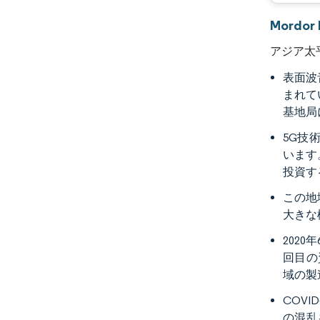
Mord
アジア太
表面波
まれて
基地局
5G技
います
投資す
この地
大きな
202
回目の
域の製
COV
の混乱