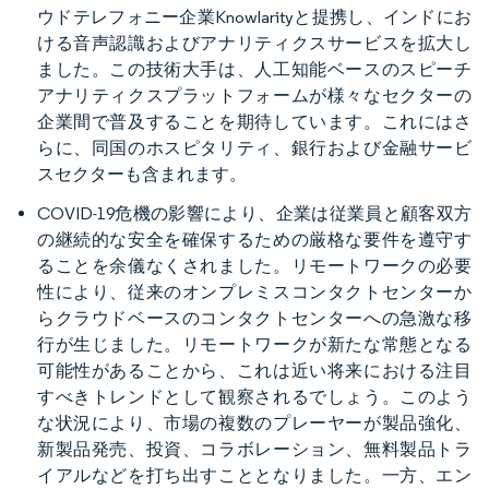
ウドテレフォニー企業Knowlarityと提携し、インドにお
ける音声認識およびアナリティクスサービスを拡大し
ました。この技術大手は、人工知能ベースのスピーチ
アナリティクスプラットフォームが様々なセクターの
企業間で普及することを期待しています。これにはさ
らに、同国のホスピタリティ、銀行および金融サービ
スセクターも含まれます。
COVID-19危機の影響により、企業は従業員と顧客双方
の継続的な安全を確保するための厳格な要件を遵守す
ることを余儀なくされました。リモートワークの必要
性により、従来のオンプレミスコンタクトセンターか
らクラウドベースのコンタクトセンターへの急激な移
行が生じました。リモートワークが新たな常態となる
可能性があることから、これは近い将来における注目
すべきトレンドとして観察されるでしょう。このよう
な状況により、市場の複数のプレーヤーが製品強化、
新製品発売、投資、コラボレーション、無料製品トラ
イアルなどを打ち出すこととなりました。一方、エン