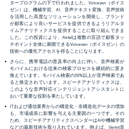
タープログラムの下で行われました。Voicezen（ボイス
ゼン）は、機械学習、AI、音声テキスト変換、音声技術
を活用した高度なソリューションを開発し、ブランド
が顧客により良いサービスを提供できるようリアルタ
イムアナリティクスを提供することに取り組んできま
した。この投資により、Airtelは複数の言語で顧客タッ
チポイント全体に展開できるVoicezen（ボイスゼン）の
技術への優先アクセスを得ることになります。
さらに、携帯電話の普及率の向上に伴い、音声検索が
モバイルにおける従来の検索プロセスを継続的に置き
換えています。モバイル検索の20%以上が音声検索であ
ると推定されています。スピーチアナリティクスは、
このような音声対応インテリジェントアシスタントに
おいて重要な役割を果たしています。​
ITおよび通信業界からの構造化・非構造化データの増加
も、市場成長に影響を与える主要因の一つです。その
ため、スピーチアナリティクスベンダーはAIや機械学習
などの最新技術を取り入れています。例えば、Verint音