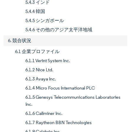
5.4.3 インド
5.4.4 韓国
5.4.5 シンガポール
5.4.6 その他のアジア太平洋地域
6. 競合状況
6.1 企業プロファイル
6.1.1 Verint System Inc.
6.1.2 Nice Ltd.
6.1.3 Avaya Inc.
6.1.4 Micro Focus International PLC
6.1.5 Genesys Telecommunications Laboratories
Inc.
6.1.6 Callminer Inc.
6.1.7 Raytheon BBN Technologies
6.1.8 Calabrio Inc.