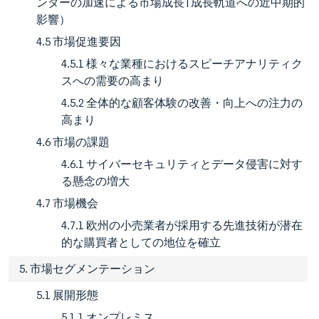
ンターの加速による市場成長 | 成長軌道への近中期的
影響）
4.5 市場促進要因
4.5.1 様々な業種におけるスピーチアナリティク
スへの需要の高まり
4.5.2 全体的な顧客体験の改善・向上への注力の
高まり
4.6 市場の課題
4.6.1 サイバーセキュリティとデータ侵害に対す
る懸念の増大
4.7 市場機会
4.7.1 欧州の小売業者が採用する先進技術が潜在
的な購買者としての地位を確立
5. 市場セグメンテーション
5.1 展開形態
5.1.1 オンプレミス