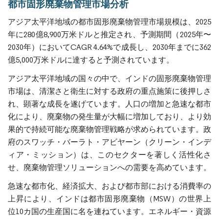
都市固形廃棄物管理市場分析
アジア太平洋地域の都市固形廃棄物管理市場規模は、2025
年に280億8,900万米ドルと推定され、予測期間（2025年〜
2030年）においてCAGR 4.64%で成長し、2030年までに362
億5,000万米ドルに達すると予測されています。
アジア太平洋地域の国々の中で、インドの固形廃棄物管理
市場は、清潔さと衛生に対する政府の重点施策に後押しさ
れ、顕著な成長を遂げています。人口の増加と急速な都市
化により、廃棄物の発生量が大幅に増加しており、より効
果的で持続可能な廃棄物管理戦略が求められています。政
府のスワッチ・バーラト・アビヤーン（クリーン・インデ
ィア・ミッション）は、このセクターを著しく活性化さ
せ、廃棄物管理ソリューションへの需要を高めています。
急速な都市化、経済拡大、および都市部における消費率の
上昇により、インドは都市固形廃棄物（MSW）の世界上
位10カ国の生産国に名を連ねています。エネルギー・資源