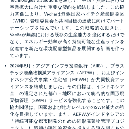
Technologies & Solutionsを通じて、中国・無錫における
事業拡大に向けた重要な契約を締結しました。この協
力関係により、Veoliaは無錫国家ハイテク産業開発区
（WND）管理委員会と共同目標の達成に向けてパート
ナーシップを結んでいます。この戦略的な動きは、
Veoliaが無錫における既存の生産能力を強化するだけで
なく、エネルギー効率が高く持続可能な生産ラインを
促進する新たな環境配慮型製品を展開する計画を伴っ
ています。
2024年5月：アジアインフラ投資銀行（AIIB）、プラス
チック廃棄物撲滅アライアンス（AEPW）、およびイン
ドネシア公共事業・住宅省（MPWH）が共同投資アラ
イアンスを結成しました。その目標は、インドネシア
全土の選定された都市・地区において統合的な固形廃
棄物管理（SWM）サービスを強化することです。この
協力関係は、国家および地方レベルでのSWM能力の強
化を目指しています。また、AEPWがインドネシアの
「持続可能な都市開発のための固形廃棄物管理プロジ
ェクト」に追加の譲許的資金を投入する道を開くもの