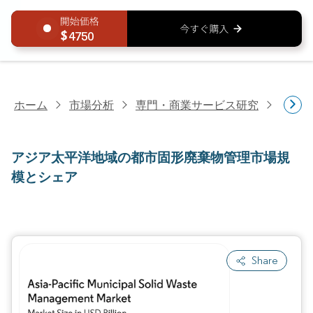
4750
ホーム
市場分析
専門・商業サービス研究
商業
アジア太平洋地域の都市固形廃棄物管理市場規
模とシェア
Share