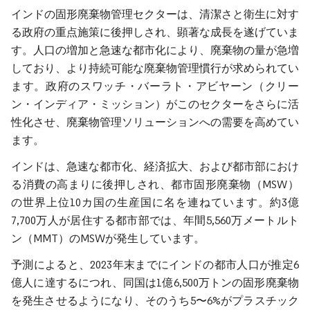
インドの固形廃棄物管理セクターは、清潔さと衛生に対す
る政府の重点施策に後押しされ、顕著な成長を遂げていま
す。人口の増加と急速な都市化により、廃棄物の量が急増
しており、より持続可能な廃棄物管理慣行が求められてい
ます。政府のスワッチ・バーラト・アビヤーン（クリー
ン・インディア・ミッション）がこのセクターをさらに活
性化させ、廃棄物管理ソリューションへの需要を高めてい
ます。
インドは、急速な都市化、経済拡大、および都市部におけ
る消費の高まりに後押しされ、都市固形廃棄物（MSW）
の世界上位10カ国の生産国に名を連ねています。約3億
7,700万人が居住する都市部では、年間5,560万メートルト
ン（MMT）のMSWが発生しています。
予測によると、2023年末までにインドの都市人口が推定6
億人に達するにつれ、同国は1億6,500万トンの固形廃棄物
を発生させるようになり、そのうち5〜6%がプラスチック