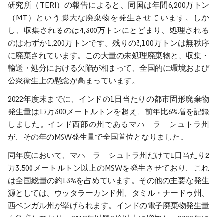
研究所（TERI）の報告によると、同国は年間6,200万トン
（MT）という膨大な廃棄物を発生させています。しか
し、収集されるのは4,300万トンにとどまり、処理される
のはわずか1,200万トンです。残りの3,100万トンは無秩序
に廃棄されています。この大量の未処理廃棄物と、収集・
輸送・処分における欠陥が相まって、全国的に環境および
公衆衛生上の懸念が高まっています。
2022年度末までに、インドの1日当たりの都市固形廃棄物
発生量は17万300メートルトンを超え、前年比6%増を記録
しました。インド西部の州であるマハーラーシュトラ州
が、その年のMSW発生量で全国首位となりました。
同年度において、マハーラーシュトラ州だけで1日当たり2
万3,500メートルトン以上のMSWを発生させており、これ
は全国総量の約13%を占めています。その他の主要な発生
源としては、ウッタラーカンド州、タミル・ナードゥ州、
西ベンガル州が挙げられます。インドの電子廃棄物発生量