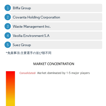
Biffa Group
Covanta Holding Corporation
Waste Management Inc.
Veolia Environment S.A
Suez Group
*免責事項:主要選手の並び順不同