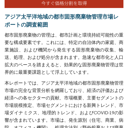
アジア太平洋地域の都市固形廃棄物管理市場レ
ポートの調査範囲
都市固形廃棄物の管理は、都市計画と環境持続可能性の重
要な構成要素です。これには、特定の自治体内の家庭、商
業施設、および機関から発生する固形廃棄物の収集、輸
送、処理、および処分が含まれます。急速な都市化と人口
拡大のペースを踏まえると、効果的な固形廃棄物管理は世
界的に最重要課題として浮上しています。
本レポートでは、アジア太平洋地域の都市固形廃棄物管理
市場の完全な背景分析を網羅しており、経済の評価および
経済への各セクターの貢献、市場概要、主要セグメントの
市場規模推定、市場セグメントにおける新興トレンド、市
場ダイナミクス、地理的トレンド、およびCOVID-19の影
響が含まれています。市場は、発生源別（住宅、商業、病
院、オフィス・機関）、処理方法別（野外投棄および廃棄