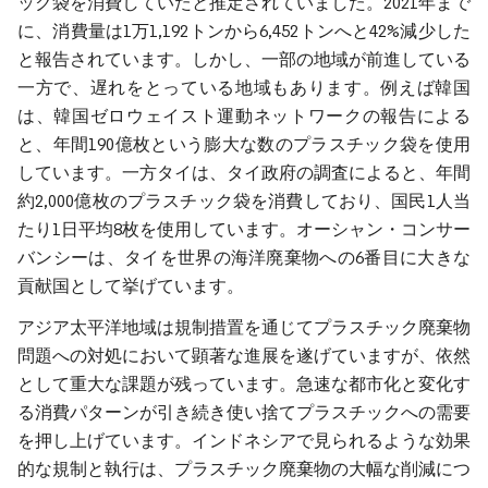
ック袋を消費していたと推定されていました。2021年まで
に、消費量は1万1,192トンから6,452トンへと42%減少した
と報告されています。しかし、一部の地域が前進している
一方で、遅れをとっている地域もあります。例えば韓国
は、韓国ゼロウェイスト運動ネットワークの報告による
と、年間190億枚という膨大な数のプラスチック袋を使用
しています。一方タイは、タイ政府の調査によると、年間
約2,000億枚のプラスチック袋を消費しており、国民1人当
たり1日平均8枚を使用しています。オーシャン・コンサー
バンシーは、タイを世界の海洋廃棄物への6番目に大きな
貢献国として挙げています。
アジア太平洋地域は規制措置を通じてプラスチック廃棄物
問題への対処において顕著な進展を遂げていますが、依然
として重大な課題が残っています。急速な都市化と変化す
る消費パターンが引き続き使い捨てプラスチックへの需要
を押し上げています。インドネシアで見られるような効果
的な規制と執行は、プラスチック廃棄物の大幅な削減につ