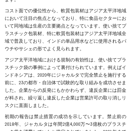
コスト面での優位性から、軟質包装材はアジア太平洋地域
において注目の焦点となっており、特に食品セクターにお
いて同地域は生産の主要拠点となっています。使い捨てプ
ラスチック包装材、特に軟質包装材はアジア太平洋地域全
域で普及しており、インドの単品用水などに使用されるパ
ウチやサシェの形でよく見られます。
アジア太平洋地域における規制の有効性は、使い捨てプラ
スチック袋の事例によって裏付けられています。例えばイ
ンドネシアは、2020年にジャカルタで完全禁止を施行する
前に、23の都市・自治体で試験的な取り組みを成功させま
した。企業からの反発にもかかわらず、違反企業には罰金
が科され、繰り返し違反した企業は営業許可の取り消しリ
スクに直面しました。
初期の報告は禁止措置の成功を示しています。禁止前の
2018年、ジャカルタは年間2億4,000万〜3億枚のプラスチ