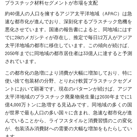
プラスチック材料セグメントが市場を支配
約40億人の人口を擁するアジア太平洋地域（APAC）は急
速な都市化が進んでおり、深刻化するプラスチック危機を
悪化させています。国連の報告書によると、同地域にはす
でに28のメガシティが存在し、推定で毎日12万人がアジア
太平洋地域の都市に移住しています。この傾向が続けば、
2050年までに同地域の都市居住者は33億人に達すると予測
されています。
この都市化の急増により消費が大幅に増加しており、特に
使い捨て包装材の分野、とりわけ軟質プラスチックセグメ
ントにおいて顕著です。現在のパターンが続けば、アジア
太平洋地域のプラスチック廃棄物発生量は2030年までに1
億4,000万トンに急増する見込みです。同地域の多くの国
が世界で最も人口の多い国々に含まれ、急速な都市化が進
んでいることから、ライフスタイルと消費習慣のこの変化
が、包装済み消費財への需要の大幅な増加をもたらしてい
ます。