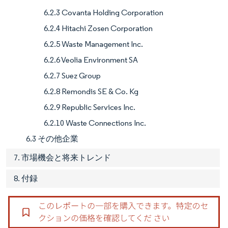
6.2.3 Covanta Holding Corporation
6.2.4 Hitachi Zosen Corporation
6.2.5 Waste Management Inc.
6.2.6 Veolia Environment SA
6.2.7 Suez Group
6.2.8 Remondis SE & Co. Kg
6.2.9 Republic Services Inc.
6.2.10 Waste Connections Inc.
6.3 その他企業
7. 市場機会と将来トレンド
8. 付録