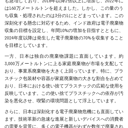
も急増しており、2018年以降2倍以上に増加し、2022年に
は160万メートルトンを超えました。しかし、この量のう
ち収集・処理されたのは3分の1にとどまっています。この
深刻化する懸念に対応するため、インド政府は電子廃棄物
収集の目標を設定し、年間10%の増加を目指すとともに、
2024年度以降は発生した電子廃棄物の70%を収集すること
を目標としています。
一方、日本は独自の廃棄物課題に直面しています。約
3,000万メートルトンに上る家庭廃棄物が市場を支配して
おり、事業系廃棄物を大きく上回っています。特に、プラ
スチック包装材や容器が家庭廃棄物の大きな割合を占めて
おり、日本における使い捨てプラスチックの広範な使用を
反映しています。この使い捨てプラスチックへの依存が汚
染を悪化させ、喫緊の環境問題として浮上しています。
さらに、日本は深刻化する電子廃棄物危機にも直面してい
ます。技術革新の急速な進展と新しいデバイスへの消費者
の需要を背景に、多くの電子機器がわずか数年で廃棄され