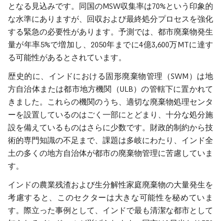
となる見込みです。同国のMSW収集率は70%という印象的
な水準にありますが、回収および最終処分プロセスを強化
する緊急の必要性があります。予測では、都市廃棄物発生
量が年率5%で増加し、2050年までに4億3,600万MTに達す
る可能性があるとされています。
歴史的に、インドにおける固形廃棄物管理（SWM）は地
方自治体または都市地方機関（ULB）の管轄下に置かれて
きました。これらの機関のうち、適切な廃棄物処理センタ
ーを設置しているのはごく一部にとどまり、十分な処分施
設を備えているものはさらに少数です。財政的制約から技
術的専門知識の不足まで、課題は多岐にわたり、インド全
土の多くの地方自治体が都市の廃棄物管理に苦慮していま
す。
インドの農業残渣および生分解性家庭廃棄物の大量発生を
考慮すると、このセクターは大きな可能性を秘めていま
す。際立った事例として、インドで最も清潔な都市として