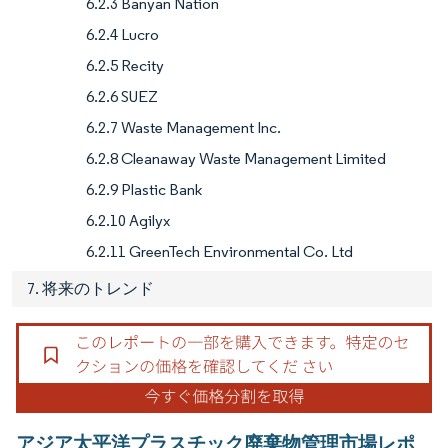
6.2.3 Banyan Nation
6.2.4 Lucro
6.2.5 Recity
6.2.6 SUEZ
6.2.7 Waste Management Inc.
6.2.8 Cleanaway Waste Management Limited
6.2.9 Plastic Bank
6.2.10 Agilyx
6.2.11 GreenTech Environmental Co. Ltd
7. 将来のトレンド
アジア太平洋プラスチック廃棄物管理市場レポ