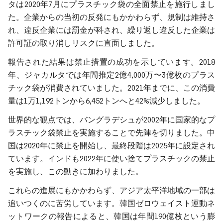
タは2020年7月にプラスチック袋の全面禁止を施行しまし
た。企業からの当初の反発にもかかわらず、規制は維持さ
れ、違反企業には罰金が科され、繰り返し違反した企業は
許可証の取り消しリスクに直面しました。
報告された結果は禁止措置の成功を示しています。2018
年、ジャカルタでは年間推定2億4,000万〜3億枚のプラス
チック袋が消費されていました。2021年までに、この消費
量は1万1,192トンから6,452トンへと42%減少しました。
世界的な観点では、バングラデシュが2002年に国家的なプ
ラスチック袋禁止を実施することで先陣を切りました。中
国は2020年に禁止を開始し、最終段階は2025年に設定され
ています。インドも2022年に使い捨てプラスチックの禁止
を実施し、この動きに加わりました。
これらの進展にもかかわらず、アジア太平洋地域の一部は
追いつくのに苦労しています。韓国ゼロウェイスト運動ネ
ットワークの報告によると、韓国は年間190億枚という膨