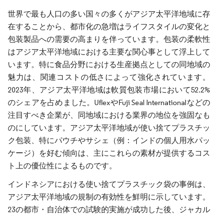
世界で最も人口の多い国々の多くがアジア太平洋地域に存
在することから、都市化の急増はライフスタイルの変化と
包装製品への需要の高まりを伴っています。包装の柔軟性
はアジア太平洋地域における主要な関心事として浮上して
います。特に食品分野における生産拠点としての同地域の
魅力は、関連コストの低さによって強化されています。
2023年、アジア太平洋地域は軟質包装市場において52.2%
のシェアを占めました。UflexやFuji Seal Internationalなどの
注目すべき企業が、同地域における業界の地位を強固なも
のにしています。アジア太平洋地域が使い捨てプラスチッ
ク包装、特にパウチやサシェ（例：インドの個人用水パッ
ケージ）を好む傾向は、主にこれらの素材が提供するコス
ト上の優位性によるものです。
インドネシアにおける使い捨てプラスチック袋の事例は、
アジア太平洋地域の規制の有効性を鮮明に示しています。
23の都市・自治体での試験的実施が成功した後、ジャカル