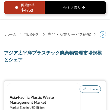
4750
ホーム
市場分析
専門・商業サービス研究
商業
アジア太平洋プラスチック廃棄物管理市場規模
とシェア
Share