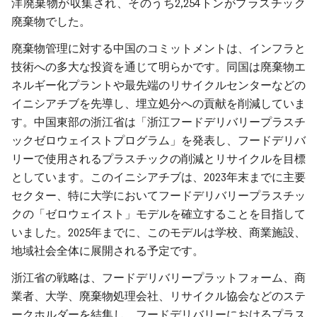
洋廃棄物が収集され、そのうち2,254トンがプラスチック
廃棄物でした。
廃棄物管理に対する中国のコミットメントは、インフラと
技術への多大な投資を通じて明らかです。同国は廃棄物エ
ネルギー化プラントや最先端のリサイクルセンターなどの
イニシアチブを先導し、埋立処分への貢献を削減していま
す。中国東部の浙江省は「浙江フードデリバリープラスチ
ックゼロウェイストプログラム」を発表し、フードデリバ
リーで使用されるプラスチックの削減とリサイクルを目標
としています。このイニシアチブは、2023年末までに主要
セクター、特に大学においてフードデリバリープラスチッ
クの「ゼロウェイスト」モデルを確立することを目指して
いました。2025年までに、このモデルは学校、商業施設、
地域社会全体に展開される予定です。
浙江省の戦略は、フードデリバリープラットフォーム、商
業者、大学、廃棄物処理会社、リサイクル協会などのステ
ークホルダーを結集し、フードデリバリーにおけるプラス