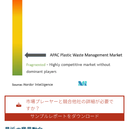
画像 © Mordor Intelligence。再利用にはCC BY 4.0の表示が必要です。