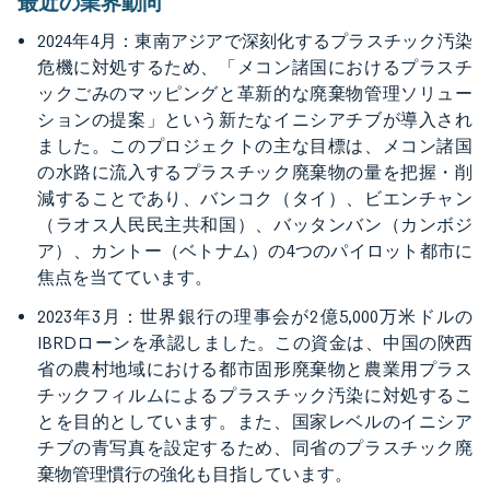
最近の業界動向
2024年4月：東南アジアで深刻化するプラスチック汚染
危機に対処するため、「メコン諸国におけるプラスチ
ックごみのマッピングと革新的な廃棄物管理ソリュー
ションの提案」という新たなイニシアチブが導入され
ました。このプロジェクトの主な目標は、メコン諸国
の水路に流入するプラスチック廃棄物の量を把握・削
減することであり、バンコク（タイ）、ビエンチャン
（ラオス人民民主共和国）、バッタンバン（カンボジ
ア）、カントー（ベトナム）の4つのパイロット都市に
焦点を当てています。
2023年3月：世界銀行の理事会が2億5,000万米ドルの
IBRDローンを承認しました。この資金は、中国の陝西
省の農村地域における都市固形廃棄物と農業用プラス
チックフィルムによるプラスチック汚染に対処するこ
とを目的としています。また、国家レベルのイニシア
チブの青写真を設定するため、同省のプラスチック廃
棄物管理慣行の強化も目指しています。