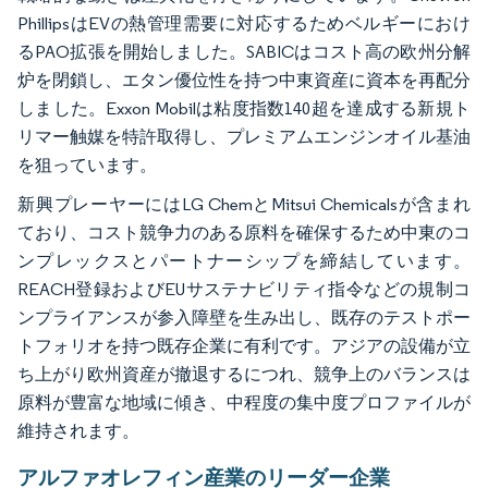
PhillipsはEVの熱管理需要に対応するためベルギーにおけ
るPAO拡張を開始しました。SABICはコスト高の欧州分解
炉を閉鎖し、エタン優位性を持つ中東資産に資本を再配分
しました。Exxon Mobilは粘度指数140超を達成する新規ト
リマー触媒を特許取得し、プレミアムエンジンオイル基油
を狙っています。
新興プレーヤーにはLG ChemとMitsui Chemicalsが含まれ
ており、コスト競争力のある原料を確保するため中東のコ
ンプレックスとパートナーシップを締結しています。
REACH登録およびEUサステナビリティ指令などの規制コ
ンプライアンスが参入障壁を生み出し、既存のテストポー
トフォリオを持つ既存企業に有利です。アジアの設備が立
ち上がり欧州資産が撤退するにつれ、競争上のバランスは
原料が豊富な地域に傾き、中程度の集中度プロファイルが
維持されます。
アルファオレフィン産業のリーダー企業