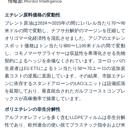
情報源: Mordor Intelligence
エチレン原料価格の変動性
ブレント原油は2024〜2025年の間に1バレル当たり70〜90
米ドルの間で変動し、ナフサ分解炉のマージンを圧縮して
オリゴマー化経済性を混乱させました。アジアのエチレン
スポット価格はトン当たり800〜1,100米ドルの間で変動
し、コモノマーサプライヤーは収益性を希薄化させる先物
契約によるヘッジを余儀なくされています。ヨーロッパの
生産者はEU ETSによるトン当たり50〜70ユーロの追加炭
素コストの逆風に直面しています。その結果、市販エチレ
ンに依存するスタンドアローンのLAOユニットは設備拡張
を延期しており、垂直統合されたガルフコーストコンプレ
ックスが高稼働率で操業しています。
ポリエチレンの非生分解性
アルファオレフィンを多く含むLLDPEフィルムは非生分解
性であり、欧州連合の使い捨てプラスチック指令および米