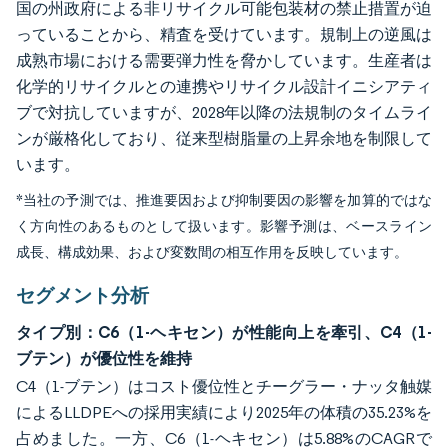
国の州政府による非リサイクル可能包装材の禁止措置が迫
っていることから、精査を受けています。規制上の逆風は
成熟市場における需要弾力性を脅かしています。生産者は
化学的リサイクルとの連携やリサイクル設計イニシアティ
ブで対抗していますが、2028年以降の法規制のタイムライ
ンが厳格化しており、従来型樹脂量の上昇余地を制限して
います。
*当社の予測では、推進要因および抑制要因の影響を加算的ではな
く方向性のあるものとして扱います。影響予測は、ベースライン
成長、構成効果、および変数間の相互作用を反映しています。
セグメント分析
タイプ別：C6（1-ヘキセン）が性能向上を牽引、C4（1-
ブテン）が優位性を維持
C4（1-ブテン）はコスト優位性とチーグラー・ナッタ触媒
によるLLDPEへの採用実績により2025年の体積の35.23%を
占めました。一方、C6（1-ヘキセン）は5.88%のCAGRで