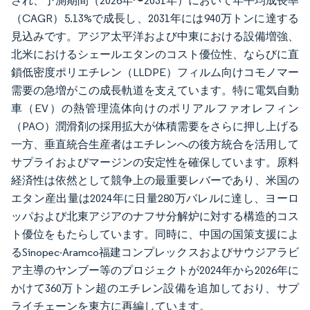
され、予測期間（2026年〜2031年）において年平均成長率
（CAGR）5.13%で成長し、2031年には940万トンに達する
見込みです。アジア太平洋および中東における設備増強、
北米におけるシェールエタンのコスト優位性、ならびに直
鎖低密度ポリエチレン（LLDPE）フィルム向けコモノマー
需要の急増がこの成長軌道を支えています。特に電気自動
車（EV）の熱管理流体向けのポリアルファオレフィン
（PAO）潤滑剤の採用拡大が体積需要をさらに押し上げる
一方、垂直統合生産者はエチレンへの後方統合を活用して
サプライおよびマージンの安定性を確保しています。原料
経済性は依然として競争上の最重要レバーであり、米国の
エタン産出量は2024年に日量280万バレルに達し、ヨーロ
ッパおよび北東アジアのナフサ分解炉に対する構造的コス
ト優位をもたらしています。同時に、中国の国策支援によ
るSinopec-Aramco福建コンプレックスおよびサウジアラビ
ア主導のヤンブー等のプロジェクトが2024年から2026年に
かけて360万トン超のエチレン設備を追加しており、サプ
ライチェーンを東方に再編しています。