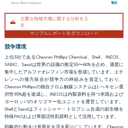
画像 © Mordor Intelligence。再利用にはCC BY 4.0の表示が必要です。
競争環境
上位5社であるChevron Phillips Chemical、Shell、INEOS、
SABIC、Sasolは世界の設備の推定55〜60%を占め、適度に
集中したアルファオレフィン市場を形成しています。エチ
レンへの後方統合が競争力の枠組みを規定しており、
Chevron Phillipsの独自クロム触媒システムは1-ヘキセン選
択性95%超を達成し、INEOSは内製原料を持つ米国および
ヨーロッパのオリゴマー化ユニットを運営しています。
ShellとSasolはフィッシャー・トロプシュ合成の副生物を
特殊PAOおよび界面活性剤原料として活用しています。
戦略的な動きは差異化を浮き彫りにしています。Chevron