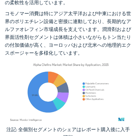
の柔軟性を活用しています。
コモノマー消費は特にアジア太平洋および中東における世
界のポリエチレン設備と密接に連動しており、長期的なア
ルファオレフィン市場成長を支えています。潤滑剤および
界面活性剤セグメントは体積は小さいながらもトン当たり
の付加価値が高く、ヨーロッパおよび北米への地理的エク
スポージャーを多様化しています。
注記: 全個別セグメントのシェアはレポート購入後に入手
画像 © Mordor Intelligence。再利用にはCC BY 4.0の表示が必要です。