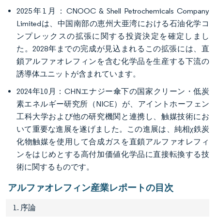
2025年1月：CNOOC & Shell Petrochemicals Company
Limitedは、中国南部の恵州大亜湾における石油化学コ
ンプレックスの拡張に関する投資決定を確定しまし
た。2028年までの完成が見込まれるこの拡張には、直
鎖アルファオレフィンを含む化学品を生産する下流の
誘導体ユニットが含まれています。
2024年10月：CHNエナジー傘下の国家クリーン・低炭
素エネルギー研究所（NICE）が、アイントホーフェン
工科大学および他の研究機関と連携し、触媒技術にお
いて重要な進展を遂げました。この進展は、純相χ鉄炭
化物触媒を使用して合成ガスを直鎖アルファオレフィ
ンをはじめとする高付加価値化学品に直接転換する技
術に関するものです。
アルファオレフィン産業レポートの目次
1. 序論