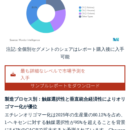
注記: 全個別セグメントのシェアはレポート購入後に入手
画像 © Mordor Intelligence。再利用にはCC BY 4.0の表示が必要です。
可能
製造プロセス別：触媒選択性と垂直統合経済性によりオリ
ゴマー化が優位
エチレンオリゴマー化は2025年の生産量の80.12%を占め、
1-ヘキセンに対する触媒選択性が95%を超えることを背景
に5.67%のCAGRで拡大すると予測されています。Chevron