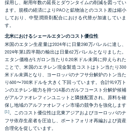
採用し、耐用年数の延長とダウンタイムの削減を図ってい
ます。規模の経済によりPAOと鉱物油とのコスト差は縮小
しており、中堅潤滑剤配合における代替が加速していま
す。
北米におけるシェールエタンのコスト優位性
米国のエタン生産量は2024年に日量280万バレルに達し、
2024年第1四半期の輸出は日量62万バレルとなりました。
エタン価格が1ガロン当たり0.20米ドル未満に抑えられた
ことで、米国のエチレン現金製造コストはトン当たり300
米ドル未満となり、ヨーロッパのナフサ分解炉のトン当た
り600〜700米ドルを大きく下回っています。合計919万ト
ンのエチレン能力を持つ14基のガルフコースト分解炉候補
がアルファオレフィンユニットと隣接配置され、原料を確
保し地域のアルファオレフィン市場の競争力を強化します
[1]
。このコスト優位性は北東アジアおよびヨーロッパのナ
フサ依存生産者を圧迫し、ポートフォリオ再編および資産
合理化を促しています。