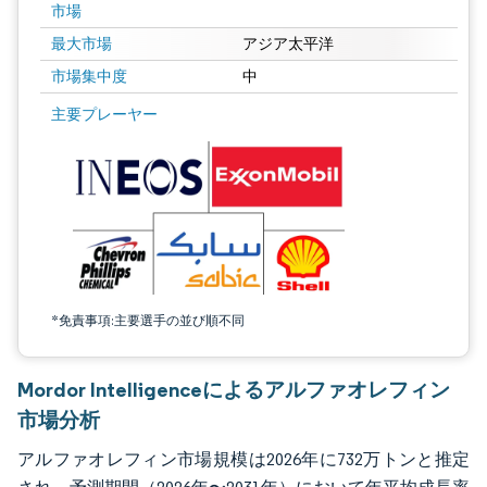
市場
最大市場
アジア太平洋
市場集中度
中
画像 © Mordor Intelligence。再利用にはCC BY 4.0の表示が必要です。
主要プレーヤー
*免責事項:主要選手の並び順不同
Mordor Intelligenceによるアルファオレフィン
市場分析
アルファオレフィン市場規模は2026年に732万トンと推定