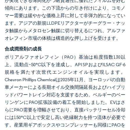
が実現できる薄肉化かつ耐貫通性に優れたフィルムを好む
傾向にあります。この下流からの引き付けにより、コモノ
マー需要は緩やかな価格上昇に対して非弾力的になってい
ます。アジアの新規LLDPEリアクターがチーグラー・ナッ
タ触媒からメタロセン触媒に切り替えるにつれ、アルファ
オレフィン市場の体積は構造的な押し上げを受けます。
合成潤滑剤の成長
ポリアルファオレフィン（PAO）基油は粘度指数130以
上、流動点−50°C以下を達成し、API SPおよびILSAC GF-6
規格を満たす次世代エンジンオイルを実現します。
Chevron Phillips Chemicalは2025年11月、ヨーロッパの自動
車メーカーによる長期オイル交換間隔延長およびハイブリ
ッドパワートレイン対応を支援するため、ベルギーのベー
リンゲンにPAO拡張設備の着工を開始しました。EVはさ
らにPAO需要を増幅させており、直接バッテリーセル冷却
には150°C以上で安定し高い絶縁耐力を持つ流体が必要で
す。産業用ギアボックスやコンプレッサーも同様にPAOを