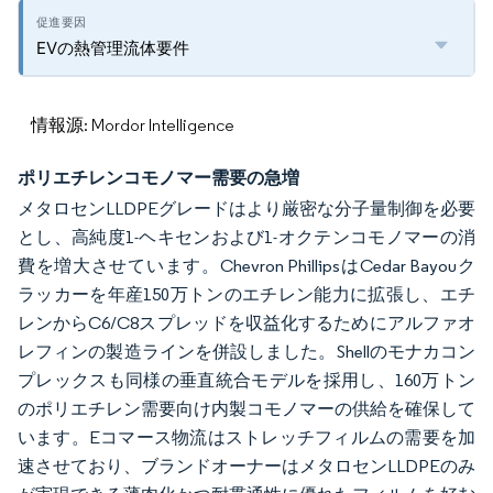
EVの熱管理流体要件
情報源: Mordor Intelligence
ポリエチレンコモノマー需要の急増
メタロセンLLDPEグレードはより厳密な分子量制御を必要
とし、高純度1-ヘキセンおよび1-オクテンコモノマーの消
費を増大させています。Chevron PhillipsはCedar Bayouク
ラッカーを年産150万トンのエチレン能力に拡張し、エチ
レンからC6/C8スプレッドを収益化するためにアルファオ
レフィンの製造ラインを併設しました。Shellのモナカコン
プレックスも同様の垂直統合モデルを採用し、160万トン
のポリエチレン需要向け内製コモノマーの供給を確保して
います。Eコマース物流はストレッチフィルムの需要を加
速させており、ブランドオーナーはメタロセンLLDPEのみ