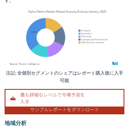
す。
注記: 全個別セグメントのシェアはレポート購入後に入手
画像 © Mordor Intelligence。再利用にはCC BY 4.0の表示が必要です。
可能
地域分析