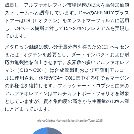
成長し、アルファオレフィン市場規模の拡大を高付加価値
ストリームへと誘導しています。DowのAFFINITYプラス
トマーはC8（1-オクテン）をエラストマーフィルムに活用
し、C4ベース樹脂に対して15〜20%のプレミアムを実現し
ています。
メタロセン触媒は狭い分子量分布を得るために1-ヘキセン
または1-オクテンを必要とし、ダートインパクトおよび耐
応力亀裂性を向上させます。炭素数の多いアルファオレフ
ィン（C10〜C20+）は合成潤滑剤および可塑剤アルコー
ルに使用され、体積がC4〜C8に集中する中でもマージン
の多様性を維持します。フィッシャー・トロプシュ由来の
アルファオレフィンはマルチカットポートフォリオを対象
としていますが、資本集約度の高さから生産量の10%未満
にとどまっています。