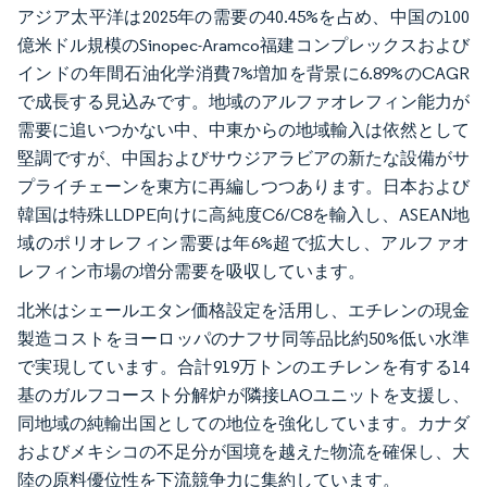
アジア太平洋は2025年の需要の40.45%を占め、中国の100
億米ドル規模のSinopec-Aramco福建コンプレックスおよび
インドの年間石油化学消費7%増加を背景に6.89%のCAGR
で成長する見込みです。地域のアルファオレフィン能力が
需要に追いつかない中、中東からの地域輸入は依然として
堅調ですが、中国およびサウジアラビアの新たな設備がサ
プライチェーンを東方に再編しつつあります。日本および
韓国は特殊LLDPE向けに高純度C6/C8を輸入し、ASEAN地
域のポリオレフィン需要は年6%超で拡大し、アルファオ
レフィン市場の増分需要を吸収しています。
北米はシェールエタン価格設定を活用し、エチレンの現金
製造コストをヨーロッパのナフサ同等品比約50%低い水準
で実現しています。合計919万トンのエチレンを有する14
基のガルフコースト分解炉が隣接LAOユニットを支援し、
同地域の純輸出国としての地位を強化しています。カナダ
およびメキシコの不足分が国境を越えた物流を確保し、大
陸の原料優位性を下流競争力に集約しています。