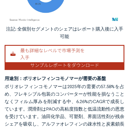
注記: 全個別セグメントのシェアはレポート購入後に入手
画像 © Mordor Intelligence。再利用にはCC BY 4.0の表示が必要です。
可能
用途別：ポリオレフィンコモノマーが需要の基盤
ポリオレフィンコモノマーは2025年の需要の57.58%を占
め、フレキシブル包装のコンバーターが性能を損なうこと
なくフィルム厚みを削減する中、6.26%のCAGRで成長し
ています。潤滑剤はPAOの高粘度指数と低温流動性の恩恵
を受けています。油田化学品、可塑剤、界面活性剤が残余
シェアを吸収し、アルファオレフィンの疎水性と炭素鎖長