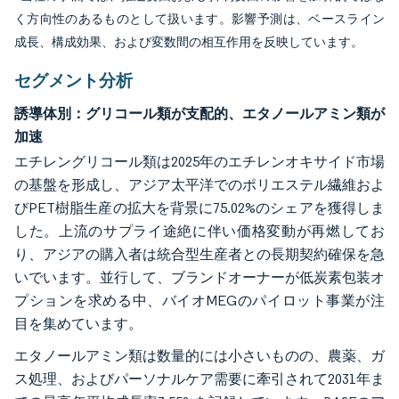
く方向性のあるものとして扱います。影響予測は、ベースライン
成長、構成効果、および変数間の相互作用を反映しています。
セグメント分析
誘導体別：グリコール類が支配的、エタノールアミン類が
加速
エチレングリコール類は2025年のエチレンオキサイド市場
の基盤を形成し、アジア太平洋でのポリエステル繊維およ
びPET樹脂生産の拡大を背景に75.02%のシェアを獲得しま
した。上流のサプライ途絶に伴い価格変動が再燃してお
り、アジアの購入者は統合型生産者との長期契約確保を急
いでいます。並行して、ブランドオーナーが低炭素包装オ
プションを求める中、バイオMEGのパイロット事業が注
目を集めています。
エタノールアミン類は数量的には小さいものの、農薬、ガ
ス処理、およびパーソナルケア需要に牽引されて2031年ま