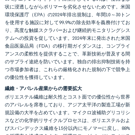
状に浸透しながらポリマーを劣化させないためです。米国
環境保護庁（EPA）の2024年排出規制は、年間10～30トン
を使用する施設に対して99.9%の除去効率を義務付けてお
り、高度な触媒スクラバーおよび継続的モニタリングシス
テムへの投資を促しています。2024年末に発出された米国
食品医薬品局（FDA）の移行期ガイダンスは、コンプライ
アンスの柔軟性を提供することで、革新技術が普及する間
のサプライ途絶を防いでいます。独自の排出抑制技術を持
つ市場参加者は、これらの厳格化された規制の下で競争上
の優位性を獲得しています。
繊維・アパレル産業からの需要拡大
ポリエステル繊維は耐久性とコスト面での優位性から世界
のアパレルを席巻しており、アジア太平洋の製造工場が新
規設備の大半を占めています。マイクロ波補助グリコリシ
スなどの化学的リサイクルプロセスは、ポリエステルおよ
びスパンデックス繊維を15分以内にモノマーに戻し、88%