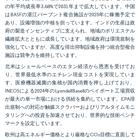
の年平均成長率3.68%で2031年まで拡大しています。中国
はBASFの湛江バーブント複合施設が2025年に稼働予定で
あり、設備増強の中核を担っています。インドの生産は政
府の製造インセンティブに支えられ、地域のポリエステル
繊維拡大とともに成長しています。地域政府は環境規制を
強化していますが、高度な排出抑制設備を持つ統合型複合
施設は競争力を維持しています。
北米はシェールベースのエタン経済から恩恵を受けてお
り、世界最低水準のエチレン現金コストを実現していま
す。医療機器滅菌の集積が国内消費を押し上げており、
INEOSによる2024年のLyondellBasellのベイポート工場買収
が最大の単一市場における供給を集約しています。EPA排
出規制への対応が触媒スクラバーおよびリアルタイムモニ
タリングへの投資を加速させており、世界的な技術ベンチ
マークを設定しています。
欧州は高エネルギー価格とより厳格なCO₂目標に直面して