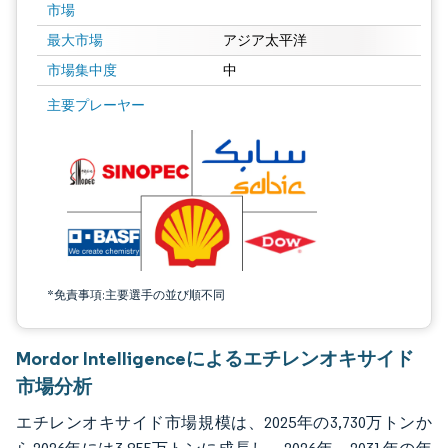
市場
最大市場
アジア太平洋
市場集中度
中
画像 © Mordor Intelligence。再利用にはCC BY 4.0の表示が必要です。
主要プレーヤー
*免責事項:主要選手の並び順不同
Mordor Intelligenceによるエチレンオキサイド
市場分析
エチレンオキサイド市場規模は、2025年の3,730万トンか