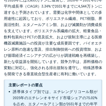
ら2026年には3,855万トンに成長し、2026年～2031年の年
平均成長率（CAGR）3.34%で2031年までに4,544万トンに
達すると予測されています。需要は化学中間体としての多
用途性に起因しており、ポリエステル繊維、PET樹脂、界
面活性剤、エタノールアミン類、および滅菌剤が消費成長
を支えています。ポリエステル系繊維の拡大、軽量食品・
飲料包装向けPETの普及拡大、および規制主導による医療
機器滅菌施設への投資が主要な成長要因です。バイオエチ
レン原料の急速な普及、排出制御技術への投資増加、およ
び循環経済イニシアチブの広がりが調達戦略を再構築し、
新たな収益源を開拓しています。競争力学は、原料価格の
変動に対応し、強化される排出規制を遵守し、特殊誘導体
を開発できる垂直統合型生産者に有利に働いています。
主要レポートの要点
誘導体タイプ別では、エチレングリコール類が
2025年のエチレンオキサイド市場シェアの75.02%
を占め、エタノールアミン類が2031年までの年平