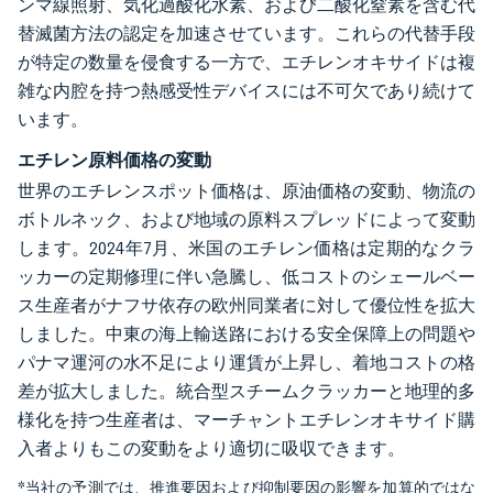
ンマ線照射、気化過酸化水素、および二酸化窒素を含む代
替滅菌方法の認定を加速させています。これらの代替手段
が特定の数量を侵食する一方で、エチレンオキサイドは複
雑な内腔を持つ熱感受性デバイスには不可欠であり続けて
います。
エチレン原料価格の変動
世界のエチレンスポット価格は、原油価格の変動、物流の
ボトルネック、および地域の原料スプレッドによって変動
します。2024年7月、米国のエチレン価格は定期的なクラ
ッカーの定期修理に伴い急騰し、低コストのシェールベー
ス生産者がナフサ依存の欧州同業者に対して優位性を拡大
しました。中東の海上輸送路における安全保障上の問題や
パナマ運河の水不足により運賃が上昇し、着地コストの格
差が拡大しました。統合型スチームクラッカーと地理的多
様化を持つ生産者は、マーチャントエチレンオキサイド購
入者よりもこの変動をより適切に吸収できます。
*当社の予測では、推進要因および抑制要因の影響を加算的ではな