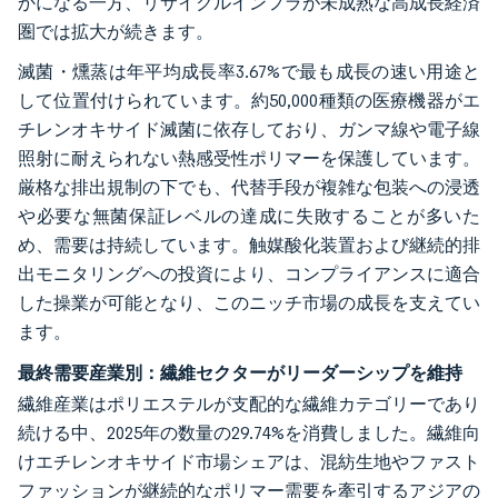
かになる一方、リサイクルインフラが未成熟な高成長経済
圏では拡大が続きます。
滅菌・燻蒸は年平均成長率3.67%で最も成長の速い用途と
して位置付けられています。約50,000種類の医療機器がエ
チレンオキサイド滅菌に依存しており、ガンマ線や電子線
照射に耐えられない熱感受性ポリマーを保護しています。
厳格な排出規制の下でも、代替手段が複雑な包装への浸透
や必要な無菌保証レベルの達成に失敗することが多いた
め、需要は持続しています。触媒酸化装置および継続的排
出モニタリングへの投資により、コンプライアンスに適合
した操業が可能となり、このニッチ市場の成長を支えてい
ます。
最終需要産業別：繊維セクターがリーダーシップを維持
繊維産業はポリエステルが支配的な繊維カテゴリーであり
続ける中、2025年の数量の29.74%を消費しました。繊維向
けエチレンオキサイド市場シェアは、混紡生地やファスト
ファッションが継続的なポリマー需要を牽引するアジアの