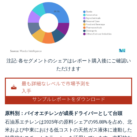
注記: 各セグメントのシェアはレポート購入後にご確認い
画像 © Mordor Intelligence。再利用にはCC BY 4.0の表示が必要です。
ただけます
原料別：バイオエチレンが成長ドライバーとして台頭
石油系エチレンは2025年の原料シェアの95.88%を占め、北
米および中東における低コストの天然ガス液体に連動した