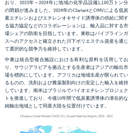
おり、2023年～2024年に地域の化学品設備1,100万トン分
の閉鎖が進みました。2024年のClariantとOMVによる低炭
素エチレンおよびエチレンオキサイド誘導体の供給に関す
る協力協定などのコラボレーションは、輸入品に対する市
場シェアの防衛を目指しています。東欧はパイプラインガ
スへのアクセスと確立された川下ポリエステル資産を通じ
て選択的な競争力を維持しています。
中東は統合型複合施設における有利な原料を活用してお
り、サウジアラビアを拠点とする生産者はアジアの輸出市
場を標的にしています。アフリカは地域生産が限られてい
るものの、洗剤および農薬製剤向けの安定した輸入を維持
しています。南米はブラジルでバイオエチレンプロジェク
トを推進しており、今後10年間で低炭素誘導体の潜在的な
純輸出地域として同亜大陸を位置付けています。