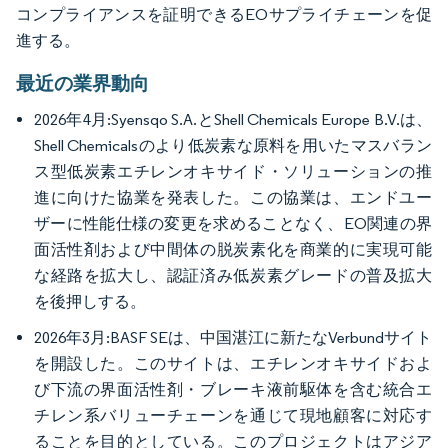
コンプライアンスを証明できるEOサプライチェーンを促
進する。
最近の業界動向
2026年4月:Syensqo S.A.とShell Chemicals Europe B.V.は、
Shell Chemicalsのより低炭素な原料を用いたマスバラン
ス型低炭素エチレンオキサイド・ソリューションの推
進に向けた協業を発表した。この協業は、エンドユー
ザーに性能仕様の変更を求めることなく、EO関連の界
面活性剤および中間体の脱炭素化を商業的に実現可能
な経路を拡大し、認証済み低炭素グレードの普及拡大
を後押しする。
2026年3月:BASF SEは、中国湛江に新たなVerbundサイト
を開設した。このサイトは、エチレンオキサイドおよ
び下流の界面活性剤・ブレーキ液前駆体を含む統合エ
チレン系バリューチェーンを通じて現地顧客に対応す
ることを目的としている。このプロジェクトはアジア