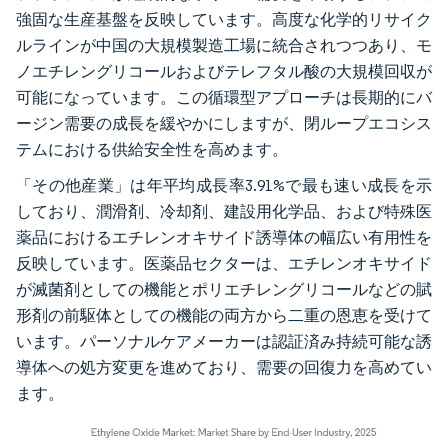
強固な生産基盤を反映しています。高度な化学的リサイク
ルラインが中国の大規模製造工場に統合されつつあり、モ
ノエチレングリコールおよびテレフタル酸の大規模回収が
可能になっています。この循環型アプローチは長期的にバ
ージン需要の成長を緩やかにしますが、閉ループエコシス
テムにおける供給安全性を高めます。
「その他産業」は年平均成長率3.91%で最も速い成長を示
しており、潤滑剤、冷却剤、建設用化学品、および特殊医
薬品におけるエチレンオキサイド誘導体の幅広い有用性を
反映しています。医薬品セクターは、エチレンオキサイド
が滅菌剤としての機能とポリエチレングリコールなどの賦
形剤の前駆体としての機能の両方から二重の恩恵を受けて
います。パーソナルケアメーカーは認証済み持続可能な誘
導体への処方変更を進めており、需要の回復力を高めてい
ます。