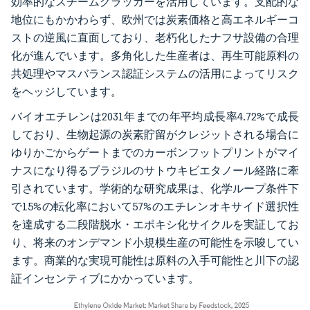
効率的なスチームクラッカーを活用しています。支配的な
地位にもかかわらず、欧州では炭素価格と高エネルギーコ
ストの逆風に直面しており、老朽化したナフサ設備の合理
化が進んでいます。多角化した生産者は、再生可能原料の
共処理やマスバランス認証システムの活用によってリスク
をヘッジしています。
バイオエチレンは2031年までの年平均成長率4.72%で成長
しており、生物起源の炭素貯留がクレジットされる場合に
ゆりかごからゲートまでのカーボンフットプリントがマイ
ナスになり得るブラジルのサトウキビエタノール経路に牽
引されています。学術的な研究成果は、化学ループ条件下
で15%の転化率において57%のエチレンオキサイド選択性
を達成する二段階脱水・エポキシ化サイクルを実証してお
り、将来のオンデマンド小規模生産の可能性を示唆してい
ます。商業的な実現可能性は原料の入手可能性と川下の認
証インセンティブにかかっています。