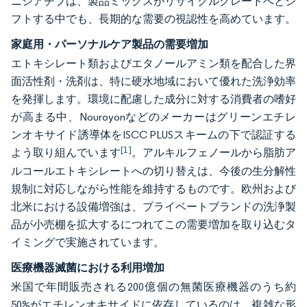
ニシアチブは、製品ミックスがリサイクルグレードへとシ
フトする中でも、長期的な需要の視認性を高めています。
家庭用・パーソナルケア製品の需要増加
エトキシレート類およびエタノールアミン類を配合した界
面活性剤・洗剤は、特に硬水地域において優れた洗浄効率
を発揮します。環境に配慮した成分に対する消費者の嗜好
が高まる中、Nouroyonなどのメーカーはグリーンエチレ
ンオキサイド誘導体をISCC PLUSスキームの下で認証する
[1]
よう取り組んでいます
。アルキルフェノールから脂肪ア
ルコールエトキシレートへの切り替えは、今後の生分解性
規制に対応しながら性能を維持するものです。欧州および
北米における設備増強は、プライベートブランドの洗浄製
品が小売棚を拡大するにつれてこの需要増加を取り込むタ
イミングで実施されています。
医療機器滅菌における利用増加
米国で年間販売される200億個の無菌医療機器のうち約
50%がエチレンオキサイドに依存しているのは、複雑な形