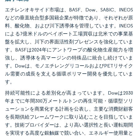
エチレンオキサイド市場は、BASF、Dow、SABIC、INEOS
などの垂直統合型多国籍企業が特徴であり、それぞれが原
料、酸化物、および川下誘導体を管理しています。INEOS
による7億米ドルのベイポート工場買収は北米での事業基
盤を拡大し、川下の界面活性剤プレゼンスを強化していま
す。BASFは2024年にアントワープの酸化物生産能力を増
強し、誘導体を高マージンの特殊品に統合し続けていま
す。Dowは、モノエチレングリコールおよびPETリサイク
ル需要の成長を支える循環ポリマー開発を優先していま
す。
持続可能性による差別化が高まっています。Dowは2030
年までに年間300万メートルトンの再生可能・循環型ソリ
ューションを商業化する計画を公表し、主要な消費財顧客
を長期供給フレームワークに取り込むことを目指していま
す。技術プロバイダーは、より高い選択性と長い運転期間
を実現する高度な銀触媒で競い合い、エネルギー使用量と