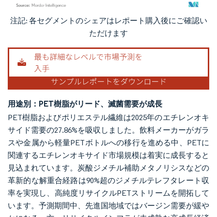
注記: 各セグメントのシェアはレポート購入後にご確認い
画像 © Mordor Intelligence。再利用にはCC BY 4.0の表示が必要です。
ただけます
用途別：PET樹脂がリード、滅菌需要が成長
PET樹脂およびポリエステル繊維は2025年のエチレンオキ
サイド需要の27.86%を吸収しました。飲料メーカーがガラ
スや金属から軽量PETボトルへの移行を進める中、PETに
関連するエチレンオキサイド市場規模は着実に成長すると
見込まれています。炭酸ジメチル補助メタノリシスなどの
革新的な解重合経路は90%超のジメチルテレフタレート収
率を実現し、高純度リサイクルPETストリームを開拓して
います。予測期間中、先進国地域ではバージン需要が緩や