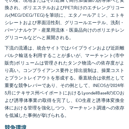
その後、現地またはその近隣で高付加価値の誘導体へと変
換され、ポリエステルおよびPET向けのエチレングリコー
ル(MEG/DEG/TEG)を筆頭に、エタノールアミン、エトキ
シレートおよび界面活性剤、グリコールエーテル、洗剤・
パーソナルケア・産業用流体・医薬品向けのポリエチレン
グリコールなどへと展開される。
下流の流通は、統合サイトではパイプラインおよび近距離
バルク輸送を利用することが多いが、マーチャント(市中
販売)ボリュームは管理されたタンク物流への依存度がよ
り高い。コンプライアンス要件と排出規制は、操業コスト
とプラントレイアウトを形成する。垂直統合は依然として
重要な競争レバーであり、その例として、INEOSが2024年
5月にテキサス州ベイポートにおけるLyondellBasellのEOお
よび誘導体事業の取得を完了し、EO生産と誘導体変換全
体における管理を強化しつつ、マーチャント調達への依存
を低減した事例が挙げられる。
競争環境