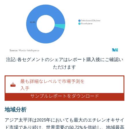
注記: 各セグメントのシェアはレポート購入後にご確認い
画像 © Mordor Intelligence。再利用にはCC BY 4.0の表示が必要です。
ただけます
地域分析
アジア太平洋は2025年においても最大のエチレンオキサイ
ド市場であり続け、世界需要の50.72%を供給し、地域最高