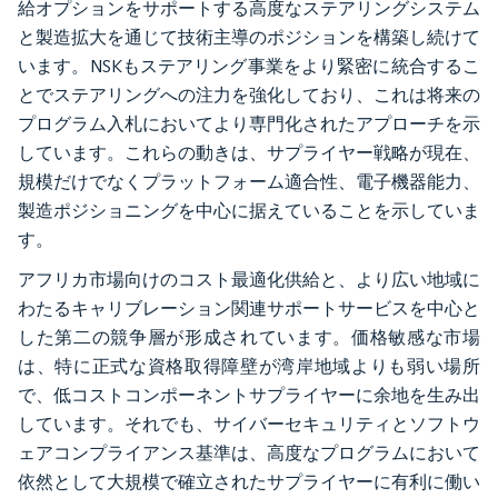
給オプションをサポートする高度なステアリングシステム
と製造拡大を通じて技術主導のポジションを構築し続けて
います。NSKもステアリング事業をより緊密に統合するこ
とでステアリングへの注力を強化しており、これは将来の
プログラム入札においてより専門化されたアプローチを示
しています。これらの動きは、サプライヤー戦略が現在、
規模だけでなくプラットフォーム適合性、電子機器能力、
製造ポジショニングを中心に据えていることを示していま
す。
アフリカ市場向けのコスト最適化供給と、より広い地域に
わたるキャリブレーション関連サポートサービスを中心と
した第二の競争層が形成されています。価格敏感な市場
は、特に正式な資格取得障壁が湾岸地域よりも弱い場所
で、低コストコンポーネントサプライヤーに余地を生み出
しています。それでも、サイバーセキュリティとソフトウ
ェアコンプライアンス基準は、高度なプログラムにおいて
依然として大規模で確立されたサプライヤーに有利に働い