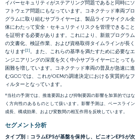
イバーセキュリティがステアリング問題であると同時にソ
フトウェア問題にもなっています。コネクテッド車両プロ
グラムに取り組むサプライヤーは、製品ライフサイクル全
体にわたって安全・セキュリティリスクを管理できること
を証明する必要があります。これにより、新規プログラム
の文書化、検証作業、および資格取得タイムラインが長く
[2]
なります
。また、これらの基準を満たすために必要なエ
ンジニアリングの深度を欠く中小サプライヤーにとっても
困難を増しています。コネクテッド車両の普及が急速に進
むGCCでは、これがOEMの調達決定における実質的なフ
ィルターとなっています。
*当社の予測では、推進要因および抑制要因の影響を加算的ではな
く方向性のあるものとして扱います。影響予測は、ベースライン
成長、構成効果、および変数間の相互作用を反映しています。
セグメント分析
タイプ別：コラムEPSが基盤を保持し、ピニオンEPSが次