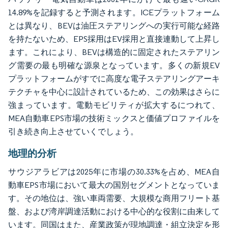
14.89%を記録すると予測されます。ICEプラットフォーム
とは異なり、BEVは油圧ステアリングへの実行可能な経路
を持たないため、EPS採用はEV採用と直接連動して上昇し
ます。これにより、BEVは構造的に固定されたステアリン
グ需要の最も明確な源泉となっています。多くの新規EV
プラットフォームがすでに高度な電子ステアリングアーキ
テクチャを中心に設計されているため、この効果はさらに
強まっています。電動モビリティが拡大するにつれて、
MEA自動車EPS市場の技術ミックスと価値プロファイルを
引き続き向上させていくでしょう。
地理的分析
サウジアラビアは2025年に市場の30.33%を占め、MEA自
動車EPS市場において最大の国別セグメントとなっていま
す。その地位は、強い車両需要、大規模な商用フリート基
盤、および湾岸調達活動における中心的な役割に由来して
います。同国はまた、産業政策が現地調達・組立決定を形