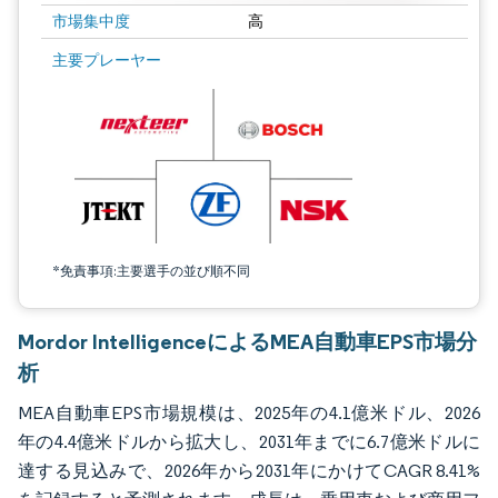
市場集中度
高
画像 © Mordor Intelligence。再利用にはCC BY 4.0の表示が必要です。
主要プレーヤー
*免責事項:主要選手の並び順不同
Mordor IntelligenceによるMEA自動車EPS市場分
析
MEA自動車EPS市場規模は、2025年の4.1億米ドル、2026
年の4.4億米ドルから拡大し、2031年までに6.7億米ドルに
達する見込みで、2026年から2031年にかけてCAGR 8.41%