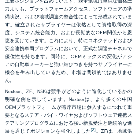
主要ポジションを占めています。競争環境は単純な価格圧
力よりも、プラットフォームアクセス、ソフトウェアの準
備状況、および地域調達の整合性によって形成されていま
す。確立されたサプライヤーは依然として資格取得の深
度、システム統合能力、および長期的なOEM関係から恩
恵を受けています。これにより、特にコネクテッドおよび
安全連携車両プログラムにおいて、正式な調達チャネルで
優位性を持ちます。同時に、OEMミックスの変化がアジ
アの自動車メーカーと強い結びつきを持つサプライヤーに
機会を生み出しているため、市場は閉鎖的ではありませ
ん。
Nexteer、ZF、NSKは競争がどのように進化しているかの
明確な例を示しています。Nexteerは、より多くの中国
OEMプラットフォームが湾岸市場に参入するにつれて重
要となるステア・バイ・ワイヤおよびソフトウェア連携ス
テアリングプログラムにおける強い新規受注と継続的な進
[3]
展を通じてポジションを強化しました
。ZFは、地域供