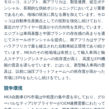
モロッコ、エジプト、南アフリカは、製造連携、組立ポテ
ンシャル、長期的な供給ポジショニングにおいてより重要
であるため、地域の状況に異なる層を加えています。モロ
ッコは自動車生産拠点としての役割を強化し続けており、
最近のサプライヤー投資がその方向性を支持しています。
エジプトは車両基盤と中国ブランドの存在感の高まりを通
じてスケールポテンシャルを提供し、南アフリカはサブサ
ハラアフリカで最も確立された自動車組立環境であり続け
ています。MEAのその他地域は依然として輸入車両と輸
入ステアリングシステムへの依存度が高く、高度なEPS機
能の普及を遅らせています。とはいえ、新型輸入車両の普
及は、以前に油圧プラットフォームへの依存度が高かった
市場にEPSをもたらし続けるでしょう。
競争環境
MEA自動車EPS市場は中程度の集中度を示しており、グロ
ーバルなティア1サプライヤーがOEM連携需要にわたって