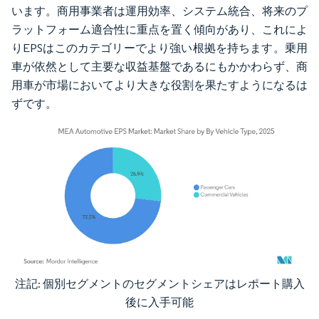
います。商用事業者は運用効率、システム統合、将来のプ
ラットフォーム適合性に重点を置く傾向があり、これによ
りEPSはこのカテゴリーでより強い根拠を持ちます。乗用
車が依然として主要な収益基盤であるにもかかわらず、商
用車が市場においてより大きな役割を果たすようになるは
ずです。
注記: 個別セグメントのセグメントシェアはレポート購入
画像 © Mordor Intelligence。再利用にはCC BY 4.0の表示が必要です。
後に入手可能