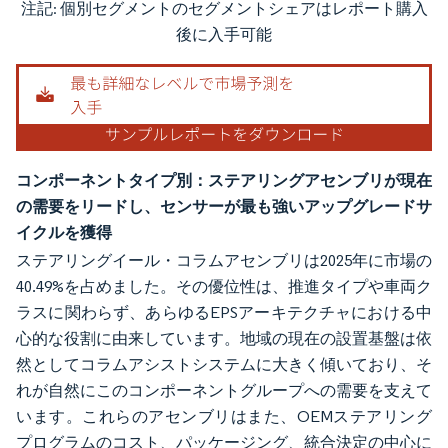
注記: 個別セグメントのセグメントシェアはレポート購入
画像 © Mordor Intelligence。再利用にはCC BY 4.0の表示が必要です。
後に入手可能
コンポーネントタイプ別：ステアリングアセンブリが現在
の需要をリードし、センサーが最も強いアップグレードサ
イクルを獲得
ステアリングイール・コラムアセンブリは2025年に市場の
40.49%を占めました。その優位性は、推進タイプや車両ク
ラスに関わらず、あらゆるEPSアーキテクチャにおける中
心的な役割に由来しています。地域の現在の設置基盤は依
然としてコラムアシストシステムに大きく傾いており、そ
れが自然にこのコンポーネントグループへの需要を支えて
います。これらのアセンブリはまた、OEMステアリング
プログラムのコスト、パッケージング、統合決定の中心に