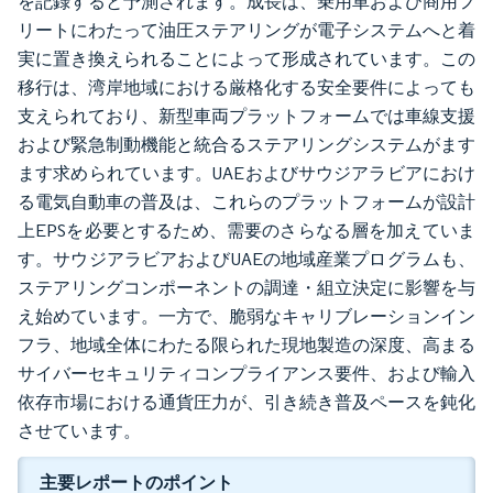
を記録すると予測されます。成長は、乗用車および商用フ
リートにわたって油圧ステアリングが電子システムへと着
実に置き換えられることによって形成されています。この
移行は、湾岸地域における厳格化する安全要件によっても
支えられており、新型車両プラットフォームでは車線支援
および緊急制動機能と統合るステアリングシステムがます
ます求められています。UAEおよびサウジアラビアにおけ
る電気自動車の普及は、これらのプラットフォームが設計
上EPSを必要とするため、需要のさらなる層を加えていま
す。サウジアラビアおよびUAEの地域産業プログラムも、
ステアリングコンポーネントの調達・組立決定に影響を与
え始めています。一方で、脆弱なキャリブレーションイン
フラ、地域全体にわたる限られた現地製造の深度、高まる
サイバーセキュリティコンプライアンス要件、および輸入
依存市場における通貨圧力が、引き続き普及ペースを鈍化
させています。
主要レポートのポイント