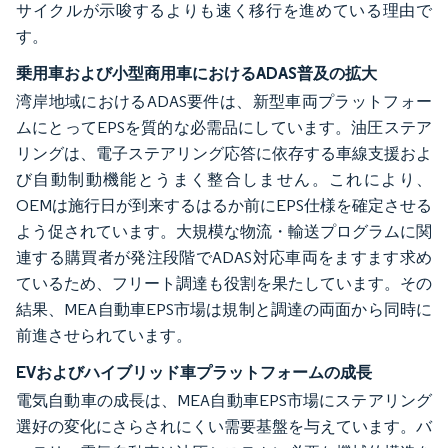
サイクルが示唆するよりも速く移行を進めている理由で
す。
乗用車および小型商用車におけるADAS普及の拡大
湾岸地域におけるADAS要件は、新型車両プラットフォー
ムにとってEPSを質的な必需品にしています。油圧ステア
リングは、電子ステアリング応答に依存する車線支援およ
び自動制動機能とうまく整合しません。これにより、
OEMは施行日が到来するはるか前にEPS仕様を確定させる
よう促されています。大規模な物流・輸送プログラムに関
連する購買者が発注段階でADAS対応車両をますます求め
ているため、フリート調達も役割を果たしています。その
結果、MEA自動車EPS市場は規制と調達の両面から同時に
前進させられています。
EVおよびハイブリッド車プラットフォームの成長
電気自動車の成長は、MEA自動車EPS市場にステアリング
選好の変化にさらされにくい需要基盤を与えています。バ