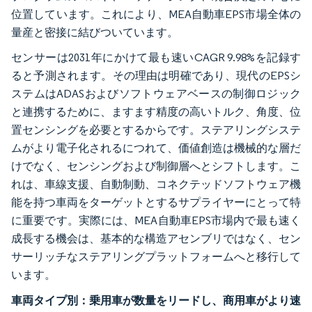
位置しています。これにより、MEA自動車EPS市場全体の
量産と密接に結びついています。
センサーは2031年にかけて最も速いCAGR 9.98%を記録す
ると予測されます。その理由は明確であり、現代のEPSシ
ステムはADASおよびソフトウェアベースの制御ロジック
と連携するために、ますます精度の高いトルク、角度、位
置センシングを必要とするからです。ステアリングシステ
ムがより電子化されるにつれて、価値創造は機械的な層だ
けでなく、センシングおよび制御層へとシフトします。こ
れは、車線支援、自動制動、コネクテッドソフトウェア機
能を持つ車両をターゲットとするサプライヤーにとって特
に重要です。実際には、MEA自動車EPS市場内で最も速く
成長する機会は、基本的な構造アセンブリではなく、セン
サーリッチなステアリングプラットフォームへと移行して
います。
車両タイプ別：乗用車が数量をリードし、商用車がより速