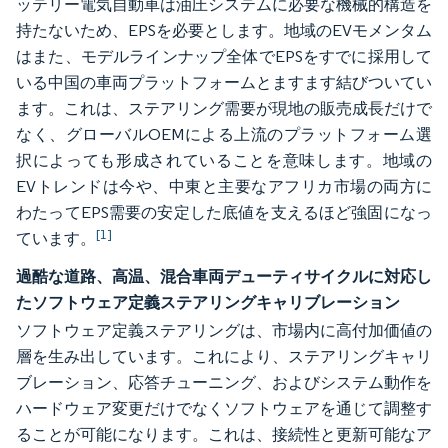
ッテリー電気自動車は油圧システムに必要な機械的構造を
持たないため、EPSを必要とします。地域のEVモメンタム
はまた、モデルラインナップ全体でEPSをすでに採用して
いる中国の車両プラットフォームとますます結びついてい
ます。これは、ステアリング需要が現地の販売成長だけで
なく、グローバルOEMによる上流のプラットフォーム選
択によっても形成されていることを意味します。地域の
EVトレンドは今や、中東と主要なアフリカ市場の両方に
わたってEPS需要の安定した底値を支えるほど強固になっ
[1]
ています。
過酷な道路、高温、混合車両デューティサイクルに対応し
たソフトウェア定義ステアリングキャリブレーション
ソフトウェア定義ステアリングは、市場内に高付加価値の
層を生み出しています。これにより、ステアリングキャリ
ブレーション、応答チューニング、およびシステム動作を
ハードウェア変更だけでなくソフトウェアを通じて調整す
ることが可能になります。これは、接続性と更新可能なア