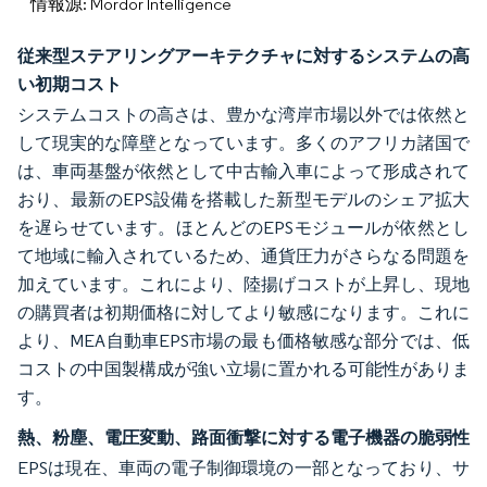
情報源: Mordor Intelligence
従来型ステアリングアーキテクチャに対するシステムの高
い初期コスト
システムコストの高さは、豊かな湾岸市場以外では依然と
して現実的な障壁となっています。多くのアフリカ諸国で
は、車両基盤が依然として中古輸入車によって形成されて
おり、最新のEPS設備を搭載した新型モデルのシェア拡大
を遅らせています。ほとんどのEPSモジュールが依然とし
て地域に輸入されているため、通貨圧力がさらなる問題を
加えています。これにより、陸揚げコストが上昇し、現地
の購買者は初期価格に対してより敏感になります。これに
より、MEA自動車EPS市場の最も価格敏感な部分では、低
コストの中国製構成が強い立場に置かれる可能性がありま
す。
熱、粉塵、電圧変動、路面衝撃に対する電子機器の脆弱性
EPSは現在、車両の電子制御環境の一部となっており、サ