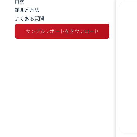
目次
市場規模とシェア
範囲と方法
よくある質問
市場分析
トレンドとインサイト
セグメント分析
セグメント分析
規制環境
競争環境
主要プレーヤー
機会と展望
業界の動向