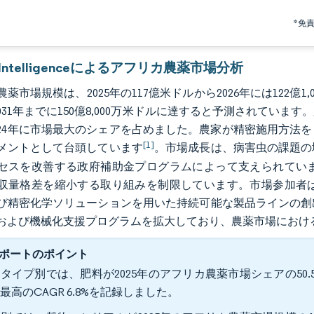
*免
r Intelligenceによるアフリカ農薬市場分析
薬市場規模は、2025年の117億米ドルから2026年には122億1,
で2031年までに150億8,000万米ドルに達すると予測されて
024年に市場最大のシェアを占めました。農家が精密施用方法
[1]
メントとして台頭しています
。市場成長は、病害虫の課題の
セスを改善する政府補助金プログラムによって支えられてい
収量格差を縮小する取り組みを制限しています。市場参加者
び精密化学ソリューションを用いた持続可能な製品ラインの創
および機械化支援プログラムを拡大しており、農薬市場におけ
ポートのポイント
タイプ別では、肥料が2025年のアフリカ農薬市場シェアの50.5
最高のCAGR 6.8%を記録しました。