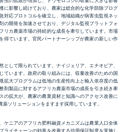
害虫の拡散が増加し、トウモロコシの収量に大きな影響
穫に影響し続けており、農家は総合的な化学防除プログ
急対応プロトコルを確立し、地域組織が病害虫監視ネッ
剤の開発を加速させており、デジタル監視プラットフォ
フリカ農薬市場の持続的な成長を牽引しています。市場
を得ています。官民パートナーシップが農家の新しい作
然として限られています。ナイジェリア、エチオピア、
じています。政府の取り組みには、収量改善のための国
漑拡大プログラムは低地の生産性向上と輸入依存度の低
整剤製品に対するアフリカ農薬市場の成長を引き続き牽
スの拡大が、農家の農業資材と知識へのアクセス改善に
農薬ソリューションをますます採用しています。
、ケニアのアフリカ肥料融資メカニズムは農業人口全体
プライチェーンの効率を改善する信用保証制度を実施し