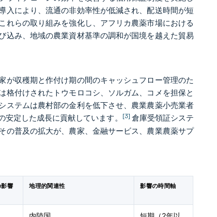
導入により、流通の非効率性が低減され、配送時間が短
がこれらの取り組みを強化し、アフリカ農薬市場における
び込み、地域の農業資材基準の調和が国境を越えた貿易
家が収穫期と作付け期の間のキャッシュフロー管理のた
は格付けされたトウモロコシ、ソルガム、コメを担保と
システムは農村部の金利を低下させ、農業農薬小売業者
[3]
の安定した成長に貢献しています。
倉庫受領証システ
その普及の拡大が、農家、金融サービス、農業農薬サプ
の影響
地理的関連性
影響の時間軸
内陸国
短期（2年以