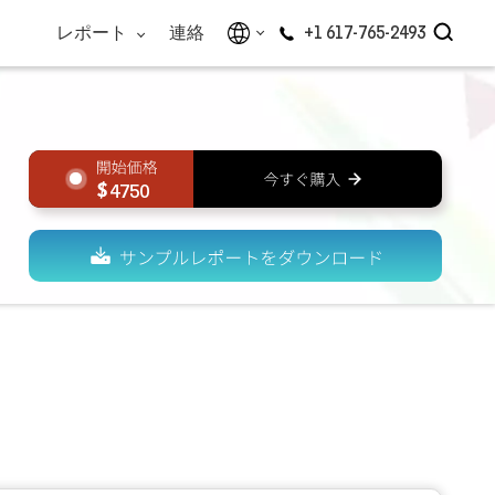
レポート
連絡
+1 617-765-2493
4750