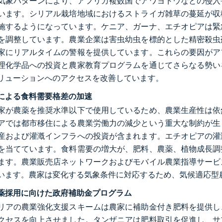
気象パターンにより、アフリカ複数国でアワヨトウなどの侵入
います。シリアル栽培地域におけるストライガ雑草の蔓延が収
施するようになっています。ケニア、ガーナ、エチオピアは緊
を調整しています。農業企業は害虫幼虫を標的とした精密殺虫
家にリアルタイムの警報を提供しています。これらの要因がア
理化学品への投資と農家教育プログラムを通じてさらなる勢い
リューションへのアクセスを改善しています。
による食料需要格差の加速
家が農薬を推奨水準以下で使用しているため、農業生産性は依
アでは都市移住による農業労働力の減少という重大な制約が生
産および灌漑インフラへの投資が含まれます。エチオピアの灌
を当てています。食料需要の増大が、肥料、農薬、植物成長調
ます。農業販売店ネットワークおよびモバイル農業指導サービ
います。農家は変化する気象条件に対応するため、気候適応型
薬採用に向けた政府補助金プログラム
リアの農業強化支援スキームは農家に補助金付き肥料を提供し
クセスを向上させました。タンザニアは肥料取引を促進し、サ