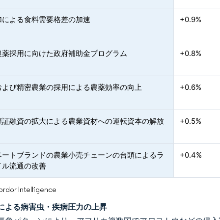
加による食料需要格差の加速
+0.9%
農薬採用に向けた政府補助金プログラム
+0.8%
および精密農業の採用による農薬効率の向上
+0.6%
領証融資の拡大による農業資材への運転資本の解放
+0.5%
ベートブランドの農業小売チェーンの台頭によるラ
+0.4%
イル流通の改善
or Intelligence
による病害虫・疾病圧力の上昇