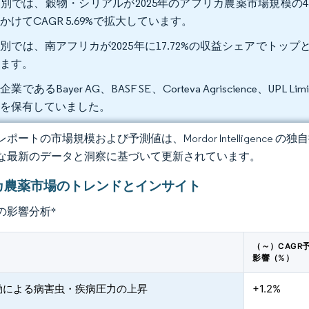
別では、穀物・シリアルが2025年のアフリカ農薬市場規模の45.
かけてCAGR 5.69%で拡大しています。
別では、南アフリカが2025年に17.72%の収益シェアでトップとな
います。
業であるBayer AG、BASF SE、Corteva Agriscience、UPL L
アを保有していました。
ポートの市場規模および予測値は、Mordor Intelligence
な最新のデータと洞察に基づいて更新されています。
カ農薬市場のトレンドとインサイト
の影響分析
*
（～）CAGR
影響（%）
動による病害虫・疾病圧力の上昇
+1.2%