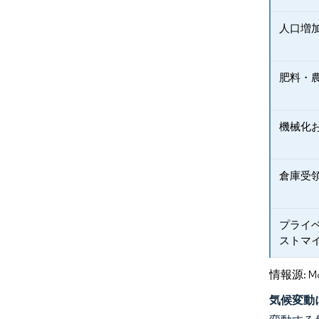
人口増
肥料・
機械化
倉庫受
プライ
ストマ
情報源: Mord
気候変動