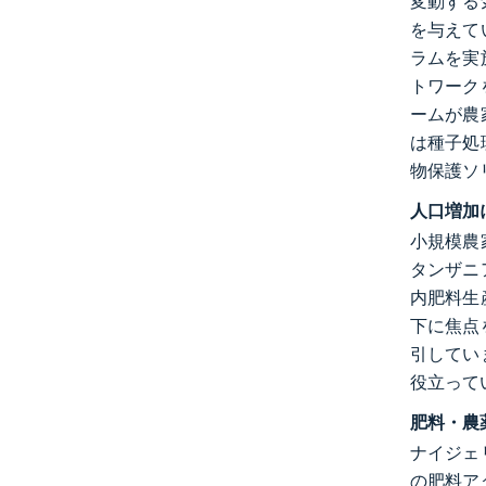
変動する
を与えて
ラムを実
トワーク
ームが農
は種子処
物保護ソ
人口増加
小規模農
タンザニ
内肥料生
下に焦点
引してい
役立って
肥料・農
ナイジェ
の肥料ア