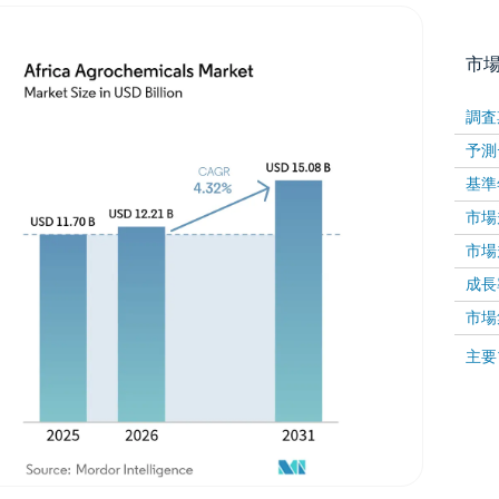
市
調査
予測
基準
市場規
市場規
成長率 
画像 © Mordor Intelligence。再利用にはCC BY 4
市場
画像 ©
主要