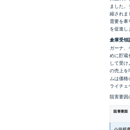
ました。
縮されま
需要を牽
を促進し
倉庫受領
ガーナ、
めに貯蔵
して受け
の売上を
ムは価格
ライチェ
阻害要因
阻害要因
小規模