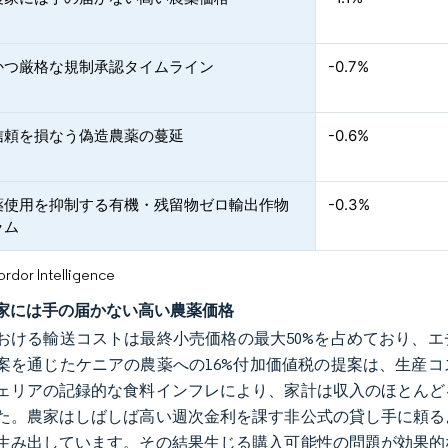
かつ厳格な規制承認タイムライン
-0.7%
信頼を損なう偽造農薬の蔓延
-0.6%
薬使用を抑制する有機・残留物ゼロ輸出作物
-0.3%
ラム
or Intelligence
家には手の届かない高い農薬価格
おける輸送コストは最終小売価格の最大50%を占めており、エ
案を通じたケニアの農薬への16%付加価値税の提案は、生産コ
ェリアの記録的な食料インフレにより、家計は収入のほとんど
た。農家はしばしば高い週次金利を課す非公式の貸し手に頼る
生み出しています。その結果生じる購入可能性の問題が効果的