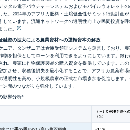
デジタル電子バウチャーシステムおよびモバイルウォレットの
した。2024年のアフリカ肥料・土壌健全性サミット行動計画
引しています。流通ネットワークの透明性向上が民間投資を呼
[2]
ました。
証融資の拡大による農業資材への運転資本の解放
ケニア、タンザニアは倉庫受領証システムを運営しており、農
作物を担保としてローンを利用できるようにしています。銀行
入れ、農家に作物保護製品の購入資金を提供しています。この
増加させ、収穫後損失を最小化することで、アフリカ農薬市場
の透明性を高め、小規模農家の正式な市場参加を促進します。
ーン間のつながりを強化しています。
の影響分析
*
（～）CAGR予測へ
（%）
農家には手の届かない高い農薬価格
-1.1%