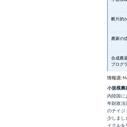
断片的
農家の
合成農
プログ
情報源: Mord
小規模農
内陸国に
年財政法
のナイジ
少しまし
イクルを