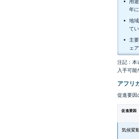
用途
年に
地域
て
主要企
ェ
注記：本レ
入手可能
アフリ
促進要因
促進要因
気候変