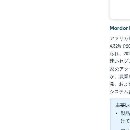
Mordo
アフリカ農
4.32%
られ、2
速いセグ
家のアク
が、農業
発、およ
システム
主要レ
製品
けて