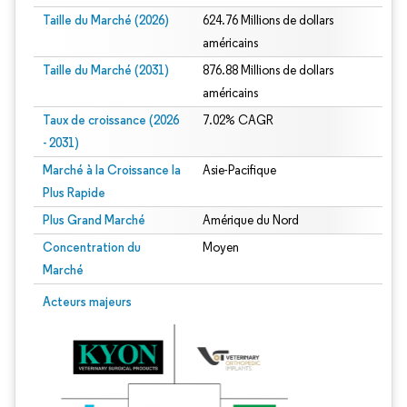
Taille du Marché (2026)
624.76 Millions de dollars
américains
Taille du Marché (2031)
876.88 Millions de dollars
américains
Taux de croissance (2026
7.02% CAGR
- 2031)
Marché à la Croissance la
Asie-Pacifique
Plus Rapide
Plus Grand Marché
Amérique du Nord
Concentration du
Moyen
Marché
Image © Mordor Intelligence. La réutilisation nécessite une attribution sous CC 
Acteurs majeurs