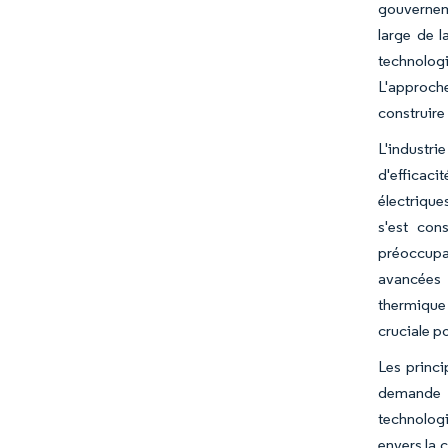
gouverneme
large de l
technolog
L'approche
construire 
L'industr
d'efficaci
électrique
s'est con
préoccupat
avancées 
thermique 
cruciale p
Les princi
demande c
technolog
envers la 