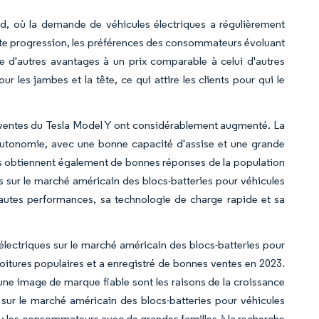
rd, où la demande de véhicules électriques a régulièrement
nte progression, les préférences des consommateurs évoluant
e d'autres avantages à un prix comparable à celui d'autres
 les jambes et la tête, ce qui attire les clients pour qui le
es ventes du Tesla Model Y ont considérablement augmenté. La
ue autonomie, avec une bonne capacité d'assise et une grande
es obtiennent également de bonnes réponses de la population
s sur le marché américain des blocs-batteries pour véhicules
hautes performances, sa technologie de charge rapide et sa
lectriques sur le marché américain des blocs-batteries pour
oitures populaires et a enregistré de bonnes ventes en 2023.
 une image de marque fiable sont les raisons de la croissance
sur le marché américain des blocs-batteries pour véhicules
 ; les consommateurs avec de grandes familles à la recherche