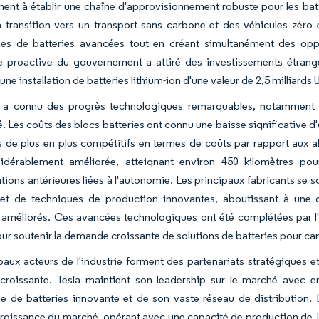
nt à établir une chaîne d'approvisionnement robuste pour les batteri
a transition vers un transport sans carbone et des véhicules zéro
ies de batteries avancées tout en créant simultanément des oppo
 proactive du gouvernement a attiré des investissements étranger
une installation de batteries lithium-ion d'une valeur de 2,5 milliards
ie a connu des progrès technologiques remarquables, notamment 
té. Les coûts des blocs-batteries ont connu une baisse significative
s de plus en plus compétitifs en termes de coûts par rapport aux a
sidérablement améliorée, atteignant environ 450 kilomètres pou
ions antérieures liées à l'autonomie. Les principaux fabricants se 
et de techniques de production innovantes, aboutissant à une 
améliorés. Ces avancées technologiques ont été complétées par l'e
our soutenir la demande croissante de solutions de batteries pour ca
paux acteurs de l'industrie forment des partenariats stratégiques 
roissante. Tesla maintient son leadership sur le marché avec e
ie de batteries innovante et de son vaste réseau de distribution
croissance du marché, opérant avec une capacité de production de 12