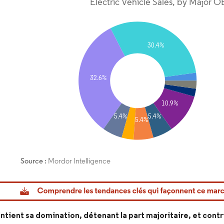
or Intelligence. La réutilisation nécessite une attribution sous CC BY 4.0.
ntient sa domination, détenant la part majoritaire, et cont