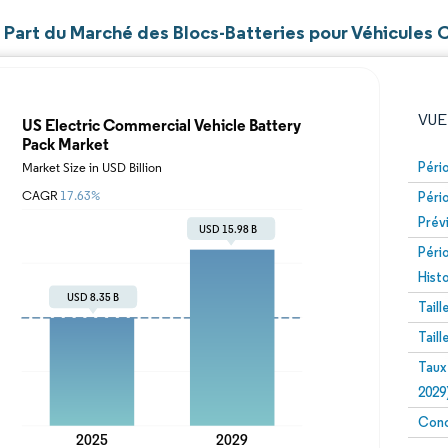
et Part du Marché des Blocs-Batteries pour Véhicules
VUE
Péri
Péri
Prév
Péri
Hist
Tail
Image © Mordor Intelligence. La réutilisation nécessite un
Tail
Taux
2029
Conc