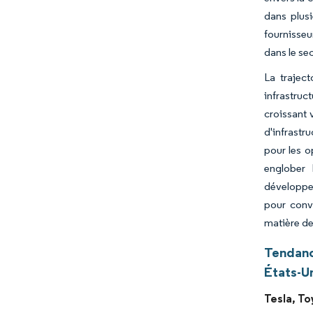
dans plus
fournisseu
dans le se
La trajec
infrastruc
croissant 
d'infrastr
pour les o
englober 
développem
pour conve
matière de
Tendanc
États-U
Tesla, To