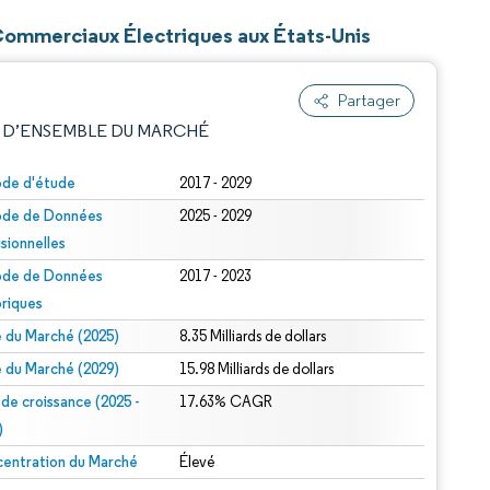
 Commerciaux Électriques aux États-Unis
Partager
 D’ENSEMBLE DU MARCHÉ
ode d'étude
2017 - 2029
ode de Données
2025 - 2029
isionnelles
ode de Données
2017 - 2023
oriques
le du Marché (2025)
8.35 Milliards de dollars
e attribution sous CC BY 4.0.
le du Marché (2029)
15.98 Milliards de dollars
 de croissance (2025 -
17.63% CAGR
)
entration du Marché
Élevé