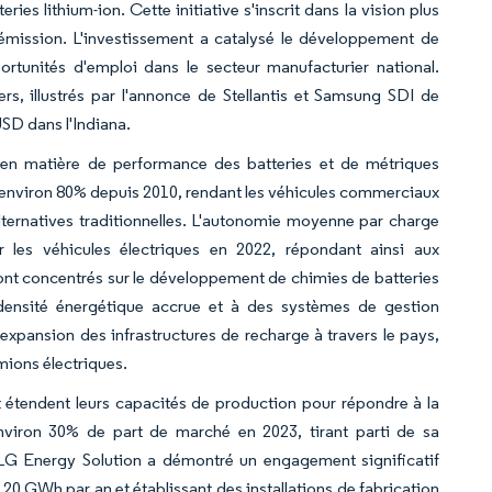
es lithium-ion. Cette initiative s'inscrit dans la vision plus
 émission. L'investissement a catalysé le développement de
rtunités d'emploi dans le secteur manufacturier national.
s, illustrés par l'annonce de Stellantis et Samsung SDI de
 USD dans l'Indiana.
en matière de performance des batteries et de métriques
 d'environ 80% depuis 2010, rendant les véhicules commerciaux
lternatives traditionnelles. L'autonomie moyenne par charge
r les véhicules électriques en 2022, répondant ainsi aux
sont concentrés sur le développement de chimies de batteries
densité énergétique accrue et à des systèmes de gestion
xpansion des infrastructures de recharge à travers le pays,
mions électriques.
et étendent leurs capacités de production pour répondre à la
nviron 30% de part de marché en 2023, tirant parti de sa
. LG Energy Solution a démontré un engagement significatif
0 GWh par an et établissant des installations de fabrication