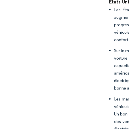
États-Un
Les Éta
augment
progres
véhicul
confort 
Sur le 
voiture
capacit
américa
électri
bonne 
Les mar
véhicul
Un bon 
des ven
électri