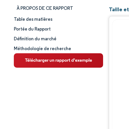
À PROPOS DE CE RAPPORT
Taille 
Table des matières
Aperçu du marché
Portée du Rapport
Analyse du marché
Définition du marché
Méthodologie de recherche
Principales tendances du marché
Analyse des segments
Paysage concurrentiel
Acteurs majeurs
Évolutions de l'industrie