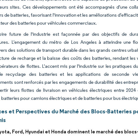
ieurs sites. Ces développements ont été accompagnés d'une collab
rs de batteries, favorisant l'innovation et les améliorations d'effic
cteur des batteries pour véhicules commerciaux.
toire future de l'industrie est façonnée par des objectifs de du
tures. L'engagement du métro de Los Angeles à atteindre une flott
vers des solutions de transport durable dans les grands centres urba
ucture de recharge et la baisse des coûts des batteries, rendant les
pérateurs de flottes. L'accent mis par l'industrie sur les pratiques d
le recyclage des batteries et les applications de seconde vi
ents sont renforcés par les engagements de durabilité des entrepri
rtir leurs flottes de livraison en véhicules électriques entre 20
 batteries pour camions électriques et de batteries pour bus électriq
es et Perspectives du Marché des Blocs-Batteries p
nis
yota, Ford, Hyundai et Honda dominent le marché des blocs-