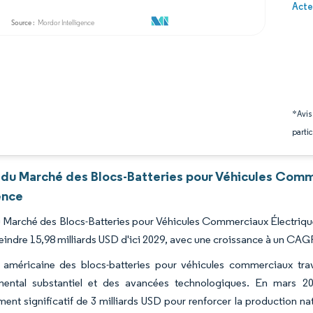
Image 
Acte
*Avis
partic
 du Marché des Blocs-Batteries pour Véhicules Comm
ence
du Marché des Blocs-Batteries pour Véhicules Commerciaux Électrique
teindre 15,98 milliards USD d'ici 2029, avec une croissance à un CAG
ie américaine des blocs-batteries pour véhicules commerciaux tr
ental substantiel et des avancées technologiques. En mars 2
ment significatif de 3 milliards USD pour renforcer la production n