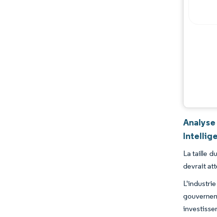
Analyse
Intellig
La taille 
devrait at
L'industr
gouvernem
investisse