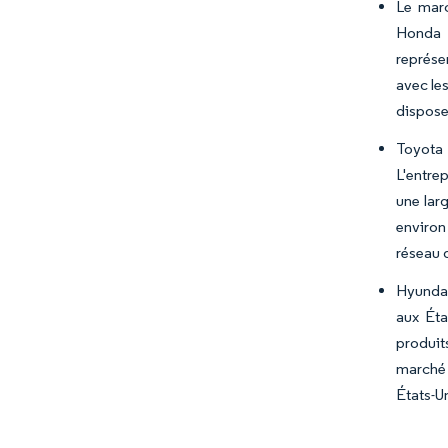
Le marc
Honda —
représe
avec les
dispose 
Toyota 
L'entre
une lar
environ
réseau d
Hyundai
aux Éta
produit
marché 
États-U