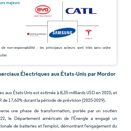
© Mordor Intelligence. La réutilisation nécessite une attribution sous CC BY 4.0.
urs majeurs
 de non-responsabilité : les principaux acteurs sont triés sans ordre
ulier
erciaux Électriques aux États-Unis par Mordor
s aux États-Unis est estimée à 8,35 milliards USD en 2025, et
R de 17,63% durant la période de prévision (2025-2029).
averse une phase de transformation, portée par un soutien
022, le Département américain de l'Énergie a engagé un
ationale de batteries et l'emploi, démontrant l'engagement du