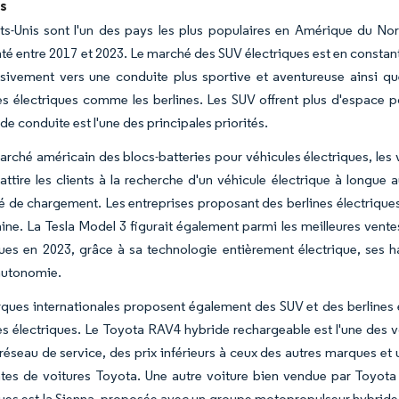
is
ts-Unis sont l'un des pays les plus populaires en Amérique du No
é entre 2017 et 2023. Le marché des SUV électriques est en consta
sivement vers une conduite plus sportive et aventureuse ainsi qu
es électriques comme les berlines. Les SUV offrent plus d'espace pour
de conduite est l'une des principales priorités.
marché américain des blocs-batteries pour véhicules électriques, l
 attire les clients à la recherche d'un véhicule électrique à long
é de chargement. Les entreprises proposant des berlines électriqu
ine. La Tesla Model 3 figurait également parmi les meilleures vente
ques en 2023, grâce à sa technologie entièrement électrique, ses 
autonomie.
ques internationales proposent également des SUV et des berlines é
es électriques. Le Toyota RAV4 hybride rechargeable est l'une des v
réseau de service, des prix inférieurs à ceux des autres marques et
tes de voitures Toyota. Une autre voiture bien vendue par Toyota 
ques est la Sienna, proposée avec un groupe motopropulseur hybride