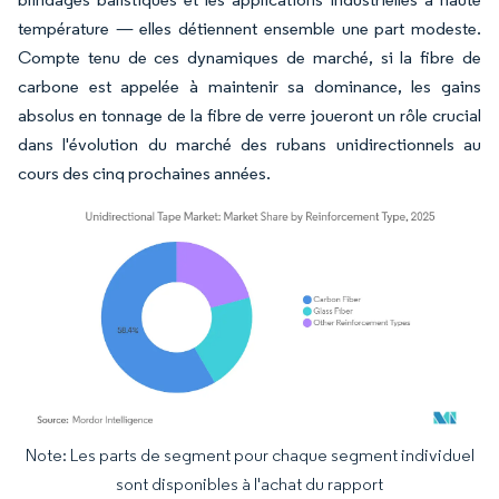
température — elles détiennent ensemble une part modeste.
Compte tenu de ces dynamiques de marché, si la fibre de
carbone est appelée à maintenir sa dominance, les gains
absolus en tonnage de la fibre de verre joueront un rôle crucial
dans l'évolution du marché des rubans unidirectionnels au
cours des cinq prochaines années.
Note: Les parts de segment pour chaque segment individuel
Image © Mordor Intelligence. La réutilisation nécessite une attribution sous CC BY 4.
sont disponibles à l'achat du rapport