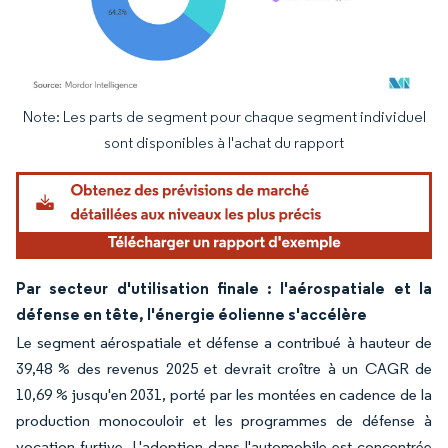
Note: Les parts de segment pour chaque segment individuel
Image © Mordor Intelligence. La réutilisation nécessite une attribution sous CC BY 4.
sont disponibles à l'achat du rapport
Par secteur d'utilisation finale : l'aérospatiale et la
défense en tête, l'énergie éolienne s'accélère
Le segment aérospatiale et défense a contribué à hauteur de
39,48 % des revenus 2025 et devrait croître à un CAGR de
10,69 % jusqu'en 2031, porté par les montées en cadence de la
production monocouloir et les programmes de défense à
vocation furtive. L'adoption dans l'automobile est concentrée