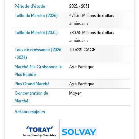
Période d'étude
2021 - 2031
Taille du Marché (2026)
473.61 Millions de dollars
américains
Taille du Marché (2031)
780.95 Millions de dollars
américains
Taux de croissance (2026
10.52% CAGR
- 2031)
Marché à la Croissance la
Asie-Pacifique
Plus Rapide
Plus Grand Marché
Asie-Pacifique
Concentration du
Moyen
Marché
Image © Mordor Intelligence. La réutilisation nécessite une attribution sous CC 
Acteurs majeurs