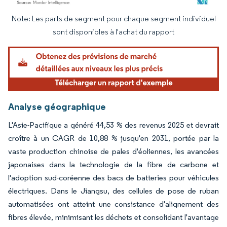
Note: Les parts de segment pour chaque segment individuel
Image © Mordor Intelligence. La réutilisation nécessite une attribution sous CC BY 4.
sont disponibles à l'achat du rapport
Analyse géographique
L'Asie-Pacifique a généré 44,53 % des revenus 2025 et devrait
croître à un CAGR de 10,88 % jusqu'en 2031, portée par la
vaste production chinoise de pales d'éoliennes, les avancées
japonaises dans la technologie de la fibre de carbone et
l'adoption sud-coréenne des bacs de batteries pour véhicules
électriques. Dans le Jiangsu, des cellules de pose de ruban
automatisées ont atteint une consistance d'alignement des
fibres élevée, minimisant les déchets et consolidant l'avantage