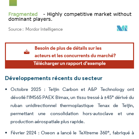
Image © Mordor Intelligence. La réutilisation nécessite une attribution sous CC BY 4.
Développements récents du secteur
Octobre 2025 : Teijin Carbon et A&P Technology ont
dévoilé l'IMS65 PAEK Bimax, un tissu tressé à ±45° dérivé du
ruban unidirectionnel thermoplastique Tenax de Teijin,
permettant une consolidation hors-autoclave et une
production aérospatiale plus rapide.
Février 2024 : Oxeon a lancé le TeXtreme 360°, fabriqué à