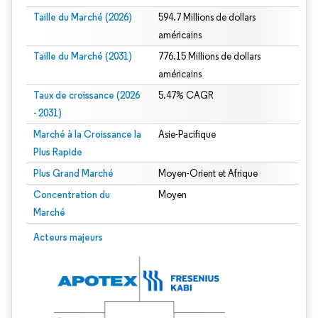
Taille du Marché (2026)
594.7 Millions de dollars
américains
Taille du Marché (2031)
776.15 Millions de dollars
américains
Taux de croissance (2026
5.47% CAGR
- 2031)
Marché à la Croissance la
Asie-Pacifique
Plus Rapide
Plus Grand Marché
Moyen-Orient et Afrique
Concentration du
Moyen
Marché
Image © Mordor Intelligence. La réutilisation nécessite une attribution sous CC 
Acteurs majeurs