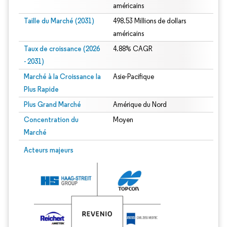
américains
Taille du Marché (2031)
498.53 Millions de dollars
américains
Taux de croissance (2026
4.88% CAGR
- 2031)
Marché à la Croissance la
Asie-Pacifique
Plus Rapide
Plus Grand Marché
Amérique du Nord
Concentration du
Moyen
Marché
Image © Mordor Intelligence. La réutilisation nécessite une attribution sous CC 
Acteurs majeurs